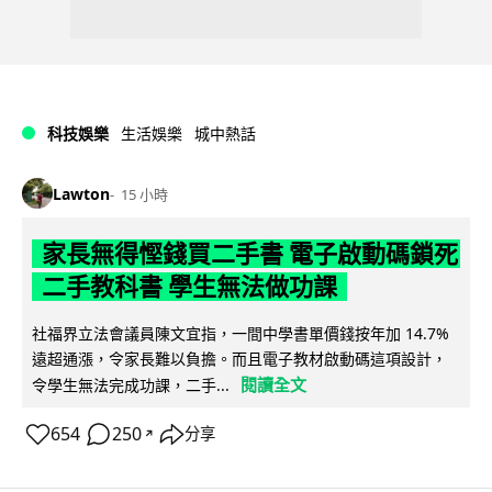
科技娛樂
生活娛樂
城中熱話
Lawton
15 小時
家長無得慳錢買二手書 電子啟動碼鎖死
二手教科書 學生無法做功課
社福界立法會議員陳文宜指，一間中學書單價錢按年加 14.7%
遠超通漲，令家長難以負擔。而且電子教材啟動碼這項設計，
閱讀全文
令學生無法完成功課，二手...
654
250
分享
↗