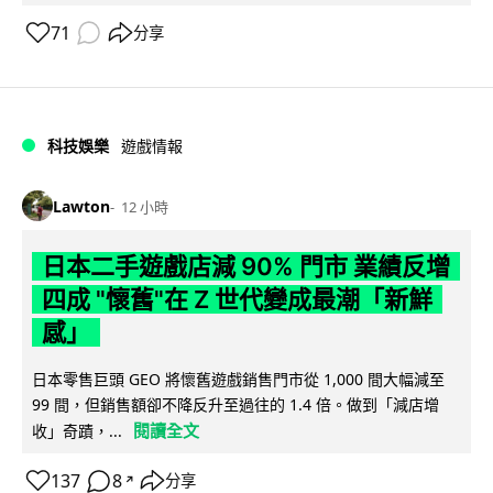
71
分享
科技娛樂
遊戲情報
Lawton
12 小時
日本二手遊戲店減 90% 門市 業績反增
四成 "懷舊"在 Z 世代變成最潮「新鮮
感」
日本零售巨頭 GEO 將懷舊遊戲銷售門市從 1,000 間大幅減至
99 間，但銷售額卻不降反升至過往的 1.4 倍。做到「減店增
閱讀全文
收」奇蹟，...
137
8
分享
↗