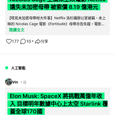
遺失未加密母帶 被索償 8.19 億港元
【唔見未加密母帶咁大件事】Netflix 洛杉磯辦公室被竊，未上
映的 Nicolas Cage 電影《Fortitude》母帶亦告失蹤。電影...
閱讀全文
177
10
分享
↗
人工智能
Vin
1 日
Elon Musk: SpaceX 將挑戰萬億年收
入 目標明年數據中心上太空 Starlink 覆
蓋全球170國