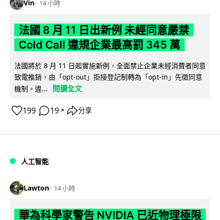
Vin
14 小時
法國 8 月 11 日出新例 未經同意嚴禁
Cold Call 違規企業最高罰 345 萬
法國將於 8 月 11 日起實施新例，全面禁止企業未經消費者同意
致電推銷，由「opt-out」拒接登記制轉為「opt-in」先徵同意
閱讀全文
機制。違...
199
19
分享
↗
人工智能
Lawton
14 小時
華為科學家警告 NVIDIA 已近物理極限