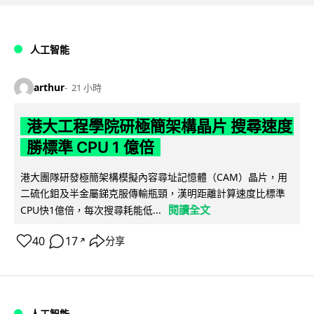
人工智能
arthur
21 小時
港大工程學院研極簡架構晶片 搜尋速度
勝標準 CPU 1 億倍
港大團隊研發極簡架構模擬內容尋址記憶體（CAM）晶片，用
二硫化鉬及半金屬銻克服傳輸瓶頸，漢明距離計算速度比標準
閱讀全文
CPU快1億倍，每次搜尋耗能低...
40
17
分享
↗
人工智能