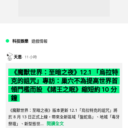
科技娛樂
遊戲情報
天恩
11 小時
《魔獸世界：至暗之夜》12.1 「烏拉特
克的詛咒」專訪：巢穴不為提高世界首
領門檻而設 《諸王之眠》縮短約 10 分
鐘
《魔獸世界：至暗之夜》版本更新 12.1「烏拉特克的詛咒」將
於 8 月 13 日正式上線，帶來全新區域「盤蛇島」、地城「毒牙
閱讀全文
祭壇」、新型態世...