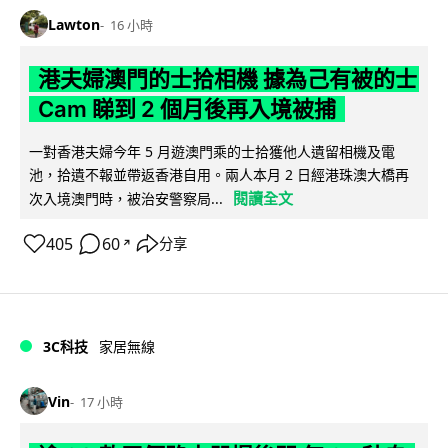
Lawton
16 小時
港夫婦澳門的士拾相機 據為己有被的士
Cam 睇到 2 個月後再入境被捕
一對香港夫婦今年 5 月遊澳門乘的士拾獲他人遺留相機及電
池，拾遺不報並帶返香港自用。兩人本月 2 日經港珠澳大橋再
閱讀全文
次入境澳門時，被治安警察局...
405
60
分享
↗
3C科技
家居無線
Vin
17 小時