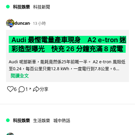
科技娛樂
科技新聞
duncan
13 小時
Audi 最慳電量產車現身 A2 e-tron 迷
彩造型曝光 快充 26 分鐘充滿 8 成電
Audi 呢部新車，能耗竟然係25年前嘅一半。 A2 e-tron 風阻低
至0.24，每百公里只需12.8 kWh，一度電行到7.8公里。6...
閱讀全文
6
1
分享
↗
科技娛樂
生活娛樂
城中熱話