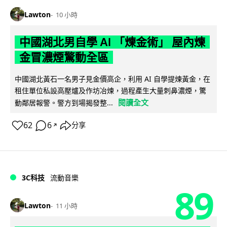
Lawton
10 小時
中國湖北男自學 AI 「煉金術」 屋內煉
金冒濃煙驚動全區
中國湖北黃石一名男子見金價高企，利用 AI 自學提煉黃金，在
租住單位私設高壓爐及作坊冶煉，過程產生大量刺鼻濃煙，驚
閱讀全文
動鄰居報警。警方到場揭發整...
62
6
分享
↗
3C科技
流動音樂
89
Lawton
11 小時