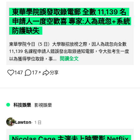
東華學院誤發取錄電郵 全數 11,139 名
申請人一度空歡喜 專家:人為疏忽+系統
防護缺失
東華學院今日（5 日）大學聯招放榜之際，因人為疏忽向全數
11,139 名課程申請人錯誤發出取錄通知電郵，令大批考生一度
閱讀全文
以為獲得學位取錄，事...
147
17
分享
↗
科技娛樂
影視娛樂
Lawton
1 日
Nicolas Cage 主演未上映電影 Netflix