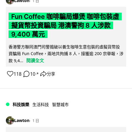
Lawton
1 日
Fun Coffee 咖啡騙局爆煲 咖啡包裝虛
擬貨幣投資騙局 港澳警拘 8 人涉款
9,400 萬元
香港警方聯同澳門司警搗破以養生咖啡生意包裝的虛擬貨幣投
資騙局 Fun Coffee，兩地共拘捕 8 人，接獲逾 200 宗舉報，涉
閱讀全文
款 9,4...
118
10
分享
↗
科技娛樂
生活科技
智慧城市
Lawton
1 日