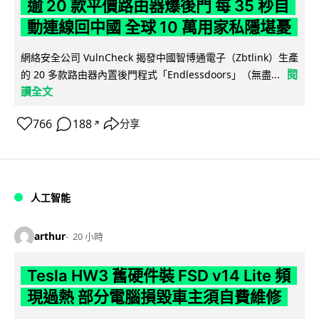
逾 20 款平價路由器爆後門 每 35 秒自
動連線回中國 全球 10 萬用家私隱堪憂
網絡安全公司 VulnCheck 揭發中國智博通電子（Zbtlink）生產
閱
的 20 多款路由器內置後門程式「Endlessdoors」（無盡...
讀全文
766
188
分享
↗
人工智能
arthur
20 小時
Tesla HW3 舊硬件裝 FSD v14 Lite 頻
現過熱 部分電腦損毀車主須自費維修