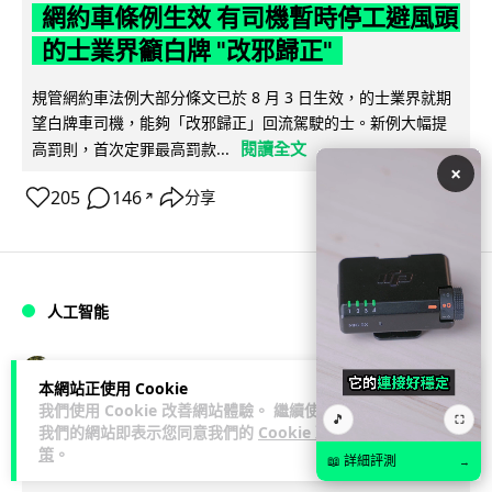
網約車條例生效 有司機暫時停工避風頭
的士業界籲白牌 "改邪歸正"
規管網約車法例大部分條文已於 8 月 3 日生效，的士業界就期
望白牌車司機，能夠「改邪歸正」回流駕駛的士。新例大幅提
閱讀全文
高罰則，首次定罪最高罰款...
×
205
146
分享
↗
人工智能
Lawton
1 日
本網站正使用 Cookie
我們使用 Cookie 改善網站體驗。 繼續使用
🎵
⛶
白宮拒測中國開放 AI 模型 業界質疑安
我們的網站即表示您同意我們的
Cookie 政
策
。
全框架選擇性執行
📖 詳細評測
→