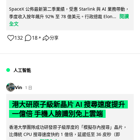
SpaceX 公佈最新第二季業績，受惠 Starlink 與 AI 業務帶動，
閱讀
季度收入按年飆升 92% 至 78 億美元。行政總裁 Elon...
全文
132
18
分享
↗
人工智能
Vin
1 日
港大研原子級新晶片 AI 搜尋速度提升
一億倍 手機人臉識別免上雲端
香港大學團隊成功研發原子級厚度的「模擬存內搜尋」晶片，
比傳統 CPU 搜尋速度快約 1 億倍，延遲低至 36 皮秒（即