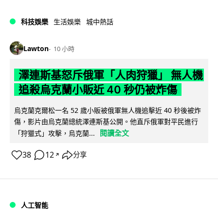
科技娛樂
生活娛樂
城中熱話
Lawton
10 小時
澤連斯基怒斥俄軍「人肉狩獵」 無人機
追殺烏克蘭小販近 40 秒仍被炸傷
烏克蘭克爾松一名 52 歲小販被俄軍無人機追擊近 40 秒後被炸
傷，影片由烏克蘭總統澤連斯基公開。他直斥俄軍對平民進行
閱讀全文
「狩獵式」攻擊，烏克蘭...
38
12
分享
↗
人工智能