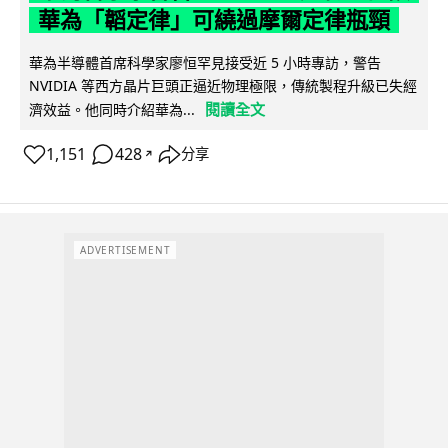
華為「韜定律」可繞過摩爾定律瓶頸
華為半導體首席科學家廖恒罕見接受近 5 小時專訪，警告
NVIDIA 等西方晶片巨頭正逼近物理極限，傳統製程升級已失經
閱讀全文
濟效益。他同時介紹華為...
1,151
428
分享
↗
ADVERTISEMENT