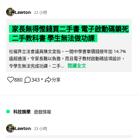
Lawton
22 小時
家長無得慳錢買二手書 電子啟動碼鎖死
二手教科書 學生無法做功課
社福界立法會議員陳文宜指，一間中學書單價錢按年加 14.7%
遠超通漲，令家長難以負擔。而且電子教材啟動碼這項設計，
閱讀全文
令學生無法完成功課，二手...
880
343
分享
↗
科技娛樂
遊戲情報
Lawton
23 小時