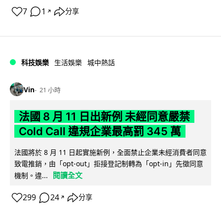
7
1
分享
↗
科技娛樂
生活娛樂
城中熱話
Vin
21 小時
法國 8 月 11 日出新例 未經同意嚴禁
Cold Call 違規企業最高罰 345 萬
法國將於 8 月 11 日起實施新例，全面禁止企業未經消費者同意
致電推銷，由「opt-out」拒接登記制轉為「opt-in」先徵同意
閱讀全文
機制。違...
299
24
分享
↗