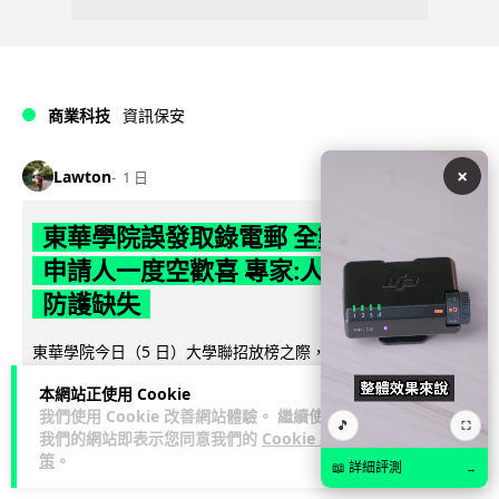
商業科技
資訊保安
×
Lawton
1 日
東華學院誤發取錄電郵 全數 11,139 名
申請人一度空歡喜 專家:人為疏忽+系統
防護缺失
東華學院今日（5 日）大學聯招放榜之際，因人為疏忽向全數
11,139 名課程申請人錯誤發出取錄通知電郵，令大批考生一度
本網站正使用 Cookie
閱讀全文
以為獲得學位取錄，事...
我們使用 Cookie 改善網站體驗。 繼續使用
🎵
⛶
我們的網站即表示您同意我們的
Cookie 政
149
17
分享
↗
策
。
📖 詳細評測
→