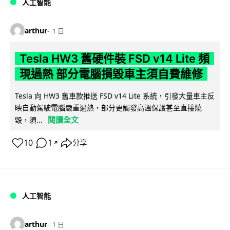
人工智能
arthur
1 日
Tesla HW3 舊硬件裝 FSD v14 Lite 頻
現過熱 部分電腦損毀車主須自費維修
Tesla 向 HW3 舊車款推送 FSD v14 Lite 系統，引發大量車主反
映自動駕駛電腦嚴重過熱，部分更觸發高溫保護甚至直接燒
閱讀全文
毀，須...
10
1
分享
↗
人工智能
arthur
1 日