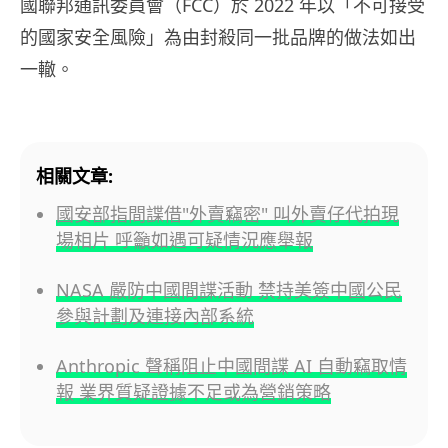
國聯邦通訊委員會（FCC）於 2022 年以「不可接受
的國家安全風險」為由封殺同一批品牌的做法如出
一轍。
相關文章:
國安部指間諜借"外賣竊密" 叫外賣仔代拍現
場相片 呼籲如遇可疑情況應舉報
NASA 嚴防中國間諜活動 禁持美簽中國公民
參與計劃及連接內部系統
Anthropic 聲稱阻止中國間諜 AI 自動竊取情
報 業界質疑證據不足或為營銷策略