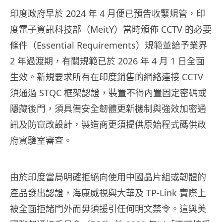
印度政府早於 2024 年 4 月便已預告收緊規管，印
度電子資訊科技部（MeitY）當時頒佈 CCTV 的必要
條件（Essential Requirements）規範並給予業界
2 年過渡期，有關規範已於 2026 年 4 月 1 日全面
生效。新規要求所有在印度銷售的網絡連接 CCTV
須通過 STQC 框架認證，裝置不得內置固定密碼或
隱藏後門，須具備安全韌體更新機制與強效加密通
訊及防竄改設計，製造商更須提供原始程式碼供政
府實驗室審查。
由於印度當局明確拒絕向使用中國晶片組或韌體的
產品發出認證，海康威視與大華及 TP-Link 實際上
被全面拒諸門外而毋須援引任何明文禁令。這與美