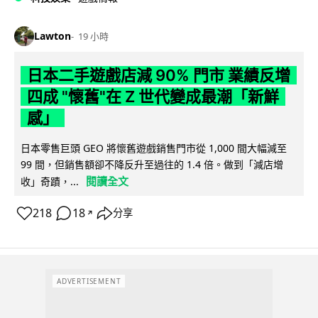
Lawton
19 小時
日本二手遊戲店減 90% 門市 業績反增
四成 "懷舊"在 Z 世代變成最潮「新鮮
感」
日本零售巨頭 GEO 將懷舊遊戲銷售門市從 1,000 間大幅減至
99 間，但銷售額卻不降反升至過往的 1.4 倍。做到「減店增
閱讀全文
收」奇蹟，...
218
18
分享
↗
ADVERTISEMENT