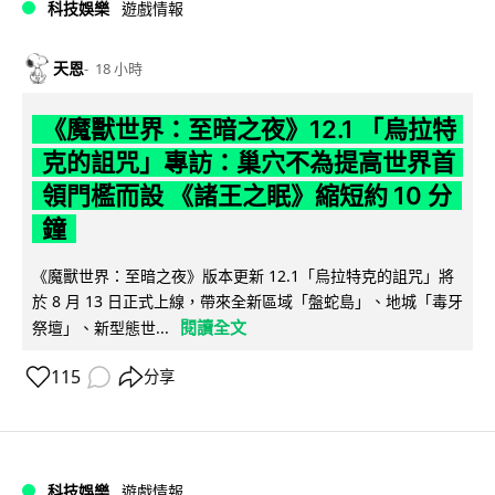
科技娛樂
遊戲情報
天恩
18 小時
《魔獸世界：至暗之夜》12.1 「烏拉特
克的詛咒」專訪：巢穴不為提高世界首
領門檻而設 《諸王之眠》縮短約 10 分
鐘
《魔獸世界：至暗之夜》版本更新 12.1「烏拉特克的詛咒」將
於 8 月 13 日正式上線，帶來全新區域「盤蛇島」、地城「毒牙
閱讀全文
祭壇」、新型態世...
115
分享
科技娛樂
遊戲情報