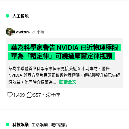
人工智能
Lawton
21 小時
華為科學家警告 NVIDIA 已近物理極限
華為「韜定律」可繞過摩爾定律瓶頸
華為半導體首席科學家廖恒罕見接受近 5 小時專訪，警告
NVIDIA 等西方晶片巨頭正逼近物理極限，傳統製程升級已失經
閱讀全文
濟效益。他同時介紹華為...
1,499
557
分享
↗
科技娛樂
生活娛樂
城中熱話