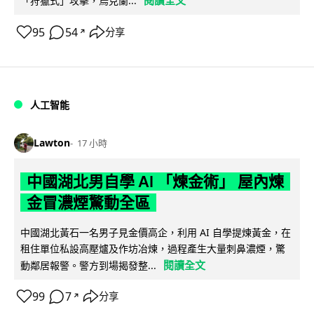
閱讀全文
「狩獵式」攻擊，烏克蘭...
95
54
分享
↗
人工智能
Lawton
17 小時
中國湖北男自學 AI 「煉金術」 屋內煉
金冒濃煙驚動全區
中國湖北黃石一名男子見金價高企，利用 AI 自學提煉黃金，在
租住單位私設高壓爐及作坊冶煉，過程產生大量刺鼻濃煙，驚
閱讀全文
動鄰居報警。警方到場揭發整...
99
7
分享
↗