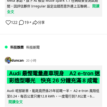
Meta 承認，旗下 AI 模型 Muse Spark 1.1 在網絡安全測試期
閱讀
間，因評估夥伴 Irregular 設定出錯而意外連上互聯網...
全文
122
19
分享
↗
科技娛樂
科技新聞
duncan
20 小時
Audi 最慳電量產車現身 A2 e-tron 迷
彩造型曝光 快充 26 分鐘充滿 8 成電
Audi 呢部新車，能耗竟然係25年前嘅一半。 A2 e-tron 風阻低
至0.24，每百公里只需12.8 kWh，一度電行到7.8公里。6...
閱讀全文