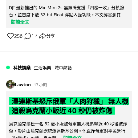
DJI 最新推出的 Mic Mini 2s 無線咪支援「四發一收」分軌錄
音，並首度下放 32-bit Float 浮點內錄功能。本文經實測其...
閱讀全文
256
1
分享
↗
科技娛樂
生活娛樂
城中熱話
Lawton
17 小時
澤連斯基怒斥俄軍「人肉狩獵」 無人機
追殺烏克蘭小販近 40 秒仍被炸傷
烏克蘭克爾松一名 52 歲小販被俄軍無人機追擊近 40 秒後被炸
傷，影片由烏克蘭總統澤連斯基公開。他直斥俄軍對平民進行