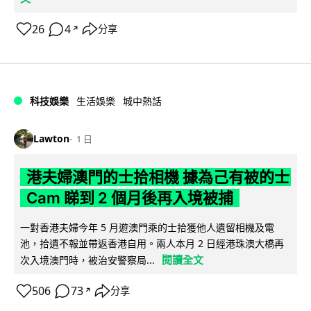
26
4
分享
↗
科技娛樂
生活娛樂
城中熱話
Lawton
1 日
港夫婦澳門的士拾相機 據為己有被的士
Cam 睇到 2 個月後再入境被捕
一對香港夫婦今年 5 月遊澳門乘的士拾獲他人遺留相機及電
池，拾遺不報並帶返香港自用。兩人本月 2 日經港珠澳大橋再
閱讀全文
次入境澳門時，被治安警察局...
506
73
分享
↗