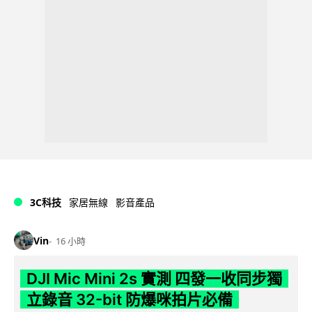
3C科技
家居無線
影音產品
Vin
16 小時
DJI Mic Mini 2s 實測 四發一收同步獨
立錄音 32-bit 防爆咪拍片必備