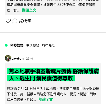
產品爆出嚴重安全漏洞，被發現每 35 秒便會與中國伺服器連
閱讀全文
線，旗...
分享
科技娛樂
生活娛樂
城中熱話
Lawton
25 分
熊本地震手術室驚魂片瘋傳 醫護保護病
人、逃生門 網民讚值得尊敬
熊本縣 7 月 28 日發生 7.1 級地震，熊本綜合醫院手術室鏡頭拍
下地震一刻，醫護人員臨危不亂保護病人，更馬上開逃生門確
閱讀全文
保出口流通。片段...