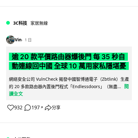
3C科技
家居無線
Vin
1 日
逾 20 款平價路由器爆後門 每 35 秒自
動連線回中國 全球 10 萬用家私隱堪憂
網絡安全公司 VulnCheck 揭發中國智博通電子（Zbtlink）生產
閱
的 20 多款路由器內置後門程式「Endlessdoors」（無盡...
讀全文
932
197
分享
↗