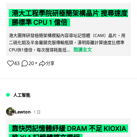
港大工程學院研極簡架構晶片 搜尋速度
勝標準 CPU 1 億倍
港大團隊研發極簡架構模擬內容尋址記憶體（CAM）晶片，用
二硫化鉬及半金屬銻克服傳輸瓶頸，漢明距離計算速度比標準
閱讀全文
CPU快1億倍，每次搜尋耗能低...
43
20
分享
↗
人工智能
Lawton
1 日
靠快閃記憶體紓緩 DRAM 不足 KIOXIA