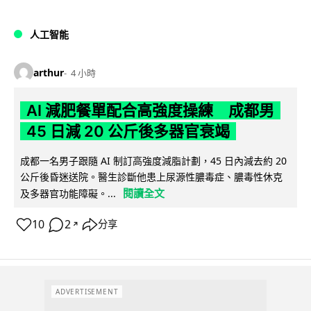
人工智能
arthur
4 小時
AI 減肥餐單配合高強度操練 成都男
45 日減 20 公斤後多器官衰竭
成都一名男子跟隨 AI 制訂高強度減脂計劃，45 日內減去約 20
公斤後昏迷送院。醫生診斷他患上尿源性膿毒症、膿毒性休克
閱讀全文
及多器官功能障礙。...
10
2
分享
↗
ADVERTISEMENT