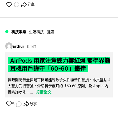
分享
科技娛樂
生活科技
健康
arthur
3 小時
AirPods 用家注意聽力響紅燈 醫學界籲
耳機用戶謹守「60-60」鐵律
長時間高音量佩戴耳機可能導致永久性噪音性聽損。本文盤點 4
大聽力受損警號，介紹科學護耳的「60-60 原則」及 Apple 內
閱讀全文
置防護功能，...
5
分享