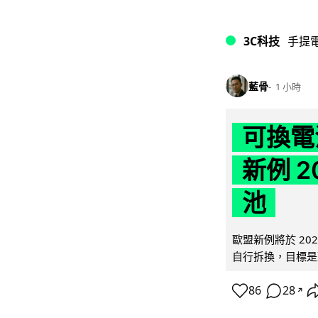
3C科技
手提
藍骨
1 小時
可換電
新例 
池
歐盟新例將於 20
自行拆換，目標是延
86
28
↗