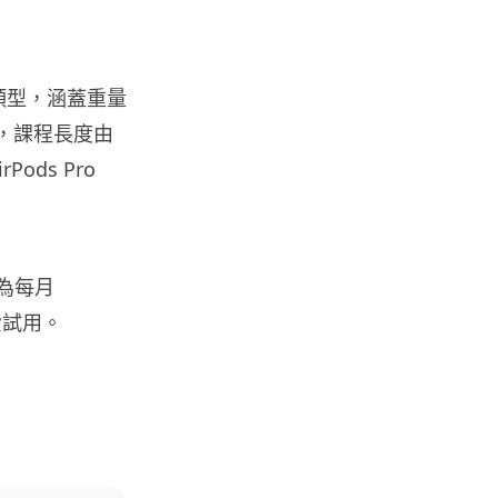
流動電腦
2026 買電腦新趨勢公開！ 如何
享最多優惠 從極致便攜到電...
07.08.2026
種運動類型，涵蓋重量
想，課程長度由
人工智能
ods Pro
ChatGPT 免費呼叫 Adobe 一句
話跨軟體修圖兼整 PDF ...
07.08.2026
用為每月
人工智能
免費試用。
日本偶像零編程知識 靠 AI 搞了
一整個直播系統 在日本技術...
07.08.2026
3D 打印
中三巴士鐵路迷 自製紙皮遙控巴
士 門,水撥識郁 + 實時GPS報站