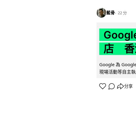
藍骨
22 分
Goo
店 香
Google 為 Go
現場活動等自主執
分享