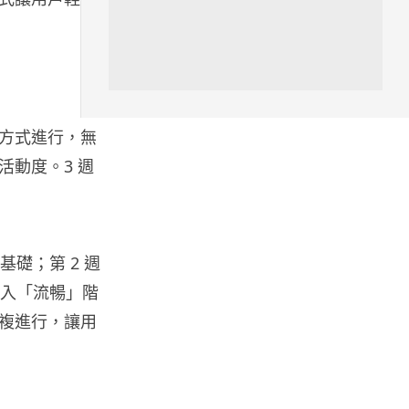
人工智能
低價不再！DeepSeek 大幅加價
在即 低價搶客反釀運算資源告急
08.08.2026
徒手方式進行，無
iOS App
動度。3 週
首爾大生 2 星期開發防曬地圖 一
日暴增 2 萬人下載衝榜首
08.08.2026
礎；第 2 週
科技新聞
進入「流暢」階
冷氣 24 小時長開電費更平？內
複進行，讓用
地網民實測結果兩極 專家拆解慳
電邏輯
08.08.2026