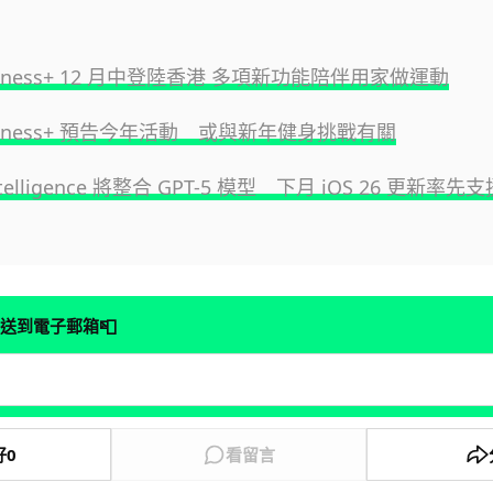
 Fitness+ 12 月中登陸香港 多項新功能陪伴用家做運動
 Fitness+ 預告今年活動 或與新年健身挑戰有關
Intelligence 將整合 GPT-5 模型 下月 iOS 26 更新率先支
📮
送到電子郵箱
好
0
看留言