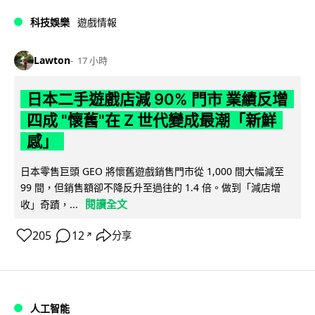
科技娛樂
遊戲情報
Lawton
17 小時
日本二手遊戲店減 90% 門市 業績反增
四成 "懷舊"在 Z 世代變成最潮「新鮮
感」
日本零售巨頭 GEO 將懷舊遊戲銷售門市從 1,000 間大幅減至
99 間，但銷售額卻不降反升至過往的 1.4 倍。做到「減店增
閱讀全文
收」奇蹟，...
205
12
分享
↗
人工智能