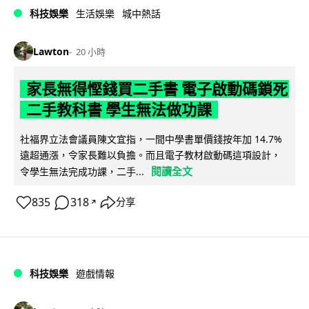
科技娛樂
生活娛樂
城中熱話
Lawton
20 小時
家長無得慳錢買二手書 電子啟動碼鎖死
二手教科書 學生無法做功課
社福界立法會議員陳文宜指，一間中學書單價錢按年加 14.7%
遠超通漲，令家長難以負擔。而且電子教材啟動碼這項設計，
閱讀全文
令學生無法完成功課，二手...
835
318
分享
↗
科技娛樂
遊戲情報