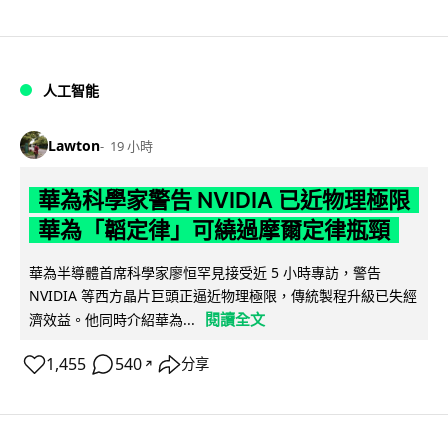
人工智能
Lawton
19 小時
華為科學家警告 NVIDIA 已近物理極限
華為「韜定律」可繞過摩爾定律瓶頸
華為半導體首席科學家廖恒罕見接受近 5 小時專訪，警告
NVIDIA 等西方晶片巨頭正逼近物理極限，傳統製程升級已失經
閱讀全文
濟效益。他同時介紹華為...
1,455
540
分享
↗