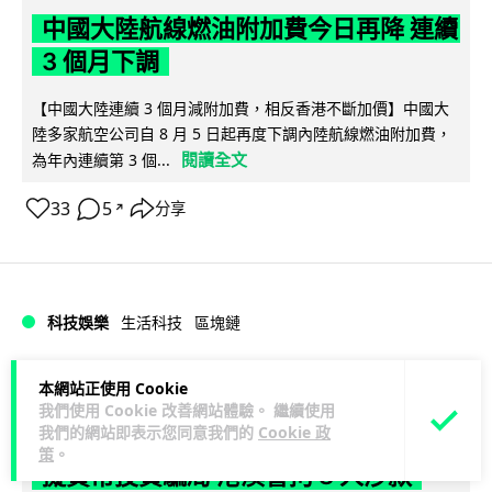
中國大陸航線燃油附加費今日再降 連續
3 個月下調
【中國大陸連續 3 個月減附加費，相反香港不斷加價】中國大
陸多家航空公司自 8 月 5 日起再度下調內陸航線燃油附加費，
閱讀全文
為年內連續第 3 個...
33
5
分享
↗
科技娛樂
生活科技
區塊鏈
Lawton
1 日
本網站正使用 Cookie
我們使用 Cookie 改善網站體驗。 繼續使用
我們的網站即表示您同意我們的
Cookie 政
Fun Coffee 咖啡騙局爆煲 咖啡包裝虛
策
。
擬貨幣投資騙局 港澳警拘 8 人涉款