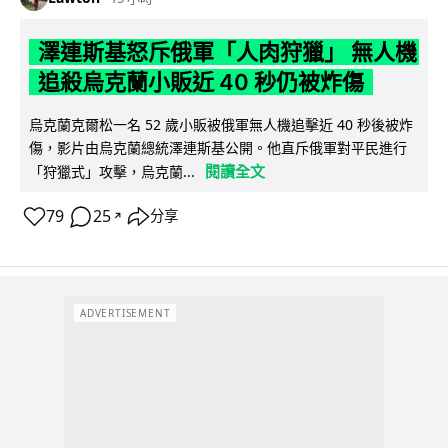
澤連斯基怒斥俄軍「人肉狩獵」 無人機
追殺烏克蘭小販近 40 秒仍被炸傷
烏克蘭克爾松一名 52 歲小販被俄軍無人機追擊近 40 秒後被炸
傷，影片由烏克蘭總統澤連斯基公開。他直斥俄軍對平民進行
閱讀全文
「狩獵式」攻擊，烏克蘭...
79
25
分享
↗
ADVERTISEMENT