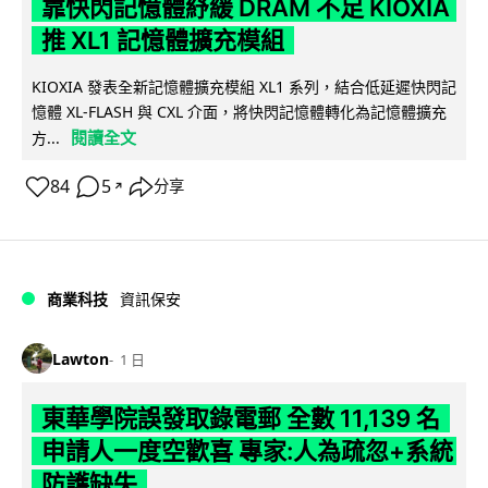
靠快閃記憶體紓緩 DRAM 不足 KIOXIA
推 XL1 記憶體擴充模組
KIOXIA 發表全新記憶體擴充模組 XL1 系列，結合低延遲快閃記
憶體 XL-FLASH 與 CXL 介面，將快閃記憶體轉化為記憶體擴充
閱讀全文
方...
84
5
分享
↗
商業科技
資訊保安
Lawton
1 日
東華學院誤發取錄電郵 全數 11,139 名
申請人一度空歡喜 專家:人為疏忽+系統
防護缺失