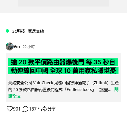
3C科技
家居無線
Vin
22 小時
逾 20 款平價路由器爆後門 每 35 秒自
動連線回中國 全球 10 萬用家私隱堪憂
網絡安全公司 VulnCheck 揭發中國智博通電子（Zbtlink）生產
閱
的 20 多款路由器內置後門程式「Endlessdoors」（無盡...
讀全文
901
187
分享
↗