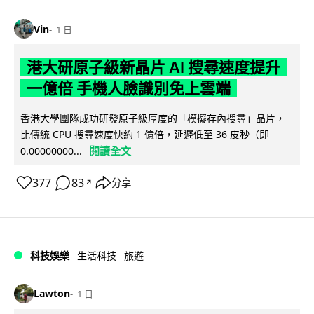
Vin
1 日
港大研原子級新晶片 AI 搜尋速度提升
一億倍 手機人臉識別免上雲端
香港大學團隊成功研發原子級厚度的「模擬存內搜尋」晶片，
比傳統 CPU 搜尋速度快約 1 億倍，延遲低至 36 皮秒（即
閱讀全文
0.00000000...
377
83
分享
↗
科技娛樂
生活科技
旅遊
Lawton
1 日