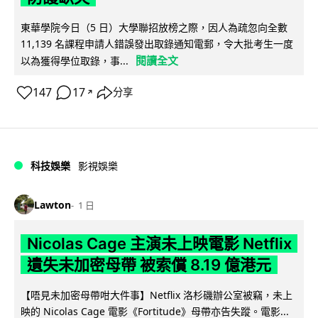
東華學院今日（5 日）大學聯招放榜之際，因人為疏忽向全數
11,139 名課程申請人錯誤發出取錄通知電郵，令大批考生一度
閱讀全文
以為獲得學位取錄，事...
147
17
分享
↗
科技娛樂
影視娛樂
Lawton
1 日
Nicolas Cage 主演未上映電影 Netflix
遺失未加密母帶 被索償 8.19 億港元
【唔見未加密母帶咁大件事】Netflix 洛杉磯辦公室被竊，未上
映的 Nicolas Cage 電影《Fortitude》母帶亦告失蹤。電影...