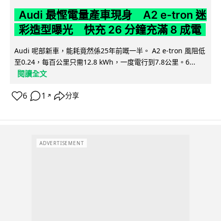
Audi 最慳電量產車現身 A2 e-tron 迷
彩造型曝光 快充 26 分鐘充滿 8 成電
Audi 呢部新車，能耗竟然係25年前嘅一半。 A2 e-tron 風阻低
至0.24，每百公里只需12.8 kWh，一度電行到7.8公里。6...
閱讀全文
6
1
分享
↗
ADVERTISEMENT