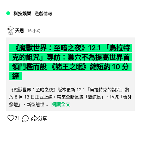
科技娛樂
遊戲情報
天恩
16 小時
《魔獸世界：至暗之夜》12.1 「烏拉特
克的詛咒」專訪：巢穴不為提高世界首
領門檻而設 《諸王之眠》縮短約 10 分
鐘
《魔獸世界：至暗之夜》版本更新 12.1「烏拉特克的詛咒」將
於 8 月 13 日正式上線，帶來全新區域「盤蛇島」、地城「毒牙
閱讀全文
祭壇」、新型態世...
71
分享