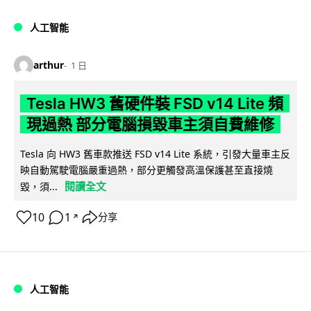
人工智能
arthur
1 日
Tesla HW3 舊硬件裝 FSD v14 Lite 頻
現過熱 部分電腦損毀車主須自費維修
Tesla 向 HW3 舊車款推送 FSD v14 Lite 系統，引發大量車主反
映自動駕駛電腦嚴重過熱，部分更觸發高溫保護甚至直接燒
閱讀全文
毀，須...
10
1
分享
↗
人工智能