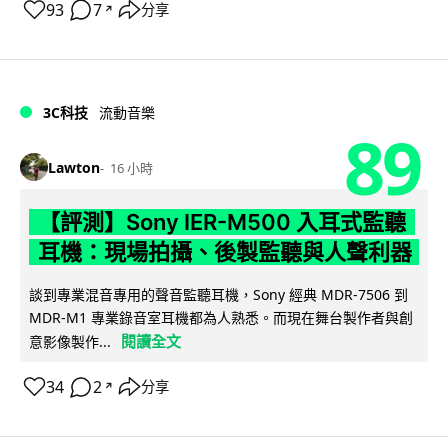
93
7
分享
↗
3C科技
流動音樂
89
Lawton
16 小時
【評測】Sony IER-M500 入耳式監聽
耳機：現場拍攝、後製監聽與人聲利器
談到專業混音專用的聲音監聽耳機，Sony 經典 MDR-7506 到
MDR-M1 專業錄音室耳機都為人熟悉。而現在舞台製作者與創
閱讀全文
意影像製作...
34
2
分享
↗