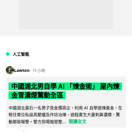
人工智能
Lawton
15 小時
中國湖北男自學 AI 「煉金術」 屋內煉
金冒濃煙驚動全區
中國湖北黃石一名男子見金價高企，利用 AI 自學提煉黃金，在
租住單位私設高壓爐及作坊冶煉，過程產生大量刺鼻濃煙，驚
閱讀全文
動鄰居報警。警方到場揭發整...