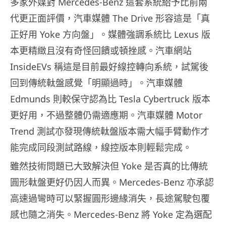
多家外媒對 Mercedes-Benz 這套系統給予比前兩
代更正面評價，汽車媒體 The Drive 形容這是「真
正好用 Yoke 方向盤」。媒體強調系統比 Lexus 版
本更精緻且沒有奇怪回饋或頓挫感。汽車網站
InsideEVs 稱這是目前最好線控轉向系統，試駕後
回到傳統軚盤感覺「明顯過時」。汽車媒體
Edmunds 則較保守認為比 Tesla Cybertruck 版本
更好用，不過整體仍需適應期。汽車媒體 Motor
Trend 測試亦發現傳統軚盤版本需大幅手臂動作才
能完成同段測試路線，線控版本則輕鬆完成。
雖然技術問題已大致解決但 Yoke 是否真的比傳統
圓形軚盤更好仍因人而異。Mercedes-Benz 亦承認
高速過彎時可以緊握圓形邊緣消失，長途駕駛包覆
感也隨之消失。Mercedes-Benz 將 Yoke 定為選配