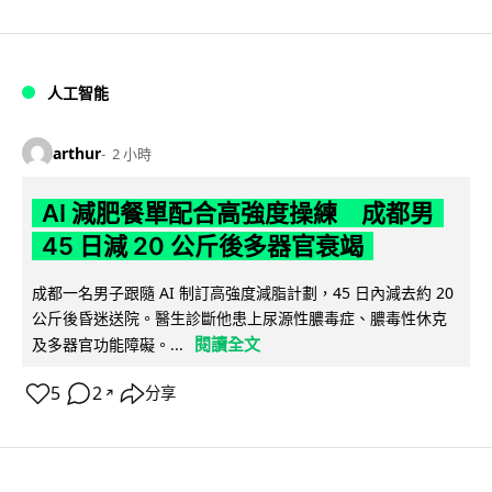
人工智能
arthur
2 小時
AI 減肥餐單配合高強度操練 成都男
45 日減 20 公斤後多器官衰竭
成都一名男子跟隨 AI 制訂高強度減脂計劃，45 日內減去約 20
公斤後昏迷送院。醫生診斷他患上尿源性膿毒症、膿毒性休克
閱讀全文
及多器官功能障礙。...
5
2
分享
↗