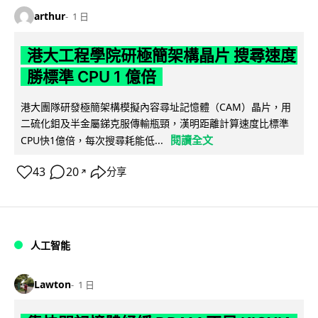
arthur
1 日
港大工程學院研極簡架構晶片 搜尋速度
勝標準 CPU 1 億倍
港大團隊研發極簡架構模擬內容尋址記憶體（CAM）晶片，用
二硫化鉬及半金屬銻克服傳輸瓶頸，漢明距離計算速度比標準
閱讀全文
CPU快1億倍，每次搜尋耗能低...
43
20
分享
↗
人工智能
Lawton
1 日