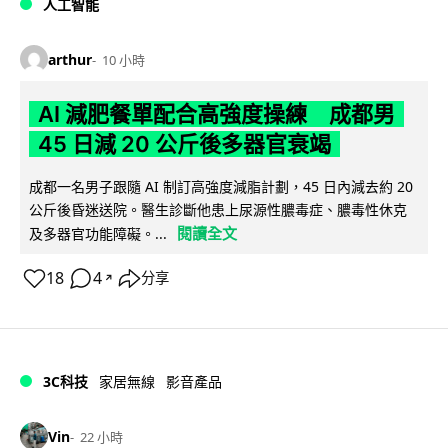
人工智能
arthur
10 小時
AI 減肥餐單配合高強度操練 成都男
45 日減 20 公斤後多器官衰竭
成都一名男子跟隨 AI 制訂高強度減脂計劃，45 日內減去約 20
公斤後昏迷送院。醫生診斷他患上尿源性膿毒症、膿毒性休克
閱讀全文
及多器官功能障礙。...
18
4
分享
↗
3C科技
家居無線
影音產品
Vin
22 小時