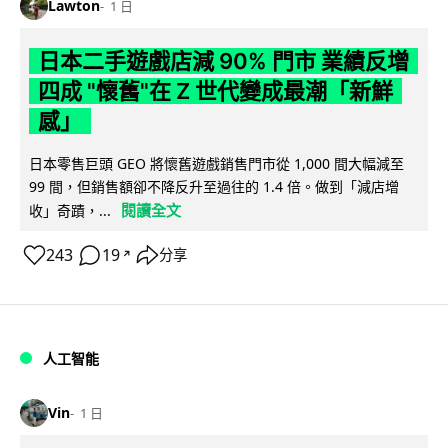
Lawton
1 日
日本二手遊戲店減 90% 門市 業績反增
四成 "懷舊"在 Z 世代變成最潮「新鮮
感」
日本零售巨頭 GEO 將懷舊遊戲銷售門市從 1,000 間大幅減至
99 間，但銷售額卻不降反升至過往的 1.4 倍。做到「減店增
閱讀全文
收」奇蹟，...
243
19
分享
↗
人工智能
Vin
1 日