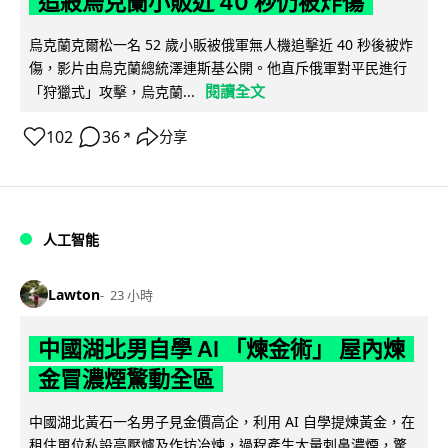
追殺烏克蘭小販近 40 秒仍被炸傷
烏克蘭克爾松一名 52 歲小販被俄軍無人機追擊近 40 秒後被炸
傷，影片由烏克蘭總統澤連斯基公開。他直斥俄軍對平民進行
閱讀全文
「狩獵式」攻擊，烏克蘭...
102
36
分享
↗
人工智能
Lawton
23 小時
中國湖北男自學 AI 「煉金術」 屋內煉
金冒濃煙驚動全區
中國湖北黃石一名男子見金價高企，利用 AI 自學提煉黃金，在
租住單位私設高壓爐及作坊冶煉，過程產生大量刺鼻濃煙，驚