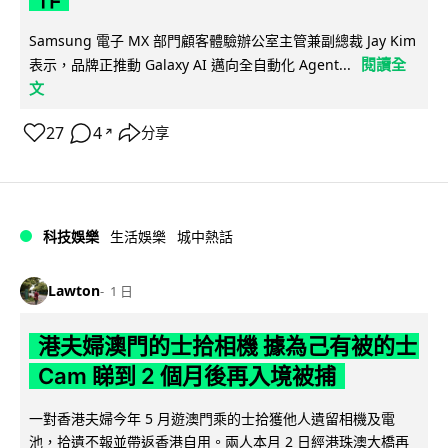
Samsung 電子 MX 部門顧客體驗辦公室主管兼副總裁 Jay Kim
閱讀全
表示，品牌正推動 Galaxy AI 邁向全自動化 Agent...
文
27
4
分享
↗
科技娛樂
生活娛樂
城中熱話
Lawton
1 日
港夫婦澳門的士拾相機 據為己有被的士
Cam 睇到 2 個月後再入境被捕
一對香港夫婦今年 5 月遊澳門乘的士拾獲他人遺留相機及電
池，拾遺不報並帶返香港自用。兩人本月 2 日經港珠澳大橋再