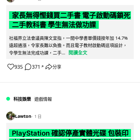
家長無得慳錢買二手書 電子啟動碼鎖死
二手教科書 學生無法做功課
社福界立法會議員陳文宜指，一間中學書單價錢按年加 14.7%
遠超通漲，令家長難以負擔。而且電子教材啟動碼這項設計，
閱讀全文
令學生無法完成功課，二手...
935
371
分享
↗
科技娛樂
遊戲情報
Lawton
1 日
PlayStation 確認停產實體光碟 包裝印