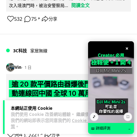
閱讀全文
次入境澳門時，被治安警察局...
532
75
分享
↗
×
3C科技
家居無線
Vin
1 日
逾 20 款平價路由器爆後門 每 35 秒自
動連線回中國 全球 10 萬用家私隱堪憂
網絡安全公司 VulnCheck 揭發中國智博通電子（Zbtlink）生產
本網站正使用 Cookie
閱
的 20 多款路由器內置後門程式「Endlessdoors」（無盡...
我們使用 Cookie 改善網站體驗。 繼續使用
🎵
⛶
我們的網站即表示您同意我們的
Cookie 政
讀全文
策
。
📖 詳細評測
→
964
221
分享
↗