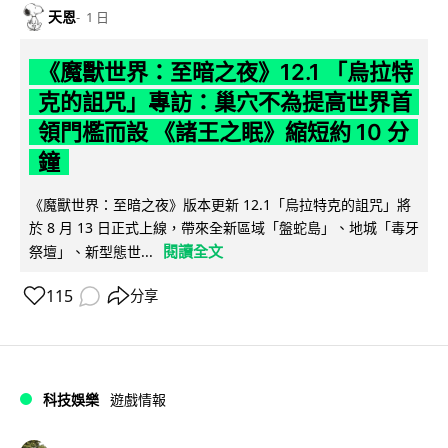
天恩
1 日
《魔獸世界：至暗之夜》12.1 「烏拉特
克的詛咒」專訪：巢穴不為提高世界首
領門檻而設 《諸王之眠》縮短約 10 分
鐘
《魔獸世界：至暗之夜》版本更新 12.1「烏拉特克的詛咒」將
於 8 月 13 日正式上線，帶來全新區域「盤蛇島」、地城「毒牙
閱讀全文
祭壇」、新型態世...
115
分享
科技娛樂
遊戲情報