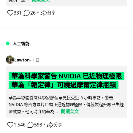
331
26
分享
↗
人工智能
Lawton
1 日
華為科學家警告 NVIDIA 已近物理極限
華為「韜定律」可繞過摩爾定律瓶頸
華為半導體首席科學家廖恒罕見接受近 5 小時專訪，警告
NVIDIA 等西方晶片巨頭正逼近物理極限，傳統製程升級已失經
閱讀全文
濟效益。他同時介紹華為...
1,546
593
分享
↗