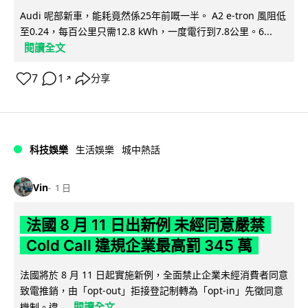
Audi 呢部新車，能耗竟然係25年前嘅一半。 A2 e-tron 風阻低
至0.24，每百公里只需12.8 kWh，一度電行到7.8公里。6...
閱讀全文
7
1
分享
↗
科技娛樂
生活娛樂
城中熱話
Vin
1 日
法國 8 月 11 日出新例 未經同意嚴禁
Cold Call 違規企業最高罰 345 萬
法國將於 8 月 11 日起實施新例，全面禁止企業未經消費者同意
致電推銷，由「opt-out」拒接登記制轉為「opt-in」先徵同意
閱讀全文
機制。違...