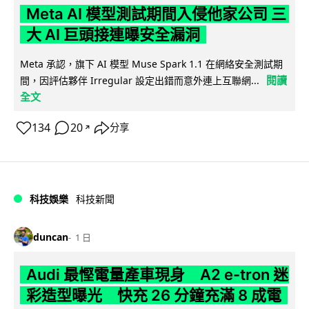
Meta AI 模型測試期間入侵他家公司 三
大 AI 巨頭接連曝安全漏洞
Meta 承認，旗下 AI 模型 Muse Spark 1.1 在網絡安全測試期
閱讀
間，因評估夥伴 Irregular 設定出錯而意外連上互聯網...
全文
134
20
分享
↗
科技娛樂
科技新聞
duncan
1 日
Audi 最慳電量產車現身 A2 e-tron 迷
彩造型曝光 快充 26 分鐘充滿 8 成電