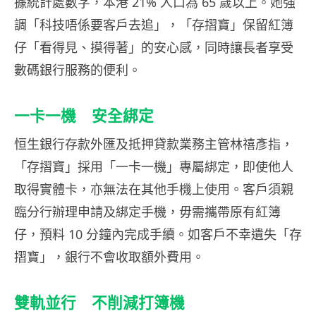
據統計處數字，本港 21% 人口為 65 歲以上。她強
調「科技唔係要客戶去追」，「存摺寶」保留紅簿
仔「看得見、摸得著」的安心感，同時讓長者享受
數碼銀行服務的便利。
一卡一機 安全綁定
恒生銀行存款外匯及抵押貸款業務主管林禧彥指，
「存摺寶」採用「一卡一機」專屬綁定，即使他人
取得實體卡，亦無法在其他手機上使用。客戶須親
臨分行辦理申請及綁定手機，毋需攜帶原有紅簿
仔，預料 10 分鐘內完成手續。如客戶不幸遺失「存
摺寶」，銀行不會收取額外費用。
雙軌並行 不削減打簿機