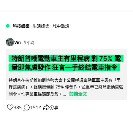
科技娛樂
生活娛樂
城中熱話
Vin
5 小時
特朗普嘲電動車主有里程病 剩 75% 電
量即焦慮發作 狂言一手終結電車指令
特朗普在拉斯維加斯造勢大會上公開嘲諷電動車車主患有「里
程焦慮病」，聲稱電量剩 75% 便發作，並重申已廢除電動車強
閱讀全文
制令。惟專業車媒隨即反駁，...
385
151
分享
↗