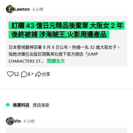
Lawton
6 小時
訂購 43 億日元精品後棄單 大阪女 2 年
後終被捕 涉海賊王,火影周邊產品
日本警視廳神田署 8 月 6 日公布，拘捕一名 32 歲大阪女子，
指她涉嫌在出版巨頭集英社旗下官方網店「JUMP
閱讀全文
CHARACTERS ST...
52
8
分享
↗
商業科技
資訊保安
Vin
6 小時