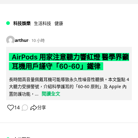
科技娛樂
生活科技
健康
arthur
10 小時
AirPods 用家注意聽力響紅燈 醫學界籲
耳機用戶謹守「60-60」鐵律
長時間高音量佩戴耳機可能導致永久性噪音性聽損。本文盤點 4
大聽力受損警號，介紹科學護耳的「60-60 原則」及 Apple 內
閱讀全文
置防護功能，...
14
分享