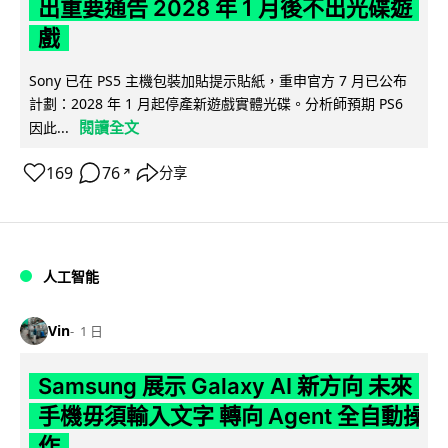
出重要通告 2028 年 1 月後不出光碟遊
戲
Sony 已在 PS5 主機包裝加貼提示貼紙，重申官方 7 月已公布
計劃：2028 年 1 月起停產新遊戲實體光碟。分析師預期 PS6
閱讀全文
因此...
169
76
分享
↗
人工智能
Vin
1 日
Samsung 展示 Galaxy AI 新方向 未來
手機毋須輸入文字 轉向 Agent 全自動操
作