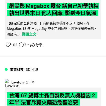
網民影 Megabox 露台 話自己初學執相
執出世界末日 他人回應: 影到今日氣溫
【睇完反而全身涼哂...】有網民初學攝影不足 1 個月，在
MegaBox 18 樓 Mega Sky 空中花園拍照，因不懂調校光影，
閱讀全文
將維港...
102
3
分享
↗
商業科技
3D 打印
Lawton
2 小時
台灣 67 歲博士翁自製反無人機槍囚 2
年半 法官斥藏火藥恐危害治安