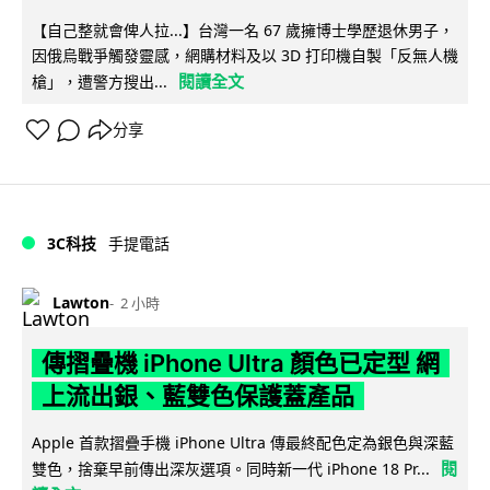
【自己整就會俾人拉...】台灣一名 67 歲擁博士學歷退休男子，
因俄烏戰爭觸發靈感，網購材料及以 3D 打印機自製「反無人機
閱讀全文
槍」，遭警方搜出...
分享
3C科技
手提電話
Lawton
2 小時
傳摺疊機 iPhone Ultra 顏色已定型 網
上流出銀、藍雙色保護蓋產品
Apple 首款摺疊手機 iPhone Ultra 傳最終配色定為銀色與深藍
閱
雙色，捨棄早前傳出深灰選項。同時新一代 iPhone 18 Pr...