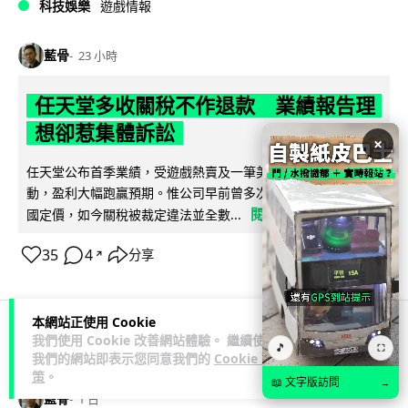
科技娛樂
遊戲情報
藍骨
23 小時
任天堂多收關稅不作退款 業績報告理
想卻惹集體訴訟
×
任天堂公布首季業績，受遊戲熱賣及一筆美國退還關稅款項帶
動，盈利大幅跑贏預期。惟公司早前曾多次以關稅為由調高美
閱讀全文
國定價，如今關稅被裁定違法並全數...
35
4
分享
↗
本網站正使用 Cookie
我們使用 Cookie 改善網站體驗。 繼續使用
🎵
科技娛樂
生活科技
⛶
我們的網站即表示您同意我們的
Cookie 政
策
。
📖 文字版訪問
→
藍骨
1 日