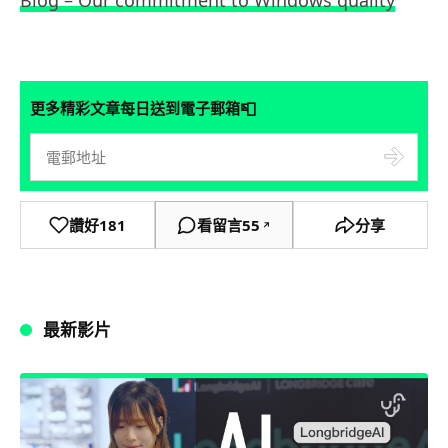
Blog – Our commitment to Windows quality
📮
更多精彩文章每日送到電子郵箱
讚好
181
看留言
55
分享
↗
最新影片