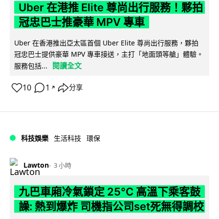
Uber 在港推 Elite 尊尚出行服務！夥拍
冠忠巴士推豪華 MPV 專車
Uber 在香港推出亞太區首個 Uber Elite 尊尚出行服務，夥拍
冠忠巴士提供豪華 MPV 專車接送，主打「地面頭等艙」體驗。
閱讀全文
服務包括...
10
1
分享
↗
科技娛樂
生活科技
環保
Lawton
3 小時
九巴車廂冷氣鎖定 25°C 高溫下乘客鼓
譟: 熱到爆炸 司機指公司set死無得調校