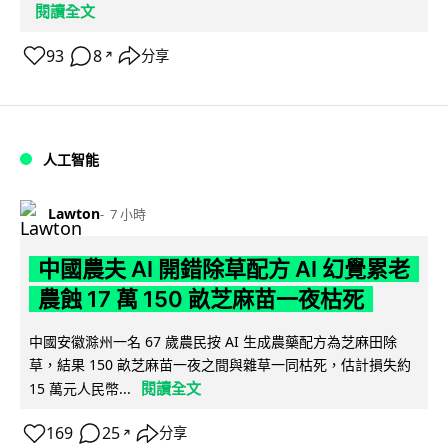
閱讀全文
93
8
分享
↗
人工智能
Lawton
7 小時
中國農夫 AI 開錯除草配方 AI 幻覺累老
農蝕 17 萬 150 畝芝麻苗一夜枯死
中國安徽滁州一名 67 歲農民按 AI 生成農藥配方為芝麻田除
草，結果 150 畝芝麻苗一夜之間與雜草一同枯死，估計損失約
閱讀全文
15 萬元人民幣...
169
25
分享
↗