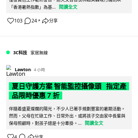
閱讀全文
「香港暑熱指數」為基...
103
24
分享
↗
3C科技
家居無線
Lawton
4 小時
夏日守護方案 智能監控攝像頭 指定產
品限時優惠 7 折
伴隨着盛夏燦爛的陽光，不少人已著手規劃豐富的暑期活動。
然而，父母在忙碌工作、日常外出，或將孩子交由家中長輩與
閱讀全文
保母照顧時，對孩子總是十分牽掛。...
4
分享