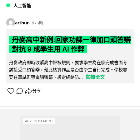
人工智能
arthur
9 小時
丹麥高中新例:回家功課一律加口頭答辯
對抗 9 成學生用 AI 作弊
丹麥政府即時收緊高中評核規則，要求學生為在家完成書面考
試接受口頭答辯，藉此核實作品是否由學生自行完成。學校亦
閱讀全文
要在筆試監察電腦螢幕、設定網絡防...
分享
ADVERTISEMENT