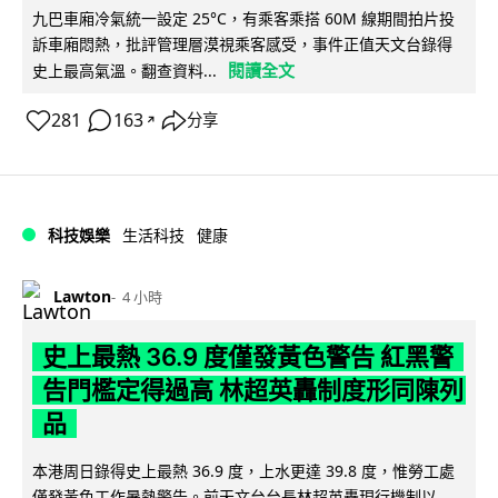
九巴車廂冷氣統一設定 25°C，有乘客乘搭 60M 線期間拍片投
訴車廂悶熱，批評管理層漠視乘客感受，事件正值天文台錄得
閱讀全文
史上最高氣溫。翻查資料...
281
163
分享
↗
科技娛樂
生活科技
健康
Lawton
4 小時
史上最熱 36.9 度僅發黃色警告 紅黑警
告門檻定得過高 林超英轟制度形同陳列
品
本港周日錄得史上最熱 36.9 度，上水更達 39.8 度，惟勞工處
僅發黃色工作暑熱警告。前天文台台長林超英轟現行機制以