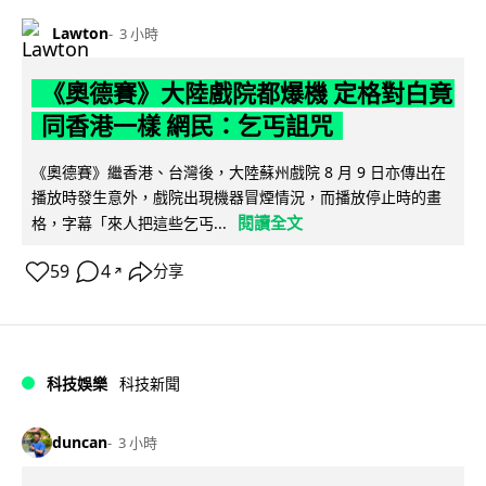
Lawton
3 小時
《奧德賽》大陸戲院都爆機 定格對白竟
同香港一樣 網民：乞丐詛咒
《奧德賽》繼香港、台灣後，大陸蘇州戲院 8 月 9 日亦傳出在
播放時發生意外，戲院出現機器冒煙情況，而播放停止時的畫
閱讀全文
格，字幕「來人把這些乞丐...
59
4
分享
↗
科技娛樂
科技新聞
duncan
3 小時