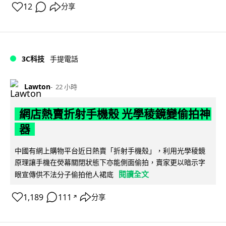
12
分享
3C科技
手提電話
Lawton
22 小時
網店熱賣折射手機殼 光學稜鏡變偷拍神
器
中國有網上購物平台近日熱賣「折射手機殼」，利用光學稜鏡
原理讓手機在熒幕關閉狀態下亦能側面偷拍，賣家更以暗示字
閱讀全文
眼宣傳供不法分子偷拍他人裙底
1,189
111
分享
↗