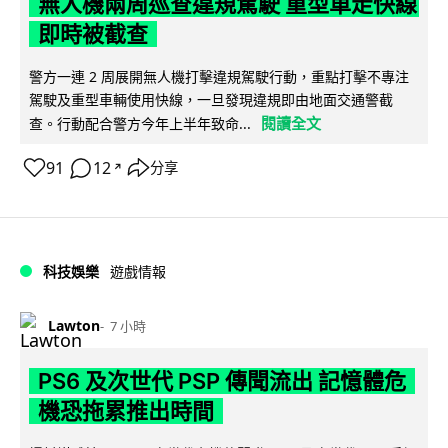
無人機兩周巡查違規駕駛 重型車走快線
即時被截查
警方一連 2 周展開無人機打擊違規駕駛行動，重點打擊不專注
駕駛及重型車輛使用快線，一旦發現違規即由地面交通警截
閱讀全文
查。行動配合警方今年上半年致命...
91
12
分享
↗
科技娛樂
遊戲情報
Lawton
7 小時
PS6 及次世代 PSP 傳聞流出 記憶體危
機恐拖累推出時間