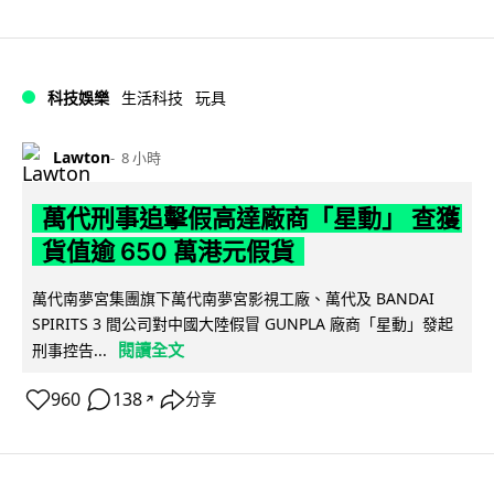
科技娛樂
生活科技
玩具
Lawton
8 小時
萬代刑事追擊假高達廠商「星動」 查獲
貨值逾 650 萬港元假貨
萬代南夢宮集團旗下萬代南夢宮影視工廠、萬代及 BANDAI
SPIRITS 3 間公司對中國大陸假冒 GUNPLA 廠商「星動」發起
閱讀全文
刑事控告...
960
138
分享
↗