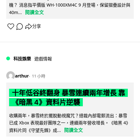
機？ 消息指平價版 WH-1000XM4C 9 月登場，保留摺疊設計與
閱讀全文
40m...
分享
科技娛樂
遊戲情報
arthur
11 小時
十年低谷終翻身 暴雪連續兩年增長 靠
《暗黑 4》資料片逆襲
收購兩年，暴雪終於擺脫動視魔咒？總裁內部電郵流出：暴雪
已成 Xbox 表現最好團隊之一，連續兩年營收增長。《暗黑 4》
閱讀全文
資料片同《守望先鋒》成...