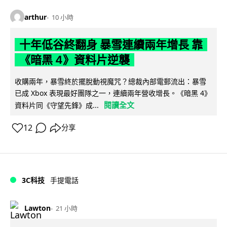
arthur
10 小時
十年低谷終翻身 暴雪連續兩年增長 靠
《暗黑 4》資料片逆襲
收購兩年，暴雪終於擺脫動視魔咒？總裁內部電郵流出：暴雪
已成 Xbox 表現最好團隊之一，連續兩年營收增長。《暗黑 4》
閱讀全文
資料片同《守望先鋒》成...
12
分享
3C科技
手提電話
Lawton
21 小時