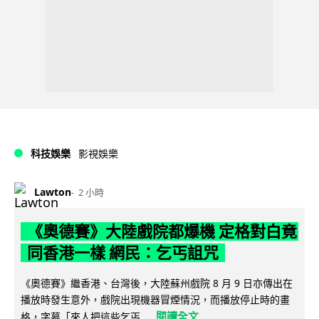
科技娛樂
影視娛樂
Lawton
2 小時
《奧德賽》大陸戲院都爆機 定格對白竟
同香港一樣 網民：乞丐詛咒
《奧德賽》繼香港、台灣後，大陸蘇州戲院 8 月 9 日亦傳出在
播放時發生意外，戲院出現機器冒煙情況，而播放停止時的畫
閱讀全文
格，字幕「來人把這些乞丐...