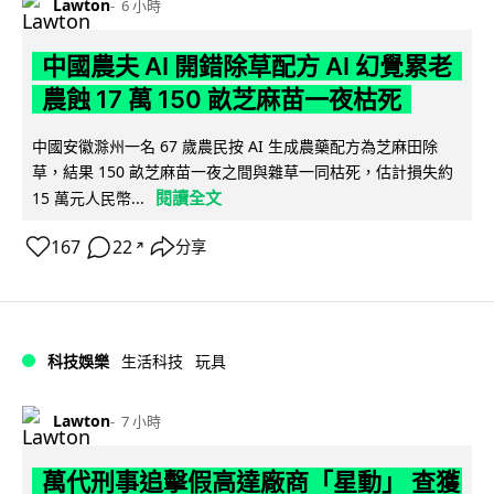
Lawton
6 小時
中國農夫 AI 開錯除草配方 AI 幻覺累老
農蝕 17 萬 150 畝芝麻苗一夜枯死
中國安徽滁州一名 67 歲農民按 AI 生成農藥配方為芝麻田除
草，結果 150 畝芝麻苗一夜之間與雜草一同枯死，估計損失約
閱讀全文
15 萬元人民幣...
167
22
分享
↗
科技娛樂
生活科技
玩具
Lawton
7 小時
萬代刑事追擊假高達廠商「星動」 查獲