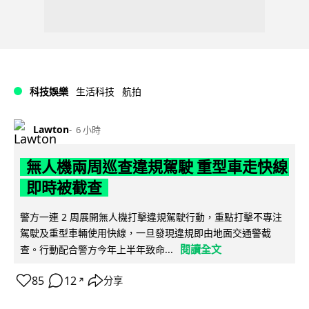
科技娛樂
生活科技
航拍
Lawton
6 小時
無人機兩周巡查違規駕駛 重型車走快線
即時被截查
警方一連 2 周展開無人機打擊違規駕駛行動，重點打擊不專注
駕駛及重型車輛使用快線，一旦發現違規即由地面交通警截
閱讀全文
查。行動配合警方今年上半年致命...
85
12
分享
↗