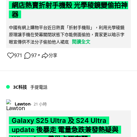
網店熱賣折射手機殼 光學稜鏡變偷拍神
器
中國有網上購物平台近日熱賣「折射手機殼」，利用光學稜鏡
原理讓手機在熒幕關閉狀態下亦能側面偷拍，賣家更以暗示字
閱讀全文
眼宣傳供不法分子偷拍他人裙底
971
97
分享
↗
3C科技
手提電話
Lawton
21 小時
Galaxy S25 Ultra 及 S24 Ultra
update 後暴走 電量急跌兼發熱疑與