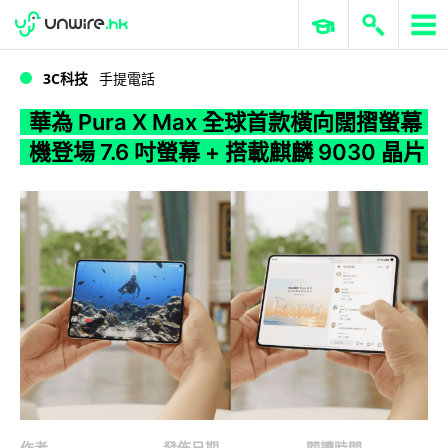
WWDC 2026
GenAI 與雲端科技專區
ERP 與商業 AI
華為 Pura X Max 全球首款橫向闊摺螢幕機登場 7.6 吋螢幕 + 搭載麒麟 9030 晶片
3C科技
手提電話
華為 Pura X Max 全球首款橫向闊摺螢幕
機登場 7.6 吋螢幕 + 搭載麒麟 9030 晶片
作者
發佈日期
閱讀時間