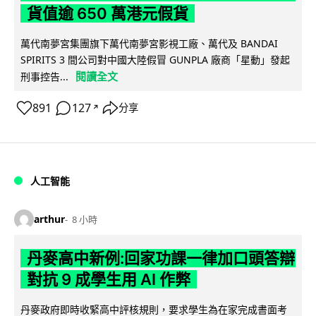
貨值逾 650 萬港元假貨
萬代南夢宮集團旗下萬代南夢宮影視工廠、萬代及 BANDAI
SPIRITS 3 間公司對中國大陸假冒 GUNPLA 廠商「星動」發起
閱讀全文
刑事控告...
891
127
分享
↗
人工智能
arthur
8 小時
丹麥高中新例:回家功課一律加口頭答辯
對抗 9 成學生用 AI 作弊
丹麥政府即時收緊高中評核規則，要求學生為在家完成書面考