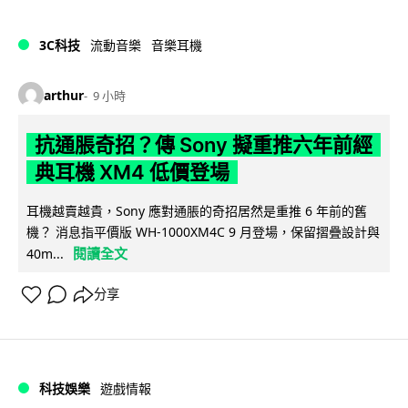
3C科技
流動音樂
音樂耳機
arthur
9 小時
抗通脹奇招？傳 Sony 擬重推六年前經
典耳機 XM4 低價登場
耳機越賣越貴，Sony 應對通脹的奇招居然是重推 6 年前的舊
機？ 消息指平價版 WH-1000XM4C 9 月登場，保留摺疊設計與
閱讀全文
40m...
分享
科技娛樂
遊戲情報