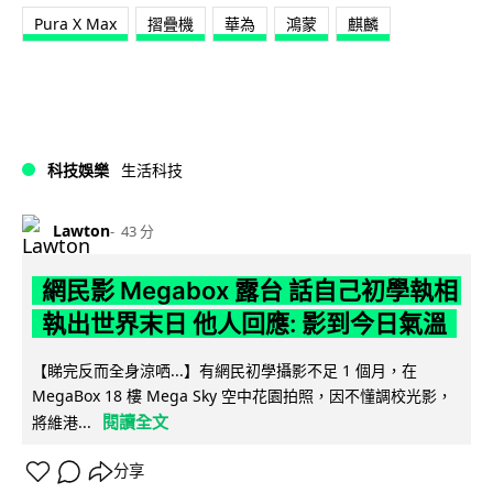
Pura X Max
摺疊機
華為
鴻蒙
麒麟
科技娛樂
生活科技
Lawton
43 分
網民影 Megabox 露台 話自己初學執相
執出世界末日 他人回應: 影到今日氣溫
【睇完反而全身涼哂...】有網民初學攝影不足 1 個月，在
MegaBox 18 樓 Mega Sky 空中花園拍照，因不懂調校光影，
閱讀全文
將維港...
分享