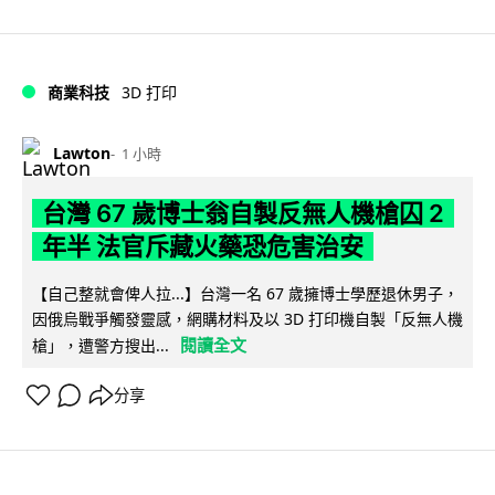
商業科技
3D 打印
Lawton
1 小時
台灣 67 歲博士翁自製反無人機槍囚 2
年半 法官斥藏火藥恐危害治安
【自己整就會俾人拉...】台灣一名 67 歲擁博士學歷退休男子，
因俄烏戰爭觸發靈感，網購材料及以 3D 打印機自製「反無人機
閱讀全文
槍」，遭警方搜出...
分享