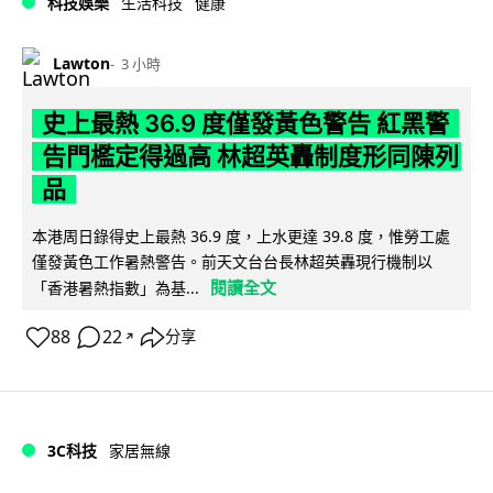
科技娛樂
生活科技
健康
Lawton
3 小時
史上最熱 36.9 度僅發黃色警告 紅黑警
告門檻定得過高 林超英轟制度形同陳列
品
本港周日錄得史上最熱 36.9 度，上水更達 39.8 度，惟勞工處
僅發黃色工作暑熱警告。前天文台台長林超英轟現行機制以
閱讀全文
「香港暑熱指數」為基...
88
22
分享
↗
3C科技
家居無線