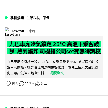
科技娛樂
生活科技
環保
Lawton
2 小時
九巴車廂冷氣鎖定 25°C 高溫下乘客鼓
譟: 熱到爆炸 司機指公司set死無得調校
九巴車廂冷氣統一設定 25°C，有乘客乘搭 60M 線期間拍片投
訴車廂悶熱，批評管理層漠視乘客感受，事件正值天文台錄得
閱讀全文
史上最高氣溫。翻查資料...
196
117
分享
↗