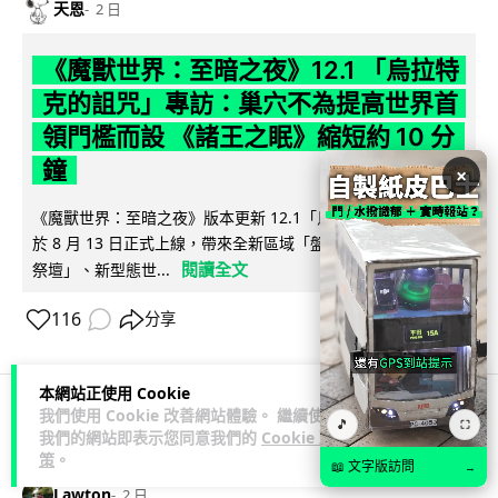
天恩
2 日
《魔獸世界：至暗之夜》12.1 「烏拉特
克的詛咒」專訪：巢穴不為提高世界首
領門檻而設 《諸王之眠》縮短約 10 分
鐘
×
《魔獸世界：至暗之夜》版本更新 12.1「烏拉特克的詛咒」將
於 8 月 13 日正式上線，帶來全新區域「盤蛇島」、地城「毒牙
閱讀全文
祭壇」、新型態世...
116
分享
本網站正使用 Cookie
我們使用 Cookie 改善網站體驗。 繼續使用
🎵
⛶
科技娛樂
遊戲情報
我們的網站即表示您同意我們的
Cookie 政
策
。
📖 文字版訪問
→
Lawton
2 日