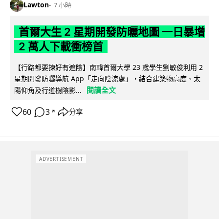
Lawton
7 小時
首爾大生 2 星期開發防曬地圖 一日暴增
2 萬人下載衝榜首
【行路都要揀好有遮陰】南韓首爾大學 23 歲學生劉敏俊利用 2
星期開發防曬導航 App「走向陰涼處」，結合建築物高度、太
閱讀全文
陽仰角及行道樹陰影...
60
3
分享
↗
ADVERTISEMENT