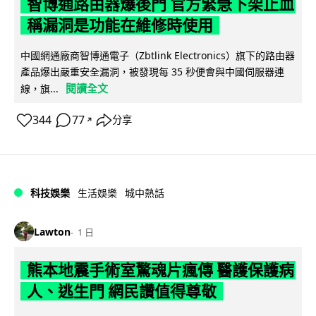
智博通路由器爆後門 官方緊急下架止血
稱漏洞是功能在維修時使用
中國網通廠商智博通電子（Zbtlink Electronics）旗下的路由器
產品爆出嚴重安全漏洞，被發現每 35 秒便會與中國伺服器連
閱讀全文
線，旗...
344
77
分享
↗
科技娛樂
生活娛樂
城中熱話
Lawton
1 日
熊本地震手術室驚魂片瘋傳 醫護保護病
人、逃生門 網民讚值得尊敬