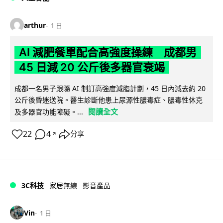
arthur
1 日
AI 減肥餐單配合高強度操練 成都男
45 日減 20 公斤後多器官衰竭
成都一名男子跟隨 AI 制訂高強度減脂計劃，45 日內減去約 20
公斤後昏迷送院。醫生診斷他患上尿源性膿毒症、膿毒性休克
閱讀全文
及多器官功能障礙。...
22
4
分享
↗
3C科技
家居無線
影音產品
Vin
1 日