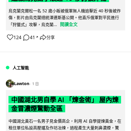
烏克蘭克爾松一名 52 歲小販被俄軍無人機追擊近 40 秒後被炸
傷，影片由烏克蘭總統澤連斯基公開。他直斥俄軍對平民進行
閱讀全文
「狩獵式」攻擊，烏克蘭...
124
41
分享
↗
人工智能
Lawton
1 日
中國湖北男自學 AI 「煉金術」 屋內煉
金冒濃煙驚動全區
中國湖北黃石一名男子見金價高企，利用 AI 自學提煉黃金，在
租住單位私設高壓爐及作坊冶煉，過程產生大量刺鼻濃煙，驚