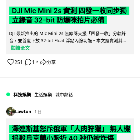
DJI Mic Mini 2s 實測 四發一收同步獨
立錄音 32-bit 防爆咪拍片必備
DJI 最新推出的 Mic Mini 2s 無線咪支援「四發一收」分軌錄
音，並首度下放 32-bit Float 浮點內錄功能。本文經實測其...
閱讀全文
251
1
分享
↗
科技娛樂
生活娛樂
城中熱話
Lawton
1 日
澤連斯基怒斥俄軍「人肉狩獵」 無人機
追殺烏克蘭小販近 40 秒仍被炸傷