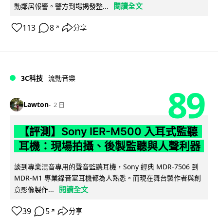
閱讀全文
動鄰居報警。警方到場揭發整...
113
8
分享
↗
3C科技
流動音樂
89
Lawton
2 日
【評測】Sony IER-M500 入耳式監聽
耳機：現場拍攝、後製監聽與人聲利器
談到專業混音專用的聲音監聽耳機，Sony 經典 MDR-7506 到
MDR-M1 專業錄音室耳機都為人熟悉。而現在舞台製作者與創
閱讀全文
意影像製作...
39
5
分享
↗