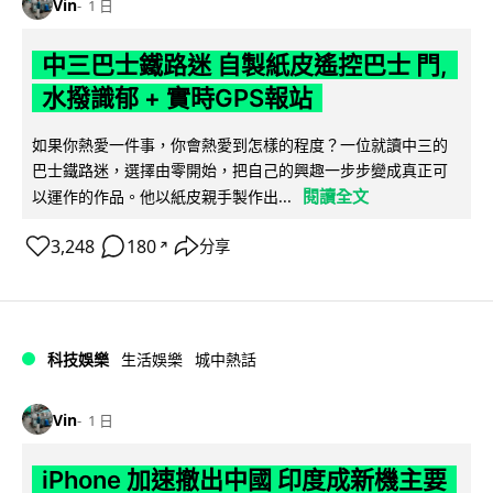
Vin
1 日
中三巴士鐵路迷 自製紙皮遙控巴士 門,
水撥識郁 + 實時GPS報站
如果你熱愛一件事，你會熱愛到怎樣的程度？一位就讀中三的
巴士鐵路迷，選擇由零開始，把自己的興趣一步步變成真正可
閱讀全文
以運作的作品。他以紙皮親手製作出...
3,248
180
分享
↗
科技娛樂
生活娛樂
城中熱話
Vin
1 日
iPhone 加速撤出中國 印度成新機主要