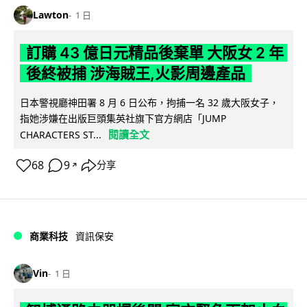
Lawton
1 日
訂購 43 億日元精品後棄單 大阪女 2 年
後終被捕 涉海賊王,火影周邊產品
日本警視廳神田署 8 月 6 日公布，拘捕一名 32 歲大阪女子，
指她涉嫌在出版巨頭集英社旗下官方網店「JUMP
閱讀全文
CHARACTERS ST...
68
9
分享
↗
商業科技
資訊保安
Vin
1 日