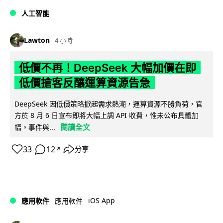
人工智能
Lawton
4 小時
低價不再！DeepSeek 大幅加價在即
低價搶客反釀運算資源告急
DeepSeek 因低價策略掀起需求熱潮，運算資源不勝負荷，官
方於 8 月 6 日宣布即將大幅上調 API 收費，惟未公布具體加
閱讀全文
幅。事件與...
33
12
分享
↗
iOS App
應用軟件
應用軟件