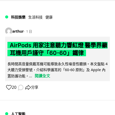
科技娛樂
生活科技
健康
arthur
1 日
AirPods 用家注意聽力響紅燈 醫學界籲
耳機用戶謹守「60-60」鐵律
長時間高音量佩戴耳機可能導致永久性噪音性聽損。本文盤點 4
大聽力受損警號，介紹科學護耳的「60-60 原則」及 Apple 內
閱讀全文
置防護功能，...
20
分享
人工智能