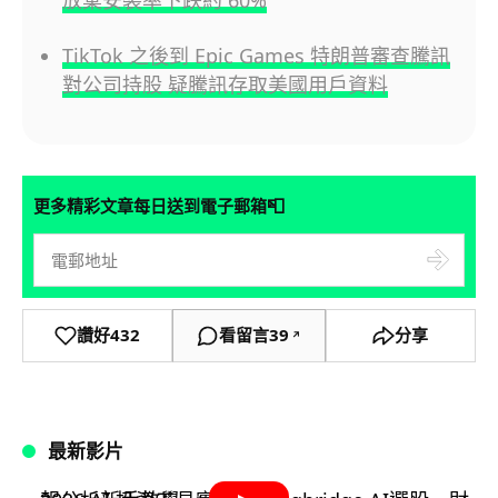
TikTok 之後到 Epic Games 特朗普審查騰訊
對公司持股 疑騰訊存取美國用戶資料
📮
更多精彩文章每日送到電子郵箱
讚好
432
看留言
39
分享
↗
最新影片