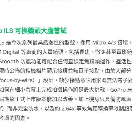
 Pro ILS 可換鏡頭大膽嘗試
Pro ILS 是今次系列最具話題性的型號，採用 Micro 4/3 
、OM Digital 等廠商的大量鏡頭，包括長焦、微距甚至電影鏡
erSmooth 防震功能可配合任何直線定焦鏡頭運作，靈活
現時公佈的相機相片顯示接環並無電子接點，由於大部分 M
ocus-by-wire）」設計，缺少接點意味用家既無法電
如何在細小螢幕上完成拍攝操作將是最大挑戰。GoPro 
遍期望正式上市版本能加以改善。加上機身只具備防風雨
roof）而非完全防水，以及約 2.64x 等效焦距轉換率限制
考慮的因素。