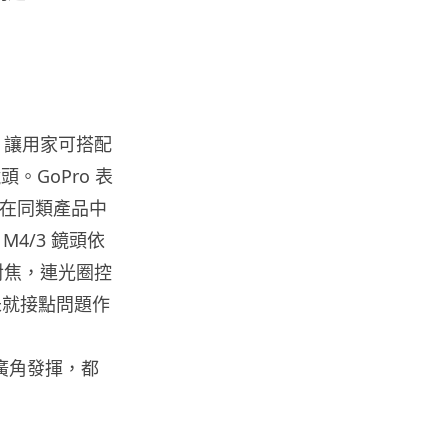
資訊保安
被命令製造「後門」 Apple 再控
告英國政府 加密後門爭議延燒...
04.08.2026
接環，讓用家可搭配
汽車科技
頭。GoPro 表
Tesla Model Y 長續航後驅版抵
性在同類產品中
港 YOHO MALL ...
04.08.2026
4/3 鏡頭依
子對焦，連光圈控
人工智能
未就接點問題作
據報中國憂美國 AI 變武器 不滿
Anthropic 拒正常存取...
04.08.2026
超廣角發揮，都
應用軟件
詐騙短訊源源不絕背後是個人資