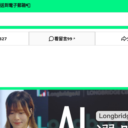
📮
送到電子郵箱
327
看留言
99
↗