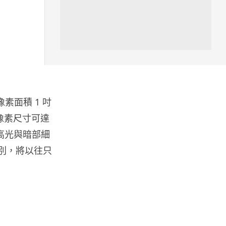
區塊鏈
Fun Coffee 咖啡騙局爆煲 咖啡
包裝虛擬貨幣投資騙局 ...
05.08.2026
智慧城市
生像素面積 1 吋
網約車條例生效 有司機暫時停工
避風頭 的士業界籲白牌 &#8...
後像素尺寸可達
05.08.2026
多高光與暗部細
識別，將以往只
人工智能
白宮拒測中國開放 AI 模型 業界
質疑安全框架選擇性執行
05.08.2026
人工智能