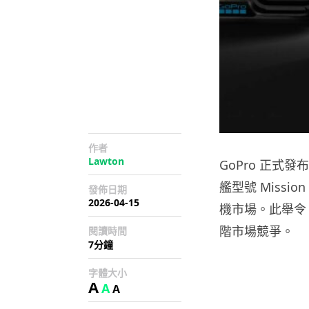
作者
Lawton
GoPro 正式發
艦型號 Missio
發佈日期
2026-04-15
機市場。此舉令
階市場競爭。
閱讀時間
7分鐘
字體大小
A
A
A