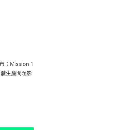
料外洩 Surfshark Antisca...
04.08.2026
汽車科技
Tesla 無預警推出兒童車 無電池
電機一樣秒殺 炒至約港幣39萬
04.08.2026
市；Mission 1
iPhone app
閃記憶體生產問題影
歐盟再發功 Apple 終答應
iPhone 跨機剪貼簿將可貼 ...
04.08.2026
攝影文化
Sony 授權鏡頭名單公佈 中國廠
平價鏡頭全數缺席 Nikon 已...
04.08.2026