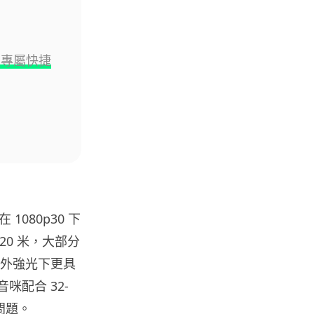
05.08.2026
內置專屬快捷
電子支付
當電子支付大行其道 屈穎妍: 商
戶只收現金 唯一可能是逃稅 ...
05.08.2026
人工智能
FBI 探員涉盜 100 萬美元加密
幣 向 ChatGPT 尋求理財及...
05.08.2026
 1080p30 下
20 米，大部分
機械人
Powerman 移動充電機械人登港
，戶外強光下更具
免鋪樁為的士小巴「送電上門」
配合 32-
05.08.2026
問題。