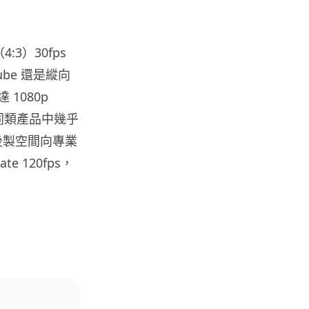
地盤偷吸煙難逃高空法眼 勞工處
出動熱感無人機 擬加 AI 人臉識
別精準...
（4:3）30fps
05.08.2026
Tube 還是縱向
 1080p
人工智能
貨運火箭 沖繩飛台灣僅需 15 分
在同類產品中幾乎
鐘 Hop Aero 將 5...
線，後製空間向專業
05.08.2026
te 120fps，
遊戲情報
有實體光碟未必代表你擁有遊戲
調查：PS5 34%、Xbox 50...
05.08.2026
人工智能
Elon Musk 稱 SpaceX Tesla 是
地球最強兩間硬件公...