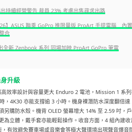
 發出持續經營警告 裁員 23% 考慮出售尋求出路
2026】ASUS 聯乘 GoPro 推限量版 ProArt 手提電腦 
整合
出全新 Zenbook 系列 同場加映 ProArt GoPro 筆電
機身升級
高效率設計與容量更大 Enduro 2 電池，Mission 1 系列在
小時，4K30 亦能支撐逾 3 小時。機身裸潛防水深度翻倍達 
另購防水殼。機背 OLED 螢幕增大 14% 至 2.59 吋
更為立體，戴手套亦能輕鬆操作。收音方面，4 組內建收音咪
音技術，有效避免賽車場或音樂會等極大聲環境出現聲音爆音