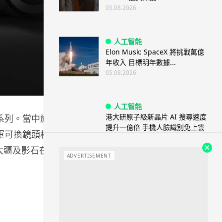
05.08.2026
人工智能
Elon Musk: SpaceX 將挑戰萬億
年收入 目標明年數據...
05.08.2026
人工智能
港大研原子級新晶片 AI 搜尋速度
O 系列。當中旗
提升一億倍 手機人臉識別免上雲
試進軍可換鏡頭相
端
05.08.2026
大疆及影石在高
ADVERTISEMENT
旅遊
中國大陸航線燃油附加費今日再
降 連續 3 個月下調
05.08.2026