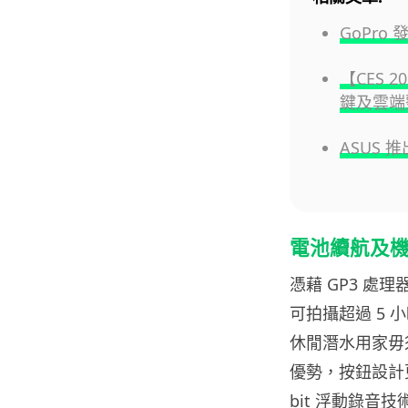
GoPro
【CES 
鍵及雲端
ASUS 推
電池續航及
憑藉 GP3 處理器
可拍攝超過 5 
休閒潛水用家毋須
優勢，按鈕設計
bit 浮動錄