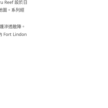
u Reef 設於日
網約車條例生效 有司機暫時停工
避風頭 的士業界籲白牌 &#8...
最巨型地圖。系列經
05.08.2026
護滲透敵陣。
人工智能
t Lindon
白宮拒測中國開放 AI 模型 業界
質疑安全框架選擇性執行
05.08.2026
人工智能
地盤偷吸煙難逃高空法眼 勞工處
出動熱感無人機 擬加 AI 人臉識
別精準...
05.08.2026
人工智能
貨運火箭 沖繩飛台灣僅需 15 分
鐘 Hop Aero 將 5...