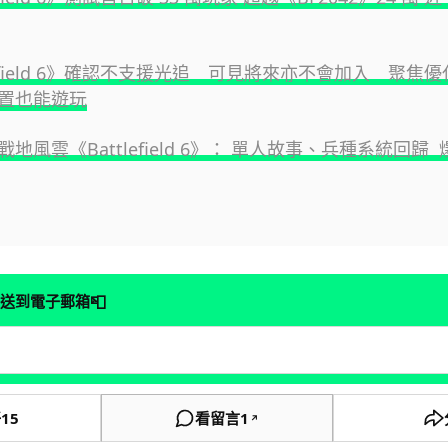
lefield 6》確認不支援光追 可見將來亦不會加入 聚焦
置也能遊玩
地風雲《Battlefield 6》： 單人故事、兵種系統回歸
📮
送到電子郵箱
好
15
看留言
1
↗