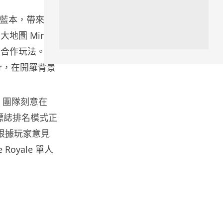
人工智能
ay 為藍本，帶來全
港大研原子級新晶片 AI 搜尋速度
地圖 Mirac
提升一億倍 手機人臉識別免上雲
端
種合作玩法。同
05.08.2026
zaar，在開羅背景
旅遊
中國大陸航線燃油附加費今日再
題。團隊刻意在
降 連續 3 個月下調
3 標誌排名模式正
05.08.2026
示會根據玩家意見
Royale 單人
區塊鏈
Fun Coffee 咖啡騙局爆煲 咖啡
包裝虛擬貨幣投資騙局 ...
05.08.2026
智慧城市