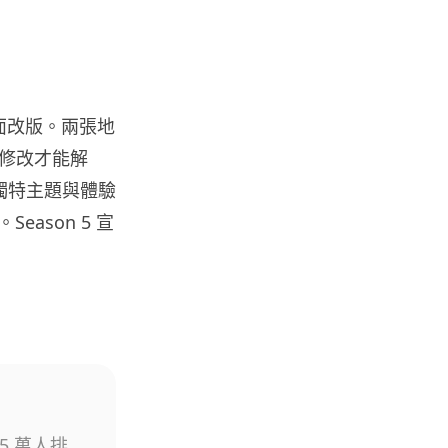
05.08.2026
遊戲情報
有實體光碟未必代表你擁有遊戲
進行全面改版。兩張地
調查：PS5 34%、Xbox 50...
05.08.2026
修改才能解
獨特主題與體驗
Season 5 宣
人工智能
Elon Musk 稱 SpaceX Tesla 是
地球最強兩間硬件公...
05.08.2026
電子支付
當電子支付大行其道 屈穎妍: 商
戶只收現金 唯一可能是逃稅 ...
05.08.2026
 5 萬人排