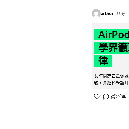
arthur
55 分
AirP
學界籲
律
長時間高音量佩戴
號，介紹科學護耳的「
分享