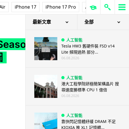
Air
iPhone 17
iPhone 17 Pro
AirPods Pro 3
Ap
地圖
最新文章
全部
人工智能
eason
Tesla HW3 舊硬件裝 FSD v14
Lite 頻現過熱 部分...
圖
06.08.2026
人工智能
港大工程學院研極簡架構晶片 搜
尋速度勝標準 CPU 1 億倍
06.08.2026
人工智能
靠快閃記憶體紓緩 DRAM 不足
KIOXIA 推 XL1 記憶體...