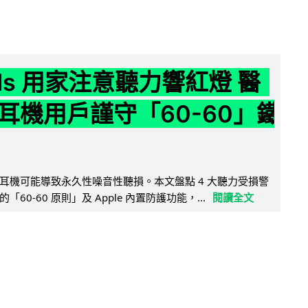
ods 用家注意聽力響紅燈 醫
耳機用戶謹守「60-60」鐵
耳機可能導致永久性噪音性聽損。本文盤點 4 大聽力受損警
60-60 原則」及 Apple 內置防護功能，...
閱讀全文