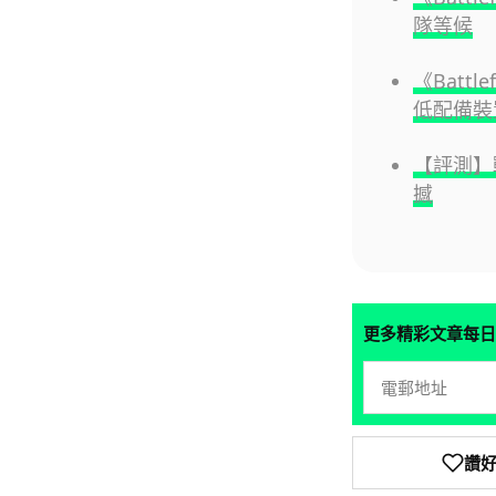
隊等候
《Batt
低配備裝
【評測】戰
撼
更多精彩文章每日
讚