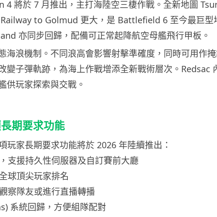
ason 4 將於 7 月推出，主打海陸空三棲作戰。全新地圖 Tsur
ilway to Golmud 更大，是 Battlefield 6 至今
 Island 亦同步回歸，配備可正常起降航空母艦飛行甲板。
態海浪機制。不同浪高會影響射擊準確度，同時可用作掩
子彈軌跡，為海上作戰增添全新戰術層次。Redsac 內 For
艦供玩家探索與交戰。
項長期要求功能
下多項玩家長期要求功能將於 2026 年陸續推出：
覽器，支援持久性伺服器及自訂賽前大廳
示全球頂尖玩家排名
，可觀察隊友或進行直播轉播
toons) 系統回歸，方便組隊配對