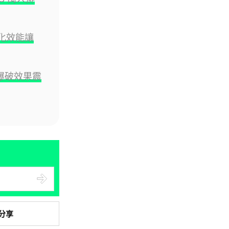
人工智能
FBI 探員涉盜 100 萬美元加密
優化效能讓
幣 向 ChatGPT 尋求理財及...
05.08.2026
 爆破效果震
機械人
Powerman 移動充電機械人登港
免鋪樁為的士小巴「送電上門」
05.08.2026
資訊保安
被命令製造「後門」 Apple 再控
告英國政府 加密後門爭議延燒...
04.08.2026
分享
汽車科技
Tesla Model Y 長續航後驅版抵