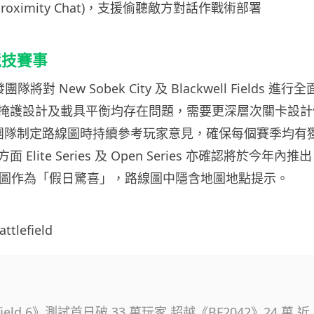
Proximity Chat)，支援偷聽敵方對話作戰術部署
競技賽事
隊將對 New Sobek City 及 Blackwell Fields 
掩護設計及載具平衡均存在問題，需要更深層次關卡設計
補充團隊制定路線圖時持續參考玩家意見，確保每個賽季均有
Elite Series 及 Open Series 亦確認將於今年內推出。
張地圖作為「假日驚喜」，路線圖中隱含地圖地點提示。
lefield
efield 6》測試首日破 33 萬玩家 超越《BF2042》24 萬 近