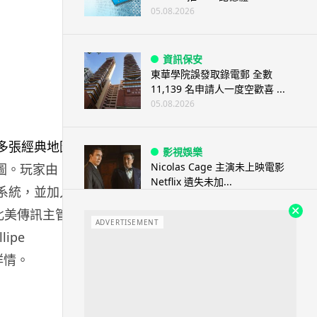
05.08.2026
資訊保安
東華學院誤發取錄電郵 全數
11,139 名申請人一度空歡喜 ...
05.08.2026
影視娛樂
Nicolas Cage 主演未上映電影
年路線圖。玩家由 5
Netflix 遺失未加...
技系統，並加入
05.08.2026
 北美傳訊主管
ADVERTISEMENT
lipe
人工智能
季詳情。
Elon Musk: SpaceX 將挑戰萬億
年收入 目標明年數據...
05.08.2026