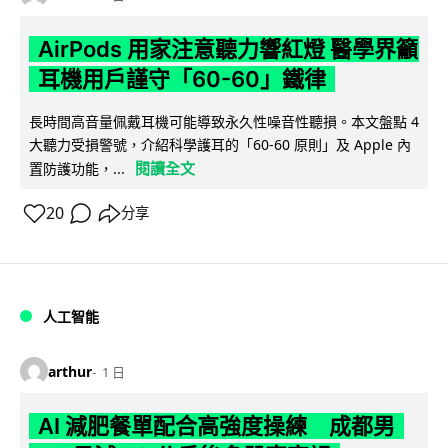
AirPods 用家注意聽力響紅燈 醫學界籲
耳機用戶謹守「60-60」鐵律
長時間高音量佩戴耳機可能導致永久性噪音性聽損。本文盤點 4
大聽力受損警號，介紹科學護耳的「60-60 原則」及 Apple 內
閱讀全文
置防護功能，...
20
分享
人工智能
arthur
1 日
AI 減肥餐單配合高強度操練 成都男