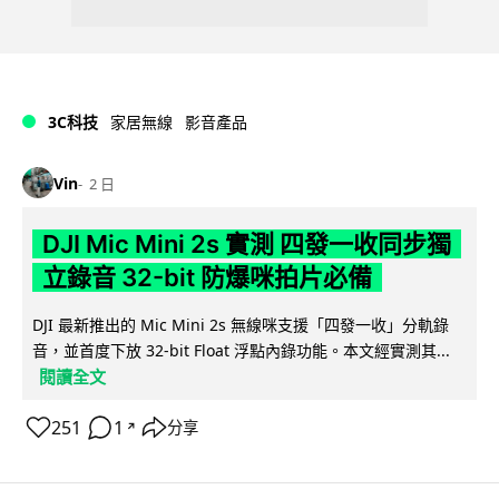
3C科技
家居無線
影音產品
Vin
2 日
DJI Mic Mini 2s 實測 四發一收同步獨
立錄音 32-bit 防爆咪拍片必備
DJI 最新推出的 Mic Mini 2s 無線咪支援「四發一收」分軌錄
音，並首度下放 32-bit Float 浮點內錄功能。本文經實測其...
閱讀全文
251
1
分享
↗