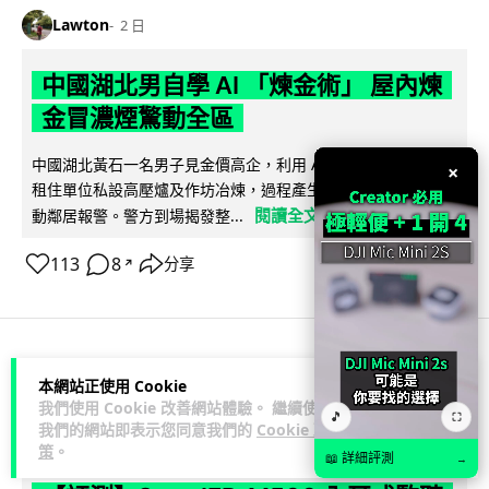
Lawton
2 日
中國湖北男自學 AI 「煉金術」 屋內煉
金冒濃煙驚動全區
中國湖北黃石一名男子見金價高企，利用 AI 自學提煉黃金，在
×
租住單位私設高壓爐及作坊冶煉，過程產生大量刺鼻濃煙，驚
閱讀全文
動鄰居報警。警方到場揭發整...
113
8
分享
↗
3C科技
流動音樂
本網站正使用 Cookie
89
我們使用 Cookie 改善網站體驗。 繼續使用
🎵
⛶
我們的網站即表示您同意我們的
Cookie 政
Lawton
2 日
策
。
📖 詳細評測
→