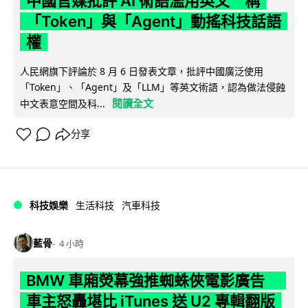
中國官媒批評 AI 術語濫用英文 稱
「Token」與「Agent」動搖科技話語
權
人民網旗下評論於 8 月 6 日發表文章，批評中國廣泛使用
「Token」、「Agent」及「LLM」等英文術語，認為做法侵蝕
閱讀全文
中文表意空間及科...
分享
科技娛樂
生活科技
汽車科技
藍骨
4 小時
BMW 車廂熒幕強推蜘蛛俠電影廣告
車主怒轟堪比 iTunes 送 U2 專輯翻版