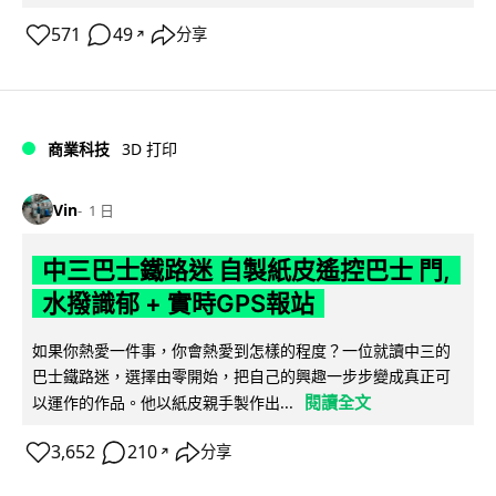
571
49
分享
↗
商業科技
3D 打印
Vin
1 日
中三巴士鐵路迷 自製紙皮遙控巴士 門,
水撥識郁 + 實時GPS報站
如果你熱愛一件事，你會熱愛到怎樣的程度？一位就讀中三的
巴士鐵路迷，選擇由零開始，把自己的興趣一步步變成真正可
閱讀全文
以運作的作品。他以紙皮親手製作出...
3,652
210
分享
↗