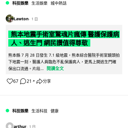
科技娛樂
生活娛樂
城中熱話
Lawton
1 日
熊本地震手術室驚魂片瘋傳 醫護保護病
人、逃生門 網民讚值得尊敬
熊本縣 7 月 28 日發生 7.1 級地震，熊本綜合醫院手術室鏡頭拍
下地震一刻，醫護人員臨危不亂保護病人，更馬上開逃生門確
閱讀全文
保出口流通。片段...
67
21
分享
↗
科技娛樂
生活科技
健康
arthur
1 日