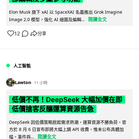
Elon Musk 旗下 xAI 以 SpaceXAI 名義推出 Grok Imagine
閱讀全文
Image 2.0 模型，強化 AI 繪圖及編輯...
12
分享
人工智能
Lawton
11 小時
低價不再！DeepSeek 大幅加價在即
低價搶客反釀運算資源告急
DeepSeek 因低價策略掀起需求熱潮，運算資源不勝負荷，官
方於 8 月 6 日宣布即將大幅上調 API 收費，惟未公布具體加
閱讀全文
幅。事件與...