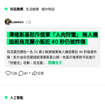
科技娛樂
生活娛樂
城中熱話
Lawton
2 日
澤連斯基怒斥俄軍「人肉狩獵」 無人機
追殺烏克蘭小販近 40 秒仍被炸傷
烏克蘭克爾松一名 52 歲小販被俄軍無人機追擊近 40 秒後被炸
傷，影片由烏克蘭總統澤連斯基公開。他直斥俄軍對平民進行
閱讀全文
「狩獵式」攻擊，烏克蘭...
126
41
分享
↗
人工智能