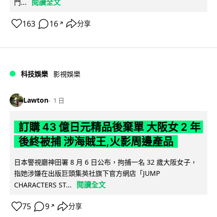
閱讀全文
門...
163
16
分享
↗
科技娛樂
影視娛樂
Lawton
1 日
訂購 43 億日元精品後棄單 大阪女 2 年
後終被捕 涉海賊王,火影周邊產品
日本警視廳神田署 8 月 6 日公布，拘捕一名 32 歲大阪女子，
指她涉嫌在出版巨頭集英社旗下官方網店「JUMP
閱讀全文
CHARACTERS ST...
75
9
分享
↗