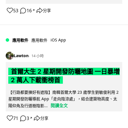
53
16
分享
↗
iOS App
應用軟件
應用軟件
Lawton
14 小時
首爾大生 2 星期開發防曬地圖 一日暴增
2 萬人下載衝榜首
【行路都要揀好有遮陰】南韓首爾大學 23 歲學生劉敏俊利用 2
星期開發防曬導航 App「走向陰涼處」，結合建築物高度、太
閱讀全文
陽仰角及行道樹陰影...
71
3
分享
↗