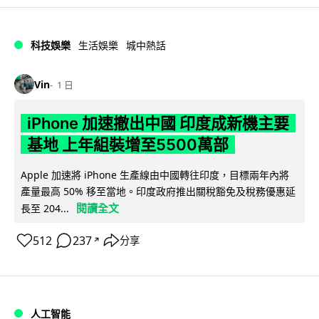
科技娛樂
生活娛樂
城中熱話
Vin
1 日
iPhone 加速撤出中國 印度成新機主要
基地 上年組裝增至5500萬部
Apple 加速將 iPhone 生產線由中國轉往印度，目標兩年內將
產量最高 50% 移至當地。印度政府推出關稅豁免及稅務優惠延
閱讀全文
長至 204...
512
237
分享
↗
人工智能