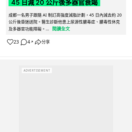
45 日減 20 公斤後多器官衰竭
成都一名男子跟隨 AI 制訂高強度減脂計劃，45 日內減去約 20
公斤後昏迷送院。醫生診斷他患上尿源性膿毒症、膿毒性休克
閱讀全文
及多器官功能障礙。...
23
4
分享
↗
ADVERTISEMENT