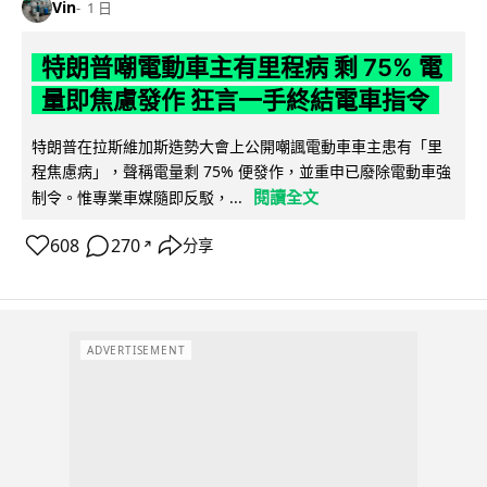
Vin
1 日
特朗普嘲電動車主有里程病 剩 75% 電
量即焦慮發作 狂言一手終結電車指令
特朗普在拉斯維加斯造勢大會上公開嘲諷電動車車主患有「里
程焦慮病」，聲稱電量剩 75% 便發作，並重申已廢除電動車強
閱讀全文
制令。惟專業車媒隨即反駁，...
608
270
分享
↗
ADVERTISEMENT