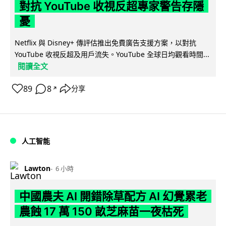
對抗 YouTube 收視反超專家警告存隱
憂
Netflix 與 Disney+ 傳評估推出免費廣告支援方案，以對抗
YouTube 收視反超及用戶流失。YouTube 全球日均觀看時間...
閱讀全文
89
8
分享
↗
人工智能
Lawton
6 小時
中國農夫 AI 開錯除草配方 AI 幻覺累老
農蝕 17 萬 150 畝芝麻苗一夜枯死