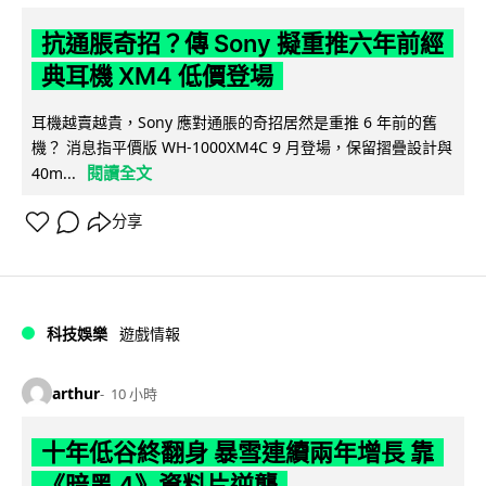
抗通脹奇招？傳 Sony 擬重推六年前經
典耳機 XM4 低價登場
耳機越賣越貴，Sony 應對通脹的奇招居然是重推 6 年前的舊
機？ 消息指平價版 WH-1000XM4C 9 月登場，保留摺疊設計與
閱讀全文
40m...
分享
科技娛樂
遊戲情報
arthur
10 小時
十年低谷終翻身 暴雪連續兩年增長 靠
《暗黑 4》資料片逆襲