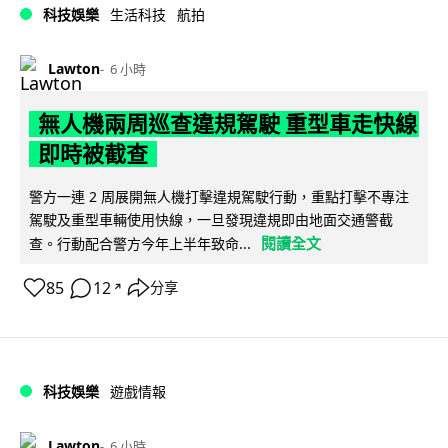
科技娛樂
生活科技
航拍
Lawton
6 小時
無人機兩周巡查違規駕駛 重型車走快線
即時被截查
警方一連 2 周展開無人機打擊違規駕駛行動，重點打擊不專注
駕駛及重型車輛使用快線，一旦發現違規即由地面交通警截
閱讀全文
查。行動配合警方今年上半年致命...
85
12
分享
↗
科技娛樂
遊戲情報
Lawton
6 小時