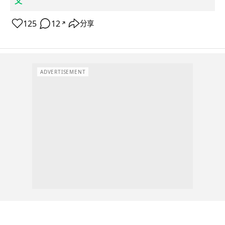
文
125
12
分享
↗
ADVERTISEMENT