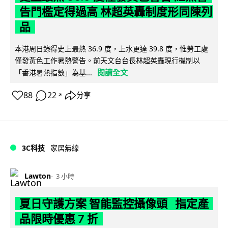
告門檻定得過高 林超英轟制度形同陳列
品
本港周日錄得史上最熱 36.9 度，上水更達 39.8 度，惟勞工處
僅發黃色工作暑熱警告。前天文台台長林超英轟現行機制以
閱讀全文
「香港暑熱指數」為基...
88
22
分享
↗
3C科技
家居無線
Lawton
3 小時
夏日守護方案 智能監控攝像頭 指定產
品限時優惠 7 折