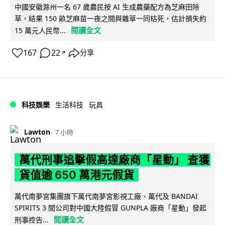
中國安徽滁州一名 67 歲農民按 AI 生成農藥配方為芝麻田除
草，結果 150 畝芝麻苗一夜之間與雜草一同枯死，估計損失約
閱讀全文
15 萬元人民幣...
167
22
分享
↗
科技娛樂
生活科技
玩具
Lawton
7 小時
萬代刑事追擊假高達廠商「星動」 查獲
貨值逾 650 萬港元假貨
萬代南夢宮集團旗下萬代南夢宮影視工廠、萬代及 BANDAI
SPIRITS 3 間公司對中國大陸假冒 GUNPLA 廠商「星動」發起
閱讀全文
刑事控告...