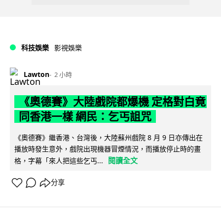
科技娛樂
影視娛樂
Lawton
2 小時
《奧德賽》大陸戲院都爆機 定格對白竟
同香港一樣 網民：乞丐詛咒
《奧德賽》繼香港、台灣後，大陸蘇州戲院 8 月 9 日亦傳出在
播放時發生意外，戲院出現機器冒煙情況，而播放停止時的畫
閱讀全文
格，字幕「來人把這些乞丐...
分享