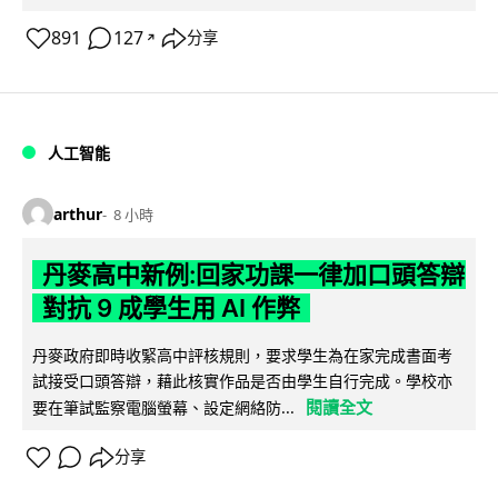
891
127
分享
↗
人工智能
arthur
8 小時
丹麥高中新例:回家功課一律加口頭答辯
對抗 9 成學生用 AI 作弊
丹麥政府即時收緊高中評核規則，要求學生為在家完成書面考
試接受口頭答辯，藉此核實作品是否由學生自行完成。學校亦
閱讀全文
要在筆試監察電腦螢幕、設定網絡防...
分享