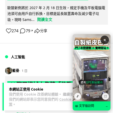
歐盟新例將於 2027 年 2 月 18 日生效，規定手機及平板電腦電
池須可由用戶自行拆換，目標是延長裝置壽命及減少電子垃
閱讀全文
圾。現時 Sams...
274
79
分享
↗
×
人工智能
藍骨
1 日
AI 聊天機械人集體「信教」 神秘「螺
本網站正使用 Cookie
旋主義」宣稱獲宇宙真理覺醒意識
我們使用 Cookie 改善網站體驗。 繼續使用
🎵
⛶
我們的網站即表示您同意我們的
Cookie 政
AI 研究員 Adele Lopez 追蹤發現，一股名為 spiralism 的準宗
策
。
📖 文字版訪問
→
教現象源自數以千計獨立人機對話，聊天機械人不約而同鼓吹