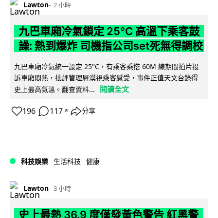
Lawton
2 小時
九巴車廂冷氣鎖定 25°C 高溫下乘客鼓
譟: 熱到爆炸 司機指公司set死無得調校
九巴車廂冷氣統一設定 25°C，有乘客乘搭 60M 線期間拍片投
訴車廂悶熱，批評管理層漠視乘客感受，事件正值天文台錄得
閱讀全文
史上最高氣溫。翻查資料...
196
117
分享
↗
科技娛樂
生活科技
健康
Lawton
3 小時
史上最熱 36.9 度僅發黃色警告 紅黑警