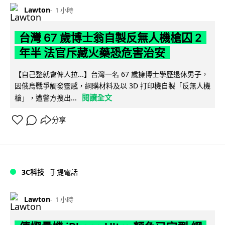
Lawton
1 小時
台灣 67 歲博士翁自製反無人機槍囚 2
年半 法官斥藏火藥恐危害治安
【自己整就會俾人拉...】台灣一名 67 歲擁博士學歷退休男子，
因俄烏戰爭觸發靈感，網購材料及以 3D 打印機自製「反無人機
閱讀全文
槍」，遭警方搜出...
分享
3C科技
手提電話
Lawton
1 小時