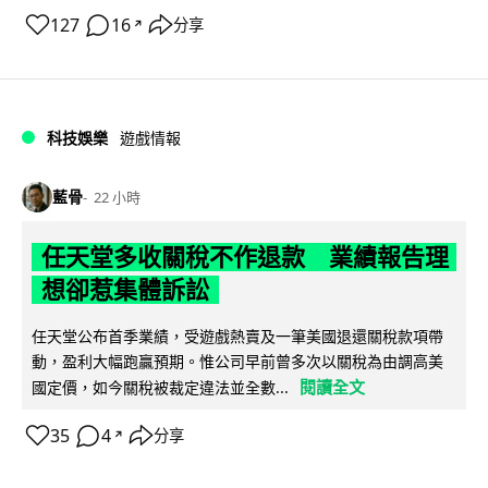
127
16
分享
↗
科技娛樂
遊戲情報
藍骨
22 小時
任天堂多收關稅不作退款 業績報告理
想卻惹集體訴訟
任天堂公布首季業績，受遊戲熱賣及一筆美國退還關稅款項帶
動，盈利大幅跑贏預期。惟公司早前曾多次以關稅為由調高美
閱讀全文
國定價，如今關稅被裁定違法並全數...
35
4
分享
↗