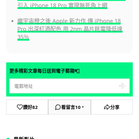
引入 iPhone 18 Pro 實現無死角上網
繼宇宙橙之後 Apple 新力作 傳 iPhone 18
Pro 出深紅酒配色 用 2nm 晶片耗電降低達
35％
📮
更多精彩文章每日送到電子郵箱
讚好
82
看留言
10
分享
↗