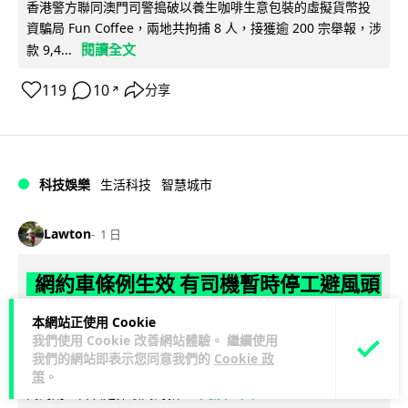
香港警方聯同澳門司警搗破以養生咖啡生意包裝的虛擬貨幣投
資騙局 Fun Coffee，兩地共拘捕 8 人，接獲逾 200 宗舉報，涉
閱讀全文
款 9,4...
119
10
分享
↗
科技娛樂
生活科技
智慧城市
Lawton
1 日
網約車條例生效 有司機暫時停工避風頭
的士業界籲白牌 "改邪歸正"
本網站正使用 Cookie
我們使用 Cookie 改善網站體驗。 繼續使用
規管網約車法例大部分條文已於 8 月 3 日生效，的士業界就期
我們的網站即表示您同意我們的
Cookie 政
望白牌車司機，能夠「改邪歸正」回流駕駛的士。新例大幅提
策
。
閱讀全文
高罰則，首次定罪最高罰款...