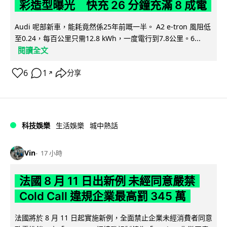
彩造型曝光 快充 26 分鐘充滿 8 成電
Audi 呢部新車，能耗竟然係25年前嘅一半。 A2 e-tron 風阻低
至0.24，每百公里只需12.8 kWh，一度電行到7.8公里。6...
閱讀全文
6
1
分享
↗
科技娛樂
生活娛樂
城中熱話
Vin
17 小時
法國 8 月 11 日出新例 未經同意嚴禁
Cold Call 違規企業最高罰 345 萬
法國將於 8 月 11 日起實施新例，全面禁止企業未經消費者同意