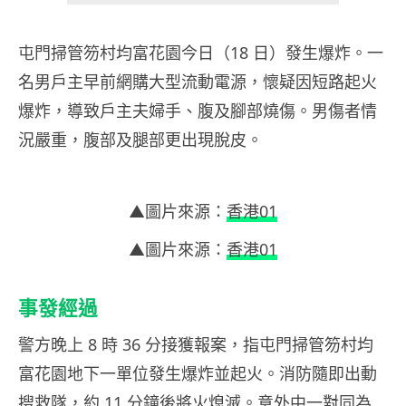
屯門掃管笏村均富花園今日（18 日）發生爆炸。一
名男戶主早前網購大型流動電源，懷疑因短路起火
爆炸，導致戶主夫婦手、腹及腳部燒傷。男傷者情
況嚴重，腹部及腿部更出現脫皮。
▲圖片來源：
香港01
▲圖片來源：
香港01
事發經過
警方晚上 8 時 36 分接獲報案，指屯門掃管笏村均
富花園地下一單位發生爆炸並起火。消防隨即出動
搜救隊，約 11 分鐘後將火熄滅。意外中一對同為