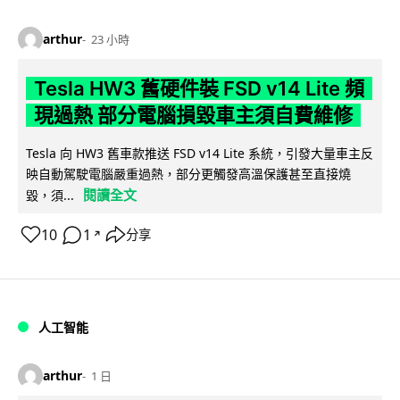
arthur
23 小時
Tesla HW3 舊硬件裝 FSD v14 Lite 頻
現過熱 部分電腦損毀車主須自費維修
Tesla 向 HW3 舊車款推送 FSD v14 Lite 系統，引發大量車主反
映自動駕駛電腦嚴重過熱，部分更觸發高溫保護甚至直接燒
閱讀全文
毀，須...
10
1
分享
↗
人工智能
arthur
1 日