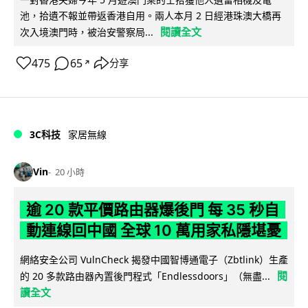
池，拾遺不報並帶返香港自用。兩人本月 2 日經港珠澳大橋再
閱讀全文
次入境澳門時，被治安警察局...
475
65
分享
↗
3C科技
家居無線
Vin
20 小時
逾 20 款平價路由器爆後門 每 35 秒自
動連線回中國 全球 10 萬用家私隱堪憂
網絡安全公司 VulnCheck 揭發中國智博通電子（Zbtlink）生產
閱
的 20 多款路由器內置後門程式「Endlessdoors」（無盡...
讀全文