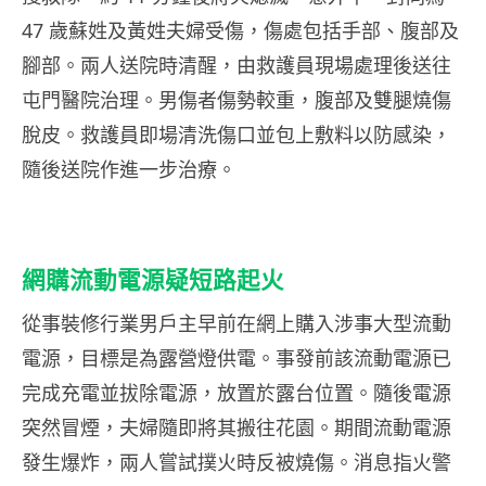
47 歲蘇姓及黃姓夫婦受傷，傷處包括手部、腹部及
腳部。兩人送院時清醒，由救護員現場處理後送往
屯門醫院治理。男傷者傷勢較重，腹部及雙腿燒傷
脫皮。救護員即場清洗傷口並包上敷料以防感染，
隨後送院作進一步治療。
網購流動電源疑短路起火
從事裝修行業男戶主早前在網上購入涉事大型流動
電源，目標是為露營燈供電。事發前該流動電源已
完成充電並拔除電源，放置於露台位置。隨後電源
突然冒煙，夫婦隨即將其搬往花園。期間流動電源
發生爆炸，兩人嘗試撲火時反被燒傷。消息指火警