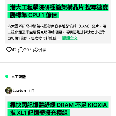
港大工程學院研極簡架構晶片 搜尋速度
勝標準 CPU 1 億倍
港大團隊研發極簡架構模擬內容尋址記憶體（CAM）晶片，用
二硫化鉬及半金屬銻克服傳輸瓶頸，漢明距離計算速度比標準
閱讀全文
CPU快1億倍，每次搜尋耗能低...
42
20
分享
↗
人工智能
Lawton
1 日
靠快閃記憶體紓緩 DRAM 不足 KIOXIA
推 XL1 記憶體擴充模組