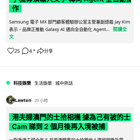
作
Samsung 電子 MX 部門顧客體驗辦公室主管兼副總裁 Jay Kim
閱讀全
表示，品牌正推動 Galaxy AI 邁向全自動化 Agent...
文
25
4
分享
↗
科技娛樂
生活娛樂
城中熱話
Lawton
20 小時
港夫婦澳門的士拾相機 據為己有被的士
Cam 睇到 2 個月後再入境被捕
一對香港夫婦今年 5 月遊澳門乘的士拾獲他人遺留相機及電