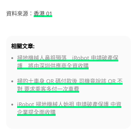
資料來源：
香港 01
相關文章:
掃地機械人鼻祖殞落 iRobot 申請破產保
護 將由深圳供應商全資收購
掃的士車身 QR 碼付款後 司機竟說該 QR 不
對 要求乘客多付一次車費
iRobot 掃地機械人始祖 申請破產保護 中資
企業提全面收購