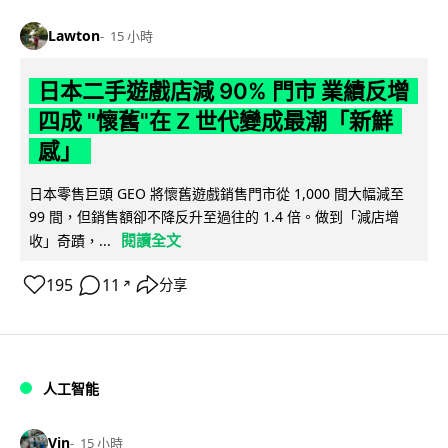
Lawton
15 小時
日本二手遊戲店減 90% 門市 業績反增
四成 "懷舊"在 Z 世代變成最潮「新鮮
感」
日本零售巨頭 GEO 將懷舊遊戲銷售門市從 1,000 間大幅減至
99 間，但銷售額卻不降反升至過往的 1.4 倍。做到「減店增
閱讀全文
收」奇蹟，...
195
11
分享
↗
人工智能
Vin
15 小時