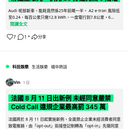
Audi 呢部新車，能耗竟然係25年前嘅一半。 A2 e-tron 風阻低
至0.24，每百公里只需12.8 kWh，一度電行到7.8公里。6...
閱讀全文
7
1
分享
↗
科技娛樂
生活娛樂
城中熱話
Vin
1 日
法國 8 月 11 日出新例 未經同意嚴禁
Cold Call 違規企業最高罰 345 萬
法國將於 8 月 11 日起實施新例，全面禁止企業未經消費者同意
致電推銷，由「opt-out」拒接登記制轉為「opt-in」先徵同意