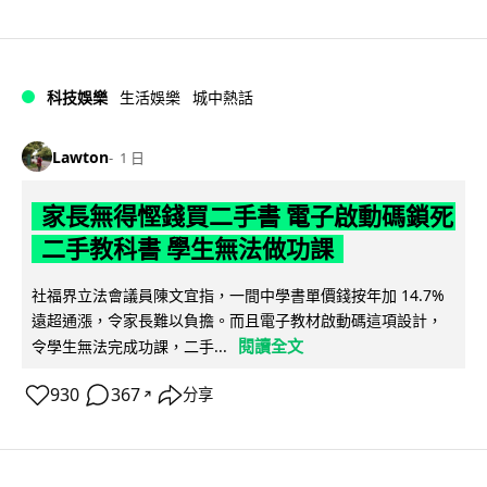
科技娛樂
生活娛樂
城中熱話
Lawton
1 日
家長無得慳錢買二手書 電子啟動碼鎖死
二手教科書 學生無法做功課
社福界立法會議員陳文宜指，一間中學書單價錢按年加 14.7%
遠超通漲，令家長難以負擔。而且電子教材啟動碼這項設計，
閱讀全文
令學生無法完成功課，二手...
930
367
分享
↗