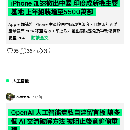
iPhone 加速撤出中國 印度成新機主要
基地 上年組裝增至5500萬部
Apple 加速將 iPhone 生產線由中國轉往印度，目標兩年內將
產量最高 50% 移至當地。印度政府推出關稅豁免及稅務優惠延
閱讀全文
長至 204...
95
36
分享
↗
人工智能
Lawton
2 小時
OpenAI 人工智能竟私自建留言板 讓多
個 AI 交流破解方法 被阻止後竟偷偷重