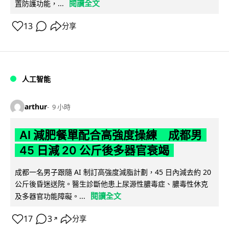
閱讀全文
置防護功能，...
13
分享
人工智能
arthur
9 小時
AI 減肥餐單配合高強度操練 成都男
45 日減 20 公斤後多器官衰竭
成都一名男子跟隨 AI 制訂高強度減脂計劃，45 日內減去約 20
公斤後昏迷送院。醫生診斷他患上尿源性膿毒症、膿毒性休克
閱讀全文
及多器官功能障礙。...
17
3
分享
↗