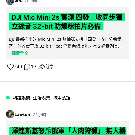
Vin
21 小時
DJI Mic Mini 2s 實測 四發一收同步獨
立錄音 32-bit 防爆咪拍片必備
DJI 最新推出的 Mic Mini 2s 無線咪支援「四發一收」分軌錄
音，並首度下放 32-bit Float 浮點內錄功能。本文經實測其...
閱讀全文
249
1
分享
↗
科技娛樂
生活娛樂
城中熱話
Lawton
22 小時
澤連斯基怒斥俄軍「人肉狩獵」 無人機