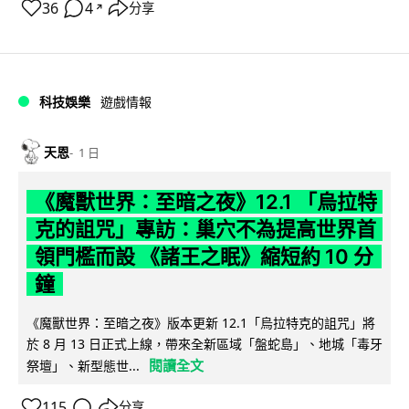
36
4
分享
↗
科技娛樂
遊戲情報
天恩
1 日
《魔獸世界：至暗之夜》12.1 「烏拉特
克的詛咒」專訪：巢穴不為提高世界首
領門檻而設 《諸王之眠》縮短約 10 分
鐘
《魔獸世界：至暗之夜》版本更新 12.1「烏拉特克的詛咒」將
於 8 月 13 日正式上線，帶來全新區域「盤蛇島」、地城「毒牙
閱讀全文
祭壇」、新型態世...
115
分享