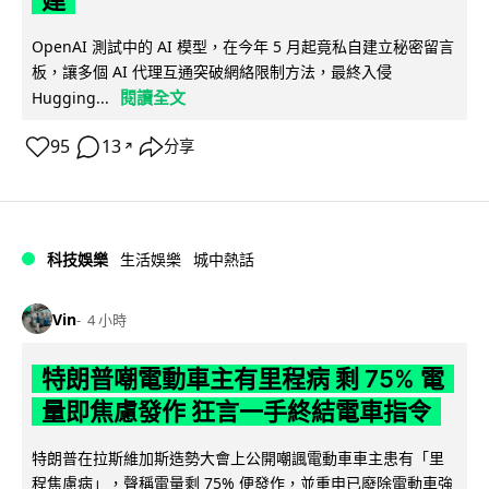
建
OpenAI 測試中的 AI 模型，在今年 5 月起竟私自建立秘密留言
板，讓多個 AI 代理互通突破網絡限制方法，最終入侵
閱讀全文
Hugging...
95
13
分享
↗
科技娛樂
生活娛樂
城中熱話
Vin
4 小時
特朗普嘲電動車主有里程病 剩 75% 電
量即焦慮發作 狂言一手終結電車指令
特朗普在拉斯維加斯造勢大會上公開嘲諷電動車車主患有「里
程焦慮病」，聲稱電量剩 75% 便發作，並重申已廢除電動車強