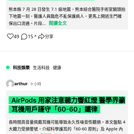
熊本縣 7 月 28 日發生 7.1 級地震，熊本綜合醫院手術室鏡頭拍
下地震一刻，醫護人員臨危不亂保護病人，更馬上開逃生門確
閱讀全文
保出口流通。片段...
49
15
分享
↗
科技娛樂
生活科技
健康
arthur
9 小時
AirPods 用家注意聽力響紅燈 醫學界籲
耳機用戶謹守「60-60」鐵律
長時間高音量佩戴耳機可能導致永久性噪音性聽損。本文盤點 4
大聽力受損警號，介紹科學護耳的「60-60 原則」及 Apple 內