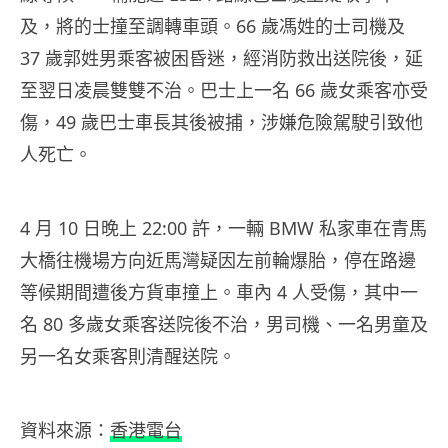
及，將的士撞至調轉車頭。66 歲馮姓的士司機及
37 歲郭姓男乘客被困昏迷，經消防救出送院後，延
至翌日凌晨雙雙不治。巴士上一名 66 歲女乘客亦受
傷，49 歲巴士車長其後被捕，涉嫌危險駕駛引致他
人死亡。
4 月 10 日晚上 22:00 許，一輛 BMW 私家車在青馬
大橋往機場方向近馬灣疑因左前輪爆胎，停在路邊
等候期間遭後方貨車撞上。車內 4 人受傷，其中一
名 80 多歲女乘客送院後不治，男司機、一名男童及
另一名女乘客則清醒送院。
資料來源：
香港電台