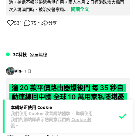
池，拾遺不報並帶返香港自用。兩人本月 2 日經港珠澳大橋再
閱讀全文
次入境澳門時，被治安警察局...
531
75
分享
↗
3C科技
家居無線
Vin
1 日
逾 20 款平價路由器爆後門 每 35 秒自
動連線回中國 全球 10 萬用家私隱堪憂
本網站正使用 Cookie
網絡安全公司 VulnCheck 揭發中國智博通電子（Zbtlink）生產
我們使用 Cookie 改善網站體驗。 繼續使用
閱
的 20 多款路由器內置後門程式「Endlessdoors」（無盡...
我們的網站即表示您同意我們的
Cookie 政
讀全文
策
。