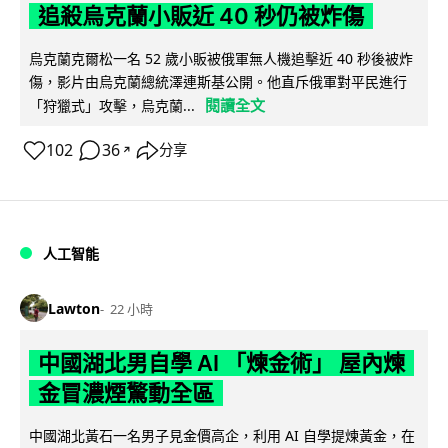
追殺烏克蘭小販近 40 秒仍被炸傷
烏克蘭克爾松一名 52 歲小販被俄軍無人機追擊近 40 秒後被炸
傷，影片由烏克蘭總統澤連斯基公開。他直斥俄軍對平民進行
閱讀全文
「狩獵式」攻擊，烏克蘭...
102
36
分享
↗
人工智能
Lawton
22 小時
中國湖北男自學 AI 「煉金術」 屋內煉
金冒濃煙驚動全區
中國湖北黃石一名男子見金價高企，利用 AI 自學提煉黃金，在