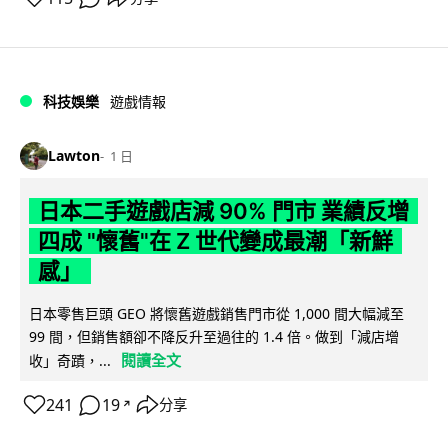
科技娛樂
遊戲情報
Lawton
1 日
日本二手遊戲店減 90% 門市 業績反增
四成 "懷舊"在 Z 世代變成最潮「新鮮
感」
日本零售巨頭 GEO 將懷舊遊戲銷售門市從 1,000 間大幅減至
99 間，但銷售額卻不降反升至過往的 1.4 倍。做到「減店增
閱讀全文
收」奇蹟，...
241
19
分享
↗