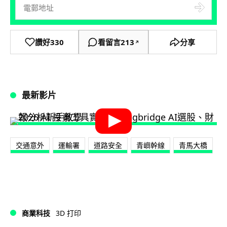
讚好
330
看留言
213
分享
↗
最新影片
交通意外
運輸署
道路安全
青嶼幹線
青馬大橋
商業科技
3D 打印