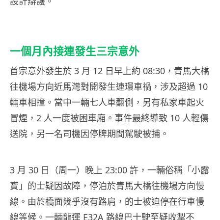
設計辯護。
一個月內接連發生三宗意外
首宗意外發生於 3 月 12 日早上約 08:30，青馬大橋
往機場方向近馬灣對開發生連環車禍，涉及超過 10
輛車相撞。當中一輛七人車翻側，另有私家車起火
冒煙，2 人一度被困車廂。事件最終導致 10 人輕傷
送院，另一名司機因停牌期間駕駛被捕。
3 月 30 日（周一）晚上 23:00 許，一輛俗稱「小露
寶」的士疑因故障，停泊於青馬大橋往機場方向慢
線。由於橋面幾乎沒有路肩，的士被迫停在行車慢
線等候。一輛龍運 E32A 路線巴士駛至疑收掣不