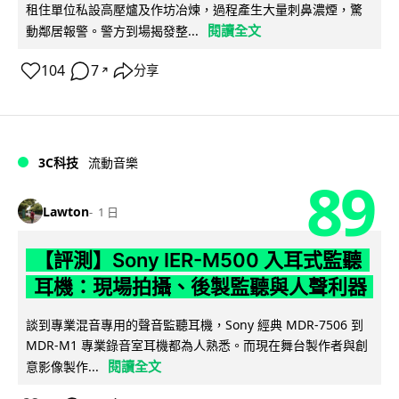
租住單位私設高壓爐及作坊冶煉，過程產生大量刺鼻濃煙，驚
閱讀全文
動鄰居報警。警方到場揭發整...
104
7
分享
↗
3C科技
流動音樂
89
Lawton
1 日
【評測】Sony IER-M500 入耳式監聽
耳機：現場拍攝、後製監聽與人聲利器
談到專業混音專用的聲音監聽耳機，Sony 經典 MDR-7506 到
MDR-M1 專業錄音室耳機都為人熟悉。而現在舞台製作者與創
閱讀全文
意影像製作...