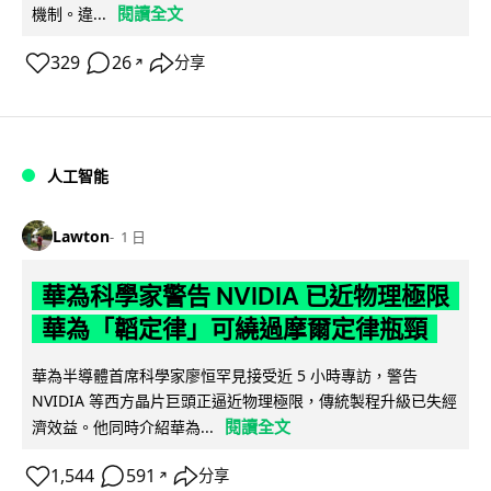
閱讀全文
機制。違...
329
26
分享
↗
人工智能
Lawton
1 日
華為科學家警告 NVIDIA 已近物理極限
華為「韜定律」可繞過摩爾定律瓶頸
華為半導體首席科學家廖恒罕見接受近 5 小時專訪，警告
NVIDIA 等西方晶片巨頭正逼近物理極限，傳統製程升級已失經
閱讀全文
濟效益。他同時介紹華為...
1,544
591
分享
↗