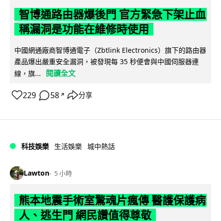
智博通路由器爆後門 官方緊急下架止血
稱漏洞是功能在維修時使用
中國網通廠商智博通電子（Zbtlink Electronics）旗下的路由器
產品爆出嚴重安全漏洞，被發現每 35 秒便會與中國伺服器連
閱讀全文
線，旗...
229
58
分享
↗
科技娛樂
生活娛樂
城中熱話
Lawton
5 小時
熊本地震手術室驚魂片瘋傳 醫護保護病
人、逃生門 網民讚值得尊敬