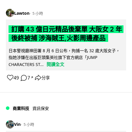
Lawton
5 小時
訂購 43 億日元精品後棄單 大阪女 2 年
後終被捕 涉海賊王,火影周邊產品
日本警視廳神田署 8 月 6 日公布，拘捕一名 32 歲大阪女子，
指她涉嫌在出版巨頭集英社旗下官方網店「JUMP
閱讀全文
CHARACTERS ST...
49
7
分享
↗
商業科技
資訊保安
Vin
5 小時