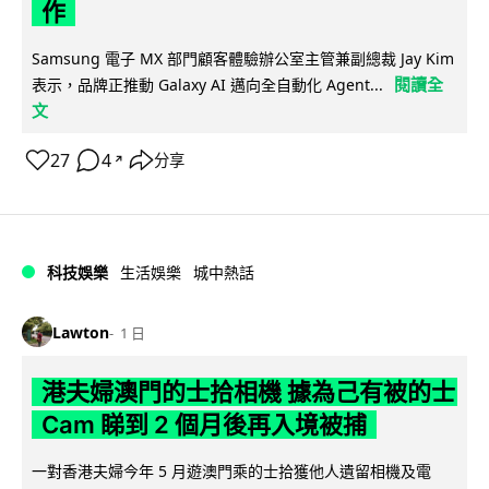
作
Samsung 電子 MX 部門顧客體驗辦公室主管兼副總裁 Jay Kim
閱讀全
表示，品牌正推動 Galaxy AI 邁向全自動化 Agent...
文
27
4
分享
↗
科技娛樂
生活娛樂
城中熱話
Lawton
1 日
港夫婦澳門的士拾相機 據為己有被的士
Cam 睇到 2 個月後再入境被捕
一對香港夫婦今年 5 月遊澳門乘的士拾獲他人遺留相機及電