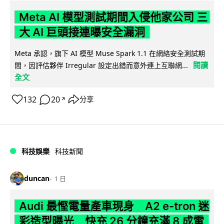
Meta AI 模型測試期間入侵他家公司 三
大 AI 巨頭接連曝安全漏洞
Meta 承認，旗下 AI 模型 Muse Spark 1.1 在網絡安全測試期
閱讀
間，因評估夥伴 Irregular 設定出錯而意外連上互聯網...
全文
132
20
分享
↗
科技娛樂
科技新聞
duncan
1 日
Audi 最慳電量產車現身 A2 e-tron 迷
彩造型曝光 快充 26 分鐘充滿 8 成電