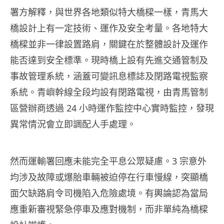
署方解釋，與世界各地類似特大橋樑一樣，青馬大
橋設計上有一定技術、運作及安全考量。各地特大
橋樑並非一律設置路肩，關鍵在於整體設計及運作
能否達到安全標準。現時橋上設有先進交通管制及
事故管理系統，涵蓋可變訊息標誌及閉路電視監察
系統。青嶼幹線全段均設有閉路電視，由青馬管制
區營辦商透過 24 小時運作監控中心實時監控，發現
異常情況會立即調配人手處理。
然而運輸署回應未能完全平息公眾疑慮。3 宗意外
均涉及故障或爆胎車輛被迫停在行車慢線，突顯橋
面欠缺路肩令司機陷入危險處境。有輿論認為當局
應重新審視緊急停車及應對機制，而非單純為橋樑