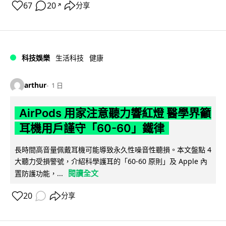
67
20
分享
↗
科技娛樂
生活科技
健康
arthur
1 日
AirPods 用家注意聽力響紅燈 醫學界籲
耳機用戶謹守「60-60」鐵律
長時間高音量佩戴耳機可能導致永久性噪音性聽損。本文盤點 4
大聽力受損警號，介紹科學護耳的「60-60 原則」及 Apple 內
閱讀全文
置防護功能，...
20
分享