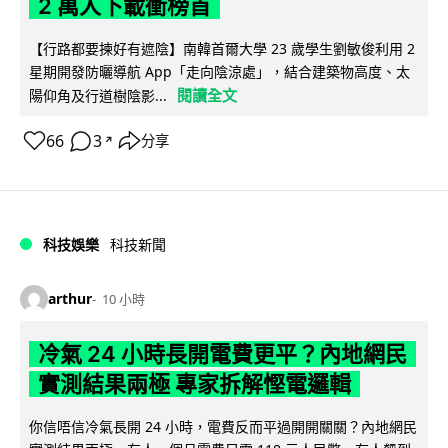
2 萬人下載衝榜首
【行路都要揀好有遮陰】南韓首爾大學 23 歲學生劉敏俊利用 2
星期開發防曬導航 App「走向陰涼處」，結合建築物高度、太
閱讀全文
陽仰角及行道樹陰影...
66
3
分享
↗
科技娛樂
科技新聞
arthur
10 小時
冷氣 24 小時長開電費更平？內地網民
實測結果兩極 專家拆解慳電邏輯
你信唔信冷氣長開 24 小時，電費反而平過開開關關？內地網民