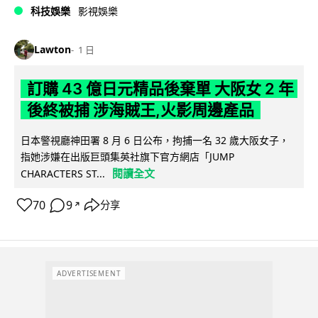
科技娛樂
影視娛樂
Lawton
1 日
訂購 43 億日元精品後棄單 大阪女 2 年
後終被捕 涉海賊王,火影周邊產品
日本警視廳神田署 8 月 6 日公布，拘捕一名 32 歲大阪女子，
指她涉嫌在出版巨頭集英社旗下官方網店「JUMP
閱讀全文
CHARACTERS ST...
70
9
分享
↗
ADVERTISEMENT