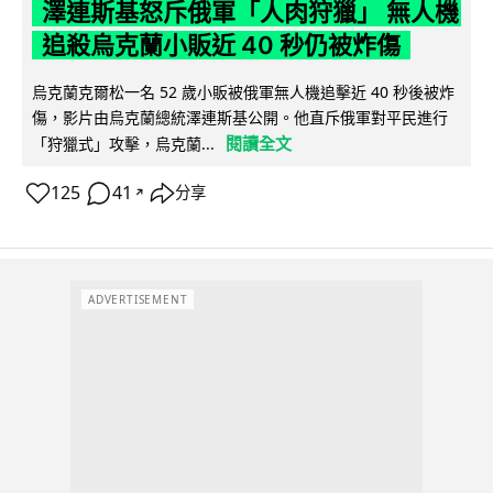
澤連斯基怒斥俄軍「人肉狩獵」 無人機
追殺烏克蘭小販近 40 秒仍被炸傷
烏克蘭克爾松一名 52 歲小販被俄軍無人機追擊近 40 秒後被炸
傷，影片由烏克蘭總統澤連斯基公開。他直斥俄軍對平民進行
閱讀全文
「狩獵式」攻擊，烏克蘭...
125
41
分享
↗
ADVERTISEMENT