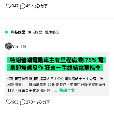
347
45
分享
↗
科技娛樂
生活娛樂
城中熱話
Vin
1 日
特朗普嘲電動車主有里程病 剩 75% 電
量即焦慮發作 狂言一手終結電車指令
特朗普在拉斯維加斯造勢大會上公開嘲諷電動車車主患有「里
程焦慮病」，聲稱電量剩 75% 便發作，並重申已廢除電動車強
閱讀全文
制令。惟專業車媒隨即反駁，...
603
270
分享
↗