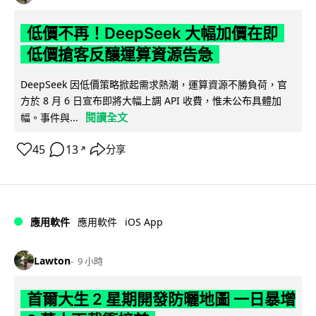
低價不再！DeepSeek 大幅加價在即
低價搶客反釀運算資源告急
DeepSeek 因低價策略掀起需求熱潮，運算資源不勝負荷，官
方於 8 月 6 日宣布即將大幅上調 API 收費，惟未公布具體加
閱讀全文
幅。事件與...
45
13
分享
↗
iOS App
應用軟件
應用軟件
Lawton
9 小時
首爾大生 2 星期開發防曬地圖 一日暴增