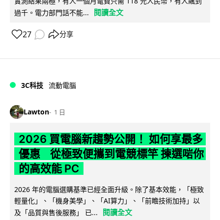
實測結果兩極，有人一個月電費只需 118 元人民幣，有人飆到
閱讀全文
過千。電力部門話不能...
27
分享
3C科技
流動電腦
Lawton
1 日
2026 買電腦新趨勢公開！ 如何享最多
優惠 從極致便攜到電競標竿 揀選啱你
的高效能 PC
2026 年的電腦選購基準已經全面升級。除了基本效能，「極致
輕量化」、「機身美學」、「AI算力」、「前瞻技術加持」以
閱讀全文
及「品質與售後服務」 已...