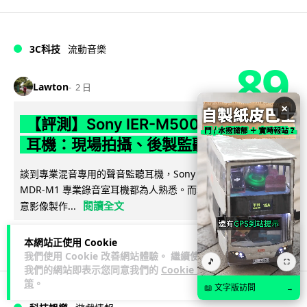
3C科技
流動音樂
89
Lawton
2 日
×
【評測】Sony IER-M500 入耳式監聽
耳機：現場拍攝、後製監聽與人聲利器
談到專業混音專用的聲音監聽耳機，Sony 經典 MDR-7506 到
MDR-M1 專業錄音室耳機都為人熟悉。而現在舞台製作者與創
閱讀全文
意影像製作...
39
5
分享
↗
本網站正使用 Cookie
我們使用 Cookie 改善網站體驗。 繼續使用
🎵
⛶
我們的網站即表示您同意我們的
Cookie 政
策
。
📖 文字版訪問
→