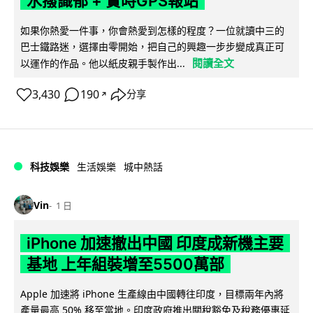
水撥識郁 + 實時GPS報站
如果你熱愛一件事，你會熱愛到怎樣的程度？一位就讀中三的
巴士鐵路迷，選擇由零開始，把自己的興趣一步步變成真正可
閱讀全文
以運作的作品。他以紙皮親手製作出...
3,430
190
分享
↗
科技娛樂
生活娛樂
城中熱話
Vin
1 日
iPhone 加速撤出中國 印度成新機主要
基地 上年組裝增至5500萬部
Apple 加速將 iPhone 生產線由中國轉往印度，目標兩年內將
產量最高 50% 移至當地。印度政府推出關稅豁免及稅務優惠延