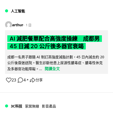
人工智能
arthur
1 日
AI 減肥餐單配合高強度操練 成都男
45 日減 20 公斤後多器官衰竭
成都一名男子跟隨 AI 制訂高強度減脂計劃，45 日內減去約 20
公斤後昏迷送院。醫生診斷他患上尿源性膿毒症、膿毒性休克
閱讀全文
及多器官功能障礙。...
23
4
分享
↗
3C科技
家居無線
影音產品