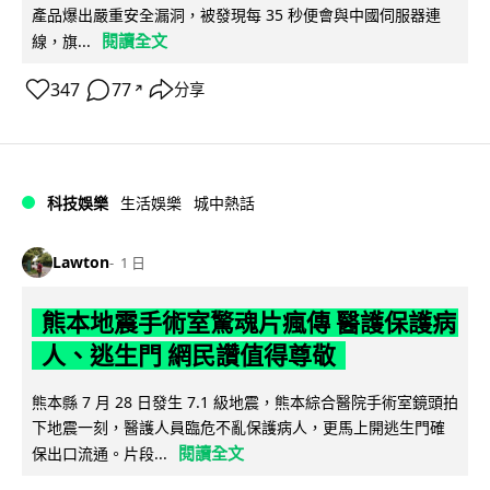
產品爆出嚴重安全漏洞，被發現每 35 秒便會與中國伺服器連
閱讀全文
線，旗...
347
77
分享
↗
科技娛樂
生活娛樂
城中熱話
Lawton
1 日
熊本地震手術室驚魂片瘋傳 醫護保護病
人、逃生門 網民讚值得尊敬
熊本縣 7 月 28 日發生 7.1 級地震，熊本綜合醫院手術室鏡頭拍
下地震一刻，醫護人員臨危不亂保護病人，更馬上開逃生門確
閱讀全文
保出口流通。片段...