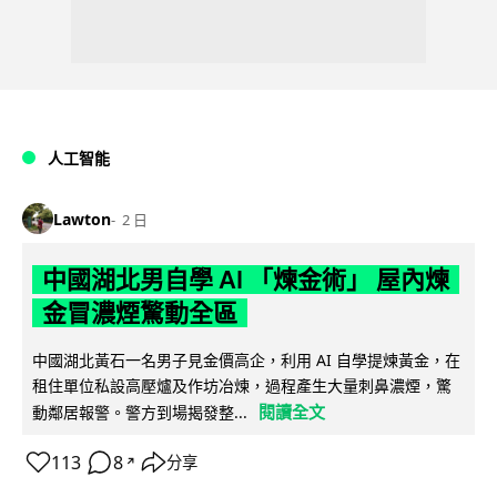
人工智能
Lawton
2 日
中國湖北男自學 AI 「煉金術」 屋內煉
金冒濃煙驚動全區
中國湖北黃石一名男子見金價高企，利用 AI 自學提煉黃金，在
租住單位私設高壓爐及作坊冶煉，過程產生大量刺鼻濃煙，驚
閱讀全文
動鄰居報警。警方到場揭發整...
113
8
分享
↗