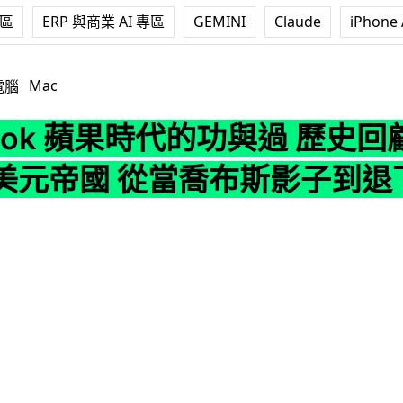
專區
ERP 與商業 AI 專區
GEMINI
Claude
iPhone 
蘋果時代的功與過 歷史回顧：引領四兆美元帝國 從當喬布斯影子到退
Mac
電腦
Cook 蘋果時代的功與過 歷史
美元帝國 從當喬布斯影子到退