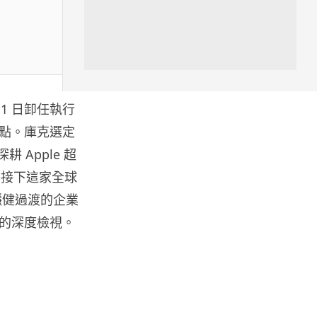
06.08.2026
遊戲情報
《魔獸世界：至暗之夜》12.1
「烏拉特克的詛咒」專訪：巢穴
不為提高世...
月 1 日卸任執行
06.08.2026
點。庫克選定
 Apple 超
遊戲情報
將，將接下這家全球
日本二手遊戲店減 90% 門市 業
穩健過渡的企業
績反增四成 “懷...
06.08.2026
的深度檢視。
人工智能
Meta AI 模型測試期間入侵他家
公司 三大 AI 巨頭接連曝安全
漏...