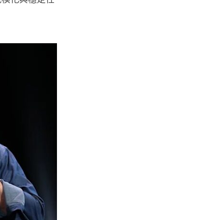
城中熱話
港夫婦澳門的士拾相機 據為己有
被的士 Cam 睇到 2 個月後再...
06.08.2026
家居無線
逾 20 款平價路由器爆後門 每 35
秒自動連線回中國 全球 10 ...
06.08.2026
人工智能
Tesla HW3 舊硬件裝 FSD v14
Lite 頻現過熱 部分...
06.08.2026
人工智能
港大工程學院研極簡架構晶片 搜
尋速度勝標準 CPU 1 億倍