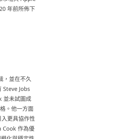
20 年前所佈下
城中熱話
家長無得慳錢買二手書 電子啟動
碼鎖死二手教科書 學生無法做功
課
06.08.2026
遊戲情報
PlayStation 確認停產實體光碟
包裝印出重要通告 2...
06.08.2026
政總裁，並在不久
eve Jobs
k 並未試圖成
人工智能
Samsung 展示 Galaxy AI 新方
風格。他一方面
向 未來手機毋須輸入文字...
上引入更具協作性
06.08.2026
Cook 作為優
規模化與穩定性