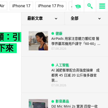
Air
iPhone 17
iPhone 17 Pro
AirPods Pro 3
Ap
下來
最新文章
全部
健康
回顧：引
AirPods 用家注意聽力響紅燈 醫
學界籲耳機用戶謹守「60-60」...
下來
07.08.2026
人工智能
AI 減肥餐單配合高強度操練 成
都男 45 日減 20 公斤後多器官
衰...
07.08.2026
影音產品
DJI Mic Mini 2s 實測 四發一收