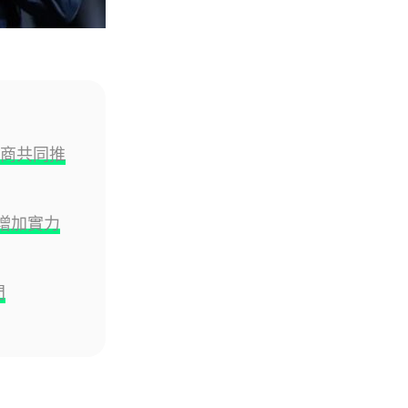
06.08.2026
人工智能
靠快閃記憶體紓緩 DRAM 不足
KIOXIA 推 XL1 記憶體...
05.08.2026
訊商共同推
資訊保安
東華學院誤發取錄電郵 全數
數增加實力
11,139 名申請人一度空歡喜 ...
05.08.2026
門
影視娛樂
Nicolas Cage 主演未上映電影
Netflix 遺失未加...
05.08.2026