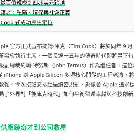
：從百億規模到四兆美元跨越
守護者：私隱、環保與社會正義
 Cook 式成功歷史定位
Apple 官方正式宣布提姆·庫克（Tim Cook）將於同年 9 
董事會執行主席，一個長達十五年的傳奇時代即將畫下句
總裁約翰·特努斯（John Ternus）作為繼任者，這位深耕
 iPhone 到 Apple Silicon 多項核心開發的工程老
教鞭。今次接班安排經過縝密規劃，象徵著 Apple 追求
動了外界對「後庫克時代」如何平衡營運卓越與科技創新
從供應鏈奇才到公司救星