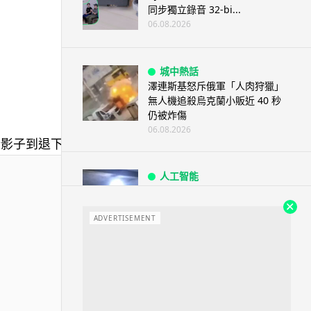
同步獨立錄音 32-bi...
06.08.2026
城中熱話
澤連斯基怒斥俄軍「人肉狩獵」
無人機追殺烏克蘭小販近 40 秒
仍被炸傷
06.08.2026
人工智能
中國湖北男自學 AI 「煉金術」
屋內煉金冒濃煙驚動全區
ADVERTISEMENT
06.08.2026
流動音樂
【評測】Sony IER-M500 入耳式
監聽耳機：現場拍攝、後製監
聽...