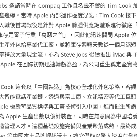
e Jobs 邀請當時在 Compaq 工作且名聲不響的 Tim Cook 
邊緣。當時 Apple 內部運作極度混亂，Tim Cook 
入職後首場戰役是針對 Apple 臃腫供應鏈體系進行徹底
 深知庫存是電子行業「萬惡之首」，因此他迅速關閉 Apple
生產外包給專業代工廠，並將庫存週轉天數從一個月縮短
放大量現金流，亦為 Steve Jobs 後續推出 iMac 與 i
 Apple 在回歸初期迅速轉虧為盈，為公司重生奠定堅實
m Cook 這套以「中國製造」為核心全球化外包策略，客
大智能電話產業鏈。透過與富士康、立訊精密等代工巨頭
 將 Apple 極嚴苛品質標準與工藝技術引入中國，進而催生所
為 Apple 生產出數以億計裝置，同時在無意間為中國培
造管理人才。這種基礎設施完備與產業聚落成熟，最終成
 vivo 等中國本土品牌崛起沃土，讓它們能以驚人速度在全球市