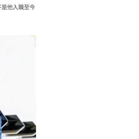
以下是他入職至今
人工智能
Elon Musk: SpaceX 將挑戰萬億
年收入 目標明年數據...
05.08.2026
人工智能
港大研原子級新晶片 AI 搜尋速度
提升一億倍 手機人臉識別免上雲
端
05.08.2026
旅遊
中國大陸航線燃油附加費今日再
降 連續 3 個月下調
05.08.2026
區塊鏈