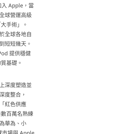
06.08.2026
加入 Apple，當
接下全球營運高級
科技新聞
「大手術」。
Audi 最慳電量產車現身 A2 e-
 位於全球各地自
tron 迷彩造型曝光 快充 2...
06.08.2026
到短短幾天。
Pod 提供穩健
城中熱話
物質基礎。
法國 8 月 11 日出新例 未經同意
嚴禁 Cold Call 違規企...
06.08.2026
觀上深度塑造並
深度整合，
人工智能
謂「紅色供應
華為科學家警告 NVIDIA 已近物
理極限 華為「韜定律」可繞過
養數百萬名熟練
摩...
為華為、小
06.08.2026
場與 Apple