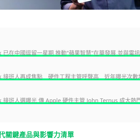
ook 已在中國逗留一星期 推動"蘋果智慧"在華發展 並與電
Cook 接班人再成焦點 硬件工程主管呼聲高 近年曝光次
ok 接班人選曝光 傳 Apple 硬件主管 John Ternus 成大熱
k 時代關鍵產品與影響力清單