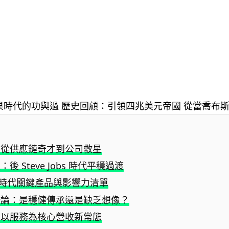
：從供應鏈奇才到公司救星
後 Steve Jobs 時代平穩過渡
ok 時代關鍵產品與影響力清單
辯論：是穩健傳承還是缺乏想像？
：以服務為核心營收新常態