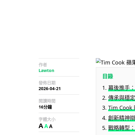
作者
Lawton
目錄
發佈日期
幕後推手
2026-04-21
傳承與穩定：
閱讀時間
16分鐘
Tim Co
創新精神
字體大小
A
A
A
戰略轉型