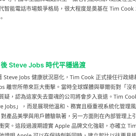
智能電話市場競爭格局，很大程度是奠基在 Tim Cook 
。
 Steve Jobs 時代平穩過渡
隨著 Steve Jobs 健康狀況惡化，Tim Cook 正式接任行
 Jobs 離世所帶來巨大衝擊。當時全球媒體與華爾街對「沒有 St
充滿質疑，認為這家失去靈魂的公司將會步入衰退。Tim Coo
eve Jobs」，而是展現他溫和、務實且極重視系統化管理
 Jobs 對產品美學與用戶體驗執著，另一方面則在內部管理
突。這段過渡期證實 Apple 品牌文化強韌，亦確立 Tim 
他證明 Apple 可以在保持創新同時，建立起比以往更具