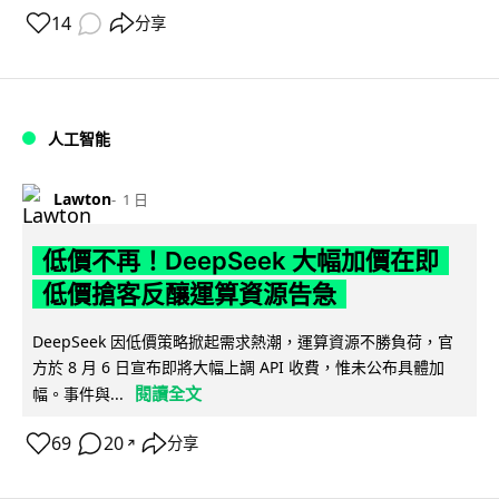
14
分享
人工智能
Lawton
1 日
低價不再！DeepSeek 大幅加價在即
低價搶客反釀運算資源告急
DeepSeek 因低價策略掀起需求熱潮，運算資源不勝負荷，官
方於 8 月 6 日宣布即將大幅上調 API 收費，惟未公布具體加
閱讀全文
幅。事件與...
69
20
分享
↗