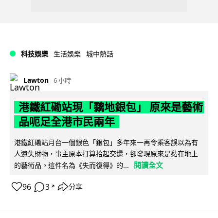
科技娛樂
生活娛樂
城中熱話
Lawton
6 小時
港鐵紅磡站現「黐地銀包」 原來是藝術
品呃足全港市民兩年
港鐵紅磡站月台一個銀色「銀包」多年來一再令乘客誤以為有
人遺失財物，事主原本打算拾起交還，卻發現原來是黏在地上
閱讀全文
的藝術品。這件名為《失而復得》的...
96
3
分享
↗