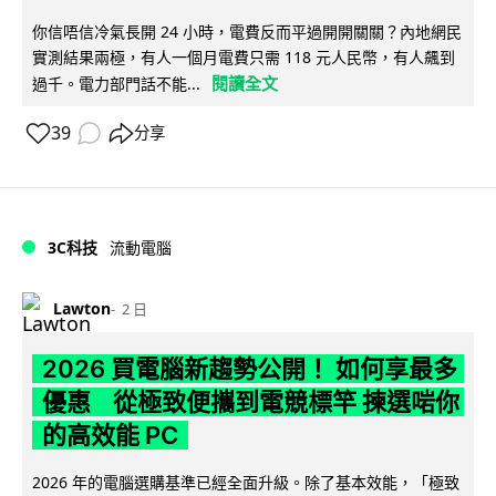
你信唔信冷氣長開 24 小時，電費反而平過開開關關？內地網民
實測結果兩極，有人一個月電費只需 118 元人民幣，有人飆到
閱讀全文
過千。電力部門話不能...
39
分享
3C科技
流動電腦
Lawton
2 日
2026 買電腦新趨勢公開！ 如何享最多
優惠 從極致便攜到電競標竿 揀選啱你
的高效能 PC
2026 年的電腦選購基準已經全面升級。除了基本效能，「極致