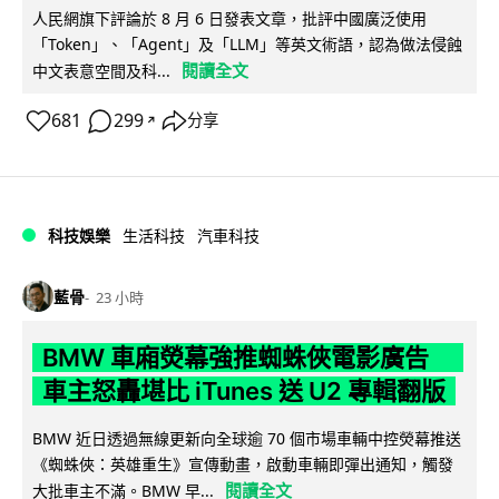
人民網旗下評論於 8 月 6 日發表文章，批評中國廣泛使用
「Token」、「Agent」及「LLM」等英文術語，認為做法侵蝕
閱讀全文
中文表意空間及科...
681
299
分享
↗
科技娛樂
生活科技
汽車科技
藍骨
23 小時
BMW 車廂熒幕強推蜘蛛俠電影廣告
車主怒轟堪比 iTunes 送 U2 專輯翻版
BMW 近日透過無線更新向全球逾 70 個市場車輛中控熒幕推送
《蜘蛛俠：英雄重生》宣傳動畫，啟動車輛即彈出通知，觸發
閱讀全文
大批車主不滿。BMW 早...