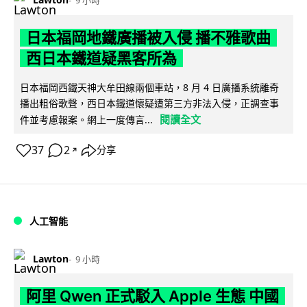
9 小時
日本福岡地鐵廣播被入侵 播不雅歌曲
西日本鐵道疑黑客所為
日本福岡西鐵天神大牟田線兩個車站，8 月 4 日廣播系統離奇
播出粗俗歌聲，西日本鐵道懷疑遭第三方非法入侵，正調查事
閱讀全文
件並考慮報案。網上一度傳言...
37
2
分享
↗
人工智能
Lawton
9 小時
阿里 Qwen 正式駁入 Apple 生態 中國