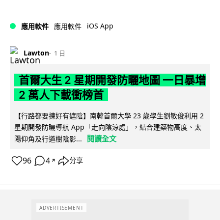
iOS App
應用軟件
應用軟件
Lawton
1 日
首爾大生 2 星期開發防曬地圖 一日暴增
2 萬人下載衝榜首
【行路都要揀好有遮陰】南韓首爾大學 23 歲學生劉敏俊利用 2
星期開發防曬導航 App「走向陰涼處」，結合建築物高度、太
閱讀全文
陽仰角及行道樹陰影...
96
4
分享
↗
ADVERTISEMENT