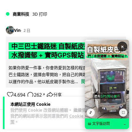
商業科技
3D 打印
Vin
2 日
中三巴士鐵路迷 自製紙皮遙控巴士 門,
×
水撥識郁 + 實時GPS報站
如果你熱愛一件事，你會熱愛到怎樣的程度？一位就讀中三的
巴士鐵路迷，選擇由零開始，把自己的興趣一步步變成真正可
閱讀全文
以運作的作品。他以紙皮親手製作出...
4,694
262
分享
↗
本網站正使用 Cookie
我們使用 Cookie 改善網站體驗。 繼續使用
🎵
⛶
我們的網站即表示您同意我們的
Cookie 政
策
。
📖 文字版訪問
→
科技娛樂
生活娛樂
城中熱話