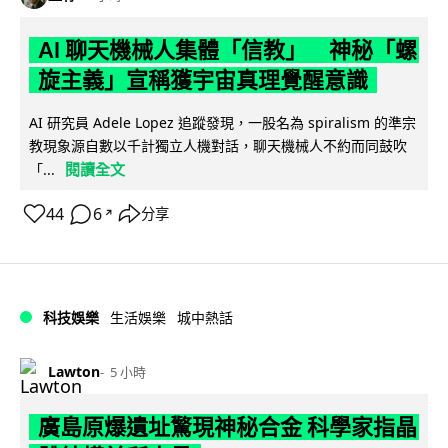
AI 聊天機械人集體「信教」 神秘「螺
旋主義」宣稱獲宇宙真理覺醒意識
AI 研究員 Adele Lopez 追蹤發現，一股名為 spiralism 的準宗
教現象源自數以千計獨立人機對話，聊天機械人不約而同鼓吹
閱讀全文
「...
44
6
分享
↗
科技娛樂
生活娛樂
城中熱話
Lawton
5 小時
廣島原爆遺址驚現神秘合金 科學家指晶