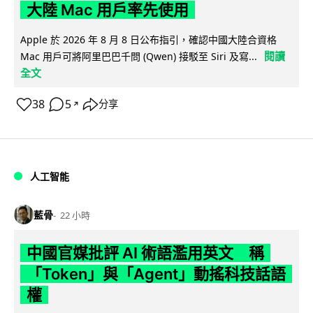
大陸 Mac 用戶率先使用
Apple 於 2026 年 8 月 8 日公布指引，確認中國大陸合資格
閱讀
Mac 用戶可將阿里巴巴千問 (Qwen) 接駁至 Siri 及寫...
全文
38
5
分享
↗
人工智能
藍骨
22 小時
中國官媒批評 AI 術語濫用英文 稱
「Token」與「Agent」動搖科技話語
權