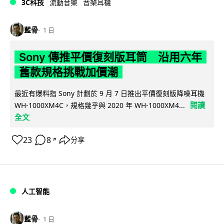
3C科技
流動音樂
音樂耳機
藍骨
1 日
Sony 傳推平價復刻版耳筒 沿用六年
舊款規格挑戰加價潮
最近有爆料指 Sony 計劃於 9 月 7 日推出平價復刻版降噪耳機
閱讀
WH-1000XM4C，規格幾乎與 2020 年 WH-1000XM4...
全文
23
8
分享
↗
人工智能
藍骨
1 日