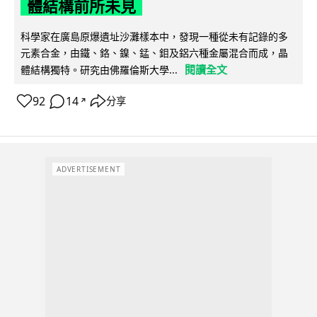
體結構前所未見
科學家在廣島原爆遺址沙灘樣本中，發現一種從未有記錄的多
元素合金，由鐵、鉻、鎳、錳、鉬及鋁六種金屬混合而成，晶
閱讀全文
體結構獨特。研究由佛羅倫斯大學...
92
14
分享
↗
ADVERTISEMENT