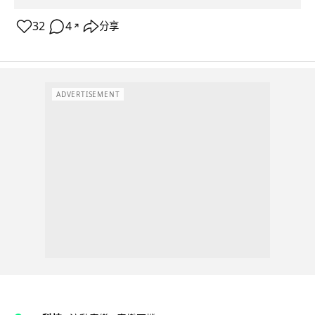
32
4
分享
↗
ADVERTISEMENT