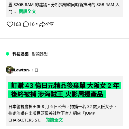
置 32GB RAM 的建議。分析指微軟同時新推出的 8GB RAM 入
閱讀全文
門...
163
16
分享
↗
科技娛樂
影視娛樂
Lawton
1 日
訂購 43 億日元精品後棄單 大阪女 2 年
後終被捕 涉海賊王,火影周邊產品
日本警視廳神田署 8 月 6 日公布，拘捕一名 32 歲大阪女子，
指她涉嫌在出版巨頭集英社旗下官方網店「JUMP
閱讀全文
CHARACTERS ST...