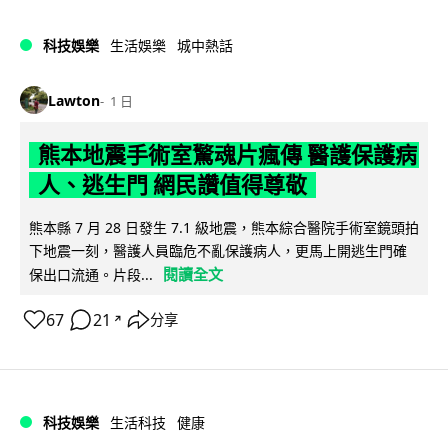
科技娛樂
生活娛樂
城中熱話
Lawton
1 日
熊本地震手術室驚魂片瘋傳 醫護保護病
人、逃生門 網民讚值得尊敬
熊本縣 7 月 28 日發生 7.1 級地震，熊本綜合醫院手術室鏡頭拍
下地震一刻，醫護人員臨危不亂保護病人，更馬上開逃生門確
閱讀全文
保出口流通。片段...
67
21
分享
↗
科技娛樂
生活科技
健康