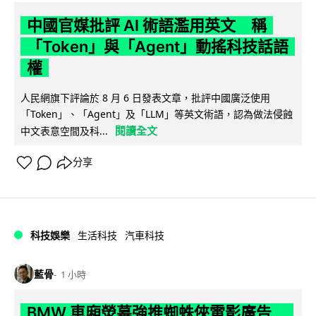
中國官媒批評 AI 術語濫用英文 稱
「Token」與「Agent」動搖科技話語
權
人民網旗下評論於 8 月 6 日發表文章，批評中國廣泛使用
「Token」、「Agent」及「LLM」等英文術語，認為做法侵蝕
閱讀全文
中文表意空間及科...
分享
科技娛樂
生活科技
汽車科技
藍骨
1 小時
BMW 車廂熒幕強推蜘蛛俠電影廣告