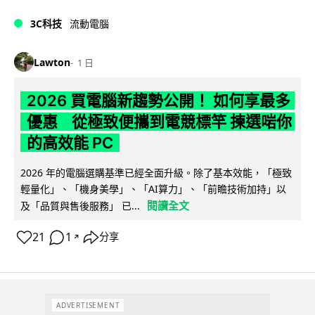
3C科技
流動電腦
Lawton
1 日
2026 買電腦新趨勢公開！ 如何享最多
優惠 從極致便攜到電競標竿 揀選啱你
的高效能 PC
2026 年的電腦選購基準已經全面升級。除了基本效能，「極致
輕量化」、「機身美學」、「AI算力」、「前瞻技術加持」以
閱讀全文
及「品質與售後服務」 已...
21
1
分享
↗
ADVERTISEMENT