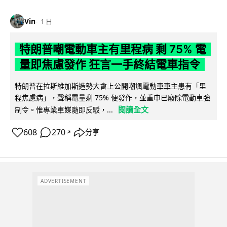
Vin
1 日
特朗普嘲電動車主有里程病 剩 75% 電
量即焦慮發作 狂言一手終結電車指令
特朗普在拉斯維加斯造勢大會上公開嘲諷電動車車主患有「里
程焦慮病」，聲稱電量剩 75% 便發作，並重申已廢除電動車強
閱讀全文
制令。惟專業車媒隨即反駁，...
608
270
分享
↗
ADVERTISEMENT