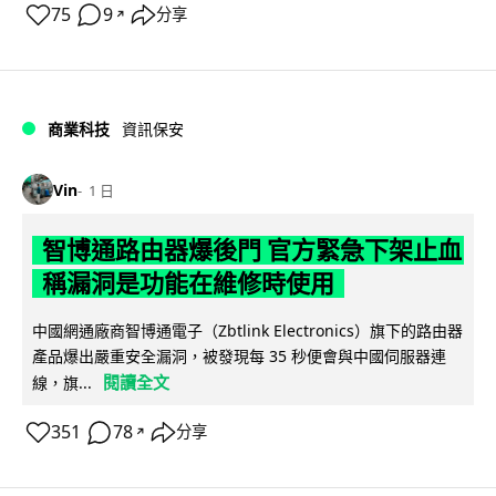
75
9
分享
↗
商業科技
資訊保安
Vin
1 日
智博通路由器爆後門 官方緊急下架止血
稱漏洞是功能在維修時使用
中國網通廠商智博通電子（Zbtlink Electronics）旗下的路由器
產品爆出嚴重安全漏洞，被發現每 35 秒便會與中國伺服器連
閱讀全文
線，旗...
351
78
分享
↗