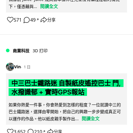
閱讀全文
下，僅憑藉與...
571
49
分享
↗
商業科技
3D 打印
Vin
1 日
中三巴士鐵路迷 自製紙皮遙控巴士 門,
水撥識郁 + 實時GPS報站
如果你熱愛一件事，你會熱愛到怎樣的程度？一位就讀中三的
巴士鐵路迷，選擇由零開始，把自己的興趣一步步變成真正可
閱讀全文
以運作的作品。他以紙皮親手製作出...
3,652
210
分享
↗