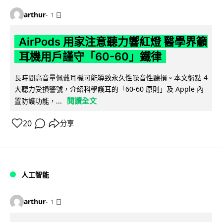
arthur
1 日
AirPods 用家注意聽力響紅燈 醫學界籲
耳機用戶謹守「60-60」鐵律
長時間高音量佩戴耳機可能導致永久性噪音性聽損。本文盤點 4
大聽力受損警號，介紹科學護耳的「60-60 原則」及 Apple 內
閱讀全文
置防護功能，...
20
分享
人工智能
arthur
1 日