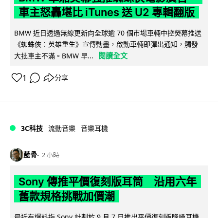
車主怒轟堪比 iTunes 送 U2 專輯翻版
BMW 近日透過無線更新向全球逾 70 個市場車輛中控熒幕推送
《蜘蛛俠：英雄重生》宣傳動畫，啟動車輛即彈出通知，觸發
閱讀全文
大批車主不滿。BMW 早...
1
分享
3C科技
流動音樂
音樂耳機
藍骨
2 小時
Sony 傳推平價復刻版耳筒 沿用六年
舊款規格挑戰加價潮
最近有爆料指 Sony 計劃於 9 月 7 日推出平價復刻版降噪耳機