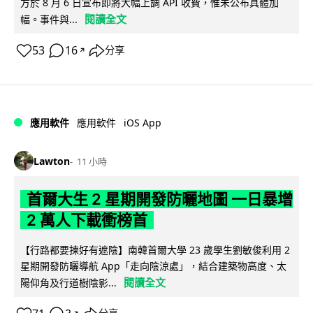
方於 8 月 6 日宣布即將大幅上調 API 收費，惟未公布具體加
閱讀全文
幅。事件與...
53
16
分享
↗
iOS App
應用軟件
應用軟件
Lawton
11 小時
首爾大生 2 星期開發防曬地圖 一日暴增
2 萬人下載衝榜首
【行路都要揀好有遮陰】南韓首爾大學 23 歲學生劉敏俊利用 2
星期開發防曬導航 App「走向陰涼處」，結合建築物高度、太
閱讀全文
陽仰角及行道樹陰影...