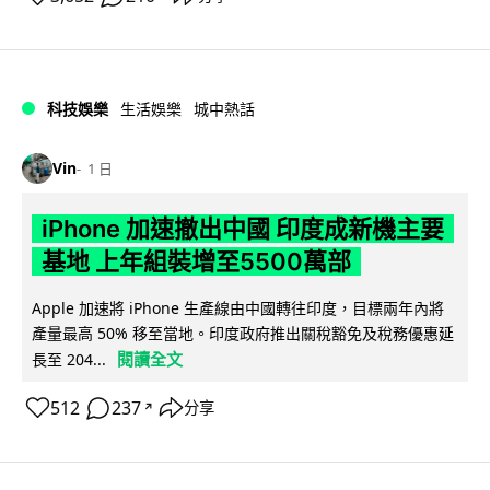
科技娛樂
生活娛樂
城中熱話
Vin
1 日
iPhone 加速撤出中國 印度成新機主要
基地 上年組裝增至5500萬部
Apple 加速將 iPhone 生產線由中國轉往印度，目標兩年內將
產量最高 50% 移至當地。印度政府推出關稅豁免及稅務優惠延
閱讀全文
長至 204...
512
237
分享
↗