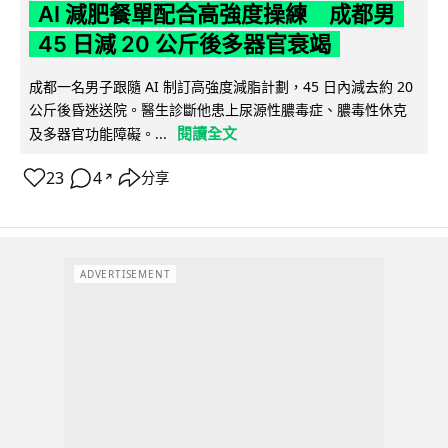
AI 減肥餐單配合高強度操練 成都男
45 日減 20 公斤後多器官衰竭
成都一名男子跟隨 AI 制訂高強度減脂計劃，45 日內減去約 20
公斤後昏迷送院。醫生診斷他患上尿源性膿毒症、膿毒性休克
閱讀全文
及多器官功能障礙。...
23
4
分享
↗
ADVERTISEMENT