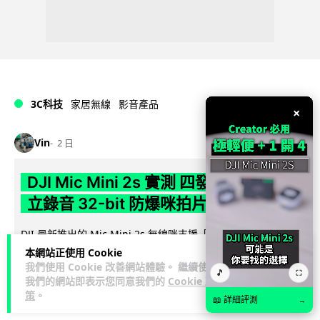
3C科技
家居無線
影音產品
×
Vin
2 日
DJI Mic Mini 2s 實測 四發一收同步獨
立錄音 32-bit 防爆咪拍片必備
DJI 最新推出的 Mic Mini 2s 無線咪支援「四發一收」分軌錄
音，並首度下放 32-bit Float 浮點內錄功能。本文經實測其...
本網站正使用 Cookie
閱讀全文
我們使用 Cookie 改善網站體驗。 繼續使用
🎵
⛶
我們的網站即表示您同意我們的
Cookie 政
策
。
251
1
分享
↗
📖 詳細評測
→