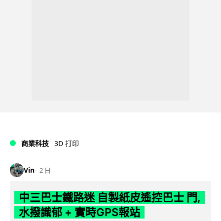
商業科技
3D 打印
Vin
2 日
中三巴士鐵路迷 自製紙皮遙控巴士 門,
水撥識郁 + 實時GPS報站