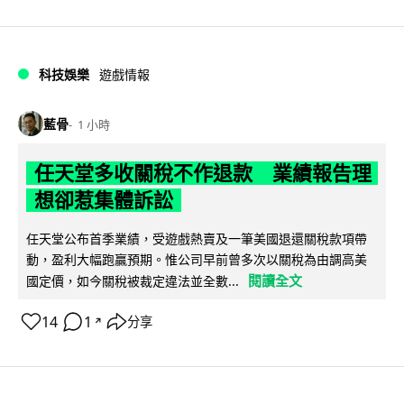
科技娛樂
遊戲情報
藍骨
1 小時
任天堂多收關稅不作退款 業績報告理
想卻惹集體訴訟
任天堂公布首季業績，受遊戲熱賣及一筆美國退還關稅款項帶
動，盈利大幅跑贏預期。惟公司早前曾多次以關稅為由調高美
閱讀全文
國定價，如今關稅被裁定違法並全數...
14
1
分享
↗