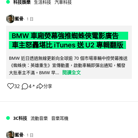
科技娛樂
生活科技
汽車科技
藍骨
1 日
BMW 車廂熒幕強推蜘蛛俠電影廣告
車主怒轟堪比 iTunes 送 U2 專輯翻版
BMW 近日透過無線更新向全球逾 70 個市場車輛中控熒幕推送
《蜘蛛俠：英雄重生》宣傳動畫，啟動車輛即彈出通知，觸發
閱讀全文
大批車主不滿。BMW 早...
32
4
分享
↗
3C科技
流動音樂
音樂耳機
藍骨
1 日