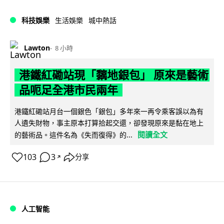
科技娛樂
生活娛樂
城中熱話
Lawton
8 小時
港鐵紅磡站現「黐地銀包」 原來是藝術
品呃足全港市民兩年
港鐵紅磡站月台一個銀色「銀包」多年來一再令乘客誤以為有
人遺失財物，事主原本打算拾起交還，卻發現原來是黏在地上
閱讀全文
的藝術品。這件名為《失而復得》的...
103
3
分享
↗
人工智能