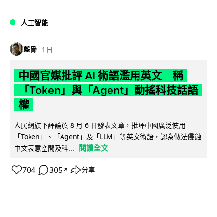
人工智能
藍骨
1 日
中國官媒批評 AI 術語濫用英文 稱
「Token」與「Agent」動搖科技話語
權
人民網旗下評論於 8 月 6 日發表文章，批評中國廣泛使用
「Token」、「Agent」及「LLM」等英文術語，認為做法侵蝕
閱讀全文
中文表意空間及科...
704
305
分享
↗