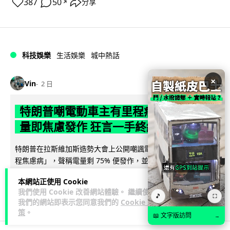
387
50
分享
↗
科技娛樂
生活娛樂
城中熱話
×
Vin
2 日
特朗普嘲電動車主有里程病 剩 75% 電
量即焦慮發作 狂言一手終結電車指令
特朗普在拉斯維加斯造勢大會上公開嘲諷電動車車主患有「里
程焦慮病」，聲稱電量剩 75% 便發作，並重申已廢除電動車強
閱讀全文
制令。惟專業車媒隨即反駁，...
本網站正使用 Cookie
我們使用 Cookie 改善網站體驗。 繼續使用
639
279
分享
🎵
↗
⛶
我們的網站即表示您同意我們的
Cookie 政
策
。
📖 文字版訪問
→