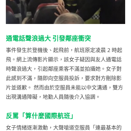
通電話聲浪過大 引發鄰座衝突
事件發生於登機後、起飛前，航班原定凌晨 2 時起
飛。網上流傳影片顯示，該女子疑因與友人通電話
時聲浪過大，引起鄰座乘客不滿並拍攝她。女子對
此感到不滿，隨即向空服員投訴，要求對方刪除影
片並道歉。 然而由於空服員未能以中文溝通，雙方
出現溝通障礙，地勤人員隨後介入協調。
反罵「算什麼國際航班」
女子情緒逐漸激動，大聲嗆道空服員「連最基本的