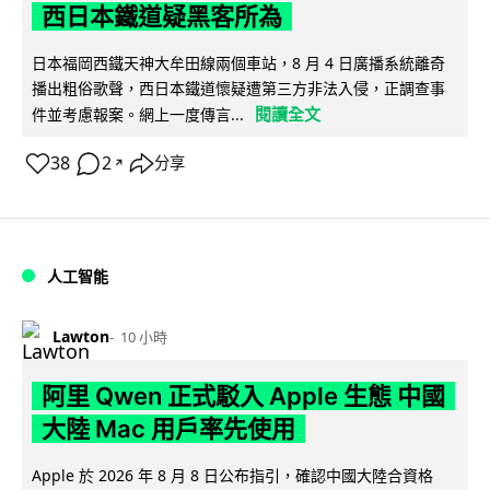
西日本鐵道疑黑客所為
日本福岡西鐵天神大牟田線兩個車站，8 月 4 日廣播系統離奇
播出粗俗歌聲，西日本鐵道懷疑遭第三方非法入侵，正調查事
閱讀全文
件並考慮報案。網上一度傳言...
38
2
分享
↗
人工智能
Lawton
10 小時
阿里 Qwen 正式駁入 Apple 生態 中國
大陸 Mac 用戶率先使用
Apple 於 2026 年 8 月 8 日公布指引，確認中國大陸合資格