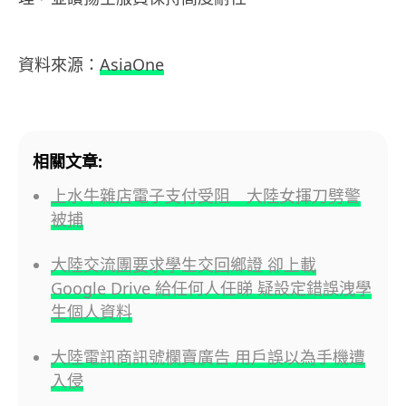
資料來源：
AsiaOne
相關文章:
上水牛雜店電子支付受阻 大陸女揮刀劈警
被捕
大陸交流團要求學生交回鄉證 卻上載
Google Drive 給任何人任睇 疑設定錯誤洩學
生個人資料
大陸電訊商訊號欄賣廣告 用戶誤以為手機遭
入侵