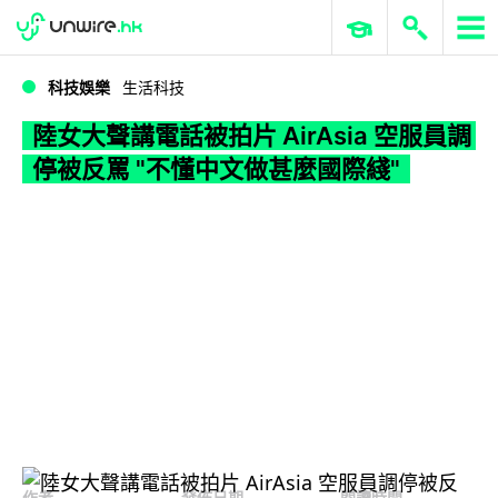
WWDC 2026
GenAI 與雲端科技專區
ERP 與商業 AI
陸女大聲講電話被拍片 AirAsia 空服員調停被反罵
科技娛樂
生活科技
陸女大聲講電話被拍片 AirAsia 空服員調
停被反罵 "不懂中文做甚麼國際綫"
作者
發佈日期
閱讀時間