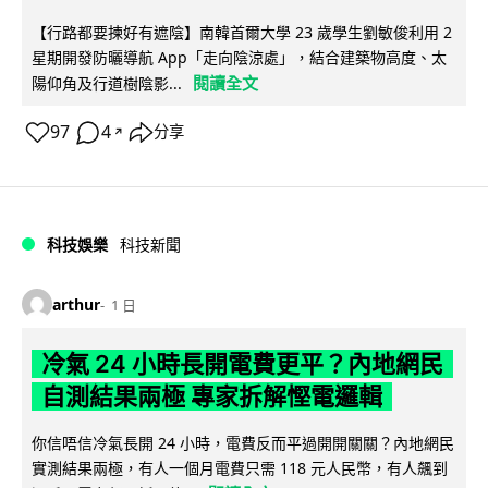
【行路都要揀好有遮陰】南韓首爾大學 23 歲學生劉敏俊利用 2
星期開發防曬導航 App「走向陰涼處」，結合建築物高度、太
閱讀全文
陽仰角及行道樹陰影...
97
4
分享
↗
科技娛樂
科技新聞
arthur
1 日
冷氣 24 小時長開電費更平？內地網民
自測結果兩極 專家拆解慳電邏輯
你信唔信冷氣長開 24 小時，電費反而平過開開關關？內地網民
實測結果兩極，有人一個月電費只需 118 元人民幣，有人飆到