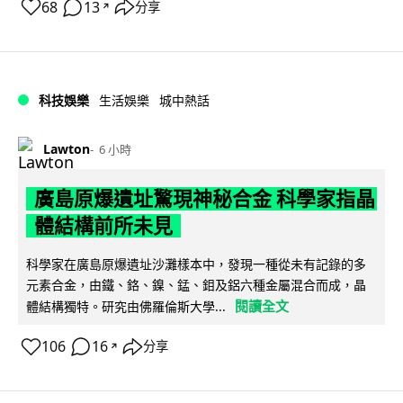
68
13
分享
↗
科技娛樂
生活娛樂
城中熱話
Lawton
6 小時
廣島原爆遺址驚現神秘合金 科學家指晶
體結構前所未見
科學家在廣島原爆遺址沙灘樣本中，發現一種從未有記錄的多
元素合金，由鐵、鉻、鎳、錳、鉬及鋁六種金屬混合而成，晶
閱讀全文
體結構獨特。研究由佛羅倫斯大學...
106
16
分享
↗