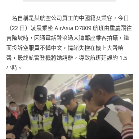
一名自稱是某航空公司員工的中國籍女乘客，今日
（22 日）凌晨乘坐 AirAsia D7809 航班由重慶飛往
吉隆坡時，因通電話聲浪過大遭鄰座乘客拍攝，繼
而投訴空服員不懂中文，情緒失控在機上大聲嗆
聲，最終航警登機將她請離，導致航班延誤約 1.5
小時。