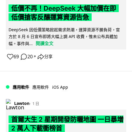
低價不再！DeepSeek 大幅加價在即
低價搶客反釀運算資源告急
DeepSeek 因低價策略掀起需求熱潮，運算資源不勝負荷，官
方於 8 月 6 日宣布即將大幅上調 API 收費，惟未公布具體加
閱讀全文
幅。事件與...
69
20
分享
↗
iOS App
應用軟件
應用軟件
Lawton
1 日
首爾大生 2 星期開發防曬地圖 一日暴增
2 萬人下載衝榜首