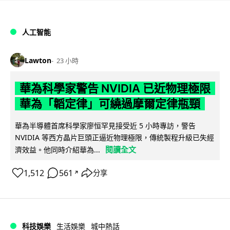
人工智能
Lawton
23 小時
華為科學家警告 NVIDIA 已近物理極限
華為「韜定律」可繞過摩爾定律瓶頸
華為半導體首席科學家廖恒罕見接受近 5 小時專訪，警告
NVIDIA 等西方晶片巨頭正逼近物理極限，傳統製程升級已失經
閱讀全文
濟效益。他同時介紹華為...
1,512
561
分享
↗
科技娛樂
生活娛樂
城中熱話