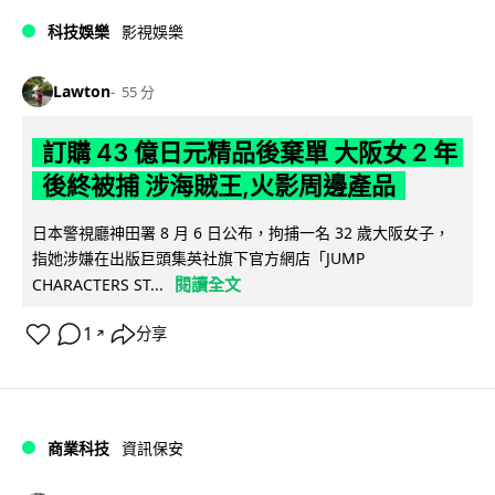
科技娛樂
影視娛樂
Lawton
55 分
訂購 43 億日元精品後棄單 大阪女 2 年
後終被捕 涉海賊王,火影周邊產品
日本警視廳神田署 8 月 6 日公布，拘捕一名 32 歲大阪女子，
指她涉嫌在出版巨頭集英社旗下官方網店「JUMP
閱讀全文
CHARACTERS ST...
1
分享
↗
商業科技
資訊保安