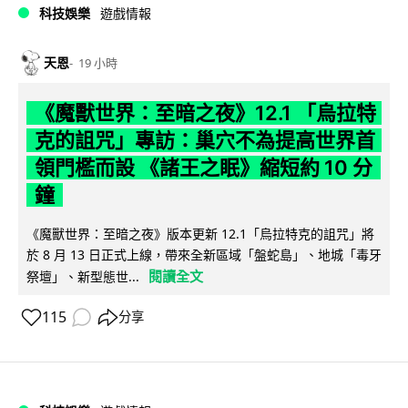
科技娛樂
遊戲情報
天恩
19 小時
《魔獸世界：至暗之夜》12.1 「烏拉特
克的詛咒」專訪：巢穴不為提高世界首
領門檻而設 《諸王之眠》縮短約 10 分
鐘
《魔獸世界：至暗之夜》版本更新 12.1「烏拉特克的詛咒」將
於 8 月 13 日正式上線，帶來全新區域「盤蛇島」、地城「毒牙
閱讀全文
祭壇」、新型態世...
115
分享