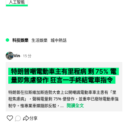
人工智能
科技娛樂
生活娛樂
城中熱話
Vin
15 分
特朗普嘲電動車主有里程病 剩 75% 電
量即焦慮發作 狂言一手終結電車指令
特朗普在拉斯維加斯造勢大會上公開嘲諷電動車車主患有「里
程焦慮病」，聲稱電量剩 75% 便發作，並重申已廢除電動車強
閱讀全文
制令。惟專業車媒隨即反駁，...
分享