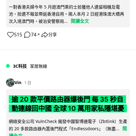
一對香港夫婦今年 5 月遊澳門乘的士拾獲他人遺留相機及電
池，拾遺不報並帶返香港自用。兩人本月 2 日經港珠澳大橋再
閱讀全文
次入境澳門時，被治安警察局...
515
74
分享
↗
3C科技
家居無線
Vin
1 日
逾 20 款平價路由器爆後門 每 35 秒自
動連線回中國 全球 10 萬用家私隱堪憂
網絡安全公司 VulnCheck 揭發中國智博通電子（Zbtlink）生產
閱
的 20 多款路由器內置後門程式「Endlessdoors」（無盡...
讀全文