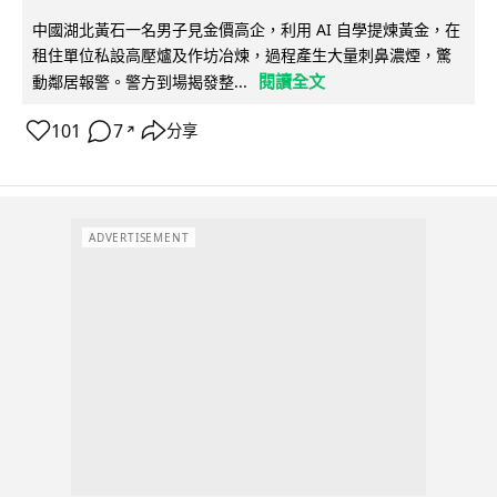
中國湖北黃石一名男子見金價高企，利用 AI 自學提煉黃金，在
租住單位私設高壓爐及作坊冶煉，過程產生大量刺鼻濃煙，驚
閱讀全文
動鄰居報警。警方到場揭發整...
101
7
分享
↗
ADVERTISEMENT