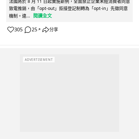
法國將於 8 月 11 日起實施新例，全面禁止企業未經消費者同意
致電推銷，由「opt-out」拒接登記制轉為「opt-in」先徵同意
閱讀全文
機制。違...
305
25
分享
↗
ADVERTISEMENT