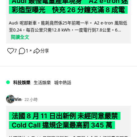
Audi 最慳電量產車現身 A2 e-tron 迷
彩造型曝光 快充 26 分鐘充滿 8 成電
Audi 呢部新車，能耗竟然係25年前嘅一半。 A2 e-tron 風阻低
至0.24，每百公里只需12.8 kWh，一度電行到7.8公里。6...
閱讀全文
7
1
分享
↗
科技娛樂
生活娛樂
城中熱話
Vin
22 小時
法國 8 月 11 日出新例 未經同意嚴禁
Cold Call 違規企業最高罰 345 萬