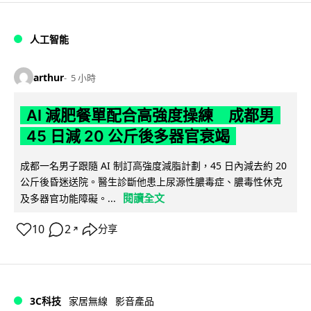
人工智能
arthur
5 小時
AI 減肥餐單配合高強度操練 成都男
45 日減 20 公斤後多器官衰竭
成都一名男子跟隨 AI 制訂高強度減脂計劃，45 日內減去約 20
公斤後昏迷送院。醫生診斷他患上尿源性膿毒症、膿毒性休克
閱讀全文
及多器官功能障礙。...
10
2
分享
↗
3C科技
家居無線
影音產品