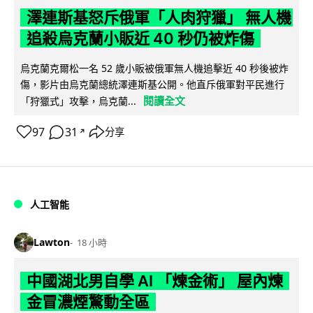
澤連斯基怒斥俄軍「人肉狩獵」 無人機
追殺烏克蘭小販近 40 秒仍被炸傷
烏克蘭克爾松一名 52 歲小販被俄軍無人機追擊近 40 秒後被炸
傷，影片由烏克蘭總統澤連斯基公開。他直斥俄軍對平民進行
閱讀全文
「狩獵式」攻擊，烏克蘭...
97
31
分享
↗
人工智能
Lawton
18 小時
中國湖北男自學 AI 「煉金術」 屋內煉
金冒濃煙驚動全區