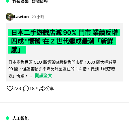
科技娛樂
遊戲情報
Lawton
20 小時
日本二手遊戲店減 90% 門市 業績反增
四成 "懷舊"在 Z 世代變成最潮「新鮮
感」
日本零售巨頭 GEO 將懷舊遊戲銷售門市從 1,000 間大幅減至
99 間，但銷售額卻不降反升至過往的 1.4 倍。做到「減店增
閱讀全文
收」奇蹟，...
223
18
分享
↗
人工智能