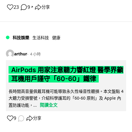
23
9
分享
↗
科技娛樂
生活科技
健康
arthur
4 小時
AirPods 用家注意聽力響紅燈 醫學界籲
耳機用戶謹守「60-60」鐵律
長時間高音量佩戴耳機可能導致永久性噪音性聽損。本文盤點 4
大聽力受損警號，介紹科學護耳的「60-60 原則」及 Apple 內
閱讀全文
置防護功能，...
9
分享