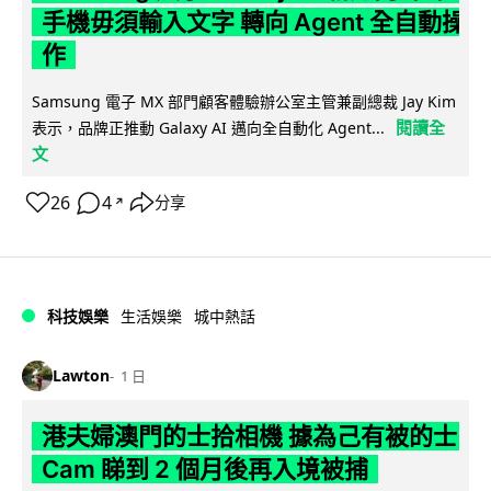
手機毋須輸入文字 轉向 Agent 全自動操
作
Samsung 電子 MX 部門顧客體驗辦公室主管兼副總裁 Jay Kim
閱讀全
表示，品牌正推動 Galaxy AI 邁向全自動化 Agent...
文
26
4
分享
↗
科技娛樂
生活娛樂
城中熱話
Lawton
1 日
港夫婦澳門的士拾相機 據為己有被的士
Cam 睇到 2 個月後再入境被捕