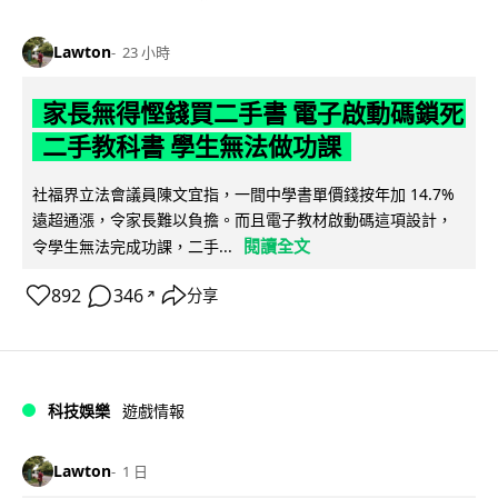
Lawton
23 小時
家長無得慳錢買二手書 電子啟動碼鎖死
二手教科書 學生無法做功課
社福界立法會議員陳文宜指，一間中學書單價錢按年加 14.7%
遠超通漲，令家長難以負擔。而且電子教材啟動碼這項設計，
閱讀全文
令學生無法完成功課，二手...
892
346
分享
↗
科技娛樂
遊戲情報
Lawton
1 日