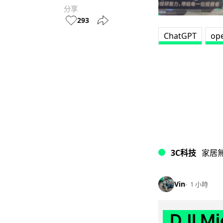
分享
293
ChatGPT
op
3C科技
家居
Vin
1 小時
DJI M