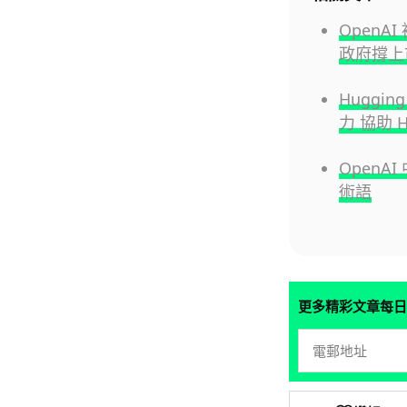
OpenA
政府撐上
Huggin
力 協助 H
OpenA
術語
更多精彩文章每日