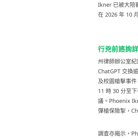
Ikner 已被
在 2026 年 10
行兇前諮詢
州律師辦公室紀錄顯
ChatGPT 交
及校園槍擊事件。C
11 時 30 分
議。Phoenix 
彈槍保險掣，Ch
調查亦揭示，Phoe