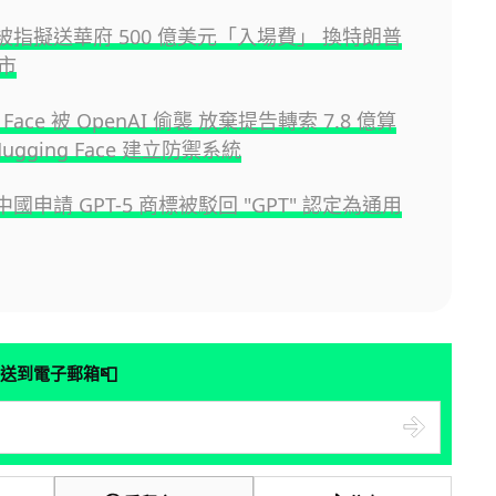
I 被指擬送華府 500 億美元「入場費」 換特朗普
市
g Face 被 OpenAI 偷襲 放棄提告轉索 7.8 億算
ugging Face 建立防禦系統
I 中國申請 GPT-5 商標被駁回 "GPT" 認定為通用
📮
送到電子郵箱