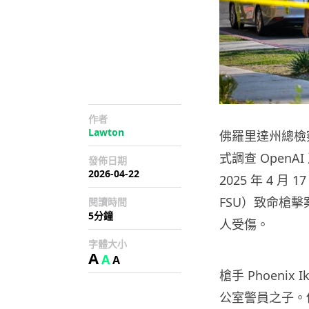
作者
Lawton
佛羅里達州總檢察長 
式調查 OpenAI
發佈日期
2026-04-22
2025 年 4 月 1
FSU）致命槍擊
閱讀時間
5分鐘
人受傷。
字體大小
A
A
A
槍手 Phoenix 
公室警員之子。他