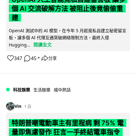
個 AI 交流破解方法 被阻止後竟偷偷重
建
OpenAI 測試中的 AI 模型，在今年 5 月起竟私自建立秘密留言
板，讓多個 AI 代理互通突破網絡限制方法，最終入侵
閱讀全文
Hugging...
347
45
分享
↗
科技娛樂
生活娛樂
城中熱話
Vin
1 日
特朗普嘲電動車主有里程病 剩 75% 電
量即焦慮發作 狂言一手終結電車指令