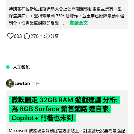
特朗普在拉斯維加斯造勢大會上公開嘲諷電動車車主患有「里
程焦慮病」，聲稱電量剩 75% 便發作，並重申已廢除電動車強
閱讀全文
制令。惟專業車媒隨即反駁，...
603
270
分享
↗
人工智能
Lawton
1 日
微軟刪走 32GB RAM 遊戲建議 分析:
為 8GB Surface 銷售鋪路 連自家
Copilot+ 門檻也未到
Microsoft 被發現靜靜刪除官方網站上，對遊戲玩家要為電腦配