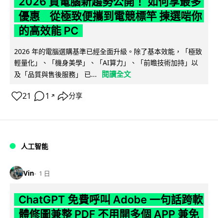
2026 買電腦新趨勢公開！ 如何享最多
優惠 從極致便攜到電競標竿 揀選啱你
的高效能 PC
2026 年的電腦選購基準已經全面升級。除了基本效能，「極致
輕量化」、「機身美學」、「AI算力」、「前瞻技術加持」以
閱讀全文
及「品質與售後服務」 已...
21
1
分享
↗
人工智能
Vin
1 日
ChatGPT 免費呼叫 Adobe 一句話跨軟
體修圖兼整 PDF 不用開多個 APP 兼免