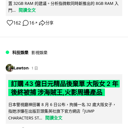
置 32GB RAM 的建議。分析指微軟同時新推出的 8GB RAM 入
閱讀全文
門...
162
16
分享
↗
科技娛樂
影視娛樂
Lawton
1 日
訂購 43 億日元精品後棄單 大阪女 2 年
後終被捕 涉海賊王,火影周邊產品
日本警視廳神田署 8 月 6 日公布，拘捕一名 32 歲大阪女子，
指她涉嫌在出版巨頭集英社旗下官方網店「JUMP
閱讀全文
CHARACTERS ST...