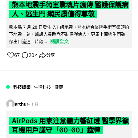
熊本地震手術室驚魂片瘋傳 醫護保護病
人、逃生門 網民讚值得尊敬
熊本縣 7 月 28 日發生 7.1 級地震，熊本綜合醫院手術室鏡頭拍
下地震一刻，醫護人員臨危不亂保護病人，更馬上開逃生門確
閱讀全文
保出口流通。片段...
67
20
分享
↗
科技娛樂
生活科技
健康
arthur
1 日
AirPods 用家注意聽力響紅燈 醫學界籲
耳機用戶謹守「60-60」鐵律