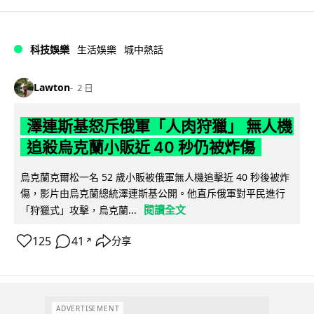
科技娛樂
生活娛樂
城中熱話
Lawton
2 日
澤連斯基怒斥俄軍「人肉狩獵」 無人機
追殺烏克蘭小販近 40 秒仍被炸傷
烏克蘭克爾松一名 52 歲小販被俄軍無人機追擊近 40 秒後被炸
傷，影片由烏克蘭總統澤連斯基公開。他直斥俄軍對平民進行
閱讀全文
「狩獵式」攻擊，烏克蘭...
125
41
分享
↗
ADVERTISEMENT