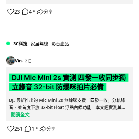
23
4
分享
↗
3C科技
家居無線
影音產品
Vin
2 日
DJI Mic Mini 2s 實測 四發一收同步獨
立錄音 32-bit 防爆咪拍片必備
DJI 最新推出的 Mic Mini 2s 無線咪支援「四發一收」分軌錄
音，並首度下放 32-bit Float 浮點內錄功能。本文經實測其...
閱讀全文
251
1
分享
↗