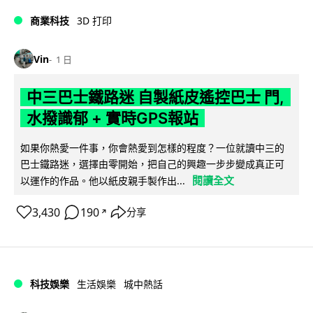
商業科技
3D 打印
Vin
1 日
中三巴士鐵路迷 自製紙皮遙控巴士 門,
水撥識郁 + 實時GPS報站
如果你熱愛一件事，你會熱愛到怎樣的程度？一位就讀中三的
巴士鐵路迷，選擇由零開始，把自己的興趣一步步變成真正可
閱讀全文
以運作的作品。他以紙皮親手製作出...
3,430
190
分享
↗
科技娛樂
生活娛樂
城中熱話