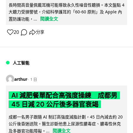
長時間高音量佩戴耳機可能導致永久性噪音性聽損。本文盤點 4
大聽力受損警號，介紹科學護耳的「60-60 原則」及 Apple 內
閱讀全文
置防護功能，...
20
分享
人工智能
arthur
1 日
AI 減肥餐單配合高強度操練 成都男
45 日減 20 公斤後多器官衰竭
成都一名男子跟隨 AI 制訂高強度減脂計劃，45 日內減去約 20
公斤後昏迷送院。醫生診斷他患上尿源性膿毒症、膿毒性休克
閱讀全文
及多器官功能障礙。...