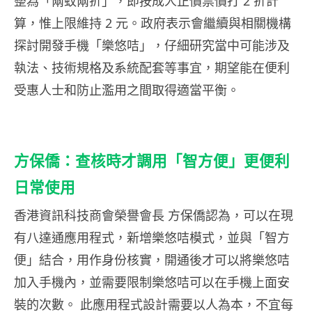
整為「兩蚊兩折」，即按成人正價票價打 2 折計
算，惟上限維持 2 元。政府表示會繼續與相關機構
探討開發手機「樂悠咭」，仔細研究當中可能涉及
執法、技術規格及系統配套等事宜，期望能在便利
受惠人士和防止濫用之間取得適當平衡。
方保僑：查核時才調用「智方便」更便利
日常使用
香港資訊科技商會榮譽會長 方保僑認為，可以在現
有八達通應用程式，新增樂悠咭模式，並與「智方
便」結合，用作身份核實，開通後才可以將樂悠咭
加入手機內，並需要限制樂悠咭可以在手機上面安
裝的次數。 此應用程式設計需要以人為本，不宜每