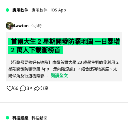
iOS App
應用軟件
應用軟件
Lawton
9 小時
首爾大生 2 星期開發防曬地圖 一日暴增
2 萬人下載衝榜首
【行路都要揀好有遮陰】南韓首爾大學 23 歲學生劉敏俊利用 2
星期開發防曬導航 App「走向陰涼處」，結合建築物高度、太
閱讀全文
陽仰角及行道樹陰影...
66
3
分享
↗
科技娛樂
科技新聞