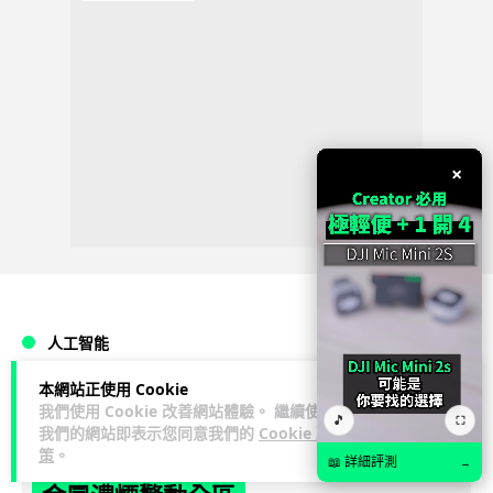
×
人工智能
本網站正使用 Cookie
Lawton
2 日
我們使用 Cookie 改善網站體驗。 繼續使用
🎵
⛶
我們的網站即表示您同意我們的
Cookie 政
策
。
中國湖北男自學 AI 「煉金術」 屋內煉
📖 詳細評測
→