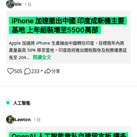
Vin
1 日
iPhone 加速撤出中國 印度成新機主要
基地 上年組裝增至5500萬部
Apple 加速將 iPhone 生產線由中國轉往印度，目標兩年內將
產量最高 50% 移至當地。印度政府推出關稅豁免及稅務優惠延
閱讀全文
長至 204...
505
233
分享
↗
人工智能
Lawton
1 日
OpenAI 人工智能竟私自建留言板 讓多