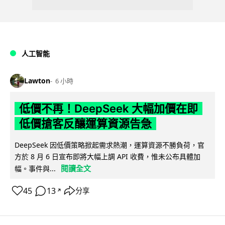
人工智能
Lawton
6 小時
低價不再！DeepSeek 大幅加價在即
低價搶客反釀運算資源告急
DeepSeek 因低價策略掀起需求熱潮，運算資源不勝負荷，官
方於 8 月 6 日宣布即將大幅上調 API 收費，惟未公布具體加
閱讀全文
幅。事件與...
45
13
分享
↗