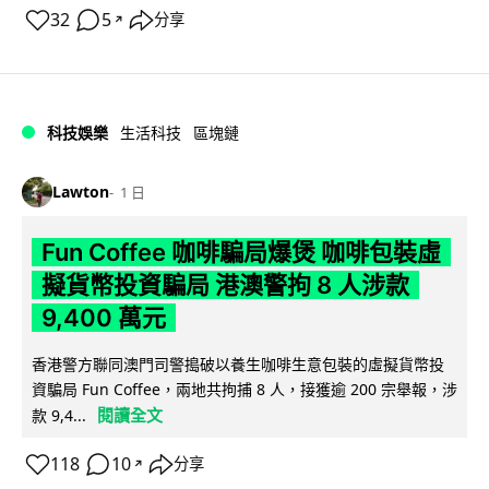
32
5
分享
↗
科技娛樂
生活科技
區塊鏈
Lawton
1 日
Fun Coffee 咖啡騙局爆煲 咖啡包裝虛
擬貨幣投資騙局 港澳警拘 8 人涉款
9,400 萬元
香港警方聯同澳門司警搗破以養生咖啡生意包裝的虛擬貨幣投
資騙局 Fun Coffee，兩地共拘捕 8 人，接獲逾 200 宗舉報，涉
閱讀全文
款 9,4...
118
10
分享
↗