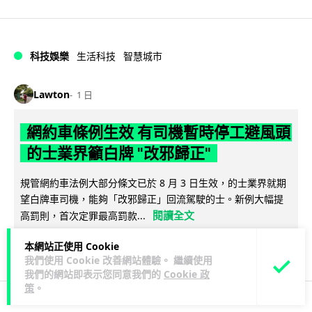
科技娛樂
生活科技
智慧城市
Lawton
1 日
網約車條例生效 有司機暫時停工避風頭
的士業界籲白牌 "改邪歸正"
規管網約車法例大部分條文已於 8 月 3 日生效，的士業界就期
望白牌車司機，能夠「改邪歸正」回流駕駛的士。新例大幅提
閱讀全文
高罰則，首次定罪最高罰款...
205
146
本網站正使用 Cookie
分享
↗
我們使用 Cookie 改善網站體驗。 繼續使用
我們的網站即表示您同意我們的
Cookie 政
策
。