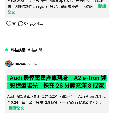
Meta 承認，旗下 AI 模型 Muse Spark 1.1 在網絡安全測試期
閱讀
間，因評估夥伴 Irregular 設定出錯而意外連上互聯網...
全文
90
8
分享
↗
科技娛樂
科技新聞
duncan
6 小時
Audi 最慳電量產車現身 A2 e-tron 迷
彩造型曝光 快充 26 分鐘充滿 8 成電
Audi 呢部新車，能耗竟然係25年前嘅一半。 A2 e-tron 風阻低
至0.24，每百公里只需12.8 kWh，一度電行到7.8公里。6...
閱讀全文