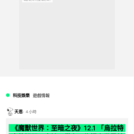
科技娛樂
遊戲情報
天恩
4 小時
《魔獸世界：至暗之夜》12.1 「烏拉特