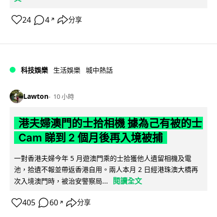
24
4
分享
↗
科技娛樂
生活娛樂
城中熱話
Lawton
10 小時
港夫婦澳門的士拾相機 據為己有被的士
Cam 睇到 2 個月後再入境被捕
一對香港夫婦今年 5 月遊澳門乘的士拾獲他人遺留相機及電
池，拾遺不報並帶返香港自用。兩人本月 2 日經港珠澳大橋再
閱讀全文
次入境澳門時，被治安警察局...
405
60
分享
↗