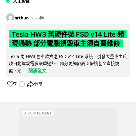
人工智能
arthur
13 小時
Tesla HW3 舊硬件裝 FSD v14 Lite 頻
現過熱 部分電腦損毀車主須自費維修
Tesla 向 HW3 舊車款推送 FSD v14 Lite 系統，引發大量車主反
映自動駕駛電腦嚴重過熱，部分更觸發高溫保護甚至直接燒
閱讀全文
毀，須...
7
分享
ADVERTISEMENT