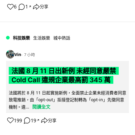
6
1
分享
↗
科技娛樂
生活娛樂
城中熱話
Vin
7 小時
法國 8 月 11 日出新例 未經同意嚴禁
Cold Call 違規企業最高罰 345 萬
法國將於 8 月 11 日起實施新例，全面禁止企業未經消費者同意
致電推銷，由「opt-out」拒接登記制轉為「opt-in」先徵同意
閱讀全文
機制。違...
199
19
分享
↗