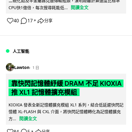
二硫化鉬及半金屬銻克服傳輸瓶頸，漢明距離計算速度比標準
閱讀全文
CPU快1億倍，每次搜尋耗能低...
40
17
分享
↗
人工智能
Lawton
1 日
靠快閃記憶體紓緩 DRAM 不足 KIOXIA
推 XL1 記憶體擴充模組
KIOXIA 發表全新記憶體擴充模組 XL1 系列，結合低延遲快閃記
憶體 XL-FLASH 與 CXL 介面，將快閃記憶體轉化為記憶體擴充
閱讀全文
方...
84
5
分享
↗