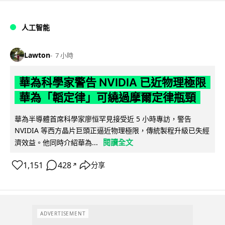
人工智能
Lawton
7 小時
華為科學家警告 NVIDIA 已近物理極限
華為「韜定律」可繞過摩爾定律瓶頸
華為半導體首席科學家廖恒罕見接受近 5 小時專訪，警告
NVIDIA 等西方晶片巨頭正逼近物理極限，傳統製程升級已失經
閱讀全文
濟效益。他同時介紹華為...
1,151
428
分享
↗
ADVERTISEMENT