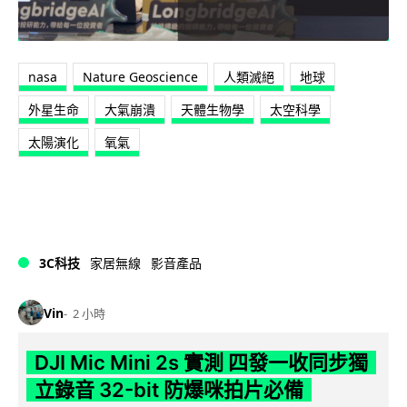
nasa
Nature Geoscience
人類滅絕
地球
外星生命
大氣崩潰
天體生物學
太空科學
太陽演化
氧氣
3C科技
家居無線
影音產品
Vin
2 小時
DJI Mic Mini 2s 實測 四發一收同步獨
立錄音 32-bit 防爆咪拍片必備