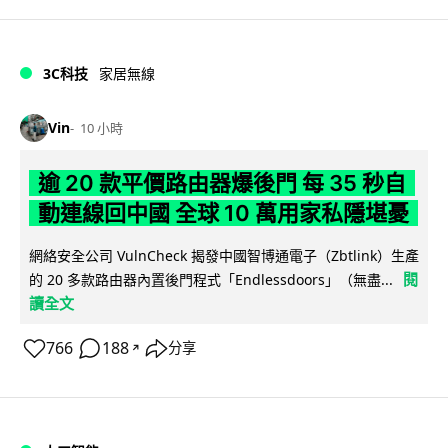
3C科技
家居無線
Vin
10 小時
逾 20 款平價路由器爆後門 每 35 秒自
動連線回中國 全球 10 萬用家私隱堪憂
網絡安全公司 VulnCheck 揭發中國智博通電子（Zbtlink）生產
閱
的 20 多款路由器內置後門程式「Endlessdoors」（無盡...
讀全文
766
188
分享
↗