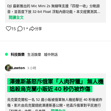
DJI 最新推出的 Mic Mini 2s 無線咪支援「四發一收」分軌錄
音，並首度下放 32-bit Float 浮點內錄功能。本文經實測其...
閱讀全文
15
1
分享
↗
科技娛樂
生活娛樂
城中熱話
Lawton
3 小時
澤連斯基怒斥俄軍「人肉狩獵」 無人機
追殺烏克蘭小販近 40 秒仍被炸傷
烏克蘭克爾松一名 52 歲小販被俄軍無人機追擊近 40 秒後被炸
傷，影片由烏克蘭總統澤連斯基公開。他直斥俄軍對平民進行
閱讀全文