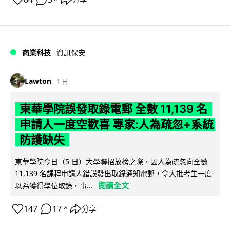
商業科技
資訊保安
Lawton
1 日
東華學院誤發取錄電郵 全數 11,139 名
申請人一度空歡喜 專家:人為疏忽+系統
防護缺失
東華學院今日（5 日）大學聯招放榜之際，因人為疏忽向全數
11,139 名課程申請人錯誤發出取錄通知電郵，令大批考生一度
閱讀全文
以為獲得學位取錄，事...
147
17
分享
↗