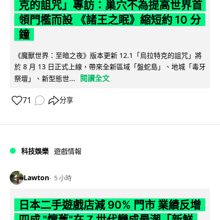
克的詛咒」專訪：巢穴不為提高世界首
領門檻而設 《諸王之眠》縮短約 10 分
鐘
《魔獸世界：至暗之夜》版本更新 12.1「烏拉特克的詛咒」將
於 8 月 13 日正式上線，帶來全新區域「盤蛇島」、地城「毒牙
閱讀全文
祭壇」、新型態世...
71
分享
科技娛樂
遊戲情報
Lawton
5 小時
日本二手遊戲店減 90% 門市 業績反增
四成 "懷舊"在 Z 世代變成最潮「新鮮