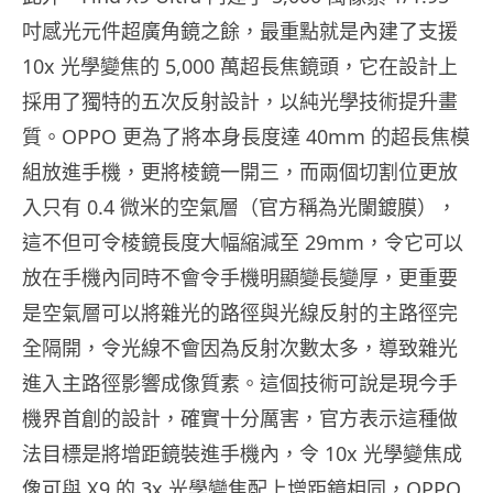
吋感光元件超廣角鏡之餘，最重點就是內建了支援
10x 光學變焦的 5,000 萬超長焦鏡頭，它在設計上
採用了獨特的五次反射設計，以純光學技術提升畫
質。OPPO 更為了將本身長度達 40mm 的超長焦模
組放進手機，更將棱鏡一開三，而兩個切割位更放
入只有 0.4 微米的空氣層（官方稱為光闌鍍膜），
這不但可令棱鏡長度大幅縮減至 29mm，令它可以
放在手機內同時不會令手機明顯變長變厚，更重要
是空氣層可以將雜光的路徑與光線反射的主路徑完
全隔開，令光線不會因為反射次數太多，導致雜光
進入主路徑影響成像質素。這個技術可說是現今手
機界首創的設計，確實十分厲害，官方表示這種做
法目標是將增距鏡裝進手機內，令 10x 光學變焦成
像可與 X9 的 3x 光學變焦配上增距鏡相同，OPPO