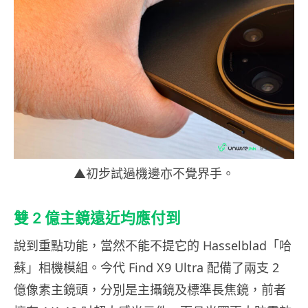
▲初步試過機邊亦不覺界手。
雙 2 億主鏡遠近均應付到
說到重點功能，當然不能不提它的 Hasselblad「哈
蘇」相機模組。今代 Find X9 Ultra 配備了兩支 2
億像素主鏡頭，分別是主攝鏡及標準長焦鏡，前者