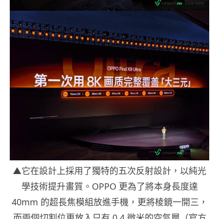
▲它在設計上採用了獨特的五次反射設計，以純光
學技術提升畫質。OPPO 更為了將本身長度達
40mm 的超長焦模組放進手機，更將棱鏡一開三，
而兩個切割位更放入只有 0.4 微米的空氣層（官方