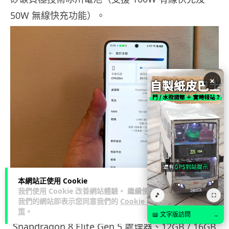
50W 無線快充功能）。
×
本網站正使用 Cookie
我們使用 Cookie 改善網站體驗。 繼續使用
▲規格方面，OPPO Find X9 Ultra 作為攝力機王，
🎵
⛶
我們的網站即表示您同意我們的
Cookie 政
自然也是最高配置，包括：內建 Qualcomm
策
。
📖 文字版訪問
→
Snapdragon 8 Elite Gen 5 處理器、12GB / 16GB