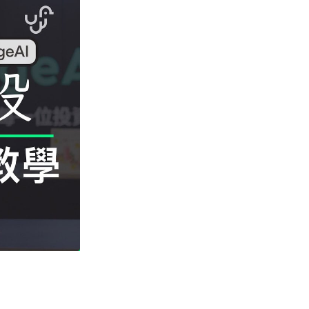
料外洩 Surfshark Antisca...
04.08.2026
汽車科技
Tesla 無預警推出兒童車 無電池
電機一樣秒殺 炒至約港幣39萬
04.08.2026
iPhone app
歐盟再發功 Apple 終答應
iPhone 跨機剪貼簿將可貼 ...
04.08.2026
攝影文化
Sony 授權鏡頭名單公佈 中國廠
平價鏡頭全數缺席 Nikon 已...
04.08.2026