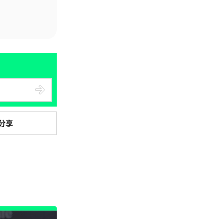
資訊保安
被命令製造「後門」 Apple 再控
告英國政府 加密後門爭議延燒...
04.08.2026
汽車科技
Tesla Model Y 長續航後驅版抵
港 YOHO MALL ...
04.08.2026
分享
人工智能
據報中國憂美國 AI 變武器 不滿
Anthropic 拒正常存取...
04.08.2026
應用軟件
詐騙短訊源源不絕背後是個人資