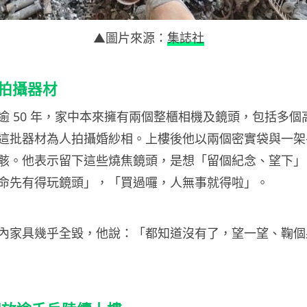
▲圖片來源：
集誌社
年拍攝器材
 50 年，家中本來擁有兩個整櫃相機及鏡頭，包括多個高階 
這批器材為人拍攝婚紗相。上樓後他以兩個密實袋與一架
骸。他表示留下這些燒焦鏡頭，是想「留個紀念、望下」
命先有得玩鏡頭」，「買過囉，人無事就得啦」。
內家具幾乎全毀，他說：「都知道沒有了，望一望、鞠個