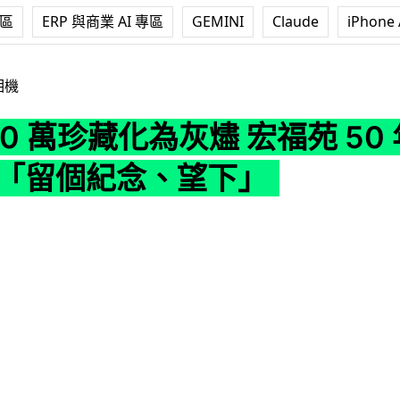
專區
ERP 與商業 AI 專區
GEMINI
Claude
iPhone 
珍藏化為灰燼 宏福苑 50 年攝影發燒友 「留個紀念、望下」
相機
a 70 萬珍藏化為灰燼 宏福苑 50
 「留個紀念、望下」