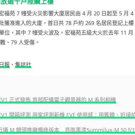
開放逾千戶陸續上樓
苑 7 幢受火災影響大廈居民由 4 月 20 日起至 5 月 
獲准進入的大廈，首日共 78 戶約 269 名居民登記上
住宅單位，其中 7 幢受火波及。宏福苑五級大火於去年 11 月
罹難、79 人受傷。
日報
、
集誌社
 M EV1 正式發佈 首部配備電子觀景器的 M 系列相機
 M EV1 開箱評測 用家評測新機 EVF 使用感：用舊鏡、近
可近攝 M 鏡頭推橄欖綠版本 亮面黑漆Summilux-M 50 f/1.4 