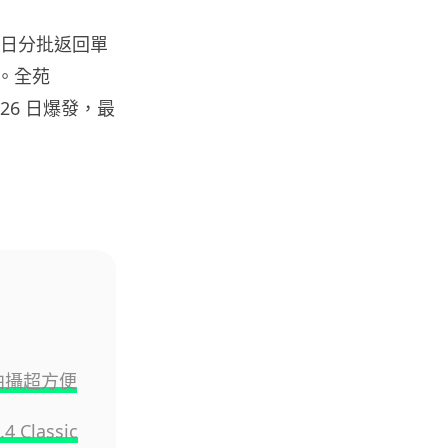
05.08.2026
4 日分批返回單
樓。全苑
電子支付
 26 日爆發，最
當電子支付大行其道 屈穎妍: 商
戶只收現金 唯一可能是逃稅 ...
05.08.2026
人工智能
FBI 探員涉盜 100 萬美元加密
幣 向 ChatGPT 尋求理財及...
05.08.2026
機械人
Powerman 移動充電機械人登港
接拍攝超方便
免鋪樁為的士小巴「送電上門」
05.08.2026
Classic