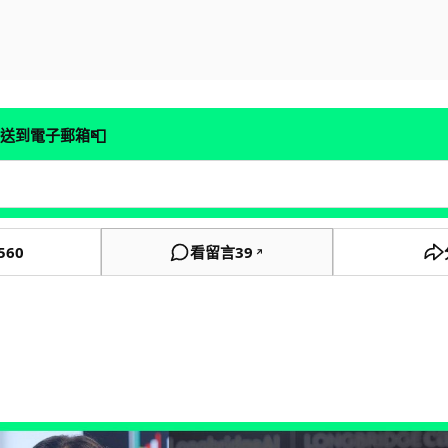
📮
送到電子郵箱
560
看留言
39
↗