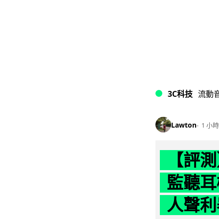
3C科技
流動
Lawton
1 小時
【評測】
監聽耳
人聲利