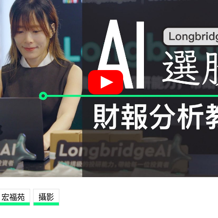
宏福苑
攝影