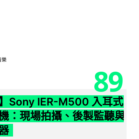
音樂
89
Sony IER-M500 入耳式
機：現場拍攝、後製監聽與
器