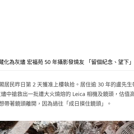
居民昨日第 2 天獲准上樓執拾。居住逾 30 年的盧先
燼中搶救出一批遭大火燒熔的 Leica 相機及鏡頭，估值高達 
想帶著鏡頭離開，因為過往「成日摸住鏡頭」。