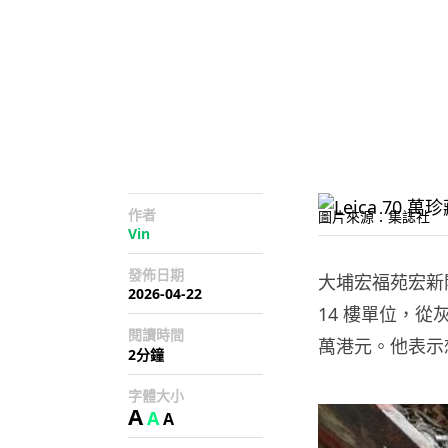
作者
圖片來源：集誌社
Vin
發佈日期
大埔宏福苑宏新閣
2026-04-22
14 樓單位，從灰
閱讀時間
萬港元。他表示
2分鐘
字體大小
A
A
A