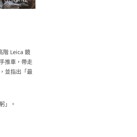
地盤偷吸煙難逃高空法眼 勞工處
出動熱感無人機 擬加 AI 人臉識
別精準...
05.08.2026
人工智能
貨運火箭 沖繩飛台灣僅需 15 分
Leica 鏡
鐘 Hop Aero 將 5...
手推車，帶走
05.08.2026
，並指出「最
遊戲情報
有實體光碟未必代表你擁有遊戲
調查：PS5 34%、Xbox 50...
躬」。
05.08.2026
人工智能
Elon Musk 稱 SpaceX Tesla 是
地球最強兩間硬件公...