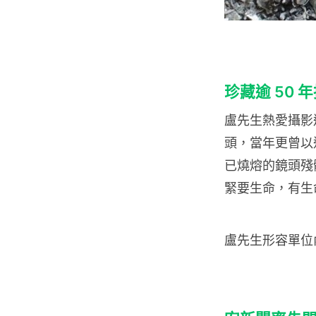
珍藏逾 50 
盧先生熱愛攝影逾
頭，當年更曾以
已燒熔的鏡頭殘
緊要生命，有生
盧先生形容單位