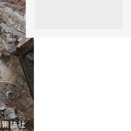
區塊鏈
Fun Coffee 咖啡騙局爆煲 咖啡
包裝虛擬貨幣投資騙局 ...
05.08.2026
智慧城市
網約車條例生效 有司機暫時停工
避風頭 的士業界籲白牌 &#8...
05.08.2026
人工智能
白宮拒測中國開放 AI 模型 業界
質疑安全框架選擇性執行
05.08.2026
人工智能