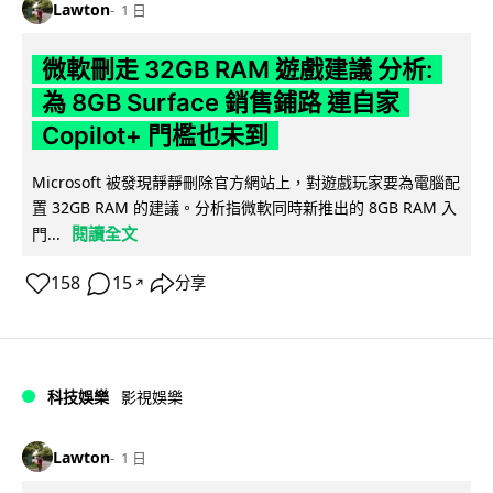
Lawton
1 日
微軟刪走 32GB RAM 遊戲建議 分析:
為 8GB Surface 銷售鋪路 連自家
Copilot+ 門檻也未到
Microsoft 被發現靜靜刪除官方網站上，對遊戲玩家要為電腦配
置 32GB RAM 的建議。分析指微軟同時新推出的 8GB RAM 入
閱讀全文
門...
158
15
分享
↗
科技娛樂
影視娛樂
Lawton
1 日