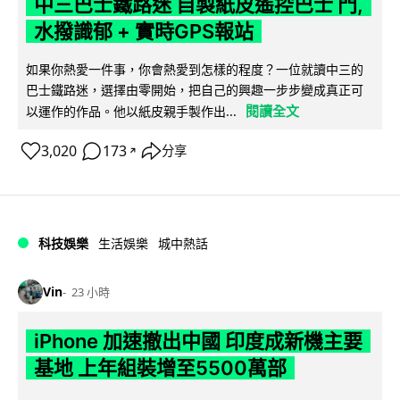
中三巴士鐵路迷 自製紙皮遙控巴士 門,
水撥識郁 + 實時GPS報站
如果你熱愛一件事，你會熱愛到怎樣的程度？一位就讀中三的
巴士鐵路迷，選擇由零開始，把自己的興趣一步步變成真正可
閱讀全文
以運作的作品。他以紙皮親手製作出...
3,020
173
分享
↗
科技娛樂
生活娛樂
城中熱話
Vin
23 小時
iPhone 加速撤出中國 印度成新機主要
基地 上年組裝增至5500萬部