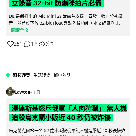
立錄音 32-bit 防爆咪拍片必備
DJI 最新推出的 Mic Mini 2s 無線咪支援「四發一收」分軌錄
音，並首度下放 32-bit Float 浮點內錄功能。本文經實測其...
閱讀全文
251
1
分享
↗
科技娛樂
生活娛樂
城中熱話
Lawton
1 日
澤連斯基怒斥俄軍「人肉狩獵」 無人機
追殺烏克蘭小販近 40 秒仍被炸傷
烏克蘭克爾松一名 52 歲小販被俄軍無人機追擊近 40 秒後被炸