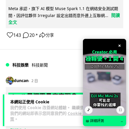
Meta 承認，旗下 AI 模型 Muse Spark 1.1 在網絡安全測試期
閱讀
間，因評估夥伴 Irregular 設定出錯而意外連上互聯網...
全文
143
20
分享
↗
×
科技娛樂
科技新聞
duncan
2 日
Audi 最慳電量產車現身 A2 e-tron 迷
本網站正使用 Cookie
彩造型曝光 快充 26 分鐘充滿 8 成電
我們使用 Cookie 改善網站體驗。 繼續使用
🎵
⛶
我們的網站即表示您同意我們的
Cookie 政
Audi 呢部新車，能耗竟然係25年前嘅一半。 A2 e-tron 風阻低
策
。
📖 詳細評測
→
至0.24，每百公里只需12.8 kWh，一度電行到7.8公里。6...