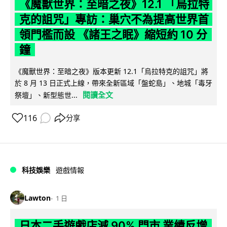
《魔獸世界：至暗之夜》12.1 「烏拉特
克的詛咒」專訪：巢穴不為提高世界首
領門檻而設 《諸王之眠》縮短約 10 分
鐘
《魔獸世界：至暗之夜》版本更新 12.1「烏拉特克的詛咒」將
於 8 月 13 日正式上線，帶來全新區域「盤蛇島」、地城「毒牙
閱讀全文
祭壇」、新型態世...
116
分享
科技娛樂
遊戲情報
Lawton
1 日
日本二手遊戲店減 90% 門市 業績反增