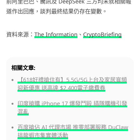
前阿里巴巴、騰訊及 DeepSeek 三方均未就相關報
道作出回應，談判最終結果仍存在變數。
資料來源：
The Information
、
CryptoBriefing
相關文章:
【618好禮搶住有】5.5G/5G上台及家居寬頻
迎新優惠 送高達 $2,400電子繳費券
印度搶購 iPhone 17 爆發鬥毆 插隊購機引發
混亂
百度搶佔 AI 代理市場 推零部署服務 DuClaw
搞龍蝦市集實體活動