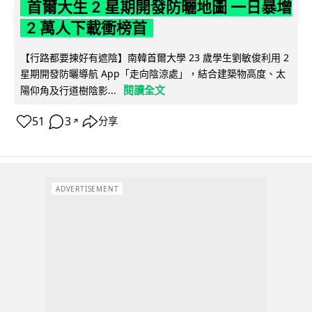
首爾大生 2 星期開發防曬地圖 一日暴增
2 萬人下載衝榜首
【行路都要揀好有遮陰】南韓首爾大學 23 歲學生劉敏俊利用 2
星期開發防曬導航 App「走向陰涼處」，結合建築物高度、太
閱讀全文
陽仰角及行道樹陰影...
51
3
分享
↗
ADVERTISEMENT