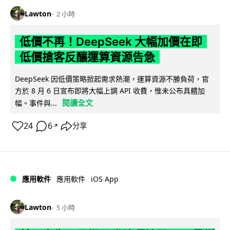
Lawton
2 小時
低價不再！DeepSeek 大幅加價在即
低價搶客反釀運算資源告急
DeepSeek 因低價策略掀起需求熱潮，運算資源不勝負荷，官
方於 8 月 6 日宣布即將大幅上調 API 收費，惟未公布具體加
閱讀全文
幅。事件與...
24
6
分享
↗
iOS App
應用軟件
應用軟件
Lawton
5 小時