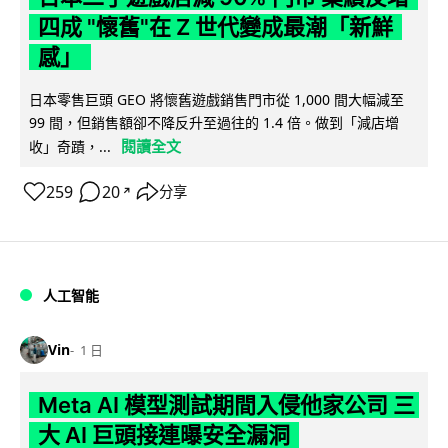
四成 "懷舊"在 Z 世代變成最潮「新鮮
感」
日本零售巨頭 GEO 將懷舊遊戲銷售門市從 1,000 間大幅減至
99 間，但銷售額卻不降反升至過往的 1.4 倍。做到「減店增
閱讀全文
收」奇蹟，...
259
20
分享
↗
人工智能
Vin
1 日
Meta AI 模型測試期間入侵他家公司 三
大 AI 巨頭接連曝安全漏洞