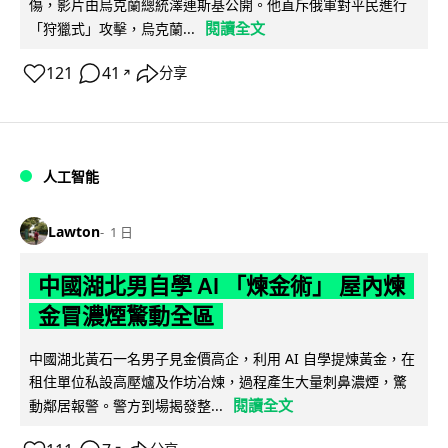
傷，影片由烏克蘭總統澤連斯基公開。他直斥俄軍對平民進行
閱讀全文
「狩獵式」攻擊，烏克蘭...
121
41
分享
↗
人工智能
Lawton
1 日
中國湖北男自學 AI 「煉金術」 屋內煉
金冒濃煙驚動全區
中國湖北黃石一名男子見金價高企，利用 AI 自學提煉黃金，在
租住單位私設高壓爐及作坊冶煉，過程產生大量刺鼻濃煙，驚
閱讀全文
動鄰居報警。警方到場揭發整...