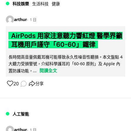
科技娛樂
生活科技
健康
arthur
1 日
AirPods 用家注意聽力響紅燈 醫學界籲
耳機用戶謹守「60-60」鐵律
長時間高音量佩戴耳機可能導致永久性噪音性聽損。本文盤點 4
大聽力受損警號，介紹科學護耳的「60-60 原則」及 Apple 內
閱讀全文
置防護功能，...
20
分享
人工智能
arthur
1 日