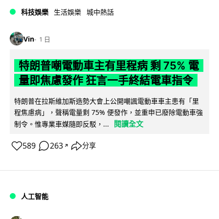
科技娛樂
生活娛樂
城中熱話
Vin
1 日
特朗普嘲電動車主有里程病 剩 75% 電
量即焦慮發作 狂言一手終結電車指令
特朗普在拉斯維加斯造勢大會上公開嘲諷電動車車主患有「里
程焦慮病」，聲稱電量剩 75% 便發作，並重申已廢除電動車強
閱讀全文
制令。惟專業車媒隨即反駁，...
589
263
分享
↗
人工智能