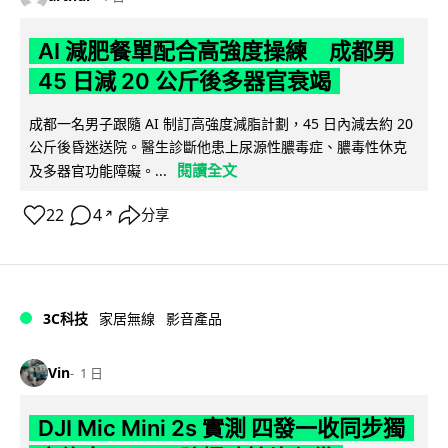
AI 減肥餐單配合高強度操練 成都男
45 日減 20 公斤後多器官衰竭
成都一名男子跟隨 AI 制訂高強度減脂計劃，45 日內減去約 20
公斤後昏迷送院。醫生診斷他患上尿源性膿毒症、膿毒性休克
閱讀全文
及多器官功能障礙。...
22
4
分享
↗
3C科技
家居無線
影音產品
Vin
1 日
DJI Mic Mini 2s 實測 四發一收同步獨