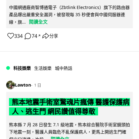
中國網通廠商智博通電子（Zbtlink Electronics）旗下的路由器
產品爆出嚴重安全漏洞，被發現每 35 秒便會與中國伺服器連
閱讀全文
線，旗...
334
74
分享
↗
科技娛樂
生活娛樂
城中熱話
Lawton
1 日
熊本地震手術室驚魂片瘋傳 醫護保護病
人、逃生門 網民讚值得尊敬
熊本縣 7 月 28 日發生 7.1 級地震，熊本綜合醫院手術室鏡頭拍
下地震一刻，醫護人員臨危不亂保護病人，更馬上開逃生門確
閱讀全文