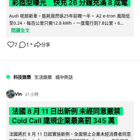
彩造型曝光 快充 26 分鐘充滿 8 成電
Audi 呢部新車，能耗竟然係25年前嘅一半。 A2 e-tron 風阻低
至0.24，每百公里只需12.8 kWh，一度電行到7.8公里。6...
閱讀全文
7
1
分享
↗
科技娛樂
生活娛樂
城中熱話
Vin
21 小時
法國 8 月 11 日出新例 未經同意嚴禁
Cold Call 違規企業最高罰 345 萬
法國將於 8 月 11 日起實施新例，全面禁止企業未經消費者同意