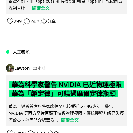
致電推銷，由「opt-out」拒接登記制轉為「opt-in」先徵同意
閱讀全文
機制。違...
299
24
分享
↗
人工智能
Lawton
22 小時
華為科學家警告 NVIDIA 已近物理極限
華為「韜定律」可繞過摩爾定律瓶頸
華為半導體首席科學家廖恒罕見接受近 5 小時專訪，警告
NVIDIA 等西方晶片巨頭正逼近物理極限，傳統製程升級已失經
閱讀全文
濟效益。他同時介紹華為...