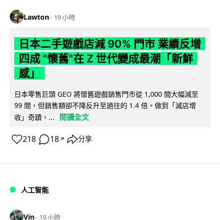
Lawton
19 小時
日本二手遊戲店減 90% 門市 業績反增
四成 "懷舊"在 Z 世代變成最潮「新鮮
感」
日本零售巨頭 GEO 將懷舊遊戲銷售門市從 1,000 間大幅減至
99 間，但銷售額卻不降反升至過往的 1.4 倍。做到「減店增
閱讀全文
收」奇蹟，...
218
18
分享
↗
人工智能
Vin
19 小時