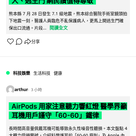
人、逃生門 網民讚值得尊敬
熊本縣 7 月 28 日發生 7.1 級地震，熊本綜合醫院手術室鏡頭拍
下地震一刻，醫護人員臨危不亂保護病人，更馬上開逃生門確
閱讀全文
保出口流通。片段...
分享
科技娛樂
生活科技
健康
arthur
3 小時
AirPods 用家注意聽力響紅燈 醫學界籲
耳機用戶謹守「60-60」鐵律
長時間高音量佩戴耳機可能導致永久性噪音性聽損。本文盤點 4
大聽力受損警號，介紹科學護耳的「60-60 原則」及 Apple 內