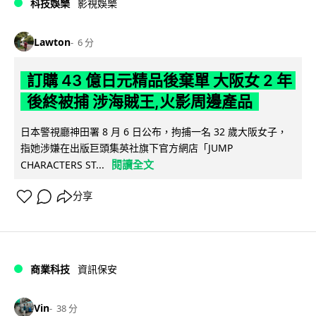
科技娛樂
影視娛樂
Lawton
6 分
訂購 43 億日元精品後棄單 大阪女 2 年
後終被捕 涉海賊王,火影周邊產品
日本警視廳神田署 8 月 6 日公布，拘捕一名 32 歲大阪女子，
指她涉嫌在出版巨頭集英社旗下官方網店「JUMP
閱讀全文
CHARACTERS ST...
分享
商業科技
資訊保安
Vin
38 分