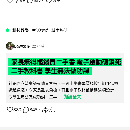
1,499
557
分享
↗
科技娛樂
生活娛樂
城中熱話
Lawton
22 小時
家長無得慳錢買二手書 電子啟動碼鎖死
二手教科書 學生無法做功課
社福界立法會議員陳文宜指，一間中學書單價錢按年加 14.7%
遠超通漲，令家長難以負擔。而且電子教材啟動碼這項設計，
閱讀全文
令學生無法完成功課，二手...
880
343
分享
↗