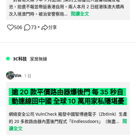
池，拾遺不報並帶返香港自用。兩人本月 2 日經港珠澳大橋再
閱讀全文
次入境澳門時，被治安警察局...
506
73
分享
↗
3C科技
家居無線
Vin
1 日
逾 20 款平價路由器爆後門 每 35 秒自
動連線回中國 全球 10 萬用家私隱堪憂
網絡安全公司 VulnCheck 揭發中國智博通電子（Zbtlink）生產
閱
的 20 多款路由器內置後門程式「Endlessdoors」（無盡...
讀全文