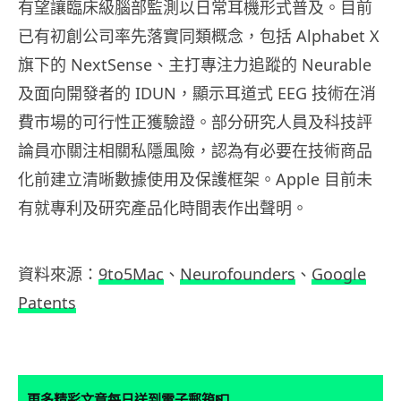
有望讓臨床級腦部監測以日常耳機形式普及。目前
已有初創公司率先落實同類概念，包括 Alphabet X
旗下的 NextSense、主打專注力追蹤的 Neurable
及面向開發者的 IDUN，顯示耳道式 EEG 技術在消
費市場的可行性正獲驗證。部分研究人員及科技評
論員亦關注相關私隱風險，認為有必要在技術商品
化前建立清晰數據使用及保護框架。Apple 目前未
有就專利及研究產品化時間表作出聲明。
資料來源：
9to5Mac
、
Neurofounders
、
Google
Patents
📮
更多精彩文章每日送到電子郵箱