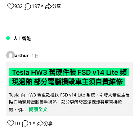
932
197
分享
↗
人工智能
arthur
1 日
Tesla HW3 舊硬件裝 FSD v14 Lite 頻
現過熱 部分電腦損毀車主須自費維修
Tesla 向 HW3 舊車款推送 FSD v14 Lite 系統，引發大量車主反
映自動駕駛電腦嚴重過熱，部分更觸發高溫保護甚至直接燒
閱讀全文
毀，須...
10
1
分享
↗