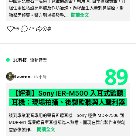
中國湖北黃石一名男子見金價高企，利用 AI 自學提煉黃金，在
租住單位私設高壓爐及作坊冶煉，過程產生大量刺鼻濃煙，驚
閱讀全文
動鄰居報警。警方到場揭發整...
99
7
分享
↗
3C科技
流動音樂
89
Lawton
18 小時
【評測】Sony IER-M500 入耳式監聽
耳機：現場拍攝、後製監聽與人聲利器
談到專業混音專用的聲音監聽耳機，Sony 經典 MDR-7506 到
MDR-M1 專業錄音室耳機都為人熟悉。而現在舞台製作者與創
閱讀全文
意影像製作...