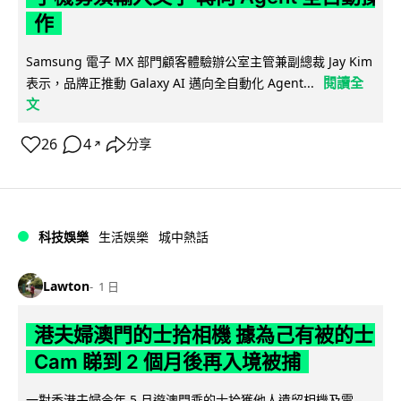
作
Samsung 電子 MX 部門顧客體驗辦公室主管兼副總裁 Jay Kim
閱讀全
表示，品牌正推動 Galaxy AI 邁向全自動化 Agent...
文
26
4
分享
↗
科技娛樂
生活娛樂
城中熱話
Lawton
1 日
港夫婦澳門的士拾相機 據為己有被的士
Cam 睇到 2 個月後再入境被捕
一對香港夫婦今年 5 月遊澳門乘的士拾獲他人遺留相機及電