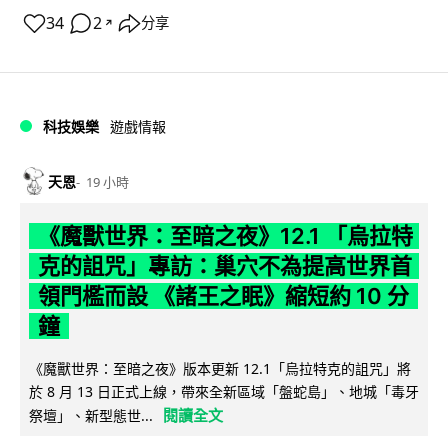
34
2
分享
↗
科技娛樂
遊戲情報
天恩
19 小時
《魔獸世界：至暗之夜》12.1 「烏拉特
克的詛咒」專訪：巢穴不為提高世界首
領門檻而設 《諸王之眠》縮短約 10 分
鐘
《魔獸世界：至暗之夜》版本更新 12.1「烏拉特克的詛咒」將
於 8 月 13 日正式上線，帶來全新區域「盤蛇島」、地城「毒牙
閱讀全文
祭壇」、新型態世...