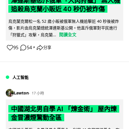
澤連斯基怒斥俄軍「人肉狩獵」 無人機
追殺烏克蘭小販近 40 秒仍被炸傷
烏克蘭克爾松一名 52 歲小販被俄軍無人機追擊近 40 秒後被炸
傷，影片由烏克蘭總統澤連斯基公開。他直斥俄軍對平民進行
閱讀全文
「狩獵式」攻擊，烏克蘭...
95
54
分享
↗
人工智能
Lawton
17 小時
中國湖北男自學 AI 「煉金術」 屋內煉
金冒濃煙驚動全區