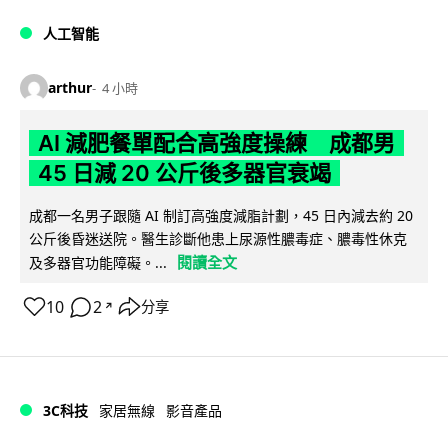
人工智能
arthur
4 小時
AI 減肥餐單配合高強度操練 成都男
45 日減 20 公斤後多器官衰竭
成都一名男子跟隨 AI 制訂高強度減脂計劃，45 日內減去約 20
公斤後昏迷送院。醫生診斷他患上尿源性膿毒症、膿毒性休克
閱讀全文
及多器官功能障礙。...
10
2
分享
↗
3C科技
家居無線
影音產品