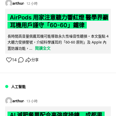
arthur
12 小時
AirPods 用家注意聽力響紅燈 醫學界籲
耳機用戶謹守「60-60」鐵律
長時間高音量佩戴耳機可能導致永久性噪音性聽損。本文盤點 4
大聽力受損警號，介紹科學護耳的「60-60 原則」及 Apple 內
閱讀全文
置防護功能，...
14
分享
人工智能
arthur
13 小時
AI 減肥餐單配合高強度操練 成都男