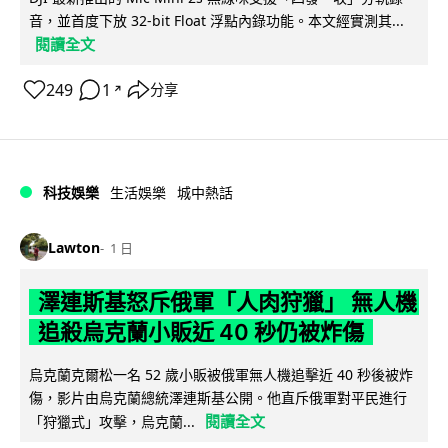
音，並首度下放 32-bit Float 浮點內錄功能。本文經實測其...
閱讀全文
249
1
分享
↗
科技娛樂
生活娛樂
城中熱話
Lawton
1 日
澤連斯基怒斥俄軍「人肉狩獵」 無人機
追殺烏克蘭小販近 40 秒仍被炸傷
烏克蘭克爾松一名 52 歲小販被俄軍無人機追擊近 40 秒後被炸
傷，影片由烏克蘭總統澤連斯基公開。他直斥俄軍對平民進行
閱讀全文
「狩獵式」攻擊，烏克蘭...