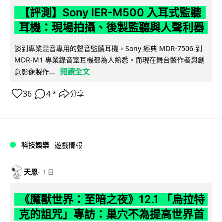
【評測】Sony IER-M500 入耳式監聽
耳機：現場拍攝、後製監聽與人聲利器
談到專業混音專用的聲音監聽耳機，Sony 經典 MDR-7506 到
MDR-M1 專業錄音室耳機都為人熟悉。而現在舞台製作者與創
閱讀全文
意影像製作...
36
4
分享
↗
科技娛樂
遊戲情報
天恩
1 日
《魔獸世界：至暗之夜》12.1 「烏拉特
克的詛咒」專訪：巢穴不為提高世界首