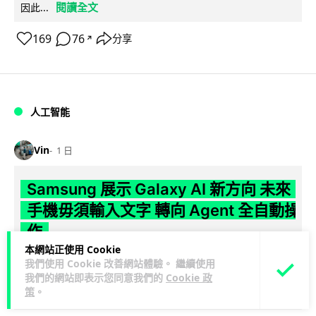
閱讀全文
因此...
169
76
分享
↗
人工智能
Vin
1 日
Samsung 展示 Galaxy AI 新方向 未來
手機毋須輸入文字 轉向 Agent 全自動操
作
本網站正使用 Cookie
Samsung 電子 MX 部門顧客體驗辦公室主管兼副總裁 Jay Kim
我們使用 Cookie 改善網站體驗。 繼續使用
閱讀全
我們的網站即表示您同意我們的
Cookie 政
表示，品牌正推動 Galaxy AI 邁向全自動化 Agent...
策
。
文