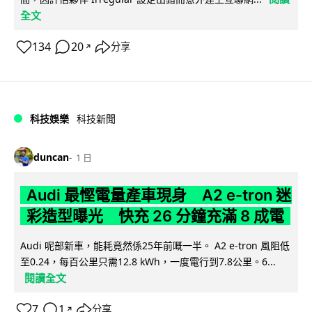
全文
134
20
分享
↗
科技娛樂
科技新聞
duncan
1 日
Audi 最慳電量產車現身 A2 e-tron 迷
彩造型曝光 快充 26 分鐘充滿 8 成電
Audi 呢部新車，能耗竟然係25年前嘅一半。 A2 e-tron 風阻低
至0.24，每百公里只需12.8 kWh，一度電行到7.8公里。6...
閱讀全文
7
1
分享
↗