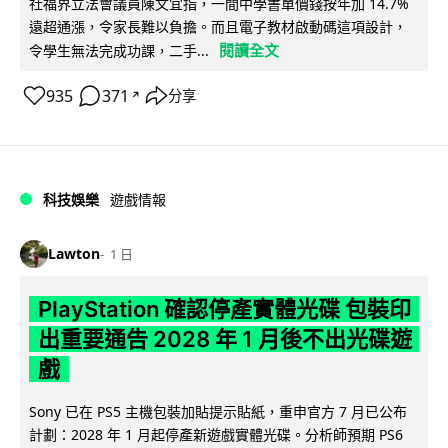
社福界立法會議員陳文宜指，一間中學書單價錢按年加 14.7%
遠超通漲，令家長難以負擔。而且電子教材啟動碼這項設計，
閱讀全文
令學生無法完成功課，二手...
935
371
分享
↗
科技娛樂
遊戲情報
Lawton
1 日
PlayStation 確認停產實體光碟 包裝印
出重要通告 2028 年 1 月後不出光碟遊
戲
Sony 已在 PS5 主機包裝加貼提示貼紙，重申官方 7 月已公布
計劃：2028 年 1 月起停產新遊戲實體光碟。分析師預期 PS6