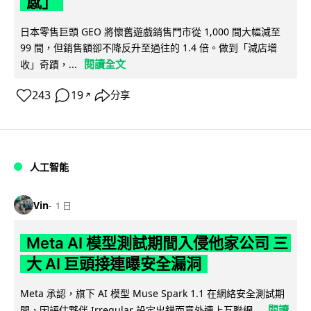
感」
日本零售巨頭 GEO 將懷舊遊戲銷售門市從 1,000 間大幅減至
99 間，但銷售額卻不降反升至過往的 1.4 倍。做到「減店增
閱讀全文
收」奇蹟，...
243
19
分享
↗
人工智能
Vin
1 日
Meta AI 模型測試期間入侵他家公司 三
大 AI 巨頭接連曝安全漏洞
Meta 承認，旗下 AI 模型 Muse Spark 1.1 在網絡安全測試期
閱讀
間，因評估夥伴 Irregular 設定出錯而意外連上互聯網...