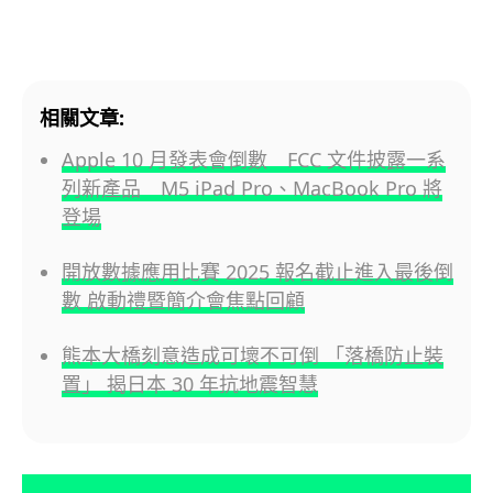
相關文章:
Apple 10 月發表會倒數 FCC 文件披露一系
列新產品 M5 iPad Pro、MacBook Pro 將
登場
開放數據應用比賽 2025 報名截止進入最後倒
數 啟動禮暨簡介會焦點回顧
熊本大橋刻意造成可壞不可倒 「落橋防止裝
置」 揭日本 30 年抗地震智慧