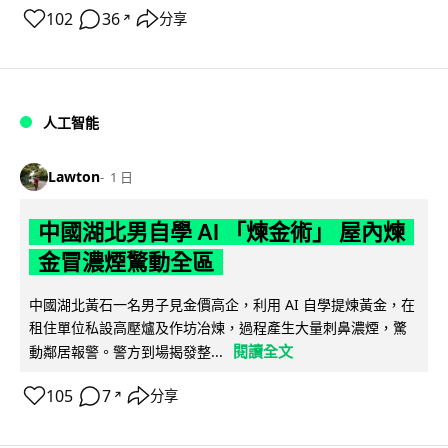
102
36
分享
↗
人工智能
Lawton
1 日
中國湖北男自學 AI 「煉金術」 屋內煉
金冒濃煙驚動全區
中國湖北黃石一名男子見金價高企，利用 AI 自學提煉黃金，在
租住單位私設高壓爐及作坊冶煉，過程產生大量刺鼻濃煙，驚
閱讀全文
動鄰居報警。警方到場揭發整...
105
7
分享
↗