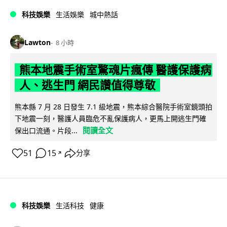
科技娛樂
生活娛樂
城中熱話
Lawton
8 小時
熊本地震手術室驚魂片瘋傳 醫護保護病
人、逃生門 網民讚值得尊敬
熊本縣 7 月 28 日發生 7.1 級地震，熊本綜合醫院手術室鏡頭拍
下地震一刻，醫護人員臨危不亂保護病人，更馬上開逃生門確
閱讀全文
保出口流通。片段...
51
15
分享
↗
科技娛樂
生活科技
健康