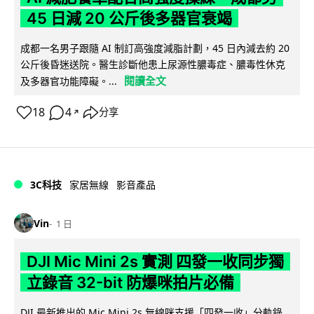
45 日減 20 公斤後多器官衰竭
成都一名男子跟隨 AI 制訂高強度減脂計劃，45 日內減去約 20
公斤後昏迷送院。醫生診斷他患上尿源性膿毒症、膿毒性休克
閱讀全文
及多器官功能障礙。...
18
4
分享
↗
3C科技
家居無線
影音產品
Vin
1 日
DJI Mic Mini 2s 實測 四發一收同步獨
立錄音 32-bit 防爆咪拍片必備
DJI 最新推出的 Mic Mini 2s 無線咪支援「四發一收」分軌錄