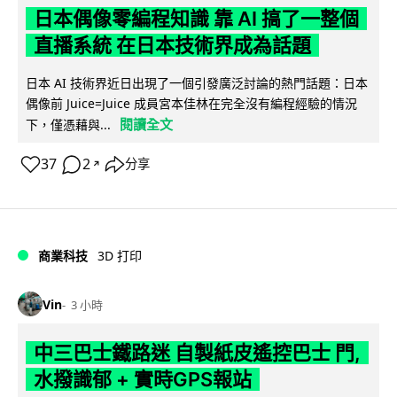
日本偶像零編程知識 靠 AI 搞了一整個
直播系統 在日本技術界成為話題
日本 AI 技術界近日出現了一個引發廣泛討論的熱門話題：日本
偶像前 Juice=Juice 成員宮本佳林在完全沒有編程經驗的情況
閱讀全文
下，僅憑藉與...
37
2
分享
↗
商業科技
3D 打印
Vin
3 小時
中三巴士鐵路迷 自製紙皮遙控巴士 門,
水撥識郁 + 實時GPS報站