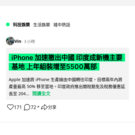
科技娛樂
生活娛樂
城中熱話
Vin
3 小時
iPhone 加速撤出中國 印度成新機主要
基地 上年組裝增至5500萬部
Apple 加速將 iPhone 生產線由中國轉往印度，目標兩年內將
產量最高 50% 移至當地。印度政府推出關稅豁免及稅務優惠延
閱讀全文
長至 204...
171
72
分享
↗