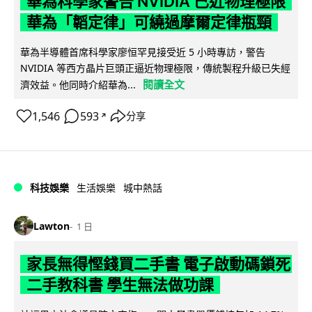
華為科學家警告 NVIDIA 已近物理極限
華為「韜定律」可繞過摩爾定律瓶頸
華為半導體首席科學家廖恒罕見接受近 5 小時專訪，警告
NVIDIA 等西方晶片巨頭正逼近物理極限，傳統製程升級已失經
閱讀全文
濟效益。他同時介紹華為...
1,546
593
分享
↗
科技娛樂
生活娛樂
城中熱話
Lawton
1 日
家長無得慳錢買二手書 電子啟動碼鎖死
二手教科書 學生無法做功課