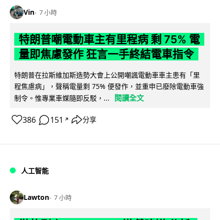
Vin
7 小時
特朗普嘲電動車主有里程病 剩 75% 電
量即焦慮發作 狂言一手終結電車指令
特朗普在拉斯維加斯造勢大會上公開嘲諷電動車車主患有「里
程焦慮病」，聲稱電量剩 75% 便發作，並重申已廢除電動車強
閱讀全文
制令。惟專業車媒隨即反駁，...
386
151
分享
↗
人工智能
Lawton
7 小時