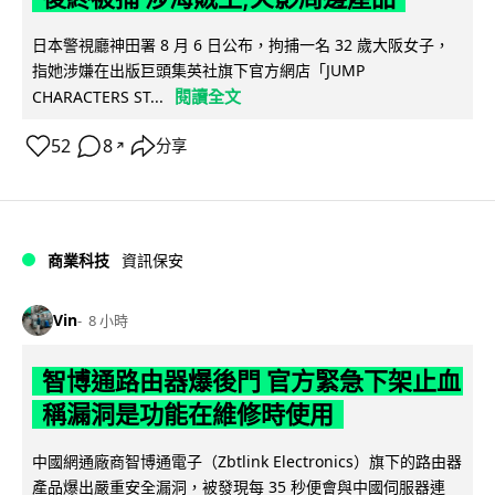
日本警視廳神田署 8 月 6 日公布，拘捕一名 32 歲大阪女子，
指她涉嫌在出版巨頭集英社旗下官方網店「JUMP
閱讀全文
CHARACTERS ST...
52
8
分享
↗
商業科技
資訊保安
Vin
8 小時
智博通路由器爆後門 官方緊急下架止血
稱漏洞是功能在維修時使用
中國網通廠商智博通電子（Zbtlink Electronics）旗下的路由器
產品爆出嚴重安全漏洞，被發現每 35 秒便會與中國伺服器連