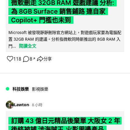
微軟刪走 32GB RAM 遊戲建議 分析:
為 8GB Surface 銷售鋪路 連自家
Copilot+ 門檻也未到
Microsoft 被發現靜靜刪除官方網站上，對遊戲玩家要為電腦配
置 32GB RAM 的建議。分析指微軟同時新推出的 8GB RAM 入
閱讀全文
門...
118
8
分享
↗
科技娛樂
影視娛樂
Lawton
8 小時
訂購 43 億日元精品後棄單 大阪女 2 年
後終被捕 涉海賊王,火影周邊產品