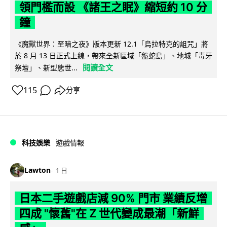
領門檻而設 《諸王之眠》縮短約 10 分
鐘
《魔獸世界：至暗之夜》版本更新 12.1「烏拉特克的詛咒」將
於 8 月 13 日正式上線，帶來全新區域「盤蛇島」、地城「毒牙
閱讀全文
祭壇」、新型態世...
115
分享
科技娛樂
遊戲情報
Lawton
1 日
日本二手遊戲店減 90% 門市 業績反增
四成 "懷舊"在 Z 世代變成最潮「新鮮