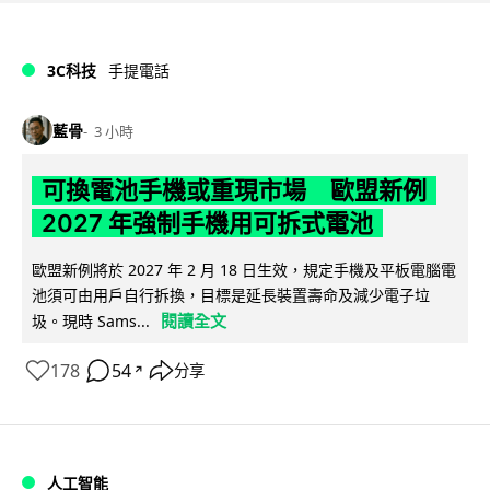
3C科技
手提電話
藍骨
3 小時
可換電池手機或重現市場 歐盟新例
2027 年強制手機用可拆式電池
歐盟新例將於 2027 年 2 月 18 日生效，規定手機及平板電腦電
池須可由用戶自行拆換，目標是延長裝置壽命及減少電子垃
閱讀全文
圾。現時 Sams...
178
54
分享
↗
人工智能