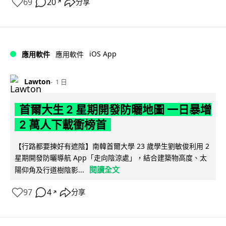
69
20
分享
↗
iOS App
應用軟件
應用軟件
Lawton
1 日
首爾大生 2 星期開發防曬地圖 一日暴增
2 萬人下載衝榜首
【行路都要揀好有遮陰】南韓首爾大學 23 歲學生劉敏俊利用 2
星期開發防曬導航 App「走向陰涼處」，結合建築物高度、太
閱讀全文
陽仰角及行道樹陰影...
97
4
分享
↗