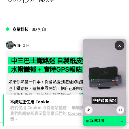
商業科技
3D 打印
×
Vin
2 日
中三巴士鐵路迷 自製紙皮遙控巴士 門,
水撥識郁 + 實時GPS報站
如果你熱愛一件事，你會熱愛到怎樣的程度？一位就讀中三的
巴士鐵路迷，選擇由零開始，把自己的興趣一步步變成真正可
閱讀全文
以運作的作品。他以紙皮親手製作出...
本網站正使用 Cookie
我們使用 Cookie 改善網站體驗。 繼續使用
4,788
263
分享
↗
🎵
⛶
我們的網站即表示您同意我們的
Cookie 政
策
。
📖 詳細評測
→