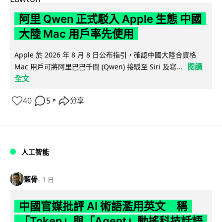
阿里 Qwen 正式駁入 Apple 生態 中國
大陸 Mac 用戶率先使用
Apple 於 2026 年 8 月 8 日公布指引，確認中國大陸合資格
閱讀
Mac 用戶可將阿里巴巴千問 (Qwen) 接駁至 Siri 及寫...
全文
40
5
分享
↗
人工智能
藍骨
1 日
中國官媒批評 AI 術語濫用英文 稱
「Token」與「Agent」動搖科技話語