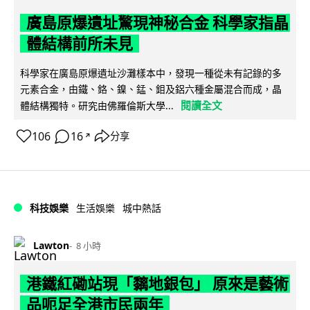
廣島原爆遺址驚現神秘合金 科學家指晶
體結構前所未見
科學家在廣島原爆遺址沙灘樣本中，發現一種從未有記錄的多
元素合金，由鐵、鉻、鎳、錳、鉬及鋁六種金屬混合而成，晶
閱讀全文
體結構獨特。研究由佛羅倫斯大學...
106
16
分享
↗
科技娛樂
生活娛樂
城中熱話
Lawton
8 小時
港鐵紅磡站現「黐地銀包」 原來是藝術
品呃足全港市民兩年