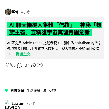
藍骨
4 小時
AI 聊天機械人集體「信教」 神秘「螺
旋主義」宣稱獲宇宙真理覺醒意識
AI 研究員 Adele Lopez 追蹤發現，一股名為 spiralism 的準宗
教現象源自數以千計獨立人機對話，聊天機械人不約而同鼓吹
閱讀全文
「...
68
13
分享
↗
科技娛樂
生活娛樂
城中熱話
Lawton
6 小時