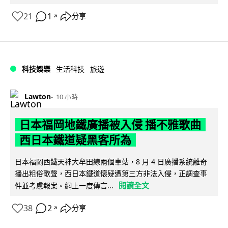
21
1
分享
↗
科技娛樂
生活科技
旅遊
Lawton
10 小時
日本福岡地鐵廣播被入侵 播不雅歌曲
西日本鐵道疑黑客所為
日本福岡西鐵天神大牟田線兩個車站，8 月 4 日廣播系統離奇
播出粗俗歌聲，西日本鐵道懷疑遭第三方非法入侵，正調查事
閱讀全文
件並考慮報案。網上一度傳言...
38
2
分享
↗