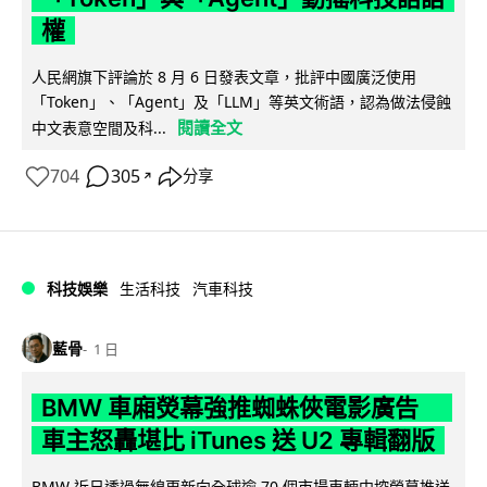
權
人民網旗下評論於 8 月 6 日發表文章，批評中國廣泛使用
「Token」、「Agent」及「LLM」等英文術語，認為做法侵蝕
閱讀全文
中文表意空間及科...
704
305
分享
↗
科技娛樂
生活科技
汽車科技
藍骨
1 日
BMW 車廂熒幕強推蜘蛛俠電影廣告
車主怒轟堪比 iTunes 送 U2 專輯翻版
BMW 近日透過無線更新向全球逾 70 個市場車輛中控熒幕推送