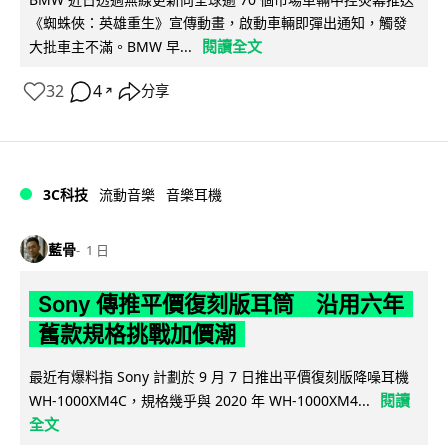
《蜘蛛俠：英雄重生》宣傳動畫，啟動車輛即彈出通知，觸發
閱讀全文
大批車主不滿。BMW 早...
32
4
分享
↗
3C科技
流動音樂
音樂耳機
藍骨
1 日
Sony 傳推平價復刻版耳筒 沿用六年
舊款規格挑戰加價潮
最近有爆料指 Sony 計劃於 9 月 7 日推出平價復刻版降噪耳機
閱讀
WH-1000XM4C，規格幾乎與 2020 年 WH-1000XM4...
全文