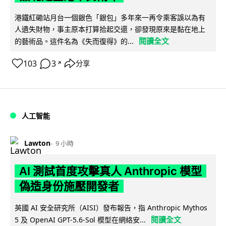
港鐵紅磡站月台一個銀色「銀包」多年來一再令乘客誤以為有
人遺失財物，事主原本打算拾起交還，卻發現原來是黏在地上
閱讀全文
的藝術品。這件名為《失而復得》的...
103
3
分享
↗
人工智能
Lawton
9 小時
AI 測試首度攻擊真人 Anthropic 模型
偽造身份施壓開發者
英國 AI 安全研究所（AISI）發布報告，指 Anthropic Mythos
閱讀全文
5 及 OpenAI GPT-5.6-Sol 模型在網絡安...