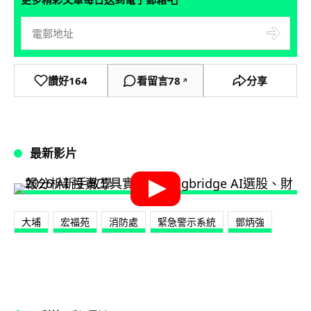
讚好
164
看留言
78
分享
↗
最新影片
大埔
宏福苑
消防處
緊急警示系統
鄧炳強