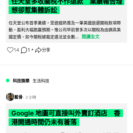
任天堂多收關稅不作退款 業績報告理
想卻惹集體訴訟
任天堂公布首季業績，受遊戲熱賣及一筆美國退還關稅款項帶
動，盈利大幅跑贏預期。惟公司早前曾多次以關稅為由調高美
閱讀全文
國定價，如今關稅被裁定違法並全數...
14
1
分享
↗
科技娛樂
生活科技
藍骨
2 小時
Google 地圖可直接叫外賣訂酒店 香
港開通時間仍未有着落