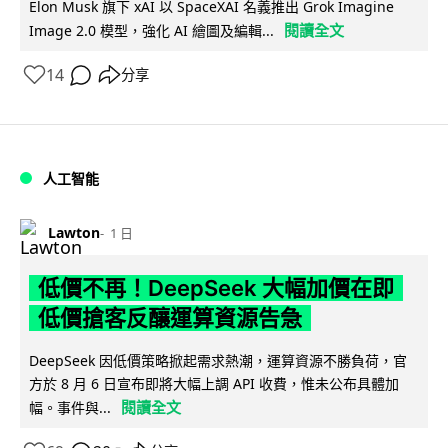
Elon Musk 旗下 xAI 以 SpaceXAI 名義推出 Grok Imagine
閱讀全文
Image 2.0 模型，強化 AI 繪圖及編輯...
14
分享
人工智能
Lawton
1 日
低價不再！DeepSeek 大幅加價在即
低價搶客反釀運算資源告急
DeepSeek 因低價策略掀起需求熱潮，運算資源不勝負荷，官
方於 8 月 6 日宣布即將大幅上調 API 收費，惟未公布具體加
閱讀全文
幅。事件與...