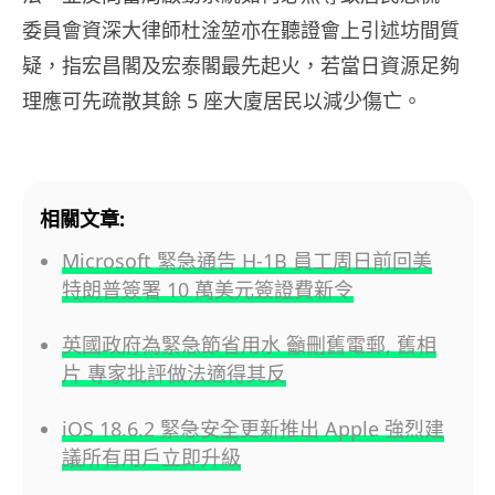
委員會資深大律師杜淦堃亦在聽證會上引述坊間質
疑，指宏昌閣及宏泰閣最先起火，若當日資源足夠
理應可先疏散其餘 5 座大廈居民以減少傷亡。
相關文章:
Microsoft 緊急通告 H-1B 員工周日前回美
特朗普簽署 10 萬美元簽證費新令
英國政府為緊急節省用水 籲刪舊電郵, 舊相
片 專家批評做法適得其反
iOS 18.6.2 緊急安全更新推出 Apple 強烈建
議所有用戶立即升級