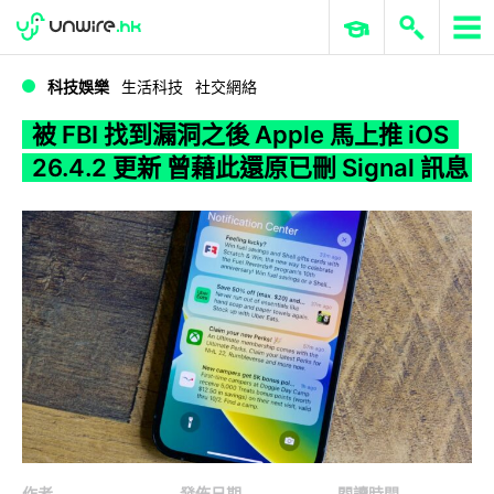
WWDC 2026
GenAI 與雲端科技專區
ERP 與商業 AI
被 FBI 找到漏洞之後 Apple 馬上推 iOS 26.4.2 更新 曾藉此還原已刪 Signal 訊息
科技娛樂
生活科技
社交網絡
被 FBI 找到漏洞之後 Apple 馬上推 iOS
26.4.2 更新 曾藉此還原已刪 Signal 訊息
作者
發佈日期
閱讀時間