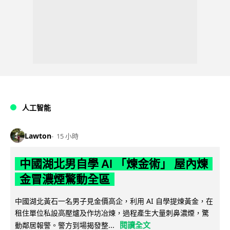
人工智能
Lawton
15 小時
中國湖北男自學 AI 「煉金術」 屋內煉
金冒濃煙驚動全區
中國湖北黃石一名男子見金價高企，利用 AI 自學提煉黃金，在
租住單位私設高壓爐及作坊冶煉，過程產生大量刺鼻濃煙，驚
閱讀全文
動鄰居報警。警方到場揭發整...