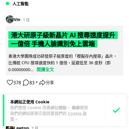
人工智能
Vin
1 日
港大研原子級新晶片 AI 搜尋速度提升
一億倍 手機人臉識別免上雲端
香港大學團隊成功研發原子級厚度的「模擬存內搜尋」晶片，
比傳統 CPU 搜尋速度快約 1 億倍，延遲低至 36 皮秒（即
閱讀全文
0.00000000...
378
83
分享
↗
本網站正使用 Cookie
我們使用 Cookie 改善網站體驗。 繼續使用
科技娛樂
生活科技
旅遊
我們的網站即表示您同意我們的
Cookie 政
策
。
Lawton
1 日