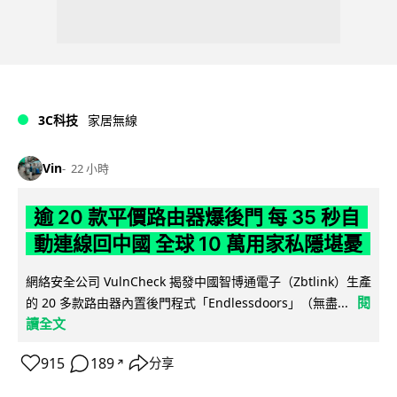
3C科技
家居無線
Vin
22 小時
逾 20 款平價路由器爆後門 每 35 秒自
動連線回中國 全球 10 萬用家私隱堪憂
網絡安全公司 VulnCheck 揭發中國智博通電子（Zbtlink）生產
閱
的 20 多款路由器內置後門程式「Endlessdoors」（無盡...
讀全文
915
189
分享
↗