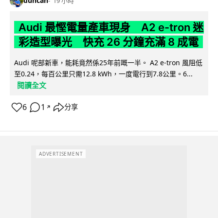
duncan
19 小時
Audi 最慳電量產車現身 A2 e-tron 迷
彩造型曝光 快充 26 分鐘充滿 8 成電
Audi 呢部新車，能耗竟然係25年前嘅一半。 A2 e-tron 風阻低
至0.24，每百公里只需12.8 kWh，一度電行到7.8公里。6...
閱讀全文
6
1
分享
↗
ADVERTISEMENT