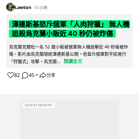
Lawton
15 小時
澤連斯基怒斥俄軍「人肉狩獵」 無人機
追殺烏克蘭小販近 40 秒仍被炸傷
烏克蘭克爾松一名 52 歲小販被俄軍無人機追擊近 40 秒後被炸
傷，影片由烏克蘭總統澤連斯基公開。他直斥俄軍對平民進行
閱讀全文
「狩獵式」攻擊，烏克蘭...
82
45
分享
↗
ADVERTISEMENT