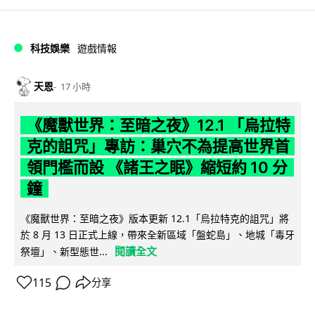
科技娛樂
遊戲情報
天恩
17 小時
《魔獸世界：至暗之夜》12.1 「烏拉特
克的詛咒」專訪：巢穴不為提高世界首
領門檻而設 《諸王之眠》縮短約 10 分
鐘
《魔獸世界：至暗之夜》版本更新 12.1「烏拉特克的詛咒」將
於 8 月 13 日正式上線，帶來全新區域「盤蛇島」、地城「毒牙
閱讀全文
祭壇」、新型態世...
115
分享