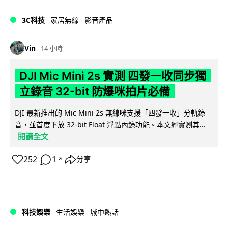
3C科技
家居無線
影音產品
Vin
14 小時
DJI Mic Mini 2s 實測 四發一收同步獨
立錄音 32-bit 防爆咪拍片必備
DJI 最新推出的 Mic Mini 2s 無線咪支援「四發一收」分軌錄
音，並首度下放 32-bit Float 浮點內錄功能。本文經實測其...
閱讀全文
252
1
分享
↗
科技娛樂
生活娛樂
城中熱話