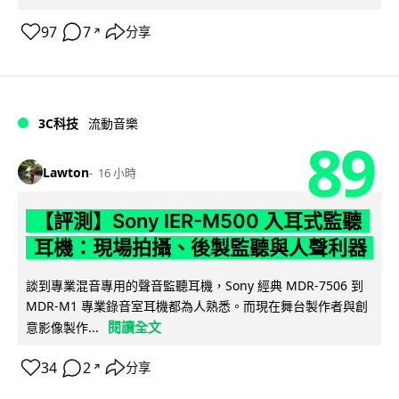
97
7
分享
↗
3C科技
流動音樂
89
Lawton
16 小時
【評測】Sony IER-M500 入耳式監聽
耳機：現場拍攝、後製監聽與人聲利器
談到專業混音專用的聲音監聽耳機，Sony 經典 MDR-7506 到
MDR-M1 專業錄音室耳機都為人熟悉。而現在舞台製作者與創
閱讀全文
意影像製作...
34
2
分享
↗