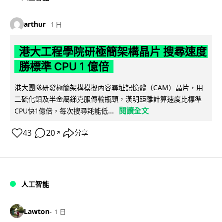
arthur
1 日
港大工程學院研極簡架構晶片 搜尋速度
勝標準 CPU 1 億倍
港大團隊研發極簡架構模擬內容尋址記憶體（CAM）晶片，用
二硫化鉬及半金屬銻克服傳輸瓶頸，漢明距離計算速度比標準
閱讀全文
CPU快1億倍，每次搜尋耗能低...
43
20
分享
↗
人工智能
Lawton
1 日