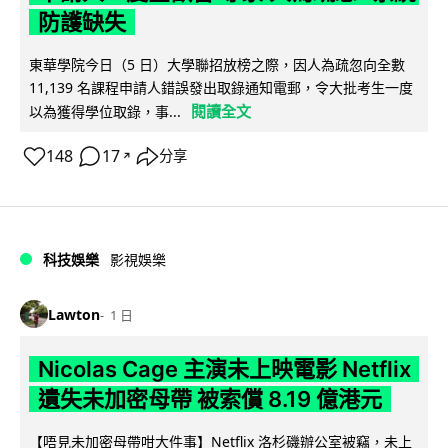
防護缺失
東華學院今日（5 日）大學聯招放榜之際，因人為疏忽向全數
11,139 名課程申請人錯誤發出取錄通知電郵，令大批考生一度
閱讀全文
以為獲得學位取錄，事...
148
17
分享
↗
科技娛樂
影視娛樂
Lawton
1 日
Nicolas Cage 主演未上映電影 Netflix
遺失未加密母帶 被索償 8.19 億港元
【唔見未加密母帶咁大件事】Netflix 洛杉磯辦公室被竊，未上