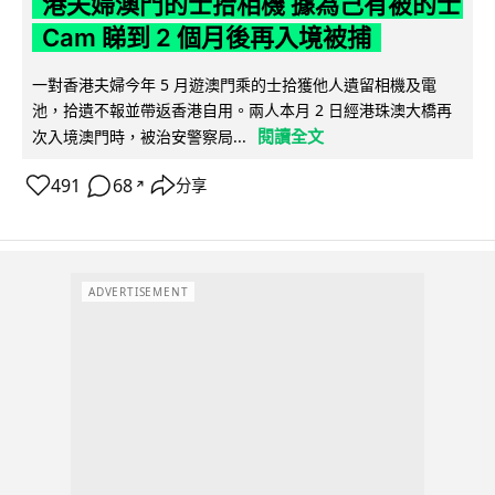
港夫婦澳門的士拾相機 據為己有被的士
Cam 睇到 2 個月後再入境被捕
一對香港夫婦今年 5 月遊澳門乘的士拾獲他人遺留相機及電
池，拾遺不報並帶返香港自用。兩人本月 2 日經港珠澳大橋再
閱讀全文
次入境澳門時，被治安警察局...
491
68
分享
↗
ADVERTISEMENT