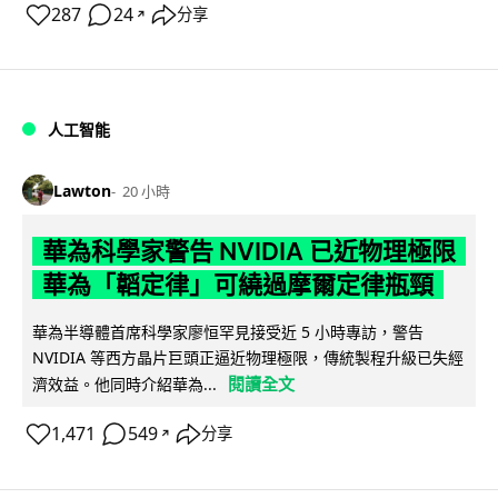
287
24
分享
↗
人工智能
Lawton
20 小時
華為科學家警告 NVIDIA 已近物理極限
華為「韜定律」可繞過摩爾定律瓶頸
華為半導體首席科學家廖恒罕見接受近 5 小時專訪，警告
NVIDIA 等西方晶片巨頭正逼近物理極限，傳統製程升級已失經
閱讀全文
濟效益。他同時介紹華為...
1,471
549
分享
↗