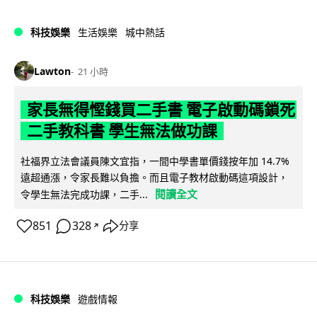
科技娛樂
生活娛樂
城中熱話
Lawton
21 小時
家長無得慳錢買二手書 電子啟動碼鎖死
二手教科書 學生無法做功課
社福界立法會議員陳文宜指，一間中學書單價錢按年加 14.7%
遠超通漲，令家長難以負擔。而且電子教材啟動碼這項設計，
閱讀全文
令學生無法完成功課，二手...
851
328
分享
↗
科技娛樂
遊戲情報