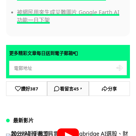
被網民用來生成災難圖片 Google Earth AI
功能一日下架
📮
更多精彩文章每日送到電子郵箱
讚好
387
看留言
45
分享
↗
最新影片