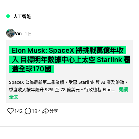
人工智能
Vin
1 日
Elon Musk: SpaceX 將挑戰萬億年收
入 目標明年數據中心上太空 Starlink 覆
蓋全球170國
SpaceX 公佈最新第二季業績，受惠 Starlink 與 AI 業務帶動，
閱讀
季度收入按年飆升 92% 至 78 億美元。行政總裁 Elon...
全文
142
19
分享
↗