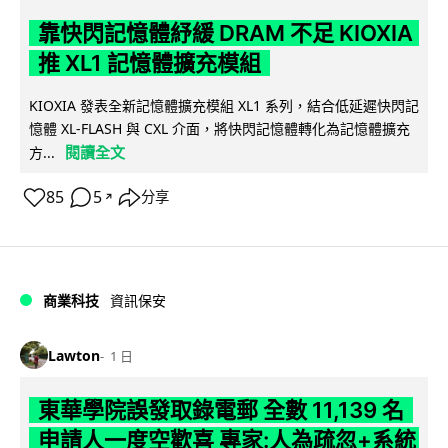
靠快閃記憶體紓緩 DRAM 不足 KIOXIA
推 XL1 記憶體擴充模組
KIOXIA 發表全新記憶體擴充模組 XL1 系列，結合低延遲快閃記
憶體 XL-FLASH 與 CXL 介面，將快閃記憶體轉化為記憶體擴充
閱讀全文
方...
85
5
分享
↗
商業科技
資訊保安
Lawton
1 日
東華學院誤發取錄電郵 全數 11,139 名
申請人一度空歡喜 專家:人為疏忽+系統