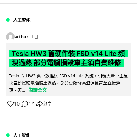
人工智能
arthur
1 日
Tesla HW3 舊硬件裝 FSD v14 Lite 頻
現過熱 部分電腦損毀車主須自費維修
Tesla 向 HW3 舊車款推送 FSD v14 Lite 系統，引發大量車主反
映自動駕駛電腦嚴重過熱，部分更觸發高溫保護甚至直接燒
閱讀全文
毀，須...
10
1
分享
↗
人工智能