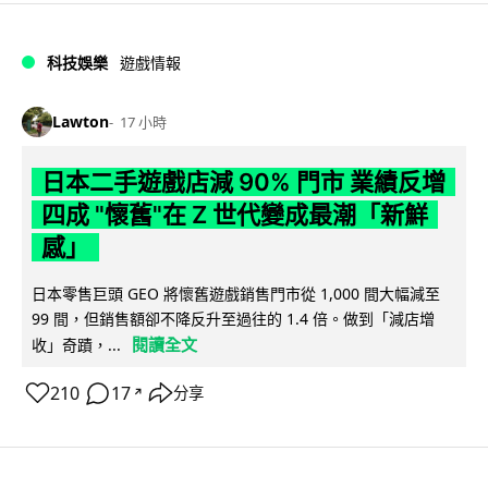
科技娛樂
遊戲情報
Lawton
17 小時
日本二手遊戲店減 90% 門市 業績反增
四成 "懷舊"在 Z 世代變成最潮「新鮮
感」
日本零售巨頭 GEO 將懷舊遊戲銷售門市從 1,000 間大幅減至
99 間，但銷售額卻不降反升至過往的 1.4 倍。做到「減店增
閱讀全文
收」奇蹟，...
210
17
分享
↗