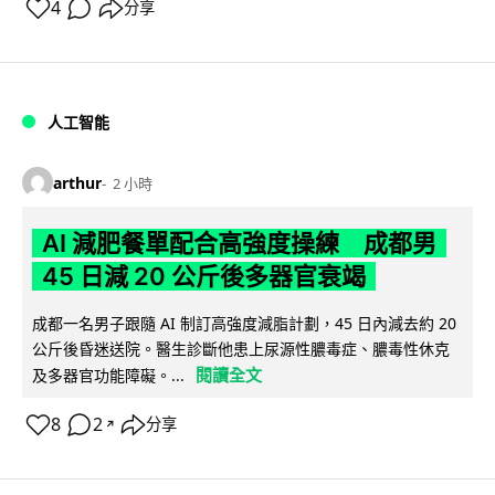
4
分享
人工智能
arthur
2 小時
AI 減肥餐單配合高強度操練 成都男
45 日減 20 公斤後多器官衰竭
成都一名男子跟隨 AI 制訂高強度減脂計劃，45 日內減去約 20
公斤後昏迷送院。醫生診斷他患上尿源性膿毒症、膿毒性休克
閱讀全文
及多器官功能障礙。...
8
2
分享
↗