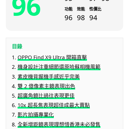
96
功能
效能
性價比
96
98
94
目錄
OPPO Find X9 Ultra 開箱直擊
機身設計注重細節還原哈蘇相機風範
素皮機背握機手感近乎完美
雙 2 億像素主鏡表現出色
超廣角鏡比過往表現更佳
10x 超長焦表現超佳成最大賣點
影片拍攝專業化
全新增距鏡表現理想惜香港未必發售