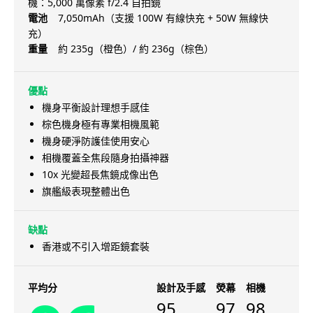
機：5,000 萬像素 f/2.4 自拍鏡
電池
7,050mAh（支援 100W 有線快充 + 50W 無線快
充）
重量
約 235g（橙色）/ 約 236g（棕色）
優點
機身平衡設計理想手感佳
棕色機身極有專業相機風範
機身硬淨防護佳使用安心
相機覆蓋全焦段隨身拍攝神器
10x 光變超長焦鏡成像出色
旗艦級表現整體出色
缺點
香港或不引入增距鏡套裝
平均分
設計及手感
熒幕
相機
95
97
98