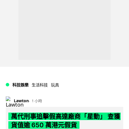
科技娛樂
生活科技
玩具
Lawton
1 小時
萬代刑事追擊假高達廠商「星動」 查獲
貨值逾 650 萬港元假貨