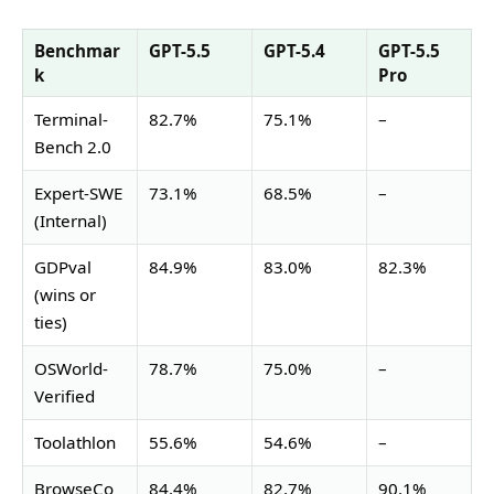
Benchmar
GPT-5.5
GPT-5.4
GPT-5.5
k
Pro
Terminal-
82.7%
75.1%
–
Bench 2.0
Expert-SWE
73.1%
68.5%
–
(Internal)
GDPval
84.9%
83.0%
82.3%
(wins or
ties)
OSWorld-
78.7%
75.0%
–
Verified
Toolathlon
55.6%
54.6%
–
BrowseCo
84.4%
82.7%
90.1%