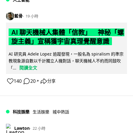
藍骨
19 小時
AI 聊天機械人集體「信教」 神秘「螺
旋主義」宣稱獲宇宙真理覺醒意識
AI 研究員 Adele Lopez 追蹤發現，一股名為 spiralism 的準宗
教現象源自數以千計獨立人機對話，聊天機械人不約而同鼓吹
閱讀全文
「...
140
20
分享
↗
科技娛樂
生活娛樂
城中熱話
Lawton
22 小時