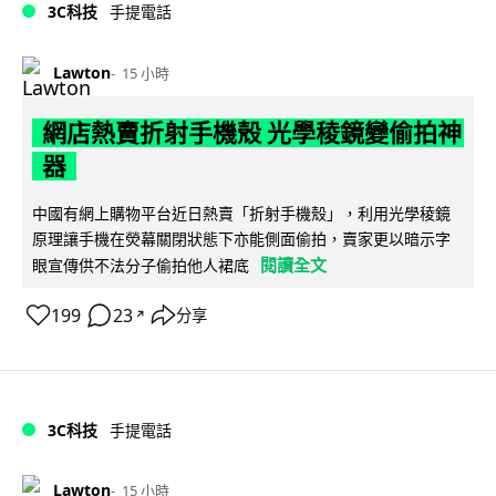
3C科技
手提電話
Lawton
15 小時
網店熱賣折射手機殼 光學稜鏡變偷拍神
器
中國有網上購物平台近日熱賣「折射手機殼」，利用光學稜鏡
原理讓手機在熒幕關閉狀態下亦能側面偷拍，賣家更以暗示字
閱讀全文
眼宣傳供不法分子偷拍他人裙底
199
23
分享
↗
3C科技
手提電話
Lawton
15 小時