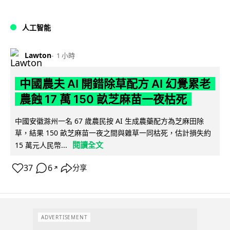
人工智能
Lawton
1 小時
中國農夫 AI 開錯除草配方 AI 幻覺累老
農蝕 17 萬 150 畝芝麻苗一夜枯死
中國安徽滁州一名 67 歲農民按 AI 生成農藥配方為芝麻田除
草，結果 150 畝芝麻苗一夜之間與雜草一同枯死，估計損失約
閱讀全文
15 萬元人民幣...
37
6
分享
↗
ADVERTISEMENT