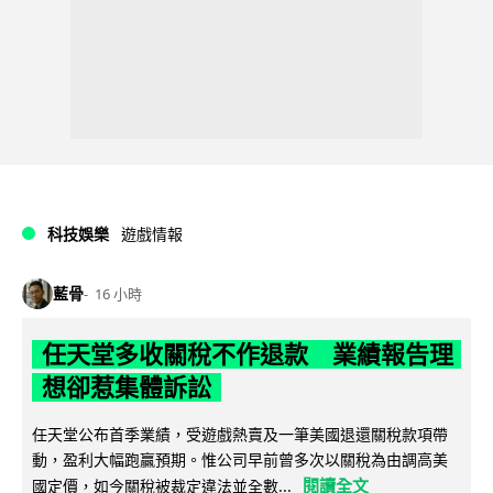
科技娛樂
遊戲情報
藍骨
16 小時
任天堂多收關稅不作退款 業績報告理
想卻惹集體訴訟
任天堂公布首季業績，受遊戲熱賣及一筆美國退還關稅款項帶
動，盈利大幅跑贏預期。惟公司早前曾多次以關稅為由調高美
閱讀全文
國定價，如今關稅被裁定違法並全數...