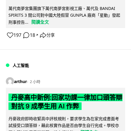
萬代南夢宮集團旗下萬代南夢宮影視工廠、萬代及 BANDAI
SPIRITS 3 間公司對中國大陸假冒 GUNPLA 廠商「星動」發起
閱讀全文
刑事控告...
197
18
分享
↗
人工智能
arthur
2 小時
丹麥高中新例:回家功課一律加口頭答辯
對抗 9 成學生用 AI 作弊
丹麥政府即時收緊高中評核規則，要求學生為在家完成書面考
試接受口頭答辯，藉此核實作品是否由學生自行完成。學校亦