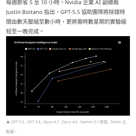
每週節省 5 至 10 小時。Nvidia 企業 AI 副總裁
Justin Boitano 指出，GPT-5.5 協助團隊將除錯時
間由數天壓縮至數小時，更將需時數星期的實驗縮
短至一晚完成。
▲ GPT-5.5 , GPT 5.4 , Opus 4.7 , Opus 4.6 , Gemini 3.1 智能 , Token 比
較圖，