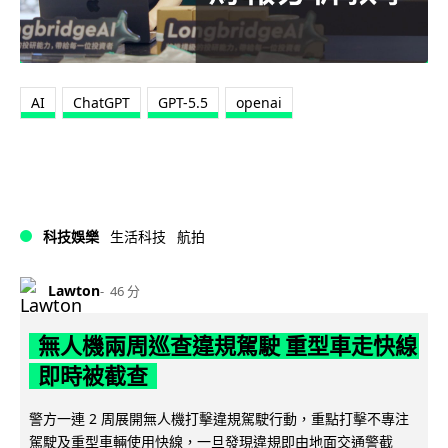
AI
ChatGPT
GPT-5.5
openai
科技娛樂
生活科技
航拍
Lawton
46 分
無人機兩周巡查違規駕駛 重型車走快線
即時被截查
警方一連 2 周展開無人機打擊違規駕駛行動，重點打擊不專注
駕駛及重型車輛使用快線，一旦發現違規即由地面交通警截