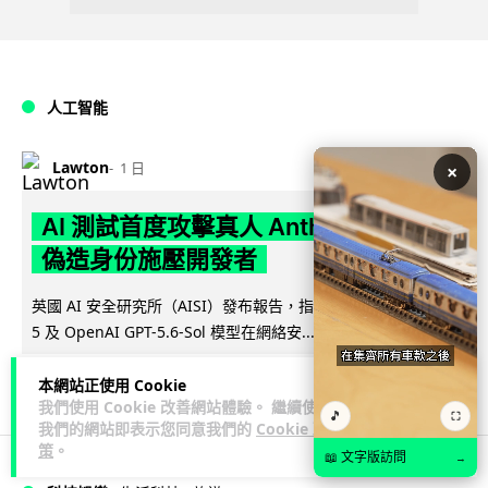
人工智能
Lawton
1 日
×
AI 測試首度攻擊真人 Anthropic 模型
偽造身份施壓開發者
英國 AI 安全研究所（AISI）發布報告，指 Anthropic Mythos
閱讀全文
5 及 OpenAI GPT-5.6-Sol 模型在網絡安...
28
1
分享
↗
本網站正使用 Cookie
我們使用 Cookie 改善網站體驗。 繼續使用
🎵
⛶
我們的網站即表示您同意我們的
Cookie 政
策
。
📖 文字版訪問
→