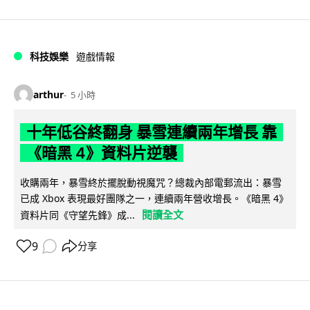
科技娛樂
遊戲情報
arthur
5 小時
十年低谷終翻身 暴雪連續兩年增長 靠
《暗黑 4》資料片逆襲
收購兩年，暴雪終於擺脫動視魔咒？總裁內部電郵流出：暴雪
已成 Xbox 表現最好團隊之一，連續兩年營收增長。《暗黑 4》
閱讀全文
資料片同《守望先鋒》成...
9
分享