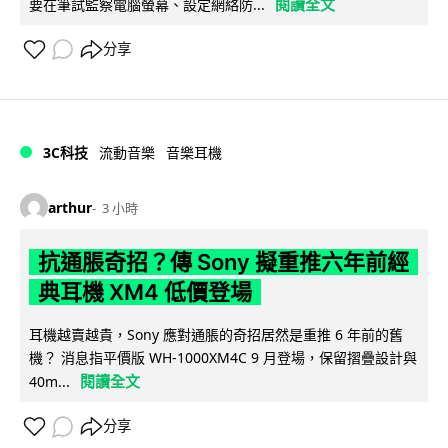
閱讀全文
要在筆試監察電腦螢幕、設定網絡防...
分享
3C科技
流動音樂
音樂耳機
arthur
3 小時
抗通脹奇招？傳 Sony 擬重推六年前經
典耳機 XM4 低價登場
耳機越賣越貴，Sony 應對通脹的奇招居然是重推 6 年前的舊
機？ 消息指平價版 WH-1000XM4C 9 月登場，保留摺疊設計與
閱讀全文
40m...
分享