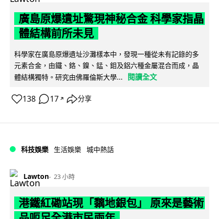
廣島原爆遺址驚現神秘合金 科學家指晶
體結構前所未見
科學家在廣島原爆遺址沙灘樣本中，發現一種從未有記錄的多
元素合金，由鐵、鉻、鎳、錳、鉬及鋁六種金屬混合而成，晶
閱讀全文
體結構獨特。研究由佛羅倫斯大學...
138
17
分享
↗
科技娛樂
生活娛樂
城中熱話
Lawton
23 小時
港鐵紅磡站現「黐地銀包」 原來是藝術
品呃足全港市民兩年