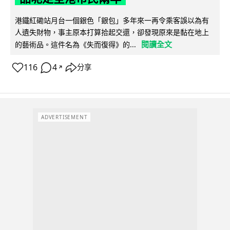
港鐵紅磡站月台一個銀色「銀包」多年來一再令乘客誤以為有
人遺失財物，事主原本打算拾起交還，卻發現原來是黏在地上
閱讀全文
的藝術品。這件名為《失而復得》的...
116
4
分享
↗
ADVERTISEMENT