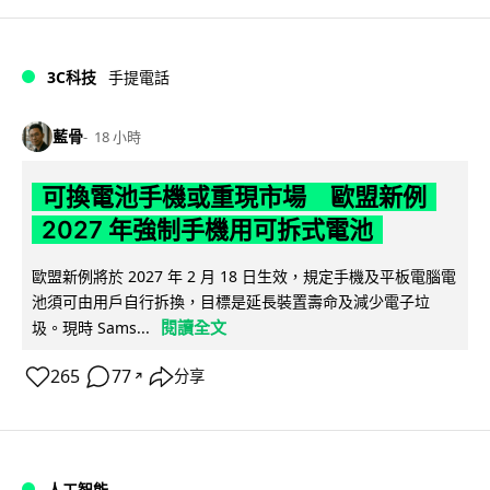
3C科技
手提電話
藍骨
18 小時
可換電池手機或重現市場 歐盟新例
2027 年強制手機用可拆式電池
歐盟新例將於 2027 年 2 月 18 日生效，規定手機及平板電腦電
池須可由用戶自行拆換，目標是延長裝置壽命及減少電子垃
閱讀全文
圾。現時 Sams...
265
77
分享
↗
人工智能