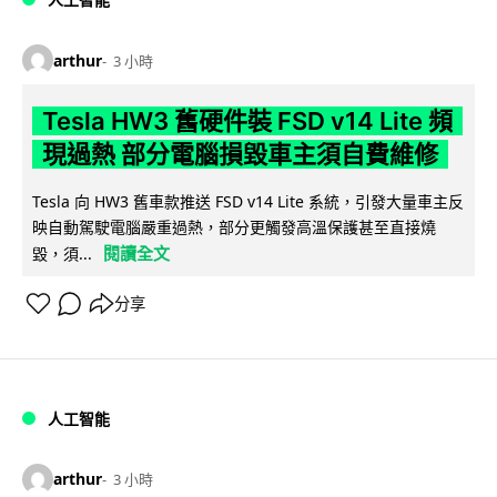
arthur
3 小時
Tesla HW3 舊硬件裝 FSD v14 Lite 頻
現過熱 部分電腦損毀車主須自費維修
Tesla 向 HW3 舊車款推送 FSD v14 Lite 系統，引發大量車主反
映自動駕駛電腦嚴重過熱，部分更觸發高溫保護甚至直接燒
閱讀全文
毀，須...
分享
人工智能
arthur
3 小時