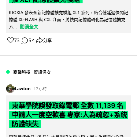
KIOXIA 發表全新記憶體擴充模組 XL1 系列，結合低延遲快閃記
憶體 XL-FLASH 與 CXL 介面，將快閃記憶體轉化為記憶體擴充
閱讀全文
方...
73
5
分享
↗
商業科技
資訊保安
Lawton
17 小時
東華學院誤發取錄電郵 全數 11,139 名
申請人一度空歡喜 專家:人為疏忽+系統
防護缺失
東華學院今日（5 日）大學聯招放榜之際，因人為疏忽向全數