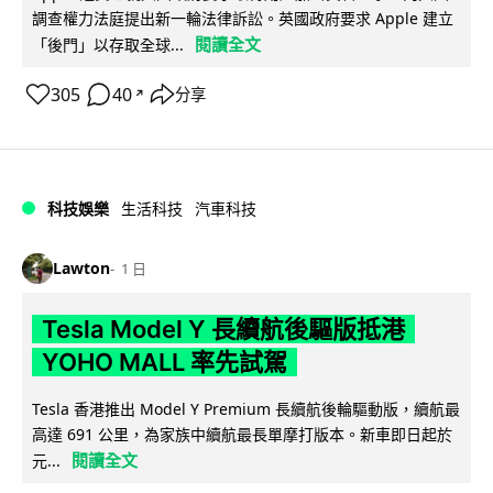
調查權力法庭提出新一輪法律訴訟。英國政府要求 Apple 建立
閱讀全文
「後門」以存取全球...
305
40
分享
↗
科技娛樂
生活科技
汽車科技
Lawton
1 日
Tesla Model Y 長續航後驅版抵港
YOHO MALL 率先試駕
Tesla 香港推出 Model Y Premium 長續航後輪驅動版，續航最
高達 691 公里，為家族中續航最長單摩打版本。新車即日起於
閱讀全文
元...