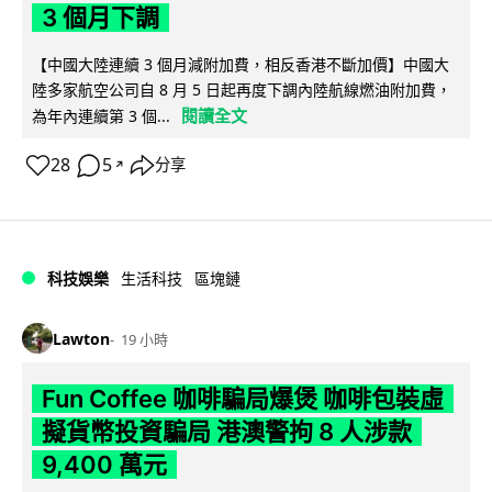
3 個月下調
【中國大陸連續 3 個月減附加費，相反香港不斷加價】中國大
陸多家航空公司自 8 月 5 日起再度下調內陸航線燃油附加費，
閱讀全文
為年內連續第 3 個...
28
5
分享
↗
科技娛樂
生活科技
區塊鏈
Lawton
19 小時
Fun Coffee 咖啡騙局爆煲 咖啡包裝虛
擬貨幣投資騙局 港澳警拘 8 人涉款
9,400 萬元