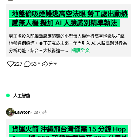
地盤偷吸煙難逃高空法眼 勞工處出動熱
感無人機 擬加 AI 人臉識別精準執法
勞工處投入配備熱感應鏡頭的小型無人機進行高空巡邏以打擊
地盤違例吸煙，並正研究於未來一年內引入 AI 人臉識別與行為
閱讀全文
分析功能，結合三大技術進一...
227
53
分享
↗
人工智能
Lawton
23 小時
貨運火箭 沖繩飛台灣僅需 15 分鐘 Hop