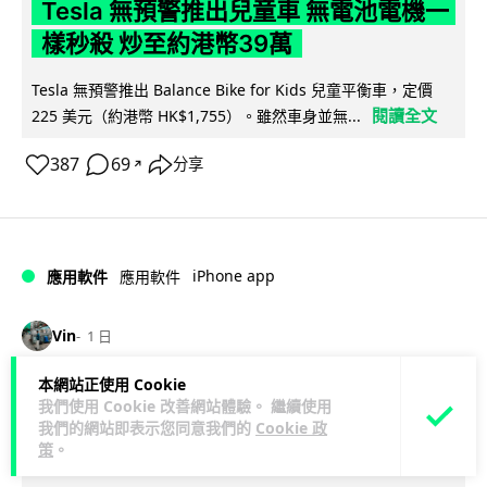
Tesla 無預警推出兒童車 無電池電機一
樣秒殺 炒至約港幣39萬
Tesla 無預警推出 Balance Bike for Kids 兒童平衡車，定價
閱讀全文
225 美元（約港幣 HK$1,755）。雖然車身並無...
387
69
分享
↗
iPhone app
應用軟件
應用軟件
Vin
1 日
本網站正使用 Cookie
歐盟再發功 Apple 終答應 iPhone 跨機
我們使用 Cookie 改善網站體驗。 繼續使用
剪貼簿將可貼 PC 複製貼上不再只限
我們的網站即表示您同意我們的
Cookie 政
策
。
Apple