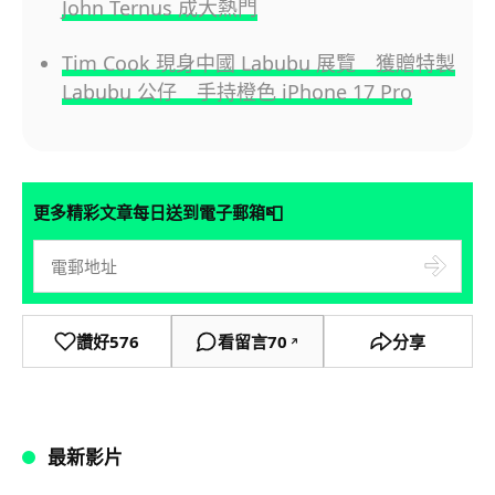
John Ternus 成大熱門
Tim Cook 現身中國 Labubu 展覽 獲贈特製
Labubu 公仔 手持橙色 iPhone 17 Pro
📮
更多精彩文章每日送到電子郵箱
讚好
576
看留言
70
分享
↗
最新影片