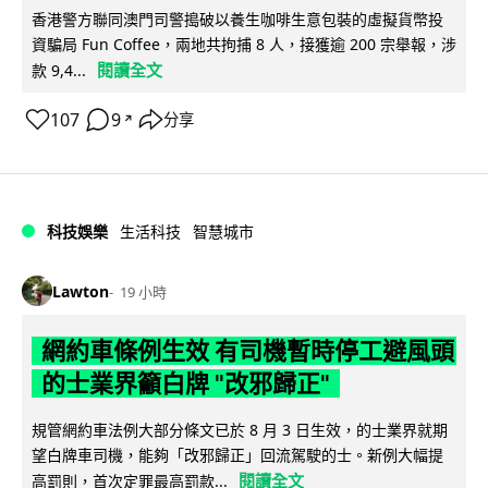
香港警方聯同澳門司警搗破以養生咖啡生意包裝的虛擬貨幣投
資騙局 Fun Coffee，兩地共拘捕 8 人，接獲逾 200 宗舉報，涉
閱讀全文
款 9,4...
107
9
分享
↗
科技娛樂
生活科技
智慧城市
Lawton
19 小時
網約車條例生效 有司機暫時停工避風頭
的士業界籲白牌 "改邪歸正"
規管網約車法例大部分條文已於 8 月 3 日生效，的士業界就期
望白牌車司機，能夠「改邪歸正」回流駕駛的士。新例大幅提
閱讀全文
高罰則，首次定罪最高罰款...