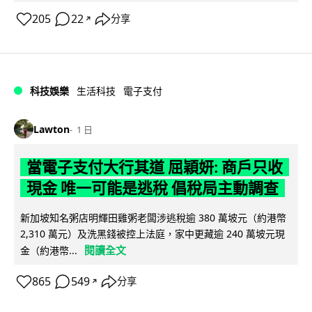
205
22
分享
↗
科技娛樂
生活科技
電子支付
Lawton
1 日
當電子支付大行其道 屈穎妍: 商戶只收
現金 唯一可能是逃稅 倡稅局主動調查
新加坡知名粥店明輝田雞粥老闆涉逃稅逾 380 萬坡元（約港幣
2,310 萬元）及洗黑錢被控上法庭，家中更藏逾 240 萬坡元現
閱讀全文
金（約港幣...
865
549
分享
↗