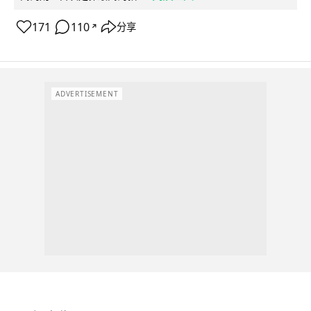
171
110
分享
↗
ADVERTISEMENT