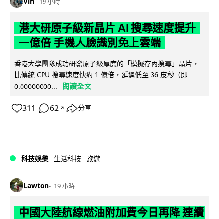
Vin
19 小時
港大研原子級新晶片 AI 搜尋速度提升
一億倍 手機人臉識別免上雲端
香港大學團隊成功研發原子級厚度的「模擬存內搜尋」晶片，
比傳統 CPU 搜尋速度快約 1 億倍，延遲低至 36 皮秒（即
閱讀全文
0.00000000...
311
62
分享
↗
科技娛樂
生活科技
旅遊
Lawton
19 小時
中國大陸航線燃油附加費今日再降 連續