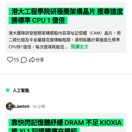
港大工程學院研極簡架構晶片 搜尋速度
勝標準 CPU 1 億倍
港大團隊研發極簡架構模擬內容尋址記憶體（CAM）晶片，用
二硫化鉬及半金屬銻克服傳輸瓶頸，漢明距離計算速度比標準
閱讀全文
CPU快1億倍，每次搜尋耗能低...
15
分享
人工智能
Lawton
16 小時
靠快閃記憶體紓緩 DRAM 不足 KIOXIA
推 XL1 記憶體擴充模組