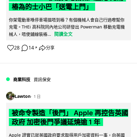
樁為的士小巴「送電上門」
你架電動車喺停車場搵唔到樁？有個機械人會自己行過嚟幫你
充電。THEi 高科院同內地公司研發出 Powerman 移動充電機
閱讀全文
械人，唔使鋪線裝樁...
28
14
分享
↗
商業科技
資訊保安
Lawton
1 日
被命令製造「後門」 Apple 再控告英國
政府 加密後門爭議延燒逾 1 年
Apple 證實已就英國政府要求取得用戶加密資料一事，向英國