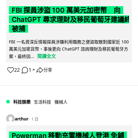
FBI 探員涉盜 100 萬美元加密幣 向
ChatGPT 尋求理財及移民葡萄牙建議終
被捕
FBI 一名資深反情報探員涉嫌利用職務之便盜取敵對國家近 100
萬美元加密貨幣，事後更向 ChatGPT 諮詢理財及移民葡萄牙方
閱讀全文
案，最終因...
22
1
分享
↗
科技娛樂
生活科技
機械人
arthur
1 日
Powerman 移動充電機械人登港 免鋪