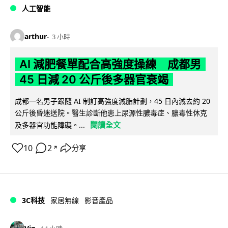
人工智能
arthur
3 小時
AI 減肥餐單配合高強度操練 成都男
45 日減 20 公斤後多器官衰竭
成都一名男子跟隨 AI 制訂高強度減脂計劃，45 日內減去約 20
公斤後昏迷送院。醫生診斷他患上尿源性膿毒症、膿毒性休克
閱讀全文
及多器官功能障礙。...
10
2
分享
↗
3C科技
家居無線
影音產品