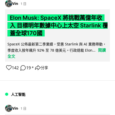
Vin
1 日
Elon Musk: SpaceX 將挑戰萬億年收
入 目標明年數據中心上太空 Starlink 覆
蓋全球170國
SpaceX 公佈最新第二季業績，受惠 Starlink 與 AI 業務帶動，
閱讀
季度收入按年飆升 92% 至 78 億美元。行政總裁 Elon...
全文
142
19
分享
↗
人工智能
Vin
1 日