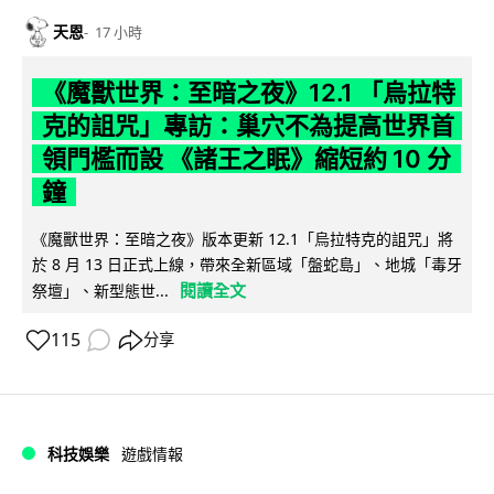
天恩
17 小時
《魔獸世界：至暗之夜》12.1 「烏拉特
克的詛咒」專訪：巢穴不為提高世界首
領門檻而設 《諸王之眠》縮短約 10 分
鐘
《魔獸世界：至暗之夜》版本更新 12.1「烏拉特克的詛咒」將
於 8 月 13 日正式上線，帶來全新區域「盤蛇島」、地城「毒牙
閱讀全文
祭壇」、新型態世...
115
分享
科技娛樂
遊戲情報