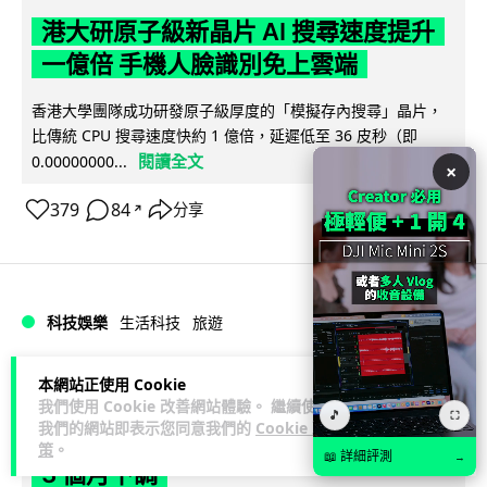
港大研原子級新晶片 AI 搜尋速度提升
一億倍 手機人臉識別免上雲端
香港大學團隊成功研發原子級厚度的「模擬存內搜尋」晶片，
比傳統 CPU 搜尋速度快約 1 億倍，延遲低至 36 皮秒（即
閱讀全文
0.00000000...
×
379
84
分享
↗
科技娛樂
生活科技
旅遊
Lawton
1 日
本網站正使用 Cookie
我們使用 Cookie 改善網站體驗。 繼續使用
🎵
⛶
我們的網站即表示您同意我們的
Cookie 政
中國大陸航線燃油附加費今日再降 連續
策
。
📖 詳細評測
→
3 個月下調