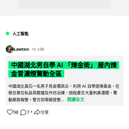
人工智能
Lawton
16 小時
中國湖北男自學 AI 「煉金術」 屋內煉
金冒濃煙驚動全區
中國湖北黃石一名男子見金價高企，利用 AI 自學提煉黃金，在
租住單位私設高壓爐及作坊冶煉，過程產生大量刺鼻濃煙，驚
閱讀全文
動鄰居報警。警方到場揭發整...
98
7
分享
↗