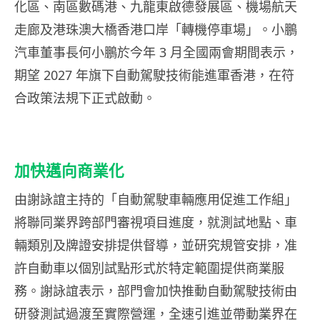
化區、南區數碼港、九龍東啟德發展區、機場航天
走廊及港珠澳大橋香港口岸「轉機停車場」。小鵬
汽車董事長何小鵬於今年 3 月全國兩會期間表示，
期望 2027 年旗下自動駕駛技術能進軍香港，在符
合政策法規下正式啟動。
加快邁向商業化
由謝詠誼主持的「自動駕駛車輛應用促進工作組」
將聯同業界跨部門審視項目進度，就測試地點、車
輛類別及牌證安排提供督導，並研究規管安排，准
許自動車以個別試點形式於特定範圍提供商業服
務。謝詠誼表示，部門會加快推動自動駕駛技術由
研發測試過渡至實際營運，全速引進並帶動業界在