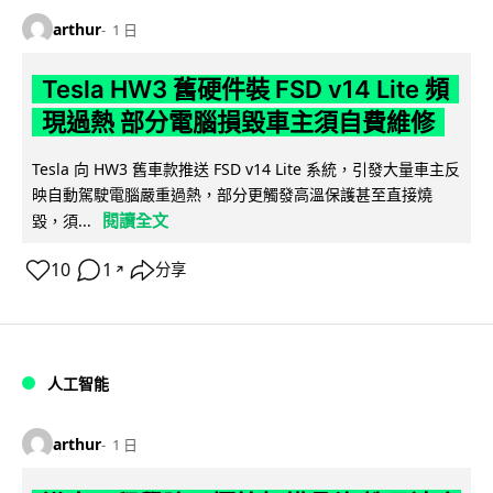
arthur
1 日
Tesla HW3 舊硬件裝 FSD v14 Lite 頻
現過熱 部分電腦損毀車主須自費維修
Tesla 向 HW3 舊車款推送 FSD v14 Lite 系統，引發大量車主反
映自動駕駛電腦嚴重過熱，部分更觸發高溫保護甚至直接燒
閱讀全文
毀，須...
10
1
分享
↗
人工智能
arthur
1 日