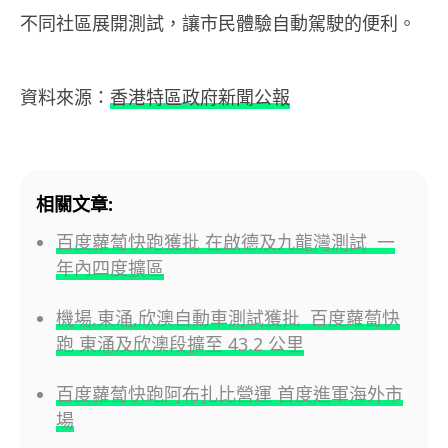
不同社區展開測試，讓市民體驗自動駕駛的便利。
資料來源：
香港特區政府新聞公報
相關文章:
百度蘿蔔快跑獲批 在啟德及九龍灣測試 一
年內四度擴區
機場,東涌,欣澳自動車測試獲批 百度蘿蔔快
跑 東涌及欣澳段擴至 43.2 公里
百度蘿蔔快跑阿布扎比營運 首度進軍海外市
場