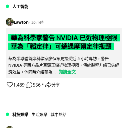
人工智能
Lawton
20 小時
華為科學家警告 NVIDIA 已近物理極限
華為「韜定律」可繞過摩爾定律瓶頸
華為半導體首席科學家廖恒罕見接受近 5 小時專訪，警告
NVIDIA 等西方晶片巨頭正逼近物理極限，傳統製程升級已失經
閱讀全文
濟效益。他同時介紹華為...
1,489
556
分享
↗
科技娛樂
生活娛樂
城中熱話