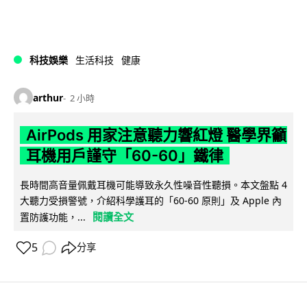
科技娛樂
生活科技
健康
arthur
2 小時
AirPods 用家注意聽力響紅燈 醫學界籲
耳機用戶謹守「60-60」鐵律
長時間高音量佩戴耳機可能導致永久性噪音性聽損。本文盤點 4
大聽力受損警號，介紹科學護耳的「60-60 原則」及 Apple 內
閱讀全文
置防護功能，...
5
分享