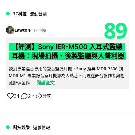
3C科技
流動音樂
89
Lawton
17 小時
【評測】Sony IER-M500 入耳式監聽
耳機：現場拍攝、後製監聽與人聲利器
談到專業混音專用的聲音監聽耳機，Sony 經典 MDR-7506 到
MDR-M1 專業錄音室耳機都為人熟悉。而現在舞台製作者與創
閱讀全文
意影像製作...
34
2
分享
↗
科技娛樂
遊戲情報