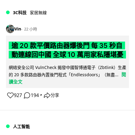
3C科技
家居無線
Vin
22 小時
逾 20 款平價路由器爆後門 每 35 秒自
動連線回中國 全球 10 萬用家私隱堪憂
網絡安全公司 VulnCheck 揭發中國智博通電子（Zbtlink）生產
閱
的 20 多款路由器內置後門程式「Endlessdoors」（無盡...
讀全文
927
194
分享
↗
人工智能