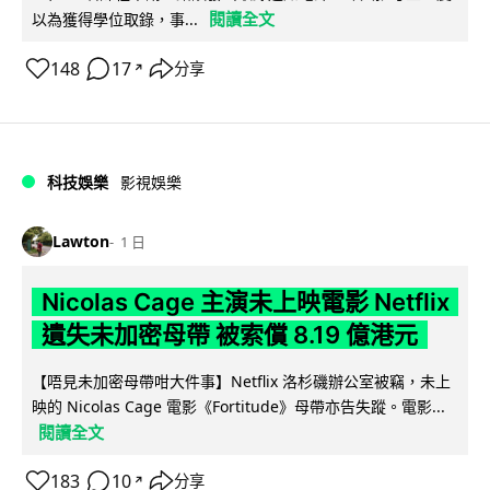
閱讀全文
以為獲得學位取錄，事...
148
17
分享
↗
科技娛樂
影視娛樂
Lawton
1 日
Nicolas Cage 主演未上映電影 Netflix
遺失未加密母帶 被索償 8.19 億港元
【唔見未加密母帶咁大件事】Netflix 洛杉磯辦公室被竊，未上
映的 Nicolas Cage 電影《Fortitude》母帶亦告失蹤。電影...
閱讀全文
183
10
分享
↗