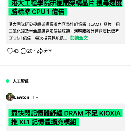
港大工程學院研極簡架構晶片 搜尋速度
勝標準 CPU 1 億倍
港大團隊研發極簡架構模擬內容尋址記憶體（CAM）晶片，用
二硫化鉬及半金屬銻克服傳輸瓶頸，漢明距離計算速度比標準
閱讀全文
CPU快1億倍，每次搜尋耗能低...
43
20
分享
↗
人工智能
Lawton
1 日
靠快閃記憶體紓緩 DRAM 不足 KIOXIA
推 XL1 記憶體擴充模組