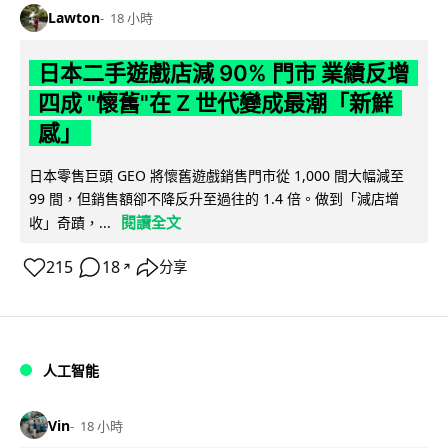
Lawton
18 小時
日本二手遊戲店減 90% 門市 業績反增
四成 "懷舊"在 Z 世代變成最潮「新鮮
感」
日本零售巨頭 GEO 將懷舊遊戲銷售門市從 1,000 間大幅減至
99 間，但銷售額卻不降反升至過往的 1.4 倍。做到「減店增
閱讀全文
收」奇蹟，...
215
18
分享
↗
人工智能
Vin
18 小時