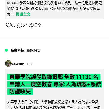
KIOXIA 發表全新記憶體擴充模組 XL1 系列，結合低延遲快閃記
憶體 XL-FLASH 與 CXL 介面，將快閃記憶體轉化為記憶體擴充
閱讀全文
方...
85
5
分享
↗
商業科技
資訊保安
Lawton
1 日
東華學院誤發取錄電郵 全數 11,139 名
申請人一度空歡喜 專家:人為疏忽+系統
防護缺失
東華學院今日（5 日）大學聯招放榜之際，因人為疏忽向全數
11,139 名課程申請人錯誤發出取錄通知電郵，令大批考生一度