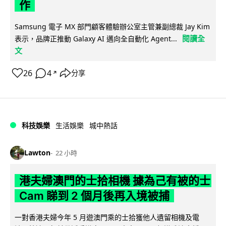
作
Samsung 電子 MX 部門顧客體驗辦公室主管兼副總裁 Jay Kim
閱讀全
表示，品牌正推動 Galaxy AI 邁向全自動化 Agent...
文
26
4
分享
↗
科技娛樂
生活娛樂
城中熱話
Lawton
22 小時
港夫婦澳門的士拾相機 據為己有被的士
Cam 睇到 2 個月後再入境被捕
一對香港夫婦今年 5 月遊澳門乘的士拾獲他人遺留相機及電