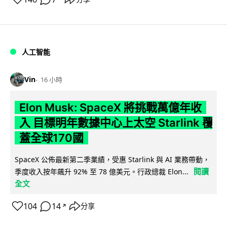
人工智能
Vin
16 小時
Elon Musk: SpaceX 將挑戰萬億年收
入 目標明年數據中心上太空 Starlink 覆
蓋全球170國
SpaceX 公佈最新第二季業績，受惠 Starlink 與 AI 業務帶動，
閱讀
季度收入按年飆升 92% 至 78 億美元。行政總裁 Elon...
全文
104
14
分享
↗