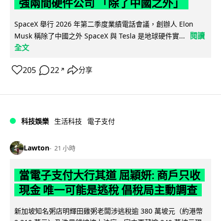
強兩間硬件公司 「除了中國之外」
SpaceX 舉行 2026 年第二季度業績電話會議，創辦人 Elon
閱讀
Musk 稱除了中國之外 SpaceX 與 Tesla 是地球硬件實...
全文
205
22
分享
↗
科技娛樂
生活科技
電子支付
Lawton
21 小時
當電子支付大行其道 屈穎妍: 商戶只收
現金 唯一可能是逃稅 倡稅局主動調查
新加坡知名粥店明輝田雞粥老闆涉逃稅逾 380 萬坡元（約港幣