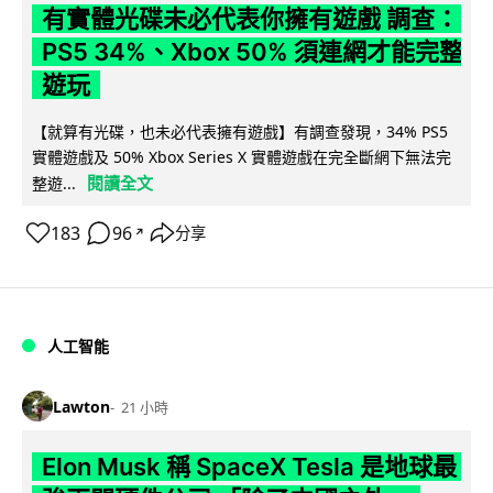
有實體光碟未必代表你擁有遊戲 調查：
PS5 34%、Xbox 50% 須連網才能完整
遊玩
【就算有光碟，也未必代表擁有遊戲】有調查發現，34% PS5
實體遊戲及 50% Xbox Series X 實體遊戲在完全斷網下無法完
閱讀全文
整遊...
183
96
分享
↗
人工智能
Lawton
21 小時
Elon Musk 稱 SpaceX Tesla 是地球最