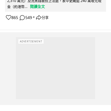
2,310 萬元）及洗黑錢被控上法庭，家中更藏逾 240 萬坡元現
閱讀全文
金（約港幣...
865
549
分享
↗
ADVERTISEMENT