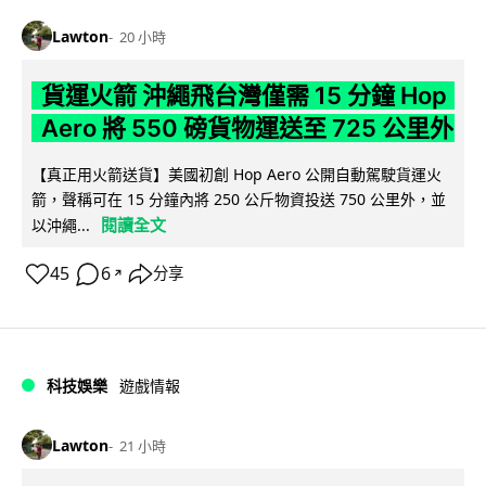
Lawton
20 小時
貨運火箭 沖繩飛台灣僅需 15 分鐘 Hop
Aero 將 550 磅貨物運送至 725 公里外
【真正用火箭送貨】美國初創 Hop Aero 公開自動駕駛貨運火
箭，聲稱可在 15 分鐘內將 250 公斤物資投送 750 公里外，並
閱讀全文
以沖繩...
45
6
分享
↗
科技娛樂
遊戲情報
Lawton
21 小時