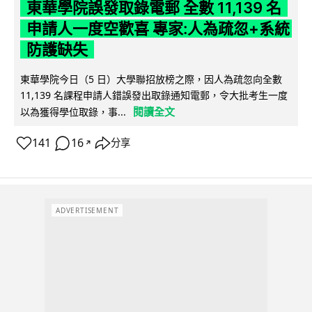
東華學院誤發取錄電郵 全數 11,139 名
申請人一度空歡喜 專家:人為疏忽+系統
防護缺失
東華學院今日（5 日）大學聯招放榜之際，因人為疏忽向全數
11,139 名課程申請人錯誤發出取錄通知電郵，令大批考生一度
閱讀全文
以為獲得學位取錄，事...
141
16
分享
↗
ADVERTISEMENT