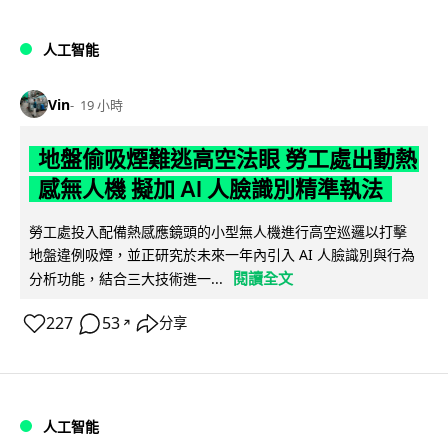
人工智能
Vin
19 小時
地盤偷吸煙難逃高空法眼 勞工處出動熱
感無人機 擬加 AI 人臉識別精準執法
勞工處投入配備熱感應鏡頭的小型無人機進行高空巡邏以打擊
地盤違例吸煙，並正研究於未來一年內引入 AI 人臉識別與行為
閱讀全文
分析功能，結合三大技術進一...
227
53
分享
↗
人工智能