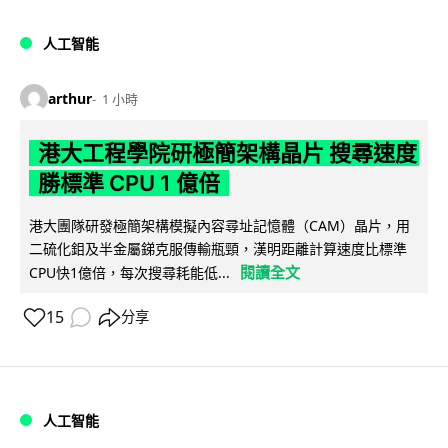
人工智能
arthur
1 小時
港大工程學院研極簡架構晶片 搜尋速度
勝標準 CPU 1 億倍
港大團隊研發極簡架構模擬內容尋址記憶體（CAM）晶片，用
二硫化鉬及半金屬銻克服傳輸瓶頸，漢明距離計算速度比標準
閱讀全文
CPU快1億倍，每次搜尋耗能低...
15
分享
人工智能