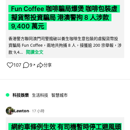
Fun Coffee 咖啡騙局爆煲 咖啡包裝虛
擬貨幣投資騙局 港澳警拘 8 人涉款
9,400 萬元
香港警方聯同澳門司警搗破以養生咖啡生意包裝的虛擬貨幣投
資騙局 Fun Coffee，兩地共拘捕 8 人，接獲逾 200 宗舉報，涉
閱讀全文
款 9,4...
107
9
分享
↗
科技娛樂
生活科技
智慧城市
Lawton
17 小時
網約車條例生效 有司機暫時停工避風頭