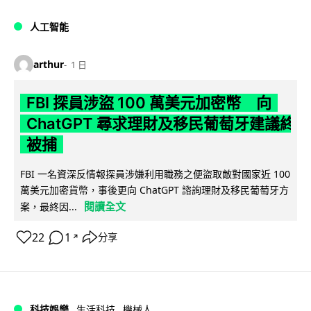
人工智能
arthur
1 日
FBI 探員涉盜 100 萬美元加密幣 向
ChatGPT 尋求理財及移民葡萄牙建議終
被捕
FBI 一名資深反情報探員涉嫌利用職務之便盜取敵對國家近 100
萬美元加密貨幣，事後更向 ChatGPT 諮詢理財及移民葡萄牙方
閱讀全文
案，最終因...
22
1
分享
↗
科技娛樂
生活科技
機械人