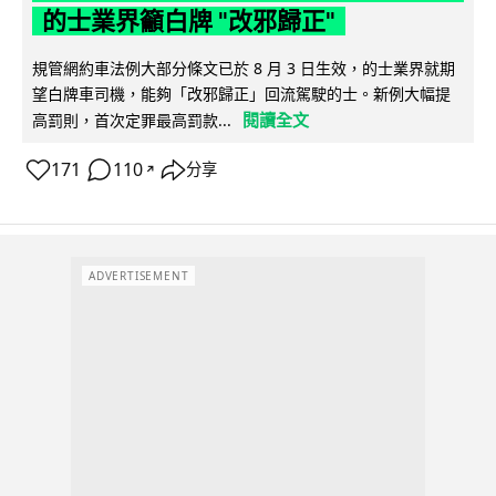
的士業界籲白牌 "改邪歸正"
規管網約車法例大部分條文已於 8 月 3 日生效，的士業界就期
望白牌車司機，能夠「改邪歸正」回流駕駛的士。新例大幅提
閱讀全文
高罰則，首次定罪最高罰款...
171
110
分享
↗
ADVERTISEMENT