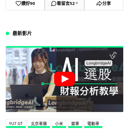
讚好
90
看留言
52
分享
↗
最新影片
YU7 GT
北京車展
小米
雷軍
電動車