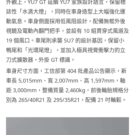
外觀上，YU7 GT 延續 YU7 家族設計語言，保留標
誌性「水滴大燈」，同時在車身造型上大幅強化運
動氣息。車身側面採用低風阻設計，配備無框外後
視鏡及電動內翻門把手，並設有 10 組貫穿式風道及
19 個風口。車尾則承襲 SU7 的設計基因，保留小
鴨尾和「光環尾燈」，並加入極具視覺衝擊力的立
刀式擴散器，外掛 GT 標識。
車身尺寸方面，工信部第 404 批產品公告顯示，新
車長 5,015mm、寬 2,007mm、高 1,597mm，軸
距 3,000mm，整備質量 2,460kg，前後輪胎規格分
別為 265/40R21 及 295/35R21，配備 21 吋輪轂。