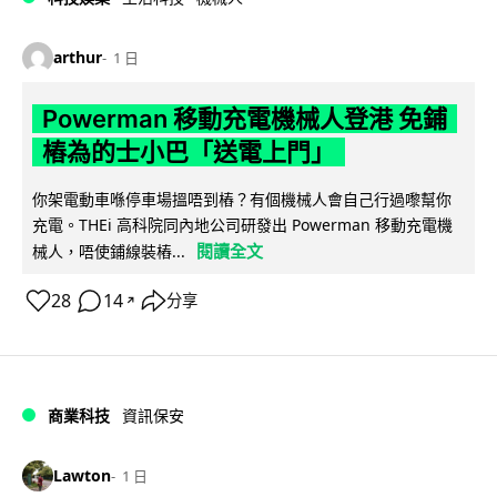
arthur
1 日
Powerman 移動充電機械人登港 免鋪
樁為的士小巴「送電上門」
你架電動車喺停車場搵唔到樁？有個機械人會自己行過嚟幫你
充電。THEi 高科院同內地公司研發出 Powerman 移動充電機
閱讀全文
械人，唔使鋪線裝樁...
28
14
分享
↗
商業科技
資訊保安
Lawton
1 日