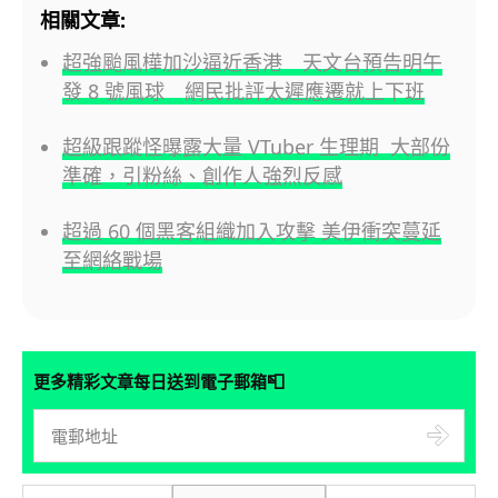
相關文章:
超強颱風樺加沙逼近香港 天文台預告明午
發 8 號風球 網民批評太遲應遷就上下班
超級跟蹤怪曝露大量 VTuber 生理期 大部份
準確，引粉絲、創作人強烈反感
超過 60 個黑客組織加入攻擊 美伊衝突蔓延
至網絡戰場
📮
更多精彩文章每日送到電子郵箱