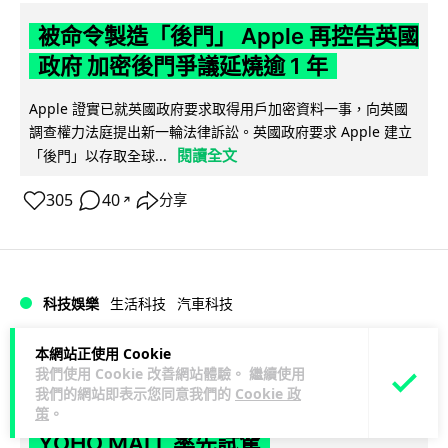
被命令製造「後門」 Apple 再控告英國
政府 加密後門爭議延燒逾 1 年
Apple 證實已就英國政府要求取得用戶加密資料一事，向英國
調查權力法庭提出新一輪法律訴訟。英國政府要求 Apple 建立
閱讀全文
「後門」以存取全球...
305
40
分享
↗
科技娛樂
生活科技
汽車科技
本網站正使用 Cookie
Lawton
1 日
我們使用 Cookie 改善網站體驗。 繼續使用
我們的網站即表示您同意我們的
Cookie 政
Tesla Model Y 長續航後驅版抵港
策
。
YOHO MALL 率先試駕