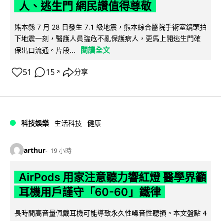
人、逃生門 網民讚值得尊敬
熊本縣 7 月 28 日發生 7.1 級地震，熊本綜合醫院手術室鏡頭拍
下地震一刻，醫護人員臨危不亂保護病人，更馬上開逃生門確
閱讀全文
保出口流通。片段...
51
15
分享
↗
科技娛樂
生活科技
健康
arthur
19 小時
AirPods 用家注意聽力響紅燈 醫學界籲
耳機用戶謹守「60-60」鐵律
長時間高音量佩戴耳機可能導致永久性噪音性聽損。本文盤點 4