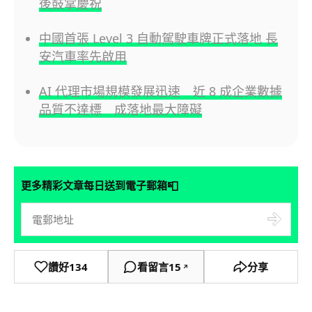
後鼓掌慶祝
中國首張 Level 3 自動駕駛車牌正式落地 長
安汽車率先啟用
AI 代理市場規模發展迅速 近 8 成企業數據
品質不達標 成落地最大障礙
📮
更多精彩文章每日送到電子郵箱
讚好
134
看留言
15
分享
↗