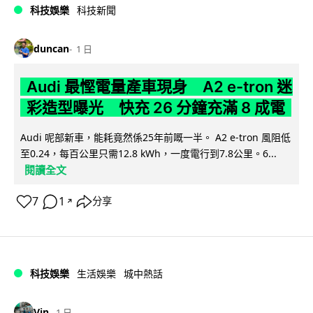
科技娛樂
科技新聞
duncan
1 日
Audi 最慳電量產車現身 A2 e-tron 迷
彩造型曝光 快充 26 分鐘充滿 8 成電
Audi 呢部新車，能耗竟然係25年前嘅一半。 A2 e-tron 風阻低
至0.24，每百公里只需12.8 kWh，一度電行到7.8公里。6...
閱讀全文
7
1
分享
↗
科技娛樂
生活娛樂
城中熱話
Vin
1 日