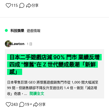
115
分享
科技娛樂
遊戲情報
Lawton
1 日
日本二手遊戲店減 90% 門市 業績反增
四成 "懷舊"在 Z 世代變成最潮「新鮮
感」
日本零售巨頭 GEO 將懷舊遊戲銷售門市從 1,000 間大幅減至
99 間，但銷售額卻不降反升至過往的 1.4 倍。做到「減店增
閱讀全文
收」奇蹟，...
243
19
分享
↗