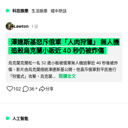
科技娛樂
生活娛樂
城中熱話
Lawton
1 日
澤連斯基怒斥俄軍「人肉狩獵」 無人機
追殺烏克蘭小販近 40 秒仍被炸傷
烏克蘭克爾松一名 52 歲小販被俄軍無人機追擊近 40 秒後被炸
傷，影片由烏克蘭總統澤連斯基公開。他直斥俄軍對平民進行
閱讀全文
「狩獵式」攻擊，烏克蘭...
102
36
分享
↗
人工智能