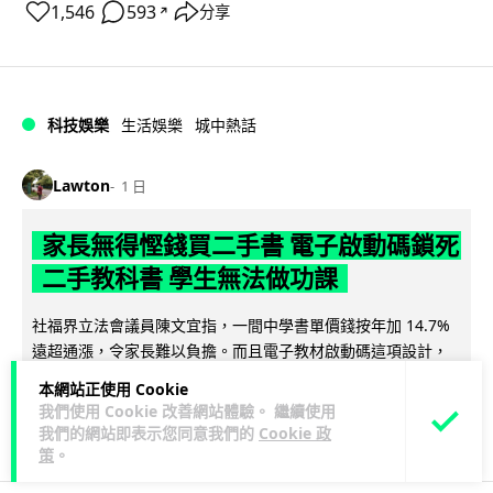
1,546
593
分享
↗
科技娛樂
生活娛樂
城中熱話
Lawton
1 日
家長無得慳錢買二手書 電子啟動碼鎖死
二手教科書 學生無法做功課
社福界立法會議員陳文宜指，一間中學書單價錢按年加 14.7%
遠超通漲，令家長難以負擔。而且電子教材啟動碼這項設計，
閱讀全文
令學生無法完成功課，二手...
本網站正使用 Cookie
我們使用 Cookie 改善網站體驗。 繼續使用
935
371
分享
↗
我們的網站即表示您同意我們的
Cookie 政
策
。