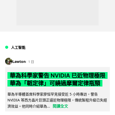
人工智能
Lawton
1 日
華為科學家警告 NVIDIA 已近物理極限
華為「韜定律」可繞過摩爾定律瓶頸
華為半導體首席科學家廖恒罕見接受近 5 小時專訪，警告
NVIDIA 等西方晶片巨頭正逼近物理極限，傳統製程升級已失經
閱讀全文
濟效益。他同時介紹華為...