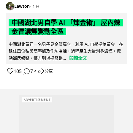
Lawton
1 日
中國湖北男自學 AI 「煉金術」 屋內煉
金冒濃煙驚動全區
中國湖北黃石一名男子見金價高企，利用 AI 自學提煉黃金，在
租住單位私設高壓爐及作坊冶煉，過程產生大量刺鼻濃煙，驚
閱讀全文
動鄰居報警。警方到場揭發整...
105
7
分享
↗
ADVERTISEMENT