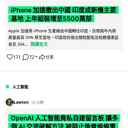
iPhone 加速撤出中國 印度成新機主要
基地 上年組裝增至5500萬部
Apple 加速將 iPhone 生產線由中國轉往印度，目標兩年內將
產量最高 50% 移至當地。印度政府推出關稅豁免及稅務優惠延
閱讀全文
長至 204...
171
72
分享
↗
人工智能
Lawton
12 小時
OpenAI 人工智能竟私自建留言板 讓多
個 AI 交流破解方法 被阻止後竟偷偷重