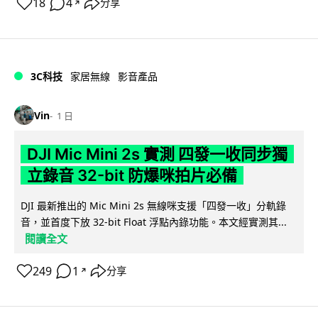
18
4
分享
↗
3C科技
家居無線
影音產品
Vin
1 日
DJI Mic Mini 2s 實測 四發一收同步獨
立錄音 32-bit 防爆咪拍片必備
DJI 最新推出的 Mic Mini 2s 無線咪支援「四發一收」分軌錄
音，並首度下放 32-bit Float 浮點內錄功能。本文經實測其...
閱讀全文
249
1
分享
↗