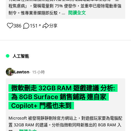
程焦慮病」，聲稱電量剩 75% 便發作，並重申已廢除電動車強
閱讀全文
制令。惟專業車媒隨即反駁，...
386
151
分享
↗
人工智能
Lawton
15 小時
微軟刪走 32GB RAM 遊戲建議 分析:
為 8GB Surface 銷售鋪路 連自家
Copilot+ 門檻也未到
Microsoft 被發現靜靜刪除官方網站上，對遊戲玩家要為電腦配
置 32GB RAM 的建議。分析指微軟同時新推出的 8GB RAM 入