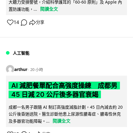
大聽力受損警號，介紹科學護耳的「60-60 原則」及 Apple 內
閱讀全文
置防護功能，...
14
分享
人工智能
arthur
20 小時
AI 減肥餐單配合高強度操練 成都男
45 日減 20 公斤後多器官衰竭
成都一名男子跟隨 AI 制訂高強度減脂計劃，45 日內減去約 20
公斤後昏迷送院。醫生診斷他患上尿源性膿毒症、膿毒性休克
閱讀全文
及多器官功能障礙。...