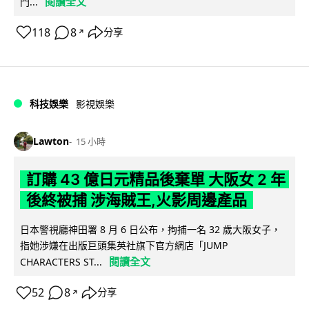
閱讀全文
門...
118
8
分享
↗
科技娛樂
影視娛樂
Lawton
15 小時
訂購 43 億日元精品後棄單 大阪女 2 年
後終被捕 涉海賊王,火影周邊產品
日本警視廳神田署 8 月 6 日公布，拘捕一名 32 歲大阪女子，
指她涉嫌在出版巨頭集英社旗下官方網店「JUMP
閱讀全文
CHARACTERS ST...
52
8
分享
↗