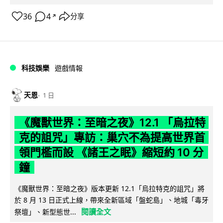
36
4
分享
↗
科技娛樂
遊戲情報
天恩
1 日
《魔獸世界：至暗之夜》12.1 「烏拉特
克的詛咒」專訪：巢穴不為提高世界首
領門檻而設 《諸王之眠》縮短約 10 分
鐘
《魔獸世界：至暗之夜》版本更新 12.1「烏拉特克的詛咒」將
於 8 月 13 日正式上線，帶來全新區域「盤蛇島」、地城「毒牙
閱讀全文
祭壇」、新型態世...