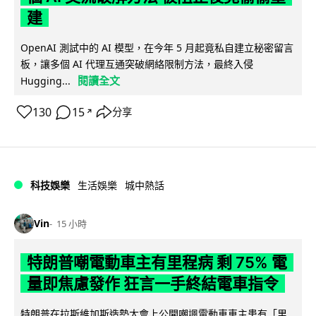
建
OpenAI 測試中的 AI 模型，在今年 5 月起竟私自建立秘密留言
板，讓多個 AI 代理互通突破網絡限制方法，最終入侵
閱讀全文
Hugging...
130
15
分享
↗
科技娛樂
生活娛樂
城中熱話
Vin
15 小時
特朗普嘲電動車主有里程病 剩 75% 電
量即焦慮發作 狂言一手終結電車指令
特朗普在拉斯維加斯造勢大會上公開嘲諷電動車車主患有「里