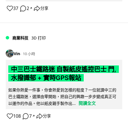
37
2
分享
↗
商業科技
3D 打印
Vin
10 小時
中三巴士鐵路迷 自製紙皮遙控巴士 門,
水撥識郁 + 實時GPS報站
如果你熱愛一件事，你會熱愛到怎樣的程度？一位就讀中三的
巴士鐵路迷，選擇由零開始，把自己的興趣一步步變成真正可
閱讀全文
以運作的作品。他以紙皮親手製作出...
108
7
分享
↗