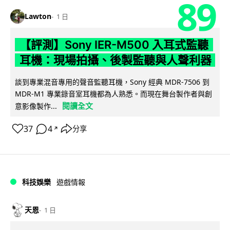
89
Lawton
1 日
【評測】Sony IER-M500 入耳式監聽
耳機：現場拍攝、後製監聽與人聲利器
談到專業混音專用的聲音監聽耳機，Sony 經典 MDR-7506 到
MDR-M1 專業錄音室耳機都為人熟悉。而現在舞台製作者與創
閱讀全文
意影像製作...
37
4
分享
↗
科技娛樂
遊戲情報
天恩
1 日