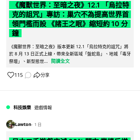
《魔獸世界：至暗之夜》12.1 「烏拉特
克的詛咒」專訪：巢穴不為提高世界首
領門檻而設 《諸王之眠》縮短約 10 分
鐘
《魔獸世界：至暗之夜》版本更新 12.1「烏拉特克的詛咒」將
於 8 月 13 日正式上線，帶來全新區域「盤蛇島」、地城「毒牙
閱讀全文
祭壇」、新型態世...
115
分享
科技娛樂
遊戲情報
Lawton
1 日