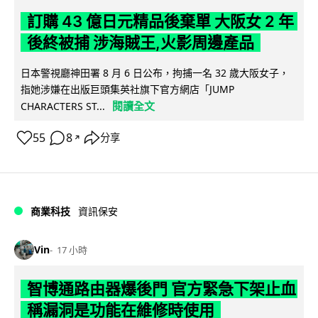
訂購 43 億日元精品後棄單 大阪女 2 年
後終被捕 涉海賊王,火影周邊產品
日本警視廳神田署 8 月 6 日公布，拘捕一名 32 歲大阪女子，
指她涉嫌在出版巨頭集英社旗下官方網店「JUMP
閱讀全文
CHARACTERS ST...
55
8
分享
↗
商業科技
資訊保安
Vin
17 小時
智博通路由器爆後門 官方緊急下架止血
稱漏洞是功能在維修時使用