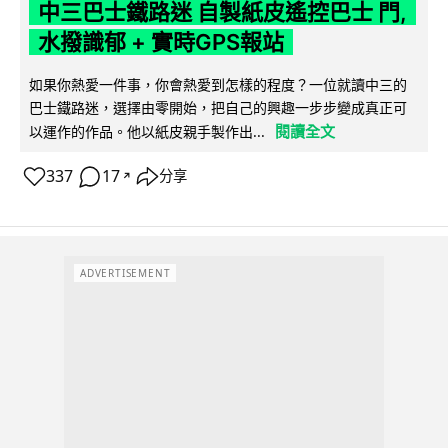
中三巴士鐵路迷 自製紙皮遙控巴士 門,
水撥識郁 + 實時GPS報站
如果你熱愛一件事，你會熱愛到怎樣的程度？一位就讀中三的
巴士鐵路迷，選擇由零開始，把自己的興趣一步步變成真正可
閱讀全文
以運作的作品。他以紙皮親手製作出...
337
17
分享
↗
ADVERTISEMENT