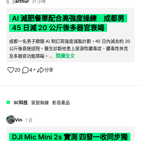
arthur
21 小時
AI 減肥餐單配合高強度操練 成都男
45 日減 20 公斤後多器官衰竭
成都一名男子跟隨 AI 制訂高強度減脂計劃，45 日內減去約 20
公斤後昏迷送院。醫生診斷他患上尿源性膿毒症、膿毒性休克
閱讀全文
及多器官功能障礙。...
20
4
分享
↗
3C科技
家居無線
影音產品
Vin
1 日
DJI Mic Mini 2s 實測 四發一收同步獨