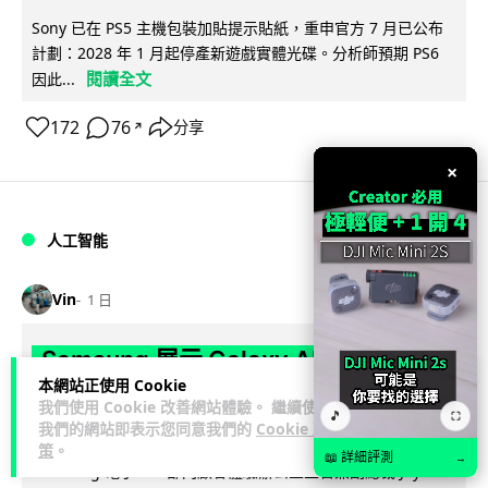
Sony 已在 PS5 主機包裝加貼提示貼紙，重申官方 7 月已公布
計劃：2028 年 1 月起停產新遊戲實體光碟。分析師預期 PS6
閱讀全文
因此...
172
76
分享
↗
×
人工智能
Vin
1 日
Samsung 展示 Galaxy AI 新方向 未來
本網站正使用 Cookie
手機毋須輸入文字 轉向 Agent 全自動操
我們使用 Cookie 改善網站體驗。 繼續使用
🎵
⛶
作
我們的網站即表示您同意我們的
Cookie 政
策
。
📖 詳細評測
→
Samsung 電子 MX 部門顧客體驗辦公室主管兼副總裁 Jay Kim