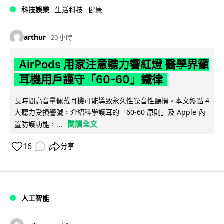
科技娛樂
生活科技
健康
arthur
20 小時
AirPods 用家注意聽力響紅燈 醫學界籲
耳機用戶謹守「60-60」鐵律
長時間高音量佩戴耳機可能導致永久性噪音性聽損。本文盤點 4
大聽力受損警號，介紹科學護耳的「60-60 原則」及 Apple 內
閱讀全文
置防護功能，...
16
分享
人工智能