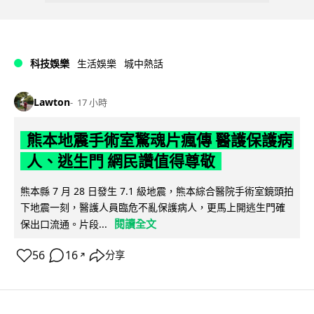
科技娛樂
生活娛樂
城中熱話
Lawton
17 小時
熊本地震手術室驚魂片瘋傳 醫護保護病
人、逃生門 網民讚值得尊敬
熊本縣 7 月 28 日發生 7.1 級地震，熊本綜合醫院手術室鏡頭拍
下地震一刻，醫護人員臨危不亂保護病人，更馬上開逃生門確
閱讀全文
保出口流通。片段...
56
16
分享
↗