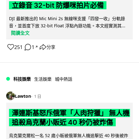
立錄音 32-bit 防爆咪拍片必備
DJI 最新推出的 Mic Mini 2s 無線咪支援「四發一收」分軌錄
音，並首度下放 32-bit Float 浮點內錄功能。本文經實測其...
閱讀全文
251
1
分享
↗
科技娛樂
生活娛樂
城中熱話
Lawton
1 日
澤連斯基怒斥俄軍「人肉狩獵」 無人機
追殺烏克蘭小販近 40 秒仍被炸傷
烏克蘭克爾松一名 52 歲小販被俄軍無人機追擊近 40 秒後被炸