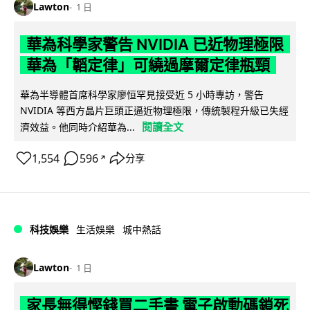
Lawton
1 日
華為科學家警告 NVIDIA 已近物理極限
華為「韜定律」可繞過摩爾定律瓶頸
華為半導體首席科學家廖恒罕見接受近 5 小時專訪，警告
NVIDIA 等西方晶片巨頭正逼近物理極限，傳統製程升級已失經
閱讀全文
濟效益。他同時介紹華為...
1,554
596
分享
↗
科技娛樂
生活娛樂
城中熱話
Lawton
1 日
家長無得慳錢買二手書 電子啟動碼鎖死