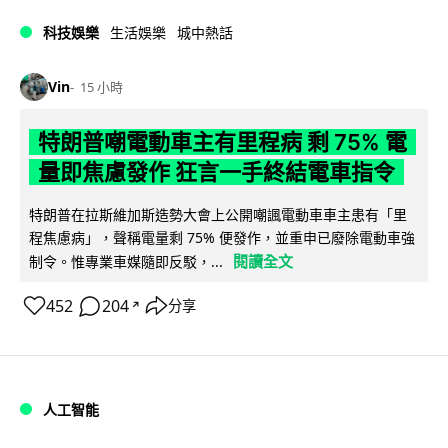
科技娛樂
生活娛樂
城中熱話
Vin
15 小時
特朗普嘲電動車主有里程病 剩 75% 電
量即焦慮發作 狂言一手終結電車指令
特朗普在拉斯維加斯造勢大會上公開嘲諷電動車車主患有「里
程焦慮病」，聲稱電量剩 75% 便發作，並重申已廢除電動車強
閱讀全文
制令。惟專業車媒隨即反駁，...
452
204
分享
↗
人工智能