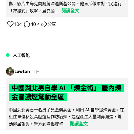
傷，影片由烏克蘭總統澤連斯基公開。他直斥俄軍對平民進行
閱讀全文
「狩獵式」攻擊，烏克蘭...
104
40
分享
↗
人工智能
Lawton
1 日
中國湖北男自學 AI 「煉金術」 屋內煉
金冒濃煙驚動全區
中國湖北黃石一名男子見金價高企，利用 AI 自學提煉黃金，在
租住單位私設高壓爐及作坊冶煉，過程產生大量刺鼻濃煙，驚
閱讀全文
動鄰居報警。警方到場揭發整...