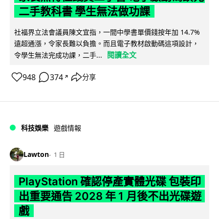
二手教科書 學生無法做功課
社福界立法會議員陳文宜指，一間中學書單價錢按年加 14.7%
遠超通漲，令家長難以負擔。而且電子教材啟動碼這項設計，
閱讀全文
令學生無法完成功課，二手...
948
374
分享
↗
科技娛樂
遊戲情報
Lawton
1 日
PlayStation 確認停產實體光碟 包裝印
出重要通告 2028 年 1 月後不出光碟遊
戲