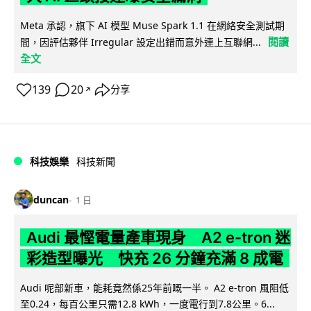
Meta 承認，旗下 AI 模型 Muse Spark 1.1 在網絡安全測試期
閱讀
間，因評估夥伴 Irregular 設定出錯而意外連上互聯網...
全文
139
20
分享
↗
科技娛樂
科技新聞
duncan
1 日
Audi 最慳電量產車現身 A2 e-tron 迷
彩造型曝光 快充 26 分鐘充滿 8 成電
Audi 呢部新車，能耗竟然係25年前嘅一半。 A2 e-tron 風阻低
至0.24，每百公里只需12.8 kWh，一度電行到7.8公里。6...