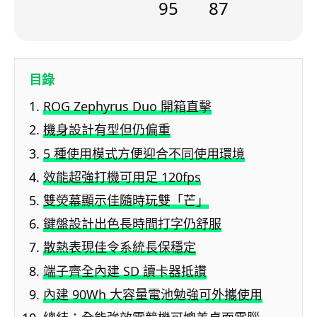
95
87
目錄
ROG Zephyrus Duo 開箱直擊
機身設計有型但仍偏重
5 種使用模式方便迎合不同使用環境
效能超強打機可用足 120fps
雙熒幕顯示佳隨時玩雙「芒」
鍵盤設計出色長時間打字仍舒服
散熱表現佳令系統長保穩定
端子齊全內建 SD 讀卡器抵讚
內建 90Wh 大容量電池勉強可外攜使用