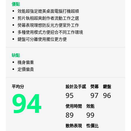
優點
效能超強足媲美桌面電腦打機超順
剪片執相超爽創作者流動工作之選
熒幕表現理想防反光方便室外工作
多種使用模式方便迎合不同工作環境
鍵盤可分離使用擺位更方便
缺點
機身偏重
定價偏貴
平均分
設計及手感
熒幕
鍵盤
94
95
97
96
使用時間
效能
89
99
散熱表現
性價比