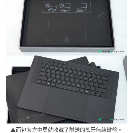
▲而包裝盒中層就收藏了附送的藍牙無線鍵盤。