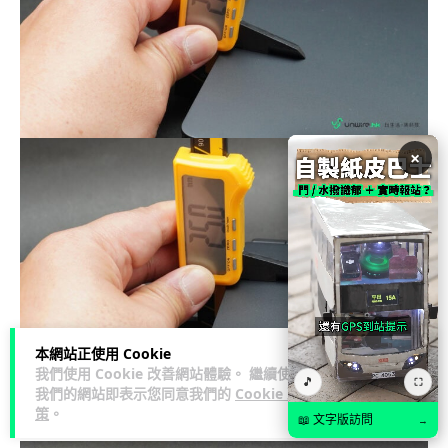
×
本網站正使用 Cookie
我們使用 Cookie 改善網站體驗。 繼續使用
🎵
⛶
▲機身合起的厚度，以電子尺量度過大約是介乎
我們的網站即表示您同意我們的
Cookie 政
策
。
20.7mm 至 25mm 左右，不算很厚身。
📖 文字版訪問
→