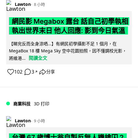
Lawton
8 小時
網民影 Megabox 露台 話自己初學執相
執出世界末日 他人回應: 影到今日氣溫
【睇完反而全身涼哂...】有網民初學攝影不足 1 個月，在
MegaBox 18 樓 Mega Sky 空中花園拍照，因不懂調校光影，
閱讀全文
將維港...
102
3
分享
↗
商業科技
3D 打印
Lawton
9 小時
台灣 67 歲博士翁自製反無人機槍囚 2