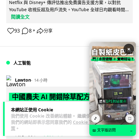
Netflix 與 Disney+ 傳評估推出免費廣告支援方案，以對抗
YouTube 收視反超及用戶流失。YouTube 全球日均觀看時間...
閱讀全文
93
8
分享
↗
×
人工智能
Lawton
14 小時
中國農夫 AI 開錯除草配方 AI 幻覺累老
農蝕 17 萬 150 畝芝麻苗一夜枯死
本網站正使用 Cookie
我們使用 Cookie 改善網站體驗。 繼續使用
🎵
⛶
中國安徽滁州一名 67 歲農民按 AI 生成農藥配方為芝麻田除
我們的網站即表示您同意我們的
Cookie 政
草，結果 150 畝芝麻苗一夜之間與雜草一同枯死，估計損失約
策
。
📖 文字版訪問
→
閱讀全文
15 萬元人民幣...