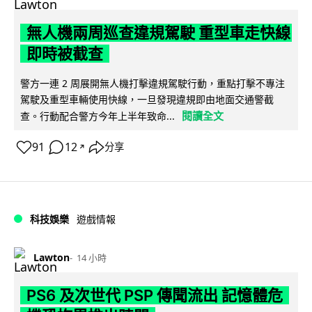
無人機兩周巡查違規駕駛 重型車走快線
即時被截查
警方一連 2 周展開無人機打擊違規駕駛行動，重點打擊不專注
駕駛及重型車輛使用快線，一旦發現違規即由地面交通警截
閱讀全文
查。行動配合警方今年上半年致命...
91
12
分享
↗
科技娛樂
遊戲情報
Lawton
14 小時
PS6 及次世代 PSP 傳聞流出 記憶體危