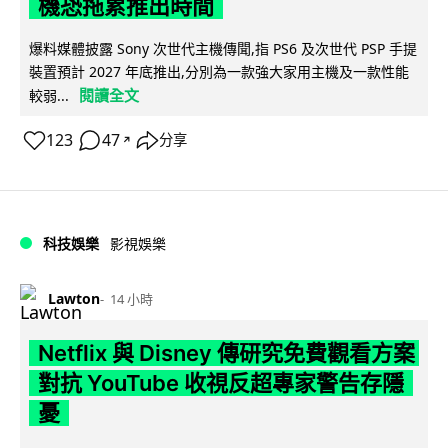
機恐拖累推出時間
爆料媒體披露 Sony 次世代主機傳聞,指 PS6 及次世代 PSP 手提
裝置預計 2027 年底推出,分別為一款強大家用主機及一款性能
閱讀全文
較弱...
123
47
分享
↗
科技娛樂
影視娛樂
Lawton
14 小時
Netflix 與 Disney 傳研究免費觀看方案
對抗 YouTube 收視反超專家警告存隱
憂