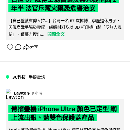
年半 法官斥藏火藥恐危害治安
【自己整就會俾人拉...】台灣一名 67 歲擁博士學歷退休男子，
因俄烏戰爭觸發靈感，網購材料及以 3D 打印機自製「反無人機
閱讀全文
槍」，遭警方搜出...
分享
3C科技
手提電話
Lawton
9 小時
傳摺疊機 iPhone Ultra 顏色已定型 網
上流出銀、藍雙色保護蓋產品
Apple 首款摺疊手機 iPhone Ultra 傳最終配色定為銀色與深藍