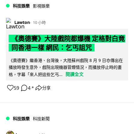
科技娛樂
影視娛樂
Lawton
10 小時
《奧德賽》大陸戲院都爆機 定格對白竟
同香港一樣 網民：乞丐詛咒
《奧德賽》繼香港、台灣後，大陸蘇州戲院 8 月 9 日亦傳出在
播放時發生意外，戲院出現機器冒煙情況，而播放停止時的畫
閱讀全文
格，字幕「來人把這些乞丐...
59
4
分享
↗
科技娛樂
科技新聞