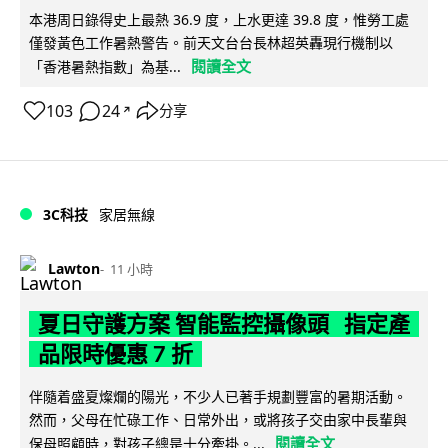
本港周日錄得史上最熱 36.9 度，上水更達 39.8 度，惟勞工處
僅發黃色工作暑熱警告。前天文台台長林超英轟現行機制以
閱讀全文
「香港暑熱指數」為基...
103
24
分享
↗
3C科技
家居無線
Lawton
11 小時
夏日守護方案 智能監控攝像頭 指定產
品限時優惠 7 折
伴隨着盛夏燦爛的陽光，不少人已著手規劃豐富的暑期活動。
然而，父母在忙碌工作、日常外出，或將孩子交由家中長輩與
閱讀全文
保母照顧時，對孩子總是十分牽掛。...