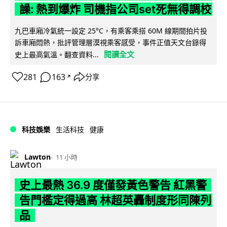
譟: 熱到爆炸 司機指公司set死無得調校
九巴車廂冷氣統一設定 25°C，有乘客乘搭 60M 線期間拍片投
訴車廂悶熱，批評管理層漠視乘客感受，事件正值天文台錄得
閱讀全文
史上最高氣溫。翻查資料...
281
163
分享
↗
科技娛樂
生活科技
健康
Lawton
11 小時
史上最熱 36.9 度僅發黃色警告 紅黑警
告門檻定得過高 林超英轟制度形同陳列
品