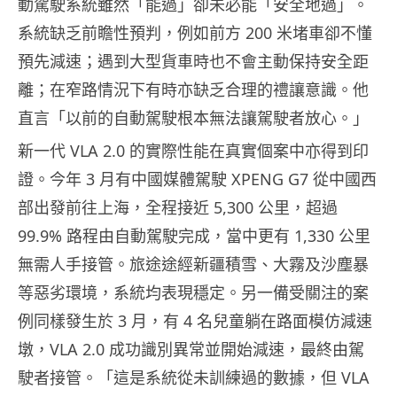
動駕駛系統雖然「能過」卻未必能「安全地過」。
系統缺乏前瞻性預判，例如前方 200 米堵車卻不懂
預先減速；遇到大型貨車時也不會主動保持安全距
離；在窄路情況下有時亦缺乏合理的禮讓意識。他
直言「以前的自動駕駛根本無法讓駕駛者放心。」
新一代 VLA 2.0 的實際性能在真實個案中亦得到印
證。今年 3 月有中國媒體駕駛 XPENG G7 從中國西
部出發前往上海，全程接近 5,300 公里，超過
99.9% 路程由自動駕駛完成，當中更有 1,330 公里
無需人手接管。旅途途經新疆積雪、大霧及沙塵暴
等惡劣環境，系統均表現穩定。另一備受關注的案
例同樣發生於 3 月，有 4 名兒童躺在路面模仿減速
墩，VLA 2.0 成功識別異常並開始減速，最終由駕
駛者接管。「這是系統從未訓練過的數據，但 VLA