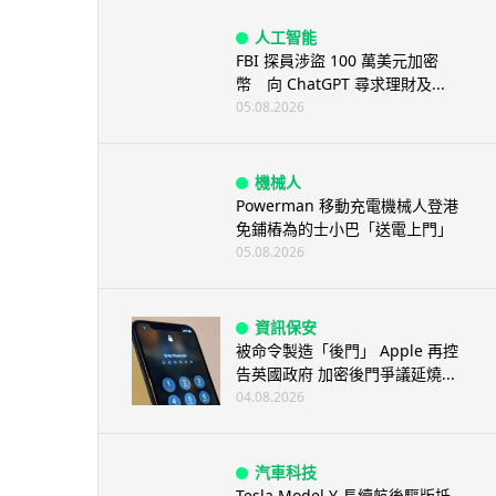
人工智能
FBI 探員涉盜 100 萬美元加密
幣 向 ChatGPT 尋求理財及...
05.08.2026
機械人
Powerman 移動充電機械人登港
免鋪樁為的士小巴「送電上門」
05.08.2026
資訊保安
被命令製造「後門」 Apple 再控
告英國政府 加密後門爭議延燒...
04.08.2026
汽車科技
Tesla Model Y 長續航後驅版抵