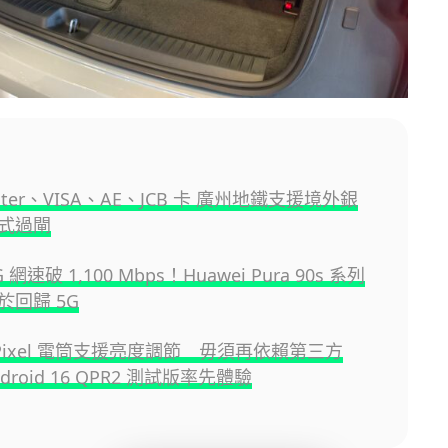
ster、VISA、AE、JCB 卡 廣州地鐵支援境外銀
式過閘
G 網速破 1,100 Mbps！Huawei Pura 90s 系列
於回歸 5G
e Pixel 電筒支援亮度調節 毋須再依賴第三方
droid 16 QPR2 測試版率先體驗