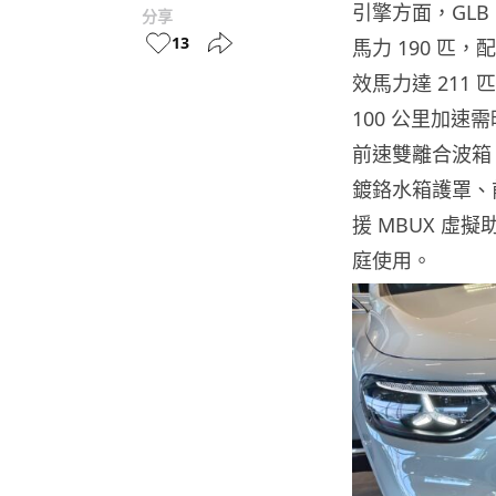
引擎方面，GLB
分享
13
馬力 190 匹，
效馬力達 211 匹
100 公里加速需時
前速雙離合波箱
鍍鉻水箱護罩、
援 MBUX 虛擬
庭使用。