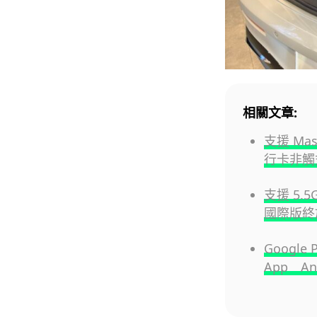
相關文章:
支援 Ma
行卡非觸
支援 5.5
國際版終
Googl
App An