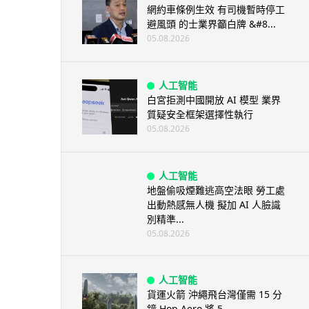
網約車條例生效 有司機暫時停工
避風頭 的士業界籲白牌 &#8...
05.08.2026
人工智能
白宮拒測中國開放 AI 模型 業界
質疑安全框架選擇性執行
05.08.2026
人工智能
地盤偷吸煙難逃高空法眼 勞工處
出動熱感無人機 擬加 AI 人臉識
別精準...
05.08.2026
人工智能
貨運火箭 沖繩飛台灣僅需 15 分
鐘 Hop Aero 將 5...