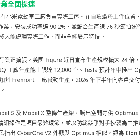
行業全面提速
 V2 已在小米電動車工廠負責實際工序。在自攻螺母上件位
作業，安裝成功率達 90.2%，並配合生產線 76 秒節拍
械人能處理實際工作，而非單純展示特技。
業正擴張。美國 Figure 近日宣布生產規模擴大 24 
Q 工廠年產能上限達 12,000 台。Tesla 預計年中推出 Opt
在加州 Fremont 工廠啟動生產，2026 年下半年向客戶
台。
Model S 及 Model X 整條生產線，騰出空間專供 Optimus
手部精細操作是項目最難環節，並以防範競爭對手抄襲為由
 CyberOne V2 外觀與 Optimus 相似，認為 Elon