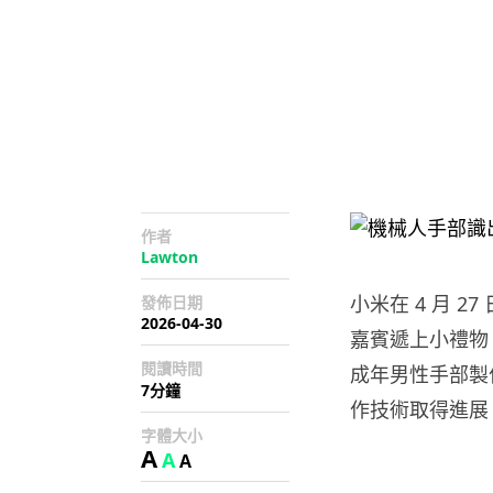
作者
Lawton
小米在 4 月 2
發佈日期
2026-04-30
嘉賓遞上小禮物
閱讀時間
成年男性手部製
7分鐘
作技術取得進展
字體大小
A
A
A