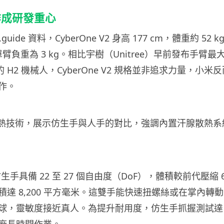
作成研發重心
d.guide 資料，CyberOne V2 身高 177 cm，體重約 5
，單臂負重為 3 kg。相比宇樹（Unitree）早前發布手臂最大
g 的 H2 機械人，CyberOne V2 規格並非追求力量，小
作。
V2 仿生手具備 22 至 27 個自由度（DoF），體積較前代壓縮
積達 8,200 平方毫米。這雙手能快速扭螺絲或在掌內轉
球，靈敏度接近真人。為提升耐用度，仿生手抓握測試達 1