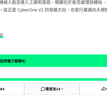
機械人能否進入工廠和家庭，關鍵在於能否處理扭螺絲、
這正是 CyberOne V2 的發展方向，亦是行業邁向大
兒
📮
送到電子郵箱
好
84
看留言
24
↗