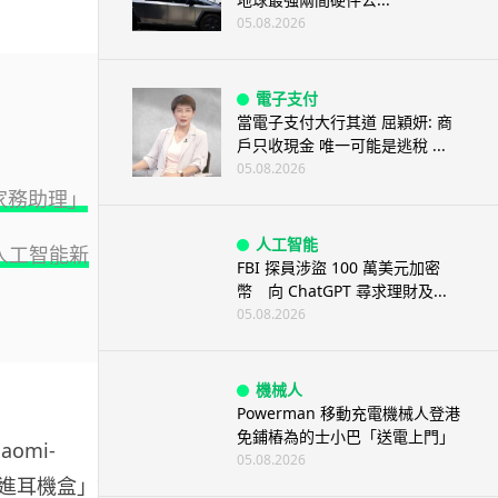
05.08.2026
電子支付
當電子支付大行其道 屈穎妍: 商
戶只收現金 唯一可能是逃稅 ...
05.08.2026
「家務助理」
人工智能
現人工智能新
FBI 探員涉盜 100 萬美元加密
幣 向 ChatGPT 尋求理財及...
05.08.2026
機械人
Powerman 移動充電機械人登港
免鋪樁為的士小巴「送電上門」
omi-
05.08.2026
機放進耳機盒」等