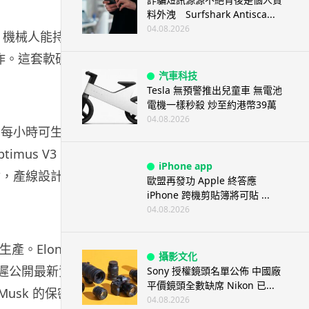
料外洩 Surfshark Antisca...
04.08.2026
置，機械人能持續
運作。這套軟硬件
汽車科技
Tesla 無預警推出兒童車 無電池
電機一樣秒殺 炒至約港幣39萬
04.08.2026
倍，每小時可生產
imus V3，
iPhone app
交付，產線設計年
歐盟再發功 Apple 終答應
iPhone 跨機剪貼簿將可貼 ...
04.08.2026
 生產。Elon
攝影文化
推遲公開最新資
Sony 授權鏡頭名單公佈 中國廠
平價鏡頭全數缺席 Nikon 已...
 Musk 的保密
04.08.2026