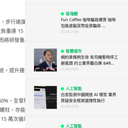
區塊鏈
Fun Coffee 咖啡騙局爆煲 咖啡
2 kg，步行速度每
包裝虛擬貨幣投資騙局 ...
負重達 15
05.08.2026
米反而將研發重心
智慧城市
網約車條例生效 有司機暫時停工
避風頭 的士業界籲白牌 &#8...
05.08.2026
人工智能
白宮拒測中國開放 AI 模型 業界
 60%，全掌觸
質疑安全框架選擇性執行
05.08.2026
動螺柱，亦能捏
5 萬次循環
人工智能