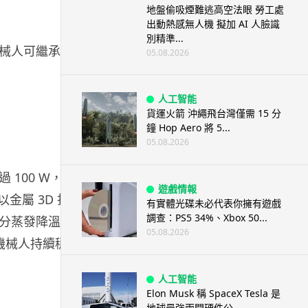
地盤偷吸煙難逃高空法眼 勞工處
出動熱感無人機 擬加 AI 人臉識
別精準...
械人可繼承相
05.08.2026
人工智能
貨運火箭 沖繩飛台灣僅需 15 分
鐘 Hop Aero 將 5...
05.08.2026
100 W，其
遊戲情報
金屬 3D 打
有實體光碟未必代表你擁有遊戲
調查：PS5 34%、Xbox 50...
分蒸發降溫。
05.08.2026
保機械人持續穩定
人工智能
Elon Musk 稱 SpaceX Tesla 是
地球最強兩間硬件公...