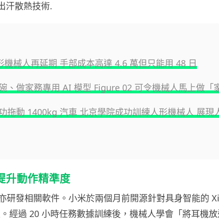
 人形機械人再延期 手部成本高達 4.6 萬但只能用 48 日
、做家務專用 AI 模型 Figure 02 可令機械人馬上做
功拖動 1400kg 汽車 北京學院成功訓練人形機械人 展
型提升動作精準度
研發相關軟件。小米於兩個月前開源針對具身智能的 Xia
-0 模型。經過 20 小時任務數據訓練後，機械人學會「將耳