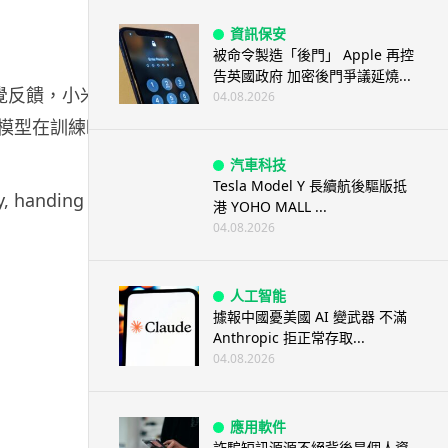
資訊保安
被命令製造「後門」 Apple 再控
告英國政府 加密後門爭議延燒...
覺反饋，小米引
04.08.2026
模型在訓練時
汽車科技
Tesla Model Y 長續航後驅版抵
y, handing
港 YOHO MALL ...
04.08.2026
人工智能
據報中國憂美國 AI 變武器 不滿
Anthropic 拒正常存取...
04.08.2026
應用軟件
詐騙短訊源源不絕背後是個人資