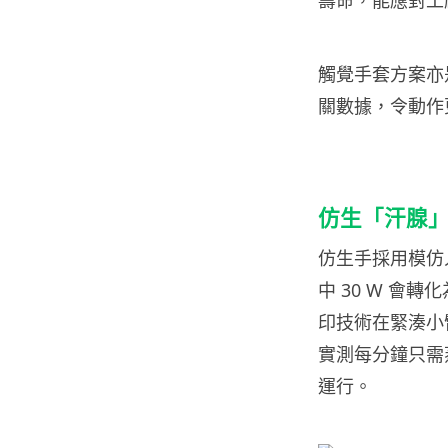
壽命，能應對工
觸覺手套方案亦
關數據，令動作
仿生「汗腺
仿生手採用模仿
中 30 W 會
印技術在緊湊小
實測每分鐘只需蒸
運行。