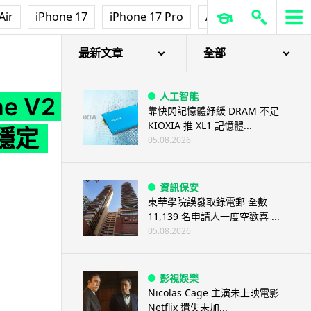
Air
iPhone 17
iPhone 17 Pro
AirPods Pro 3
Ap
穩定
最新文章
全部
人工智能
e V2
靠快閃記憶體紓緩 DRAM 不足
KIOXIA 推 XL1 記憶體...
穩定
05.08.2026
資訊保安
東華學院誤發取錄電郵 全數
11,139 名申請人一度空歡喜 ...
05.08.2026
影視娛樂
Nicolas Cage 主演未上映電影
Netflix 遺失未加...