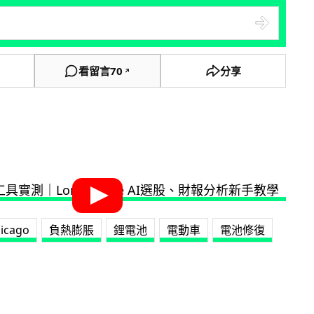
看留言
70
分享
↗
hicago
負熱膨脹
鋰電池
電動車
電池修復