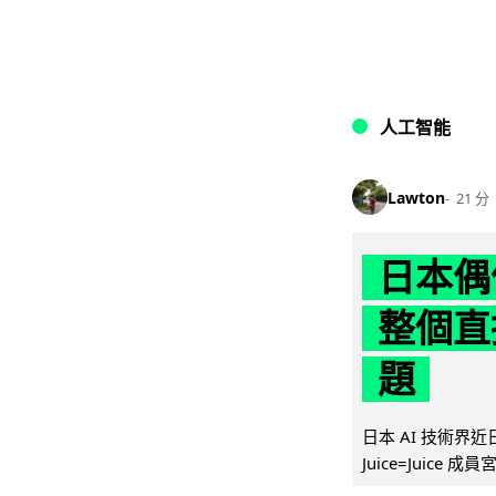
人工智能
Lawton
21 分
日本偶
整個直
題
日本 AI 技術
Juice=Juic