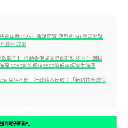
嘉年華2025」傳媒預覽 匯聚約 50 個活動夥
本地創科成果
5 施政報告】 推動香港成國際創新科技中心 創科
佈局 2050創造價值3500億低空經濟生態圈
ri Luce 負評不斷 行政總裁反駁：「新科技應該值
📮
送到電子郵箱