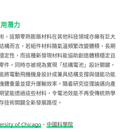
應用潛力
術，這類零熱膨脹材料在其他科技領域亦擁有巨大
結構而言，若組件材料隨氣溫頻繁改變體積，長期
穩定性，而這種新發現材料能協助創造體積穩定且
零件。同時亦被視為實現「結構電池」設計關鍵，
能將電動飛機機身設計成兼具結構支撐與儲能功能
機體重量並提升運輸效率。隨着研究從理論邁向產
期望能透過這些材料，令電池效能不再受傳統熱學
存技術開闢全新發展路徑。
ersity of Chicago
、
中國科學院