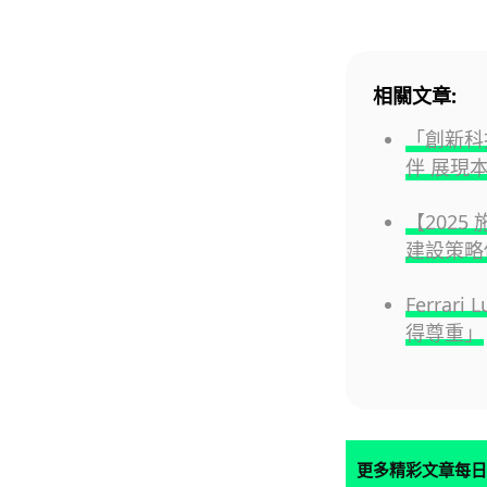
相關文章:
「創新科技
伴 展現
【202
建設策略
Ferra
得尊重」
更多精彩文章每日