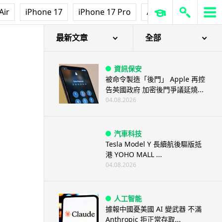
Air
iPhone 17
iPhone 17 Pro
AirPods Pro 3
Ap
復原始效能
最新文章
全部
資訊保安
被命令製造「後門」 Apple 再控
告英國政府 加密後門爭議延燒...
04.08.2026
汽車科技
Tesla Model Y 長續航後驅版抵
港 YOHO MALL ...
04.08.2026
人工智能
據報中國憂美國 AI 變武器 不滿
Anthropic 拒正常存取...