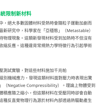
傳統限制新材料
中，絕大多數固體材料受熱時會隨粒子運動加劇而
新研究中，科學家在「亞穩態」（Metastable）
特物理現象。這類新發現材料受到加熱時不但沒有
收縮反應。這種違背常規熱力學特徵行為引起學術
壓測試實驗，對這些材料施加千兆帕
cal）級別機械應力，發現這類材料面對壓力時表現出驚
egative Compressibility）。理論上物體受到
體積應隨之縮小，但這類材料在受壓同時卻會自動
這種反直覺物理行為源於材料內部透過熱驅動產生