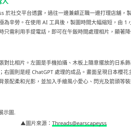
驚人
apeyss 於社交平台透露，過往一邊兼顧正職一邊打理店舖
為辛勞。在使用 AI 工具後，製圖時間大幅縮短，由 1 小
時只需利用手提電話，即可在午飯時間處理相片，顯著降
張對比相片。左圖是手機拍攝、木板上隨意擺放的日系飾
右圖則是經 ChatGPT 處理的成品。畫面呈現日本櫻
背景配柔和光影，並加入手繪風小愛心、閃光及箭頭等裝
▲圖片來源：
Threads@earscapeyss