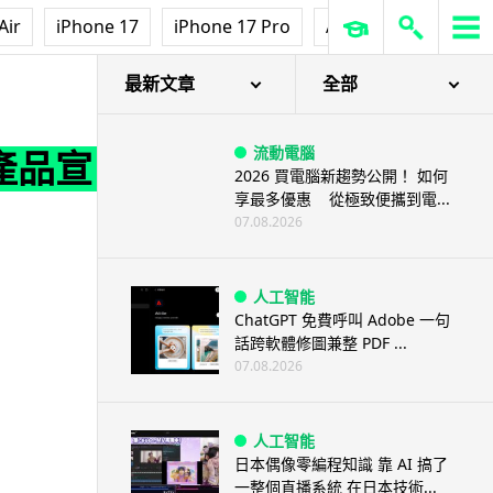
Air
iPhone 17
iPhone 17 Pro
AirPods Pro 3
Ap
最新文章
全部
流動電腦
成產品宣
2026 買電腦新趨勢公開！ 如何
享最多優惠 從極致便攜到電...
07.08.2026
人工智能
ChatGPT 免費呼叫 Adobe 一句
話跨軟體修圖兼整 PDF ...
07.08.2026
人工智能
日本偶像零編程知識 靠 AI 搞了
一整個直播系統 在日本技術...