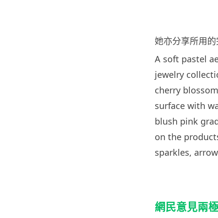
她亦分享所用的
A soft pastel a
jewelry collecti
cherry blossom 
surface with wa
blush pink grad
on the product
sparkles, arrow
網民意見兩