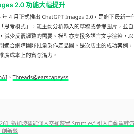
mages 2.0 功能大幅提升
026 年 4 月正式推出 ChatGPT Images 2.0，是旗下最
「思考模式」，能主動分析輸入的草稿或參考圖片，並自
，減少反覆調整的需要。模型亦支援多語言文字渲染，以
別適合網購團隊批量製作產品圖。是次店主的成功案例，印證
推廣成本上的實際潛力。
nAI
、
Threads@earscapeyss
2026】新加坡智能個人交通裝置 Strutt ev¹ 引入自動駕駛
26 創新獎