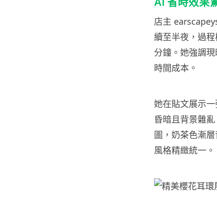
AI 省時效果
店主 earsc
續至半夜，過程極
分鐘。她強調現
時間成本。
她在貼文展示一
昏暗且背景雜亂；
圖，奶茶色漸層
風格精緻統一。