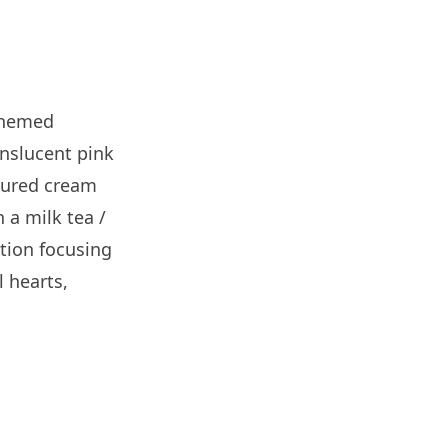
智博通路由器爆後門 官方緊急下
架止血 稱漏洞是功能在維修時使
用
07.08.2026
-themed
城中熱話
ranslucent pink
熊本地震手術室驚魂片瘋傳 醫護
xtured cream
保護病人、逃生門 網民讚值得
尊...
 a milk tea /
07.08.2026
tion focusing
 hearts,
健康
AirPods 用家注意聽力響紅燈 醫
學界籲耳機用戶謹守「60-60」...
07.08.2026
人工智能
AI 減肥餐單配合高強度操練 成