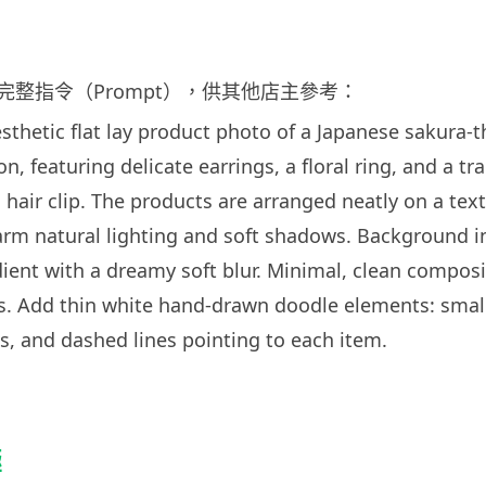
完整指令（Prompt），供其他店主參考：
esthetic flat lay product photo of a Japanese sakura
on, featuring delicate earrings, a floral ring, and a t
hair clip. The products are arranged neatly on a te
rm natural lighting and soft shadows. Background in
ient with a dreamy soft blur. Minimal, clean composi
s. Add thin white hand-drawn doodle elements: small
s, and dashed lines pointing to each item.
極