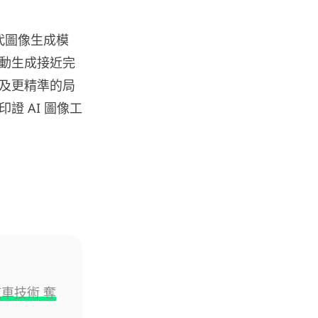
屋內煉金冒濃煙驚動全區
06.08.2026
新一代圖像生成模
動生成接近完
流動音樂
【評測】Sony IER-M500 入耳式
及更精準的局
監聽耳機：現場拍攝、後製監
 AI 圖像工
聽...
06.08.2026
遊戲情報
《魔獸世界：至暗之夜》12.1
「烏拉特克的詛咒」專訪：巢穴
不為提高世...
06.08.2026
遊戲情報
汽車技術 奪
日本二手遊戲店減 90% 門市 業
績反增四成 “懷...