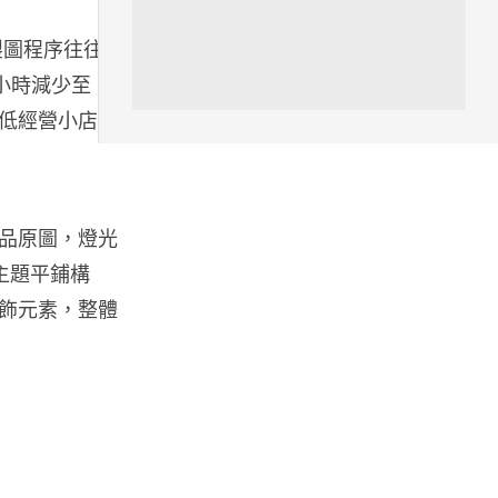
城中熱話
，製圖程序往往持
特朗普嘲電動車主有里程病 剩
75% 電量即焦慮發作 狂言一手
時減少至 15
終...
低經營小店的
07.08.2026
人工智能
微軟刪走 32GB RAM 遊戲建議
品原圖，燈光
分析: 為 8GB Surf...
07.08.2026
花主題平鋪構
飾元素，整體
影視娛樂
訂購 43 億日元精品後棄單 大阪
女 2 年後終被捕 涉海賊王...
07.08.2026
資訊保安