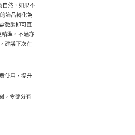
為自然，如果不
都男 45 日減 20 公斤後多器官
衰...
放的飾品轉化為
07.08.2026
需微調即可直
效果更精準。不過亦
影音產品
，建議下次在
DJI Mic Mini 2s 實測 四發一收
同步獨立錄音 32-bi...
06.08.2026
城中熱話
澤連斯基怒斥俄軍「人肉狩獵」
無人機追殺烏克蘭小販近 40 秒
訂閱，令部分有
仍被炸傷
06.08.2026
人工智能
中國湖北男自學 AI 「煉金術」