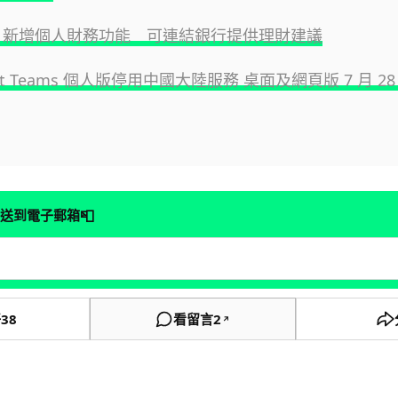
GPT 新增個人財務功能 可連結銀行提供理財建議
soft Teams 個人版停用中國大陸服務 桌面及網頁版 7 月 2
📮
送到電子郵箱
好
38
看留言
2
↗