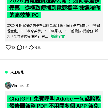
2026 買電腦新趨勢公開！ 如何享最多
優惠 從極致便攜到電競標竿 揀選啱你
的高效能 PC
2026 年的電腦選購基準已經全面升級。除了基本效能，「極致
輕量化」、「機身美學」、「AI算力」、「前瞻技術加持」以
閱讀全文
及「品質與售後服務」 已...
18
1
分享
↗
人工智能
Vin
19 小時
ChatGPT 免費呼叫 Adobe 一句話跨軟
體修圖兼整 PDF 不用開多個 APP 兼免