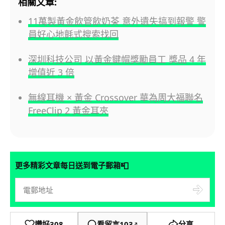
相關文章:
11萬製黃金飲管飲奶茶 意外遺失搞到報警 警
員好心地氈式搜索找回
深圳科技公司 以黃金鍵帽獎勵員工 獎品 4 年
增值近 3 倍
無線耳機 × 黃金 Crossover 華為周大福聯名
FreeClip 2 黃金耳夾
📮
更多精彩文章每日送到電子郵箱
讚好
308
看留言
103
分享
↗