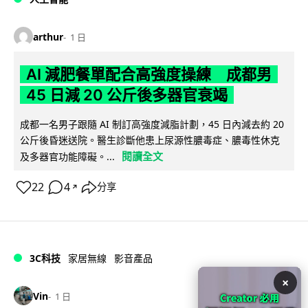
arthur
1 日
AI 減肥餐單配合高強度操練 成都男
45 日減 20 公斤後多器官衰竭
成都一名男子跟隨 AI 制訂高強度減脂計劃，45 日內減去約 20
公斤後昏迷送院。醫生診斷他患上尿源性膿毒症、膿毒性休克
閱讀全文
及多器官功能障礙。...
22
4
分享
↗
3C科技
家居無線
影音產品
×
Vin
1 日