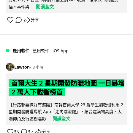
閱讀全文
幅。事件與...
分享
iOS App
應用軟件
應用軟件
Lawton
3 小時
首爾大生 2 星期開發防曬地圖 一日暴增
2 萬人下載衝榜首
【行路都要揀好有遮陰】南韓首爾大學 23 歲學生劉敏俊利用 2
星期開發防曬導航 App「走向陰涼處」，結合建築物高度、太
閱讀全文
陽仰角及行道樹陰影...
35
3
分享
↗