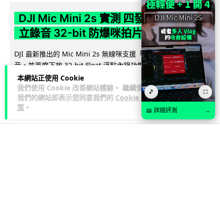
DJI Mic Mini 2s 實測 四發一收同步獨
立錄音 32-bit 防爆咪拍片必備
DJI 最新推出的 Mic Mini 2s 無線咪支援「四發一收」分軌錄
音，並首度下放 32-bit Float 浮點內錄功能。本文經實測其...
閱讀全文
本網站正使用 Cookie
我們使用 Cookie 改善網站體驗。 繼續使用
🎵
⛶
我們的網站即表示您同意我們的
Cookie 政
251
1
分享
↗
策
。
📖 詳細評測
→
科技娛樂
生活娛樂
城中熱話
Vin
1 日
特朗普嘲電動車主有里程病 剩 75% 電
量即焦慮發作 狂言一手終結電車指令