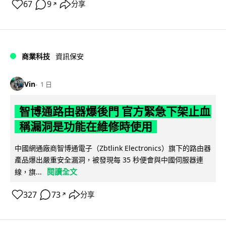
67
9
分享
↗
商業科技
資訊保安
Vin
1 日
智博通路由器爆後門 官方緊急下架止血
稱漏洞是功能在維修時使用
中國網通廠商智博通電子（Zbtlink Electronics）旗下的路由器
產品爆出嚴重安全漏洞，被發現每 35 秒便會與中國伺服器連
閱讀全文
線，旗...
327
73
分享
↗