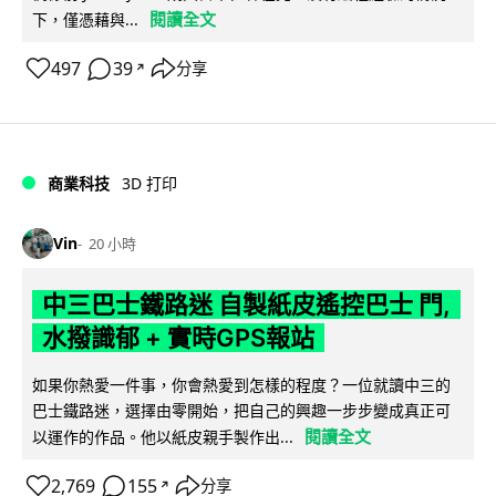
閱讀全文
下，僅憑藉與...
497
39
分享
↗
商業科技
3D 打印
Vin
20 小時
中三巴士鐵路迷 自製紙皮遙控巴士 門,
水撥識郁 + 實時GPS報站
如果你熱愛一件事，你會熱愛到怎樣的程度？一位就讀中三的
巴士鐵路迷，選擇由零開始，把自己的興趣一步步變成真正可
閱讀全文
以運作的作品。他以紙皮親手製作出...
2,769
155
分享
↗