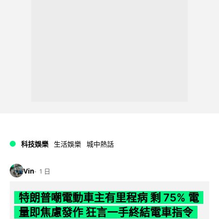
科技娛樂
生活娛樂
城中熱話
Vin
1 日
特朗普嘲電動車主有里程病 剩 75% 電
量即焦慮發作 狂言一手終結電車指令