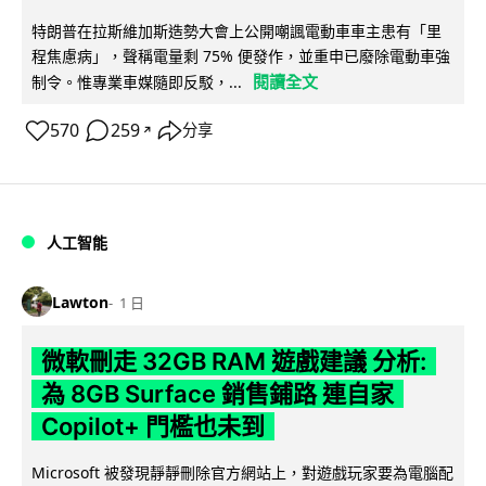
特朗普在拉斯維加斯造勢大會上公開嘲諷電動車車主患有「里
程焦慮病」，聲稱電量剩 75% 便發作，並重申已廢除電動車強
閱讀全文
制令。惟專業車媒隨即反駁，...
570
259
分享
↗
人工智能
Lawton
1 日
微軟刪走 32GB RAM 遊戲建議 分析:
為 8GB Surface 銷售鋪路 連自家
Copilot+ 門檻也未到
Microsoft 被發現靜靜刪除官方網站上，對遊戲玩家要為電腦配