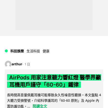
科技娛樂
生活科技
健康
arthur
1 日
AirPods 用家注意聽力響紅燈 醫學界籲
耳機用戶謹守「60-60」鐵律
長時間高音量佩戴耳機可能導致永久性噪音性聽損。本文盤點 4
大聽力受損警號，介紹科學護耳的「60-60 原則」及 Apple 內
閱讀全文
置防護功能，...