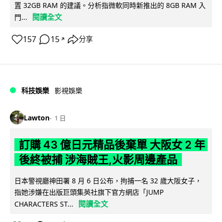
置 32GB RAM 的建議。分析指微軟同時新推出的 8GB RAM 入
閱讀全文
門...
157
15
分享
↗
科技娛樂
影視娛樂
Lawton
1 日
訂購 43 億日元精品後棄單 大阪女 2 年
後終被捕 涉海賊王,火影周邊產品
日本警視廳神田署 8 月 6 日公布，拘捕一名 32 歲大阪女子，
指她涉嫌在出版巨頭集英社旗下官方網店「JUMP
閱讀全文
CHARACTERS ST...