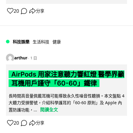
20
分享
科技娛樂
生活科技
健康
arthur
1 日
AirPods 用家注意聽力響紅燈 醫學界籲
耳機用戶謹守「60-60」鐵律
長時間高音量佩戴耳機可能導致永久性噪音性聽損。本文盤點 4
大聽力受損警號，介紹科學護耳的「60-60 原則」及 Apple 內
閱讀全文
置防護功能，...
20
分享