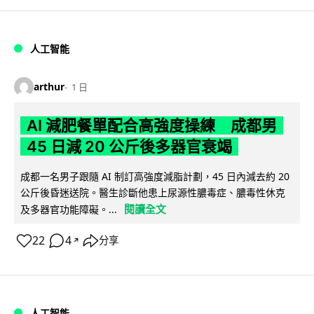
人工智能
arthur
1 日
AI 減肥餐單配合高強度操練 成都男
45 日減 20 公斤後多器官衰竭
成都一名男子跟隨 AI 制訂高強度減脂計劃，45 日內減去約 20
公斤後昏迷送院。醫生診斷他患上尿源性膿毒症、膿毒性休克
閱讀全文
及多器官功能障礙。...
22
4
分享
↗
人工智能