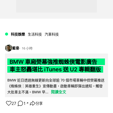
科技娛樂
生活科技
汽車科技
藍骨
16 小時
BMW 車廂熒幕強推蜘蛛俠電影廣告
車主怒轟堪比 iTunes 送 U2 專輯翻版
BMW 近日透過無線更新向全球逾 70 個市場車輛中控熒幕推送
《蜘蛛俠：英雄重生》宣傳動畫，啟動車輛即彈出通知，觸發
閱讀全文
大批車主不滿。BMW 早...
27
1
分享
↗