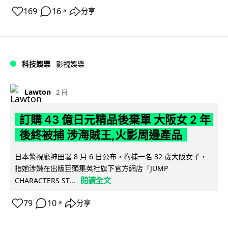
169
16
分享
↗
科技娛樂
影視娛樂
Lawton
2 日
訂購 43 億日元精品後棄單 大阪女 2 年
後終被捕 涉海賊王,火影周邊產品
日本警視廳神田署 8 月 6 日公布，拘捕一名 32 歲大阪女子，
指她涉嫌在出版巨頭集英社旗下官方網店「JUMP
閱讀全文
CHARACTERS ST...
79
10
分享
↗