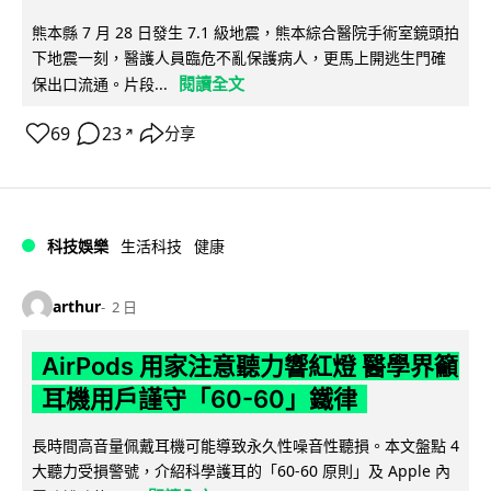
熊本縣 7 月 28 日發生 7.1 級地震，熊本綜合醫院手術室鏡頭拍
下地震一刻，醫護人員臨危不亂保護病人，更馬上開逃生門確
閱讀全文
保出口流通。片段...
69
23
分享
↗
科技娛樂
生活科技
健康
arthur
2 日
AirPods 用家注意聽力響紅燈 醫學界籲
耳機用戶謹守「60-60」鐵律
長時間高音量佩戴耳機可能導致永久性噪音性聽損。本文盤點 4
大聽力受損警號，介紹科學護耳的「60-60 原則」及 Apple 內