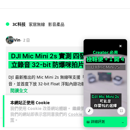
3C科技
家居無線
影音產品
Vin
2 日
×
DJI Mic Mini 2s 實測 四發一收同步獨
立錄音 32-bit 防爆咪拍片必備
DJI 最新推出的 Mic Mini 2s 無線咪支援「四發一收」分軌錄
音，並首度下放 32-bit Float 浮點內錄功能。本文經實測其...
閱讀全文
本網站正使用 Cookie
253
1
分享
↗
我們使用 Cookie 改善網站體驗。 繼續使用
🎵
⛶
我們的網站即表示您同意我們的
Cookie 政
策
。
📖 詳細評測
→