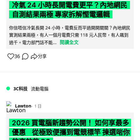
冷氣 24 小時長開電費更平？內地網民
自測結果兩極 專家拆解慳電邏輯
你信唔信冷氣長開 24 小時，電費反而平過開開關關？內地網民
實測結果兩極，有人一個月電費只需 118 元人民幣，有人飆到
閱讀全文
過千。電力部門話不能...
36
分享
3C科技
流動電腦
Lawton
1 日
2026 買電腦新趨勢公開！ 如何享最多
優惠 從極致便攜到電競標竿 揀選啱你