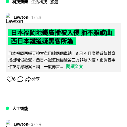
科技娛樂
生活科技
旅遊
Lawton
1 小時
日本福岡地鐵廣播被入侵 播不雅歌曲
西日本鐵道疑黑客所為
日本福岡西鐵天神大牟田線兩個車站，8 月 4 日廣播系統離奇
播出粗俗歌聲，西日本鐵道懷疑遭第三方非法入侵，正調查事
閱讀全文
件並考慮報案。網上一度傳言...
6
分享
人工智能
Lawton
2 小時