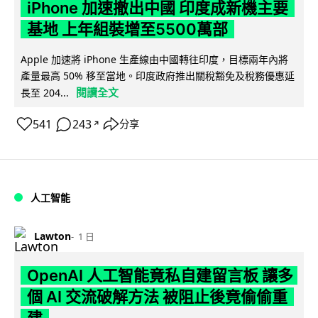
iPhone 加速撤出中國 印度成新機主要
基地 上年組裝增至5500萬部
Apple 加速將 iPhone 生產線由中國轉往印度，目標兩年內將
產量最高 50% 移至當地。印度政府推出關稅豁免及稅務優惠延
閱讀全文
長至 204...
541
243
分享
↗
人工智能
Lawton
1 日
OpenAI 人工智能竟私自建留言板 讓多
個 AI 交流破解方法 被阻止後竟偷偷重
建