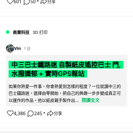
601
50
分享
↗
商業科技
3D 打印
Vin
1 日
中三巴士鐵路迷 自製紙皮遙控巴士 門,
水撥識郁 + 實時GPS報站
如果你熱愛一件事，你會熱愛到怎樣的程度？一位就讀中三的
巴士鐵路迷，選擇由零開始，把自己的興趣一步步變成真正可
閱讀全文
以運作的作品。他以紙皮親手製作出...
4,386
245
分享
↗