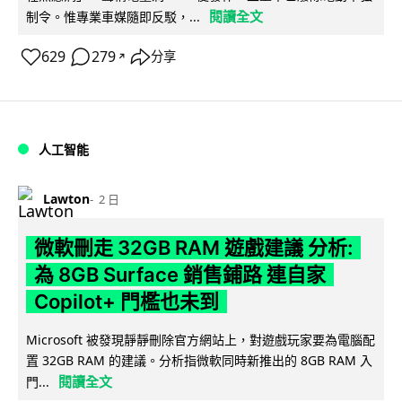
閱讀全文
制令。惟專業車媒隨即反駁，...
629
279
分享
↗
人工智能
Lawton
2 日
微軟刪走 32GB RAM 遊戲建議 分析:
為 8GB Surface 銷售鋪路 連自家
Copilot+ 門檻也未到
Microsoft 被發現靜靜刪除官方網站上，對遊戲玩家要為電腦配
置 32GB RAM 的建議。分析指微軟同時新推出的 8GB RAM 入
閱讀全文
門...