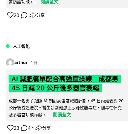
閱讀全文
置防護功能，...
20
分享
人工智能
arthur
2 日
AI 減肥餐單配合高強度操練 成都男
45 日減 20 公斤後多器官衰竭
成都一名男子跟隨 AI 制訂高強度減脂計劃，45 日內減去約 20
公斤後昏迷送院。醫生診斷他患上尿源性膿毒症、膿毒性休克
閱讀全文
及多器官功能障礙。...
23
4
分享
↗