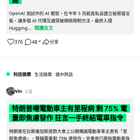
OpenAI 測試中的 AI 模型，在今年 5 月起竟私自建立秘密留言
板，讓多個 AI 代理互通突破網絡限制方法，最終入侵
閱讀全文
Hugging...
376
48
分享
↗
科技娛樂
生活娛樂
城中熱話
Vin
2 日
特朗普嘲電動車主有里程病 剩 75% 電
量即焦慮發作 狂言一手終結電車指令
特朗普在拉斯維加斯造勢大會上公開嘲諷電動車車主患有「里
程焦慮病」，聲稱電量剩 75% 便發作，並重申已廢除電動車強