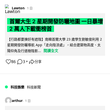
Lawton
1 日
首爾大生 2 星期開發防曬地圖 一日暴增
2 萬人下載衝榜首
【行路都要揀好有遮陰】南韓首爾大學 23 歲學生劉敏俊利用 2
星期開發防曬導航 App「走向陰涼處」，結合建築物高度、太
閱讀全文
陽仰角及行道樹陰影...
86
3
分享
↗
科技娛樂
科技新聞
arthur
1 日