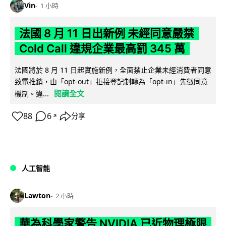
Vin
1 小時
法國 8 月 11 日出新例 未經同意嚴禁
Cold Call 違規企業最高罰 345 萬
法國將於 8 月 11 日起實施新例，全面禁止企業未經消費者同意
致電推銷，由「opt-out」拒接登記制轉為「opt-in」先徵同意
閱讀全文
機制。違...
88
6
分享
↗
人工智能
Lawton
2 小時
華為科學家警告 NVIDIA 已近物理極限