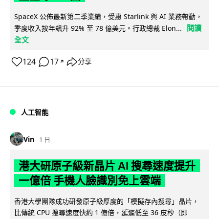
SpaceX 公佈最新第二季業績，受惠 Starlink 與 AI 業務帶動，
閱讀
季度收入按年飆升 92% 至 78 億美元。行政總裁 Elon...
全文
124
17
分享
↗
人工智能
Vin
1 日
港大研原子級新晶片 AI 搜尋速度提升
一億倍 手機人臉識別免上雲端
香港大學團隊成功研發原子級厚度的「模擬存內搜尋」晶片，
比傳統 CPU 搜尋速度快約 1 億倍，延遲低至 36 皮秒（即