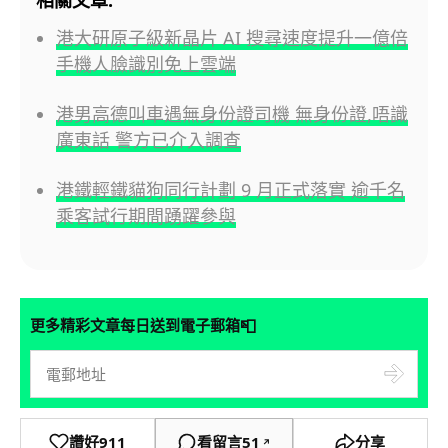
相關文章:
港大研原子級新晶片 AI 搜尋速度提升一億倍
手機人臉識別免上雲端
港男高德叫車遇無身份證司機 無身份證,唔識
廣東話 警方已介入調查
港鐵輕鐵貓狗同行計劃 9 月正式落實 逾千名
乘客試行期間踴躍參與
📮
更多精彩文章每日送到電子郵箱
讚好
911
看留言
51
分享
↗