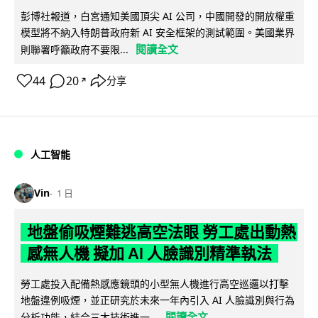
彭博社報道，白宮通知美國頂尖 AI 公司，中國開發的開放權重
模型將不納入特朗普政府新 AI 安全框架的測試範圍。美國業界
閱讀全文
則聯署呼籲政府不要限...
44
20
分享
↗
人工智能
Vin
1 日
地盤偷吸煙難逃高空法眼 勞工處出動熱
感無人機 擬加 AI 人臉識別精準執法
勞工處投入配備熱感應鏡頭的小型無人機進行高空巡邏以打擊
地盤違例吸煙，並正研究於未來一年內引入 AI 人臉識別與行為
閱讀全文
分析功能，結合三大技術進一...