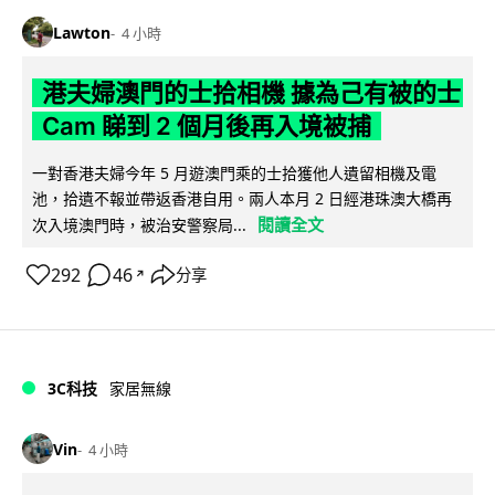
Lawton
4 小時
港夫婦澳門的士拾相機 據為己有被的士
Cam 睇到 2 個月後再入境被捕
一對香港夫婦今年 5 月遊澳門乘的士拾獲他人遺留相機及電
池，拾遺不報並帶返香港自用。兩人本月 2 日經港珠澳大橋再
閱讀全文
次入境澳門時，被治安警察局...
292
46
分享
↗
3C科技
家居無線
Vin
4 小時