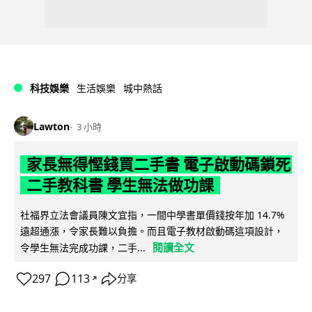
科技娛樂
生活娛樂
城中熱話
Lawton
3 小時
家長無得慳錢買二手書 電子啟動碼鎖死
二手教科書 學生無法做功課
社福界立法會議員陳文宜指，一間中學書單價錢按年加 14.7%
遠超通漲，令家長難以負擔。而且電子教材啟動碼這項設計，
閱讀全文
令學生無法完成功課，二手...
297
113
分享
↗