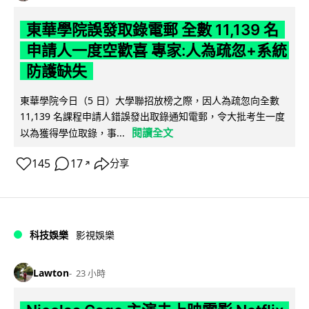
東華學院誤發取錄電郵 全數 11,139 名
申請人一度空歡喜 專家:人為疏忽+系統
防護缺失
東華學院今日（5 日）大學聯招放榜之際，因人為疏忽向全數
11,139 名課程申請人錯誤發出取錄通知電郵，令大批考生一度
閱讀全文
以為獲得學位取錄，事...
145
17
分享
↗
科技娛樂
影視娛樂
Lawton
23 小時