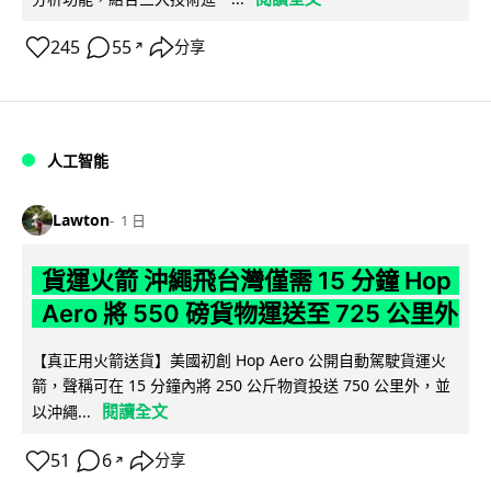
245
55
分享
↗
人工智能
Lawton
1 日
貨運火箭 沖繩飛台灣僅需 15 分鐘 Hop
Aero 將 550 磅貨物運送至 725 公里外
【真正用火箭送貨】美國初創 Hop Aero 公開自動駕駛貨運火
箭，聲稱可在 15 分鐘內將 250 公斤物資投送 750 公里外，並
閱讀全文
以沖繩...
51
6
分享
↗