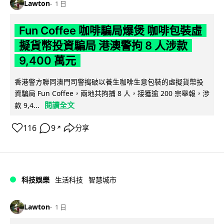
Lawton
1 日
Fun Coffee 咖啡騙局爆煲 咖啡包裝虛
擬貨幣投資騙局 港澳警拘 8 人涉款
9,400 萬元
香港警方聯同澳門司警搗破以養生咖啡生意包裝的虛擬貨幣投
資騙局 Fun Coffee，兩地共拘捕 8 人，接獲逾 200 宗舉報，涉
閱讀全文
款 9,4...
116
9
分享
↗
科技娛樂
生活科技
智慧城市
Lawton
1 日