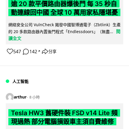
逾 20 款平價路由器爆後門 每 35 秒自
動連線回中國 全球 10 萬用家私隱堪憂
網絡安全公司 VulnCheck 揭發中國智博通電子（Zbtlink）生產
閱
的 20 多款路由器內置後門程式「Endlessdoors」（無盡...
讀全文
547
142
分享
↗
人工智能
arthur
8 小時
Tesla HW3 舊硬件裝 FSD v14 Lite 頻
現過熱 部分電腦損毀車主須自費維修