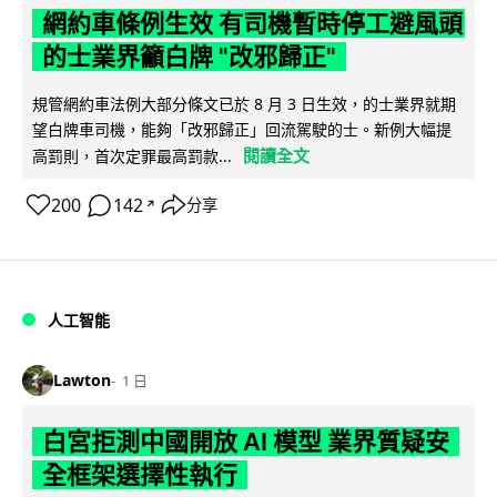
網約車條例生效 有司機暫時停工避風頭
的士業界籲白牌 "改邪歸正"
規管網約車法例大部分條文已於 8 月 3 日生效，的士業界就期
望白牌車司機，能夠「改邪歸正」回流駕駛的士。新例大幅提
閱讀全文
高罰則，首次定罪最高罰款...
200
142
分享
↗
人工智能
Lawton
1 日
白宮拒測中國開放 AI 模型 業界質疑安
全框架選擇性執行