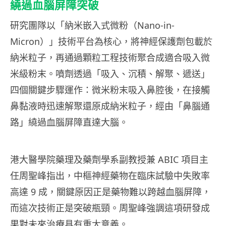
繞過血腦屏障突破
研究團隊以「納米嵌入式微粉（Nano-in-
Micron）」技術平台為核心，將神經保護劑包載於
納米粒子，再通過顆粒工程技術聚合成適合吸入微
米級粉末。噴劑透過「吸入、沉積、解聚、遞送」
四個關鍵步驟運作：微米粉末吸入鼻腔後，在接觸
鼻黏液時迅速解聚還原成納米粒子，經由「鼻腦通
路」繞過血腦屏障直達大腦。
港大醫學院藥理及藥劑學系副教授兼 ABIC 項目主
任周聖峰指出，中樞神經藥物在臨床試驗中失敗率
高達 9 成，關鍵原因正是藥物難以跨越血腦屏障，
而這次技術正是突破瓶頸。周聖峰強調這項研發成
果對未來治療具有重大意義。