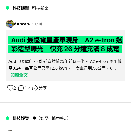
科技娛樂
科技新聞
duncan
1 小時
Audi 最慳電量產車現身 A2 e-tron 迷
彩造型曝光 快充 26 分鐘充滿 8 成電
Audi 呢部新車，能耗竟然係25年前嘅一半。 A2 e-tron 風阻低
至0.24，每百公里只需12.8 kWh，一度電行到7.8公里。6...
閱讀全文
2
1
分享
↗
科技娛樂
生活娛樂
城中熱話