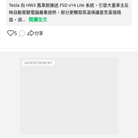
Tesla 向 HW3 舊車款推送 FSD v14 Lite 系統，引發大量車主反
映自動駕駛電腦嚴重過熱，部分更觸發高溫保護甚至直接燒
閱讀全文
毀，須...
5
分享
ADVERTISEMENT