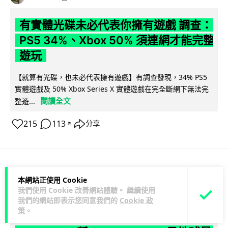
有實體光碟未必代表你擁有遊戲 調查：
PS5 34%、Xbox 50% 須連網才能完整
遊玩
【就算有光碟，也未必代表擁有遊戲】有調查發現，34% PS5
實體遊戲及 50% Xbox Series X 實體遊戲在完全斷網下無法完
閱讀全文
整遊...
215
113
分享
↗
人工智能
本網站正使用 Cookie
我們使用 Cookie 改善網站體驗。 繼續使用
我們的網站即表示您同意我們的
Cookie 政
Lawton
1 日
策
。