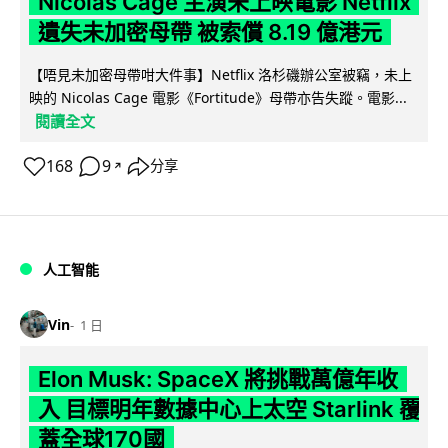
Nicolas Cage 主演未上映電影 Netflix
遺失未加密母帶 被索償 8.19 億港元
【唔見未加密母帶咁大件事】Netflix 洛杉磯辦公室被竊，未上
映的 Nicolas Cage 電影《Fortitude》母帶亦告失蹤。電影...
閱讀全文
168
9
分享
↗
人工智能
Vin
1 日
Elon Musk: SpaceX 將挑戰萬億年收
入 目標明年數據中心上太空 Starlink 覆
蓋全球170國