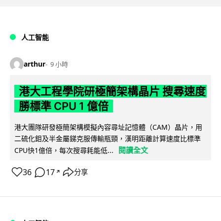
人工智能
arthur
9 小時
港大工程學院研極簡架構晶片 搜尋速度
勝標準 CPU 1 億倍
港大團隊研發極簡架構模擬內容尋址記憶體（CAM）晶片，用
二硫化鉬及半金屬銻克服傳輸瓶頸，漢明距離計算速度比標準
閱讀全文
CPU快1億倍，每次搜尋耗能低...
36
17
分享
↗