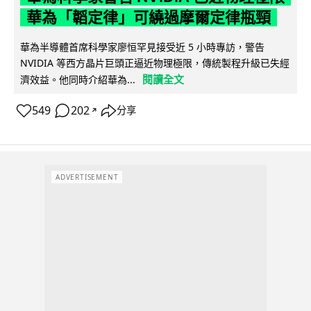
華為「韜定律」可繞過摩爾定律瓶頸
華為半導體首席科學家廖恒罕見接受近 5 小時專訪，警告
NVIDIA 等西方晶片巨頭正逼近物理極限，傳統製程升級已失經
閱讀全文
濟效益。他同時介紹華為...
549
202
分享
↗
ADVERTISEMENT