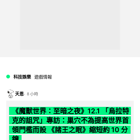
科技娛樂
遊戲情報
天恩
8 小時
《魔獸世界：至暗之夜》12.1 「烏拉特
克的詛咒」專訪：巢穴不為提高世界首
領門檻而設 《諸王之眠》縮短約 10 分
鐘