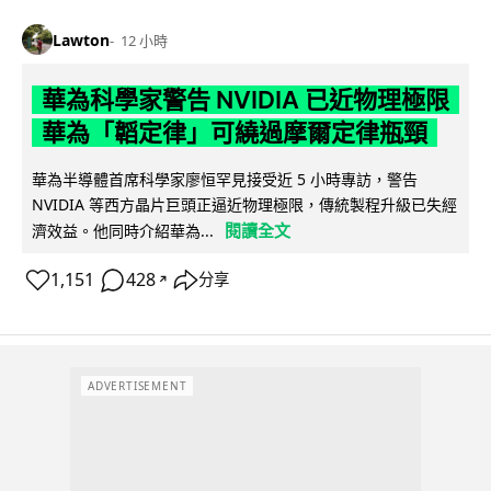
Lawton
12 小時
華為科學家警告 NVIDIA 已近物理極限
華為「韜定律」可繞過摩爾定律瓶頸
華為半導體首席科學家廖恒罕見接受近 5 小時專訪，警告
NVIDIA 等西方晶片巨頭正逼近物理極限，傳統製程升級已失經
閱讀全文
濟效益。他同時介紹華為...
1,151
428
分享
↗
ADVERTISEMENT