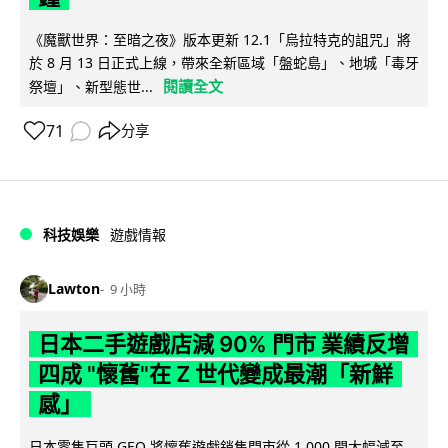
《魔獸世界：至暗之夜》版本更新 12.1「烏拉特克的詛咒」將
於 8 月 13 日正式上線，帶來全新區域「盤蛇島」、地城「毒牙
閱讀全文
祭壇」、新型態世...
71
分享
科技娛樂
遊戲情報
Lawton
9 小時
日本二手遊戲店減 90% 門市 業績反增
四成 "懷舊"在 Z 世代變成最潮「新鮮
感」
日本零售巨頭 GEO 將懷舊遊戲銷售門市從 1,000 間大幅減至