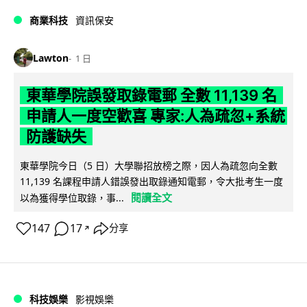
商業科技
資訊保安
Lawton
1 日
東華學院誤發取錄電郵 全數 11,139 名
申請人一度空歡喜 專家:人為疏忽+系統
防護缺失
東華學院今日（5 日）大學聯招放榜之際，因人為疏忽向全數
11,139 名課程申請人錯誤發出取錄通知電郵，令大批考生一度
閱讀全文
以為獲得學位取錄，事...
147
17
分享
↗
科技娛樂
影視娛樂