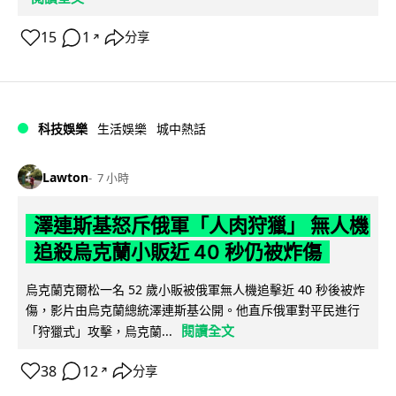
15
1
分享
↗
科技娛樂
生活娛樂
城中熱話
Lawton
7 小時
澤連斯基怒斥俄軍「人肉狩獵」 無人機
追殺烏克蘭小販近 40 秒仍被炸傷
烏克蘭克爾松一名 52 歲小販被俄軍無人機追擊近 40 秒後被炸
傷，影片由烏克蘭總統澤連斯基公開。他直斥俄軍對平民進行
閱讀全文
「狩獵式」攻擊，烏克蘭...
38
12
分享
↗