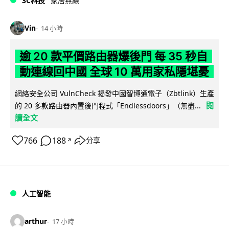
3C科技
家居無線
Vin
14 小時
逾 20 款平價路由器爆後門 每 35 秒自
動連線回中國 全球 10 萬用家私隱堪憂
網絡安全公司 VulnCheck 揭發中國智博通電子（Zbtlink）生產
閱
的 20 多款路由器內置後門程式「Endlessdoors」（無盡...
讀全文
766
188
分享
↗
人工智能
arthur
17 小時