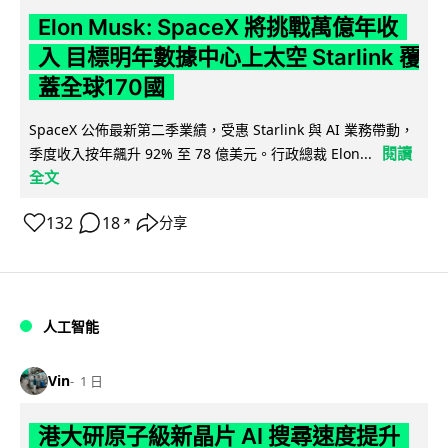
Elon Musk: SpaceX 將挑戰萬億年收
入 目標明年數據中心上太空 Starlink 覆
蓋全球170國
SpaceX 公佈最新第二季業績，受惠 Starlink 與 AI 業務帶動，
閱讀
季度收入按年飆升 92% 至 78 億美元。行政總裁 Elon...
全文
132
18
分享
↗
人工智能
Vin
1 日
港大研原子級新晶片 AI 搜尋速度提升