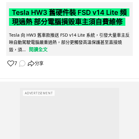
Tesla HW3 舊硬件裝 FSD v14 Lite 頻
現過熱 部分電腦損毀車主須自費維修
Tesla 向 HW3 舊車款推送 FSD v14 Lite 系統，引發大量車主反
映自動駕駛電腦嚴重過熱，部分更觸發高溫保護甚至直接燒
閱讀全文
毀，須...
7
分享
ADVERTISEMENT