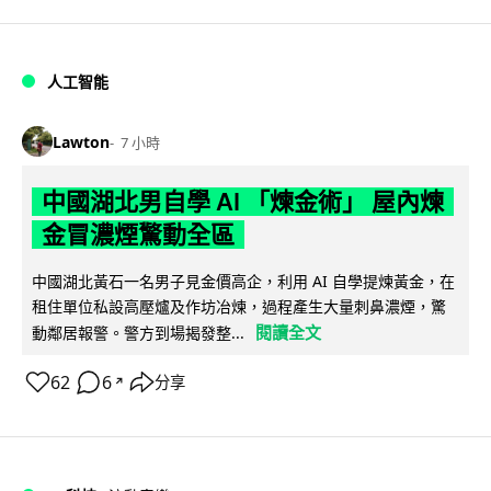
人工智能
Lawton
7 小時
中國湖北男自學 AI 「煉金術」 屋內煉
金冒濃煙驚動全區
中國湖北黃石一名男子見金價高企，利用 AI 自學提煉黃金，在
租住單位私設高壓爐及作坊冶煉，過程產生大量刺鼻濃煙，驚
閱讀全文
動鄰居報警。警方到場揭發整...
62
6
分享
↗