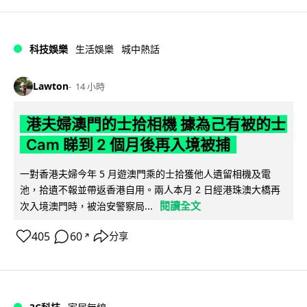
科技娛樂
生活娛樂
城中熱話
Lawton
14 小時
港夫婦澳門的士拾相機 據為己有被的士
Cam 睇到 2 個月後再入境被捕
一對香港夫婦今年 5 月遊澳門乘的士拾獲他人遺留相機及電
池，拾遺不報並帶返香港自用。兩人本月 2 日經港珠澳大橋再
閱讀全文
次入境澳門時，被治安警察局...
405
60
分享
↗