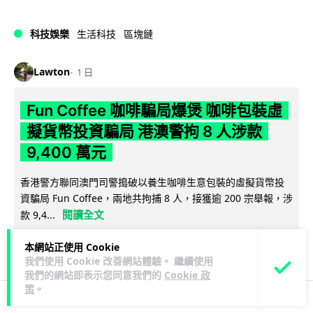
科技娛樂
生活科技
區塊鏈
Lawton
1 日
Fun Coffee 咖啡騙局爆煲 咖啡包裝虛
擬貨幣投資騙局 港澳警拘 8 人涉款
9,400 萬元
香港警方聯同澳門司警搗破以養生咖啡生意包裝的虛擬貨幣投
資騙局 Fun Coffee，兩地共拘捕 8 人，接獲逾 200 宗舉報，涉
閱讀全文
款 9,4...
118
10
分享
本網站正使用 Cookie
↗
我們使用 Cookie 改善網站體驗。 繼續使用
我們的網站即表示您同意我們的
Cookie 政
策
。