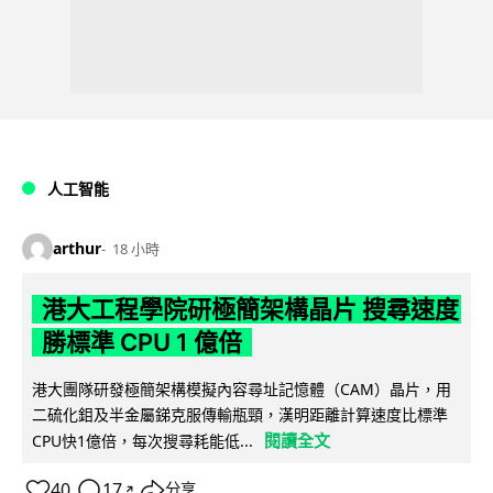
人工智能
arthur
18 小時
港大工程學院研極簡架構晶片 搜尋速度
勝標準 CPU 1 億倍
港大團隊研發極簡架構模擬內容尋址記憶體（CAM）晶片，用
二硫化鉬及半金屬銻克服傳輸瓶頸，漢明距離計算速度比標準
閱讀全文
CPU快1億倍，每次搜尋耗能低...
40
17
分享
↗