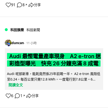
91
8
分享
↗
科技娛樂
科技新聞
duncan
11 小時
Audi 最慳電量產車現身 A2 e-tron 迷
彩造型曝光 快充 26 分鐘充滿 8 成電
Audi 呢部新車，能耗竟然係25年前嘅一半。 A2 e-tron 風阻低
至0.24，每百公里只需12.8 kWh，一度電行到7.8公里。6...
閱讀全文
6
1
分享
↗