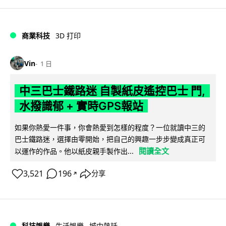
商業科技
3D 打印
Vin
1 日
中三巴士鐵路迷 自製紙皮遙控巴士 門,
水撥識郁 + 實時GPS報站
如果你熱愛一件事，你會熱愛到怎樣的程度？一位就讀中三的
巴士鐵路迷，選擇由零開始，把自己的興趣一步步變成真正可
閱讀全文
以運作的作品。他以紙皮親手製作出...
3,521
196
分享
↗
科技娛樂
生活娛樂
城中熱話