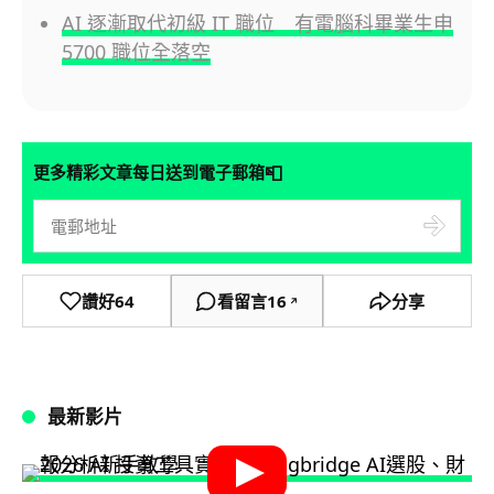
AI 逐漸取代初級 IT 職位 有電腦科畢業生申
5700 職位全落空
📮
更多精彩文章每日送到電子郵箱
讚好
64
看留言
16
分享
↗
最新影片