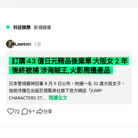
科技娛樂
影視娛樂
Lawton
1 日
訂購 43 億日元精品後棄單 大阪女 2 年
後終被捕 涉海賊王,火影周邊產品
日本警視廳神田署 8 月 6 日公布，拘捕一名 32 歲大阪女子，
指她涉嫌在出版巨頭集英社旗下官方網店「JUMP
閱讀全文
CHARACTERS ST...
72
9
分享
↗