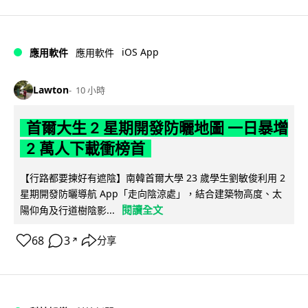
iOS App
應用軟件
應用軟件
Lawton
10 小時
首爾大生 2 星期開發防曬地圖 一日暴增
2 萬人下載衝榜首
【行路都要揀好有遮陰】南韓首爾大學 23 歲學生劉敏俊利用 2
星期開發防曬導航 App「走向陰涼處」，結合建築物高度、太
閱讀全文
陽仰角及行道樹陰影...
68
3
分享
↗