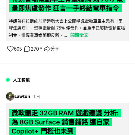
量即焦慮發作 狂言一手終結電車指令
特朗普在拉斯維加斯造勢大會上公開嘲諷電動車車主患有「里
程焦慮病」，聲稱電量剩 75% 便發作，並重申已廢除電動車強
閱讀全文
制令。惟專業車媒隨即反駁，...
605
270
分享
↗
人工智能
Lawton
1 日
微軟刪走 32GB RAM 遊戲建議 分析:
為 8GB Surface 銷售鋪路 連自家
Copilot+ 門檻也未到