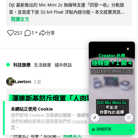
DJI 最新推出的 Mic Mini 2s 無線咪支援「四發一收」分軌錄
音，並首度下放 32-bit Float 浮點內錄功能。本文經實測其...
閱讀全文
251
1
分享
↗
×
科技娛樂
生活娛樂
城中熱話
Lawton
2 日
澤連斯基怒斥俄軍「人肉狩獵」 無人機
追殺烏克蘭小販近 40 秒仍被炸傷
本網站正使用 Cookie
我們使用 Cookie 改善網站體驗。 繼續使用
🎵
⛶
烏克蘭克爾松一名 52 歲小販被俄軍無人機追擊近 40 秒後被炸
我們的網站即表示您同意我們的
Cookie 政
策
。
傷，影片由烏克蘭總統澤連斯基公開。他直斥俄軍對平民進行
📖 詳細評測
→
閱讀全文
「狩獵式」攻擊，烏克蘭...