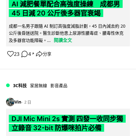
AI 減肥餐單配合高強度操練 成都男
45 日減 20 公斤後多器官衰竭
成都一名男子跟隨 AI 制訂高強度減脂計劃，45 日內減去約 20
公斤後昏迷送院。醫生診斷他患上尿源性膿毒症、膿毒性休克
閱讀全文
及多器官功能障礙。...
23
4
分享
↗
3C科技
家居無線
影音產品
Vin
2 日
DJI Mic Mini 2s 實測 四發一收同步獨
立錄音 32-bit 防爆咪拍片必備