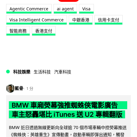
Agentic Commerce
ai agent
Visa
Visa Intelligent Commerce
中銀香港
信用卡支付
智能商務
香港支付
科技娛樂
生活科技
汽車科技
藍骨
1 分
BMW 車廂熒幕強推蜘蛛俠電影廣告
車主怒轟堪比 iTunes 送 U2 專輯翻版
BMW 近日透過無線更新向全球逾 70 個市場車輛中控熒幕推送
《蜘蛛俠：英雄重生》宣傳動畫，啟動車輛即彈出通知，觸發