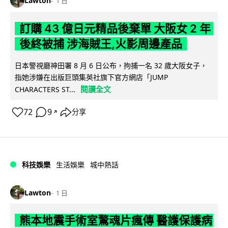
Lawton
1 日
訂購 43 億日元精品後棄單 大阪女 2 年
後終被捕 涉海賊王,火影周邊產品
日本警視廳神田署 8 月 6 日公布，拘捕一名 32 歲大阪女子，
指她涉嫌在出版巨頭集英社旗下官方網店「JUMP
閱讀全文
CHARACTERS ST...
72
9
分享
↗
科技娛樂
生活娛樂
城中熱話
Lawton
1 日
熊本地震手術室驚魂片瘋傳 醫護保護病