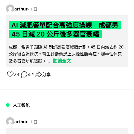
arthur
1 日
AI 減肥餐單配合高強度操練 成都男
45 日減 20 公斤後多器官衰竭
成都一名男子跟隨 AI 制訂高強度減脂計劃，45 日內減去約 20
公斤後昏迷送院。醫生診斷他患上尿源性膿毒症、膿毒性休克
閱讀全文
及多器官功能障礙。...
23
4
分享
↗
人工智能
arthur
1 日