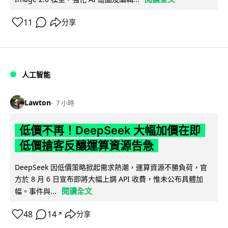
11
分享
人工智能
Lawton
7 小時
低價不再！DeepSeek 大幅加價在即
低價搶客反釀運算資源告急
DeepSeek 因低價策略掀起需求熱潮，運算資源不勝負荷，官
方於 8 月 6 日宣布即將大幅上調 API 收費，惟未公布具體加
閱讀全文
幅。事件與...
48
14
分享
↗