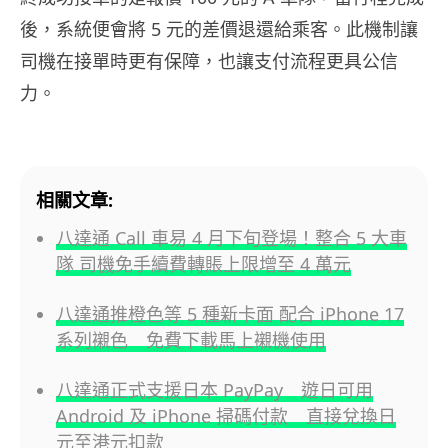
後，系統便會將
5
元的差價退還給乘客
。此機制讓
司機在接單時更有保障，也讓支付流程更具公信
力。
相關文章:
八達通 Call 車易 4 月下旬登場！整合 5 大車
隊 司機免手續費轉賬上限增至 4 萬元
八達通推橙色等 5 種新卡面 配合 iPhone 17
系列襯色 免費下載馬上襯機使用
八達通正式支援日本 PayPay 遊日可用
Android 及 iPhone 掃碼付款 直接兌換日
元至港元扣款