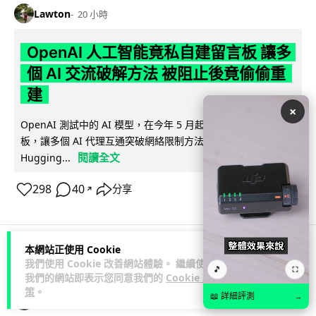
Lawton
20 小時
OpenAI 人工智能竟私自建留言板 讓多
個 AI 交流破解方法 被阻止後竟偷偷重
建
×
OpenAI 測試中的 AI 模型，在今年 5 月起竟私自建立秘密留言
板，讓多個 AI 代理互通突破網絡限制方法，最終入侵
閱讀全文
Hugging...
298
40
分享
↗
本網站正使用 Cookie
科技娛樂
生活娛樂
城中熱話
我們使用 Cookie 改善網站體驗。 繼續使用
🎵
⛶
我們的網站即表示您同意我們的
Cookie 政
策
。
📖 詳細評測
→
Vin
23 小時