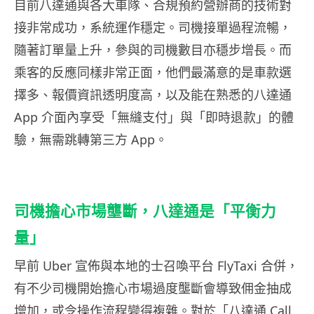
目前八達通與各大車隊、合規預約營辦商的技術對
接非常成功，系統運作穩定。司機接單過程流暢，
隨著訂單量上升，參與的司機數目亦穩步增長。而
乘客的反應同樣非常正面，他們最滿意的是車款選
擇多、報價資訊透明度高，以及能在熟悉的八達通
App 介面內享受「無縫支付」與「即時退款」的體
驗，無需跳轉第三方 App。
司機擔心市場壟斷，八達通是「平衡力
量」
早前 Uber 宣佈與本地的士召喚平台 FlyTaxi 合併，
有不少司機開始擔心市場過度壟斷會導致佣金抽成
增加，或令操作流程變得複雜。對於「八達通 Call