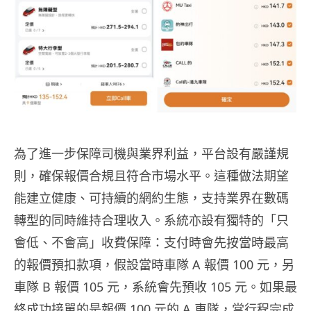
為了進一步保障司機與業界利益，平台設有嚴謹規
則，確保報價合規且符合市場水平。這種做法期望
能建立健康、可持續的網約生態，支持業界在數碼
轉型的同時維持合理收入。系統亦設有獨特的「只
會低、不會高」收費保障：支付時會先按當時最高
的報價預扣款項，
假設當時車隊
A
報價
100
元，另
車隊
B
報價
105
元，系統會先預收
105
元。如果最
終成功接單的是報價
100
元的
A
車隊，當行程完成