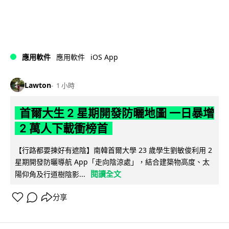
iOS App
應用軟件
應用軟件
Lawton
1 小時
首爾大生 2 星期開發防曬地圖 一日暴增
2 萬人下載衝榜首
【行路都要揀好有遮陰】南韓首爾大學 23 歲學生劉敏俊利用 2
星期開發防曬導航 App「走向陰涼處」，結合建築物高度、太
閱讀全文
陽仰角及行道樹陰影...
分享