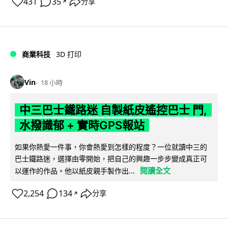
431
35
分享
↗
商業科技
3D 打印
Vin
18 小時
中三巴士鐵路迷 自製紙皮遙控巴士 門,
水撥識郁 + 實時GPS報站
如果你熱愛一件事，你會熱愛到怎樣的程度？一位就讀中三的
巴士鐵路迷，選擇由零開始，把自己的興趣一步步變成真正可
閱讀全文
以運作的作品。他以紙皮親手製作出...
2,254
134
分享
↗