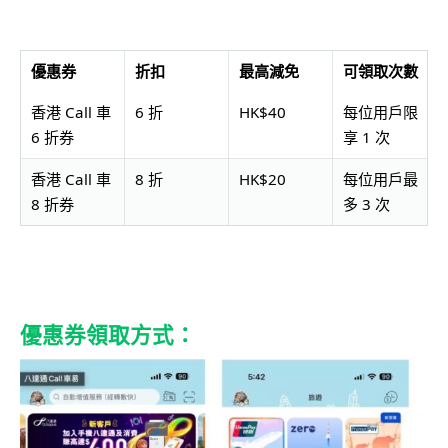
優惠券
折扣
最高減免
可領取次數
香港 Call 車
6 折
HK$40
每位用戶限
6 折券
享 1 次
香港 Call 車
8 折
HK$20
每位用戶最
8 折券
多 3 次
優惠券領取方式：