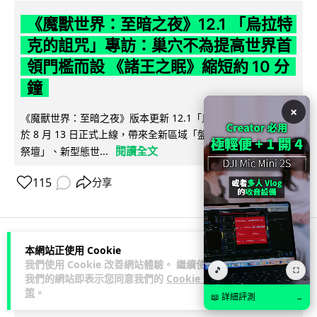
《魔獸世界：至暗之夜》12.1 「烏拉特
克的詛咒」專訪：巢穴不為提高世界首
領門檻而設 《諸王之眠》縮短約 10 分
鐘
×
《魔獸世界：至暗之夜》版本更新 12.1「烏拉特克的詛咒」將
於 8 月 13 日正式上線，帶來全新區域「盤蛇島」、地城「毒牙
閱讀全文
祭壇」、新型態世...
115
分享
本網站正使用 Cookie
科技娛樂
遊戲情報
我們使用 Cookie 改善網站體驗。 繼續使用
🎵
⛶
我們的網站即表示您同意我們的
Cookie 政
策
。
Lawton
1 日
📖 詳細評測
→