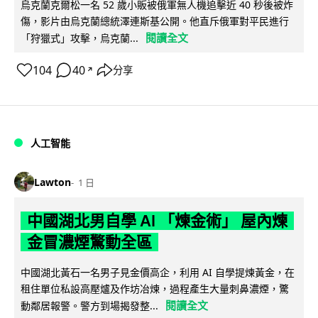
烏克蘭克爾松一名 52 歲小販被俄軍無人機追擊近 40 秒後被炸
傷，影片由烏克蘭總統澤連斯基公開。他直斥俄軍對平民進行
閱讀全文
「狩獵式」攻擊，烏克蘭...
104
40
分享
↗
人工智能
Lawton
1 日
中國湖北男自學 AI 「煉金術」 屋內煉
金冒濃煙驚動全區
中國湖北黃石一名男子見金價高企，利用 AI 自學提煉黃金，在
租住單位私設高壓爐及作坊冶煉，過程產生大量刺鼻濃煙，驚
閱讀全文
動鄰居報警。警方到場揭發整...