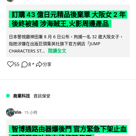
訂購 43 億日元精品後棄單 大阪女 2 年
後終被捕 涉海賊王,火影周邊產品
日本警視廳神田署 8 月 6 日公布，拘捕一名 32 歲大阪女子，
指她涉嫌在出版巨頭集英社旗下官方網店「JUMP
閱讀全文
CHARACTERS ST...
55
8
分享
↗
商業科技
資訊保安
Vin
15 小時
智博通路由器爆後門 官方緊急下架止血