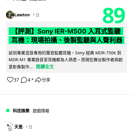
89
Lawton
1 日
【評測】Sony IER-M500 入耳式監聽
耳機：現場拍攝、後製監聽與人聲利器
談到專業混音專用的聲音監聽耳機，Sony 經典 MDR-7506 到
MDR-M1 專業錄音室耳機都為人熟悉。而現在舞台製作者與創
閱讀全文
意影像製作...
37
4
分享
↗
科技娛樂
遊戲情報
天恩
1 日