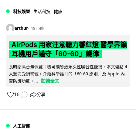
科技娛樂
生活科技
健康
arthur
18 小時
AirPods 用家注意聽力響紅燈 醫學界籲
耳機用戶謹守「60-60」鐵律
長時間高音量佩戴耳機可能導致永久性噪音性聽損。本文盤點 4
大聽力受損警號，介紹科學護耳的「60-60 原則」及 Apple 內
閱讀全文
置防護功能，...
16
分享
人工智能