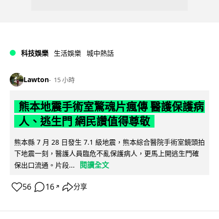
科技娛樂
生活娛樂
城中熱話
Lawton
15 小時
熊本地震手術室驚魂片瘋傳 醫護保護病
人、逃生門 網民讚值得尊敬
熊本縣 7 月 28 日發生 7.1 級地震，熊本綜合醫院手術室鏡頭拍
下地震一刻，醫護人員臨危不亂保護病人，更馬上開逃生門確
閱讀全文
保出口流通。片段...
56
16
分享
↗