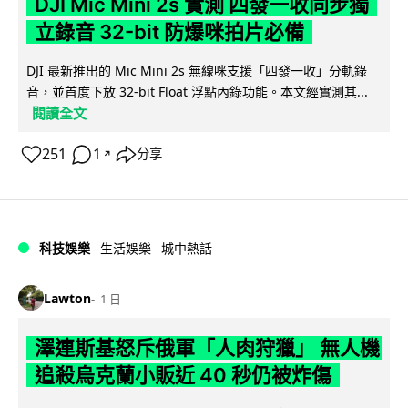
DJI Mic Mini 2s 實測 四發一收同步獨
立錄音 32-bit 防爆咪拍片必備
DJI 最新推出的 Mic Mini 2s 無線咪支援「四發一收」分軌錄
音，並首度下放 32-bit Float 浮點內錄功能。本文經實測其...
閱讀全文
251
1
分享
↗
科技娛樂
生活娛樂
城中熱話
Lawton
1 日
澤連斯基怒斥俄軍「人肉狩獵」 無人機
追殺烏克蘭小販近 40 秒仍被炸傷