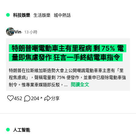
科技娛樂
生活娛樂
城中熱話
Vin
13 小時
特朗普嘲電動車主有里程病 剩 75% 電
量即焦慮發作 狂言一手終結電車指令
特朗普在拉斯維加斯造勢大會上公開嘲諷電動車車主患有「里
程焦慮病」，聲稱電量剩 75% 便發作，並重申已廢除電動車強
閱讀全文
制令。惟專業車媒隨即反駁，...
452
204
分享
↗
人工智能