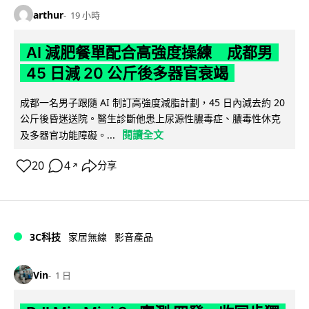
arthur
19 小時
AI 減肥餐單配合高強度操練 成都男
45 日減 20 公斤後多器官衰竭
成都一名男子跟隨 AI 制訂高強度減脂計劃，45 日內減去約 20
公斤後昏迷送院。醫生診斷他患上尿源性膿毒症、膿毒性休克
閱讀全文
及多器官功能障礙。...
20
4
分享
↗
3C科技
家居無線
影音產品
Vin
1 日